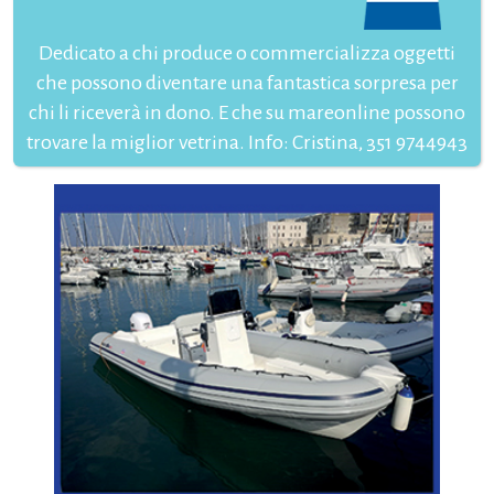
Dedicato a chi produce o commercializza oggetti
che possono diventare una fantastica sorpresa per
chi li riceverà in dono. E che su mareonline possono
trovare la miglior vetrina. Info: Cristina, 351 9744943