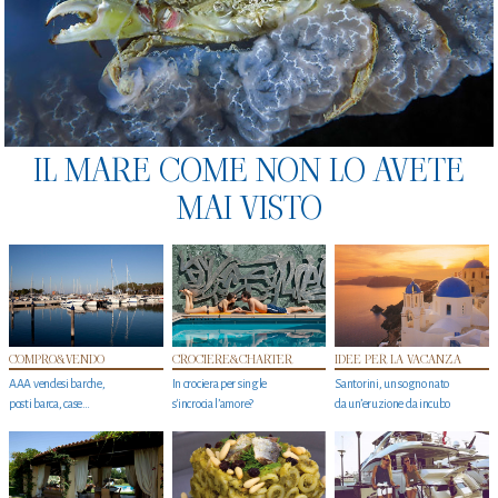
IL MARE COME NON LO AVETE
MAI VISTO
COMPRO&VENDO
CROCIERE&CHARTER
IDEE PER LA VACANZA
AAA vendesi barche,
In crociera per single
Santorini, un sogno nato
posti barca, case…
s'incrocia l’amore?
da un’eruzione da incubo