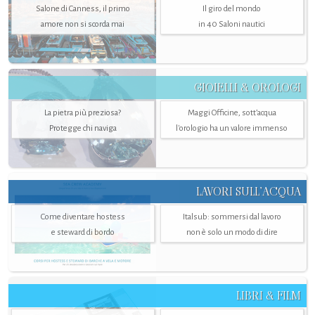
Salone di Canness, il primo
Il giro del mondo
amore non si scorda mai
in 40 Saloni nautici
GIOIELLI & OROLOGI
La pietra più preziosa?
Maggi Officine, sott’acqua
Protegge chi naviga
l'orologio ha un valore immenso
LAVORI SULL’ACQUA
Come diventare hostess
Italsub: sommersi dal lavoro
e steward di bordo
non è solo un modo di dire
LIBRI & FILM