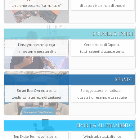
un pronto soccorso "da manuale"
di pesce c'è un mare di trucchi
SCUOLE & CORSI
L'insegnante che spiega
Centro velico di Caprera,
il mare come nessun altro
tutti i segreti di acqua e vento
SERVIZI
Smart Boat Owner, la barca
Spiagge accessibili a disabili:
condivisa ha un mare di vantaggi
questa è un esempio da seguire
SPORT & ALLENAMENTO
Top Excite Technogym, per chi
Windsurf, a caccia di onde