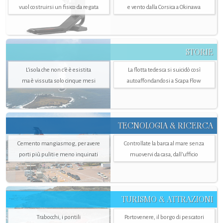
vuol costruirsi un fisico da regata
e vento dalla Corsica a Okinawa
STORIE
L’isola che non c'è è esistita
La flotta tedesca si suicidò così
ma è vissuta solo cinque mesi
autoaffondandosi a Scapa Flow
TECNOLOGIA & RICERCA
Cemento mangiasmog, per avere
Controllate la barca al mare senza
porti più puliti e meno inquinati
muovervi da casa, dall’ufficio
TURISMO & ATTRAZIONI
Trabocchi, i pontili
Portovenere, il borgo di pescatori