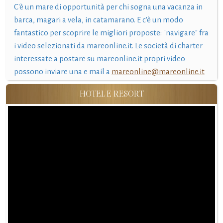
C'è un mare di opportunità per chi sogna una vacanza in
barca, magari a vela, in catamarano. E c'è un modo
fantastico per scoprire le migliori proposte: "navigare" fra
i video selezionati da mareonline.it. Le società di charter
interessate a postare su mareonline.it propri video
possono inviare una e mail a
mareonline@mareonline.it
HOTEL E RESORT