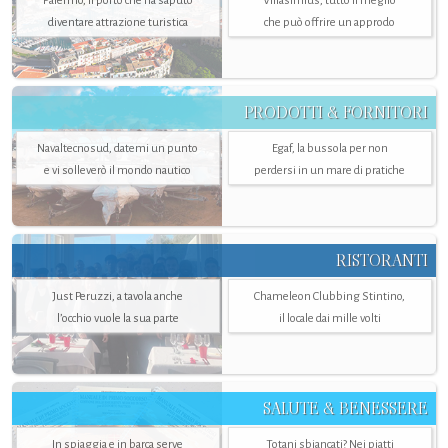
Palermo, il porto che ha saputo
Villasimius, tutto il meglio
diventare attrazione turistica
che può offrire un approdo
PRODOTTI & FORNITORI
Navaltecnosud, datemi un punto
Egaf, la bussola per non
e vi solleverò il mondo nautico
perdersi in un mare di pratiche
RISTORANTI
Just Peruzzi, a tavola anche
Chameleon Clubbing Stintino,
l’occhio vuole la sua parte
il locale dai mille volti
SALUTE & BENESSERE
In spiaggia e in barca serve
Totani sbiancati? Nei piatti