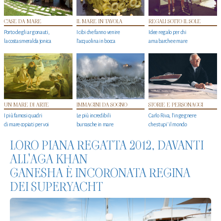
CASE DA MARE
IL MARE IN TAVOLA
REGALI SOTTO IL SOLE
Porto degli argonauti,
I cibi che fanno venire
Idee regalo per chi
la costa smeralda jonica
l’acquolina in bocca
ama barche e mare
UN MARE DI ARTE
IMMAGINI DA SOGNO
STORIE E PERSONAGGI
I più famosi quadri
Le più incredibili
Carlo Riva, l’ingegnere
di mare copiati per voi
burrasche in mare
che stupi' il mondo
LORO PIANA REGATTA 2012, DAVANTI
ALL'AGA KHAN
GANESHA È INCORONATA REGINA
DEI SUPERYACHT