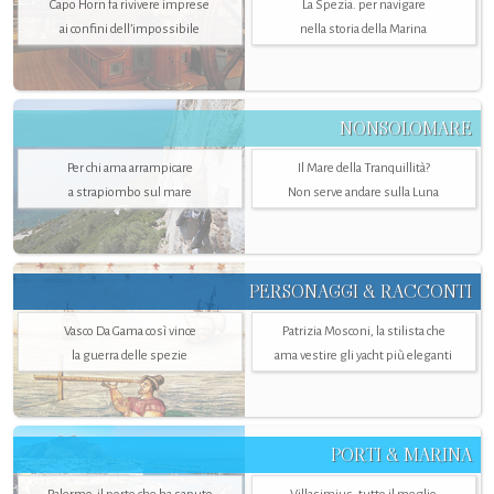
Capo Horn fa rivivere imprese
La Spezia. per navigare
ai confini dell’impossibile
nella storia della Marina
NONSOLOMARE
Per chi ama arrampicare
Il Mare della Tranquillità?
a strapiombo sul mare
Non serve andare sulla Luna
PERSONAGGI & RACCONTI
Vasco Da Gama così vince
Patrizia Mosconi, la stilista che
la guerra delle spezie
ama vestire gli yacht più eleganti
PORTI & MARINA