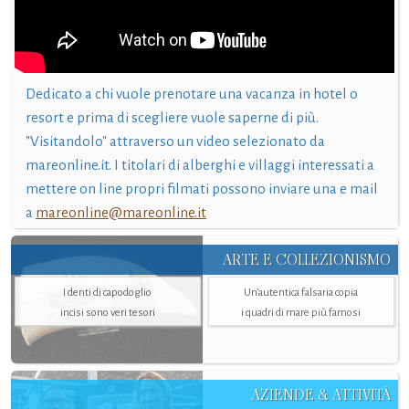
Dedicato a chi vuole prenotare una vacanza in hotel o
resort e prima di scegliere vuole saperne di più.
"Visitandolo" attraverso un video selezionato da
mareonline.it. I titolari di alberghi e villaggi interessati a
mettere on line propri filmati possono inviare una e mail
a
mareonline@mareonline.it
ARTE E COLLEZIONISMO
I denti di capodoglio
Un’autentica falsaria copia
incisi sono veri tesori
i quadri di mare più famosi
AZIENDE & ATTIVITÀ