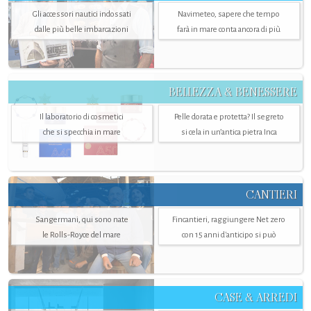
Gli accessori nautici indossati
Navimeteo, sapere che tempo
dalle più belle imbarcazioni
farà in mare conta ancora di più
BELLEZZA & BENESSERE
Il laboratorio di cosmetici
Pelle dorata e protetta? Il segreto
che si specchia in mare
si cela in un’antica pietra Inca
CANTIERI
Sangermani, qui sono nate
Fincantieri, raggiungere Net zero
le Rolls-Royce del mare
con 15 anni d'anticipo si può
CASE & ARREDI