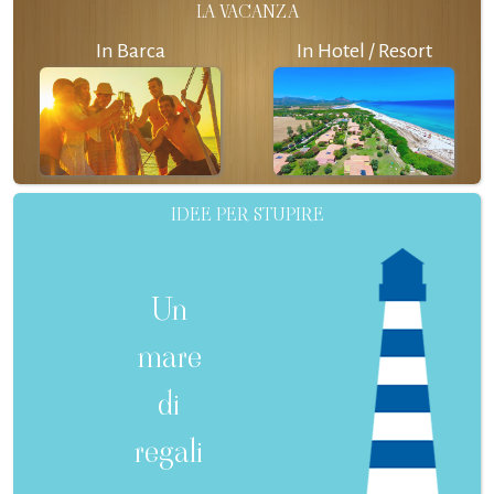
LA VACANZA
In Barca
In Hotel / Resort
IDEE PER STUPIRE
Un
mare
di
regali