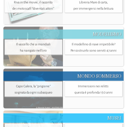
Riva in the movie, il racconto
Libreria Mare di carta,
dei motoscafi “diventati attori”
per immergersi nella lettura
MODELLISMO
Il vascello che ai mondiali
Il modellino di nave irripetibile?
ha navigato nell’oro
Per costruirlo sono serviti 47 anni
MONDO SOMMERSO
Capo Galera, la "prigione"
Immersioni nei relitti:
sognata da ogni subacqueo
questa è profonda 150 anni
MUSEI