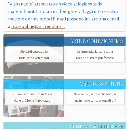
"Visitandolo" attraverso un video selezionato da
mareonline.it. I titolari di alberghi e villaggi interessati a
mettere on line propri filmati possono inviare una e mail
a
mareonline@mareonline.it
ARTE E COLLEZIONISMO
I denti di capodoglio
Un’autentica falsaria copia
incisi sono veri tesori
i quadri di mare più famosi
AZIENDE & ATTIVITÀ
Gli accessori nautici indossati
Navimeteo, sapere che tempo
dalle più belle imbarcazioni
farà in mare conta ancora di più
BELLEZZA & BENESSERE