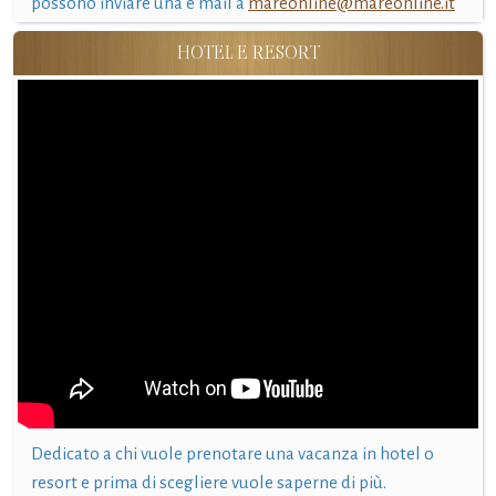
possono inviare una e mail a
mareonline@mareonline.it
HOTEL E RESORT
Dedicato a chi vuole prenotare una vacanza in hotel o
resort e prima di scegliere vuole saperne di più.