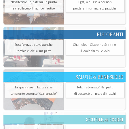
Navaltecnosud, datemi un punto
Egaf, la bussola per non
e vi solleverò il mondo nautico
perdersi in un mare di pratiche
RISTORANTI
Just Peruzzi, a tavola anche
Chameleon Clubbing Stintino,
l’occhio vuole la sua parte
il locale dai mille volti
SALUTE & BENESSERE
In spiaggia e in barca serve
Totani sbiancati? Nei piatti
un pronto soccorso "da manuale"
di pesce c'è un mare di trucchi
SCUOLE & CORSI