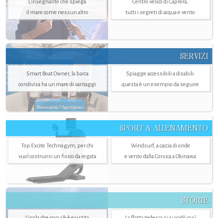
L'insegnante che spiega
Centro velico di Caprera,
il mare come nessun altro
tutti i segreti di acqua e vento
SERVIZI
Smart Boat Owner, la barca
Spiagge accessibili a disabili:
condivisa ha un mare di vantaggi
questa è un esempio da seguire
SPORT & ALLENAMENTO
Top Excite Technogym, per chi
Windsurf, a caccia di onde
vuol costruirsi un fisico da regata
e vento dalla Corsica a Okinawa
STORIE
L’isola che non c'è è esistita
La flotta tedesca si suicidò così