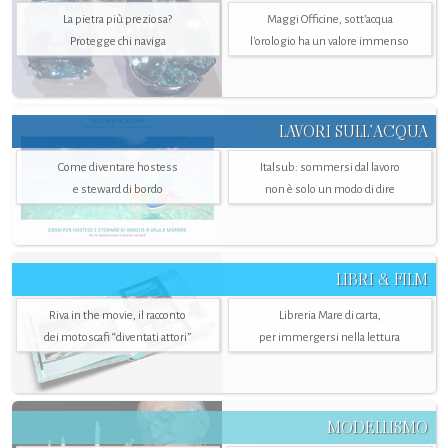
La pietra più preziosa?
Maggi Officine, sott’acqua
Protegge chi naviga
l'orologio ha un valore immenso
LAVORI SULL’ACQUA
Come diventare hostess
Italsub: sommersi dal lavoro
e steward di bordo
non è solo un modo di dire
LIBRI & FILM
Riva in the movie, il racconto
Libreria Mare di carta,
dei motoscafi “diventati attori”
per immergersi nella lettura
MODELLISMO