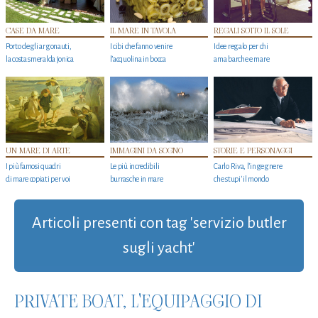
CASE DA MARE
IL MARE IN TAVOLA
REGALI SOTTO IL SOLE
Porto degli argonauti,
I cibi che fanno venire
Idee regalo per chi
la costa smeralda jonica
l’acquolina in bocca
ama barche e mare
UN MARE DI ARTE
IMMAGINI DA SOGNO
STORIE E PERSONAGGI
I più famosi quadri
Le più incredibili
Carlo Riva, l’ingegnere
di mare copiati per voi
burrasche in mare
che stupi' il mondo
Articoli presenti con tag 'servizio butler
sugli yacht'
PRIVATE BOAT, L'EQUIPAGGIO DI