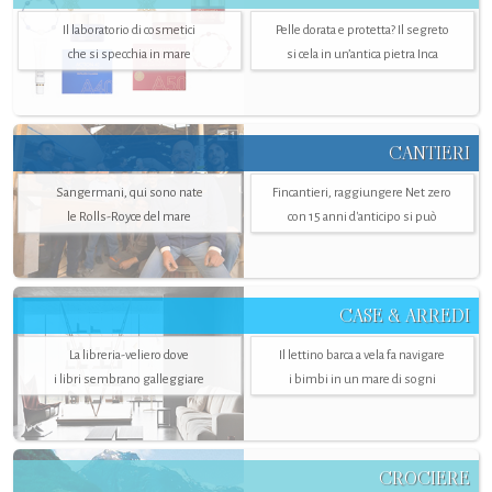
Il laboratorio di cosmetici
Pelle dorata e protetta? Il segreto
che si specchia in mare
si cela in un’antica pietra Inca
CANTIERI
Sangermani, qui sono nate
Fincantieri, raggiungere Net zero
le Rolls-Royce del mare
con 15 anni d'anticipo si può
CASE & ARREDI
La libreria-veliero dove
Il lettino barca a vela fa navigare
i libri sembrano galleggiare
i bimbi in un mare di sogni
CROCIERE