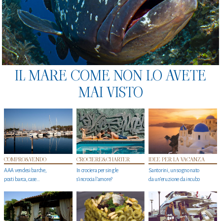
IL MARE COME NON LO AVETE
MAI VISTO
COMPRO&VENDO
CROCIERE&CHARTER
IDEE PER LA VACANZA
AAA vendesi barche,
In crociera per single
Santorini, un sogno nato
posti barca, case…
s'incrocia l’amore?
da un’eruzione da incubo