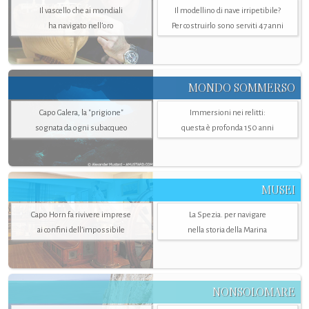
Il vascello che ai mondiali
Il modellino di nave irripetibile?
ha navigato nell’oro
Per costruirlo sono serviti 47 anni
MONDO SOMMERSO
Capo Galera, la "prigione"
Immersioni nei relitti:
sognata da ogni subacqueo
questa è profonda 150 anni
MUSEI
Capo Horn fa rivivere imprese
La Spezia. per navigare
ai confini dell’impossibile
nella storia della Marina
NONSOLOMARE