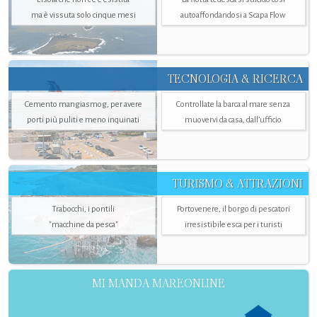
ma è vissuta solo cinque mesi
autoaffondandosi a Scapa Flow
TECNOLOGIA & RICERCA
Cemento mangiasmog, per avere
Controllate la barca al mare senza
porti più puliti e meno inquinati
muovervi da casa, dall’ufficio
TURISMO & ATTRAZIONI
Trabocchi, i pontili
Portovenere, il borgo di pescatori
"macchine da pesca"
irresistibile esca per i turisti
MI MANDA MAREONLINE