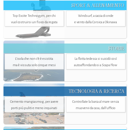
SPORT & ALLENAMENTO
Top Excite Technogym, per chi
Windsurf, a caccia di onde
vuol costruirsi un fisico da regata
e vento dalla Corsica a Okinawa
STORIE
L’isola che non c'è è esistita
La flotta tedesca si suicidò così
ma è vissuta solo cinque mesi
autoaffondandosi a Scapa Flow
TECNOLOGIA & RICERCA
Cemento mangiasmog, per avere
Controllate la barca al mare senza
porti più puliti e meno inquinati
muovervi da casa, dall’ufficio