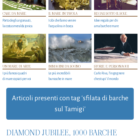
CASE DA MARE
IL MARE IN TAVOLA
REGALI SOTTO IL SOLE
Porto degli argonauti,
I cibi che fanno venire
Idee regalo per chi
la costa smeralda jonica
l’acquolina in bocca
ama barche e mare
UN MARE DI ARTE
IMMAGINI DA SOGNO
STORIE E PERSONAGGI
I più famosi quadri
Le più incredibili
Carlo Riva, l’ingegnere
di mare copiati per voi
burrasche in mare
che stupi' il mondo
Articoli presenti con tag 'sfilata di barche
sul Tamigi'
DIAMOND JUBILEE, 1000 BARCHE