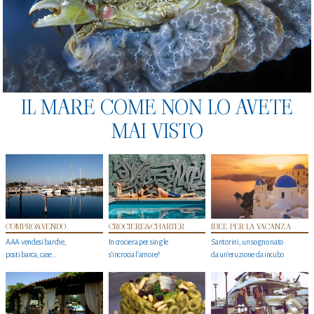
IL MARE COME NON LO AVETE
MAI VISTO
COMPRO&VENDO
CROCIERE&CHARTER
IDEE PER LA VACANZA
AAA vendesi barche,
In crociera per single
Santorini, un sogno nato
posti barca, case…
s'incrocia l’amore?
da un’eruzione da incubo