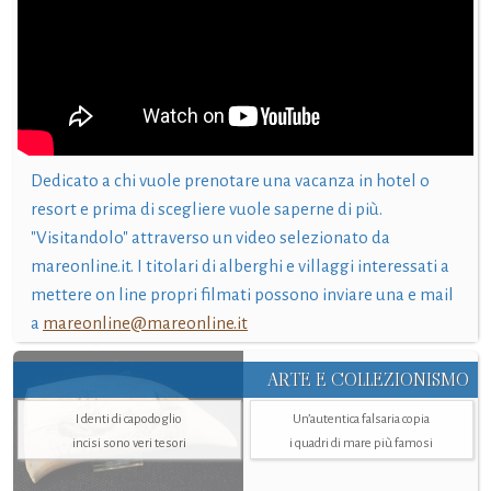
Dedicato a chi vuole prenotare una vacanza in hotel o
resort e prima di scegliere vuole saperne di più.
"Visitandolo" attraverso un video selezionato da
mareonline.it. I titolari di alberghi e villaggi interessati a
mettere on line propri filmati possono inviare una e mail
a
mareonline@mareonline.it
ARTE E COLLEZIONISMO
I denti di capodoglio
Un’autentica falsaria copia
incisi sono veri tesori
i quadri di mare più famosi