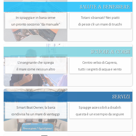
SALUTE & BENESSERE
In spiaggia e in barca serve
Totani sbiancati? Nei piatti
un pronto soccorso "da manuale"
di pesce c'è un mare di trucchi
SCUOLE & CORSI
L'insegnante che spiega
Centro velico di Caprera,
il mare come nessun altro
tutti i segreti di acqua e vento
SERVIZI
Smart Boat Owner, la barca
Spiagge accessibili a disabili:
condivisa ha un mare di vantaggi
questa è un esempio da seguire