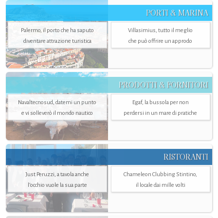
PORTI & MARINA
Palermo, il porto che ha saputo
Villasimius, tutto il meglio
diventare attrazione turistica
che può offrire un approdo
PRODOTTI & FORNITORI
Navaltecnosud, datemi un punto
Egaf, la bussola per non
e vi solleverò il mondo nautico
perdersi in un mare di pratiche
RISTORANTI
Just Peruzzi, a tavola anche
Chameleon Clubbing Stintino,
l’occhio vuole la sua parte
il locale dai mille volti