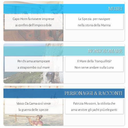
MUSEI
Capo Horn fa rivivere imprese
La Spezia. per navigare
ai confini dell’impossibile
nella storia della Marina
NONSOLOMARE
Per chi ama arrampicare
Il Mare della Tranquillità?
a strapiombo sul mare
Non serve andare sulla Luna
PERSONAGGI & RACCONTI
Vasco Da Gama così vince
Patrizia Mosconi, la stilista che
la guerra delle spezie
ama vestire gli yacht più eleganti