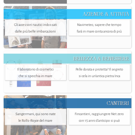
AZIENDE & ATTIVITÀ
Gli accessori nautici indossati
Navimeteo, sapere che tempo
dalle più belle imbarcazioni
farà in mare conta ancora di più
BELLEZZA & BENESSERE
Il laboratorio di cosmetici
Pelle dorata e protetta? Il segreto
che si specchia in mare
si cela in un’antica pietra Inca
CANTIERI
Sangermani, qui sono nate
Fincantieri, raggiungere Net zero
le Rolls-Royce del mare
con 15 anni d'anticipo si può