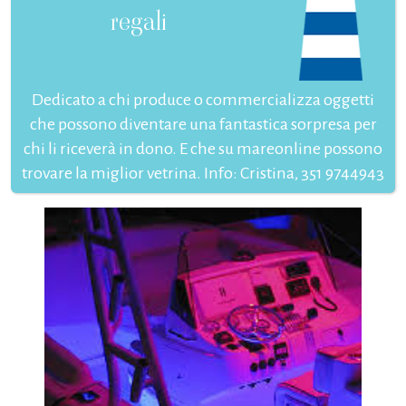
regali
Dedicato a chi produce o commercializza oggetti
che possono diventare una fantastica sorpresa per
chi li riceverà in dono. E che su mareonline possono
trovare la miglior vetrina. Info: Cristina, 351 9744943