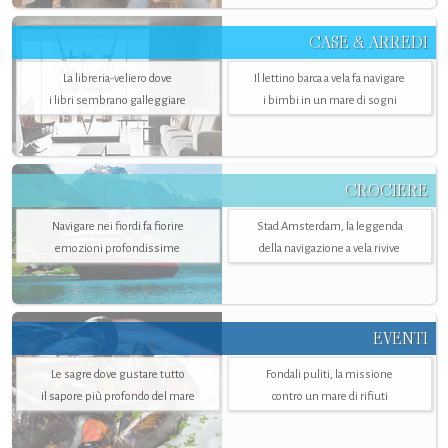
CASE & ARREDI
La libreria-veliero dove
Il lettino barca a vela fa navigare
i libri sembrano galleggiare
i bimbi in un mare di sogni
CROCIERE
Navigare nei fiordi fa fiorire
Stad Amsterdam, la leggenda
emozioni profondissime
della navigazione a vela rivive
EVENTI
Le sagre dove gustare tutto
Fondali puliti, la missione
il sapore più profondo del mare
contro un mare di rifiuti