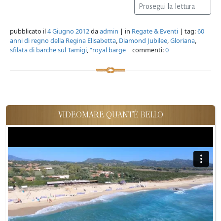
Prosegui la lettura
pubblicato il
4 Giugno 2012
da
admin
| in
Regate & Eventi
| tag:
60
anni di regno della Regina Elisabetta
,
Diamond Jubilee
,
Gloriana
,
sfilata di barche sul Tamigi
,
“royal barge
| commenti:
0
VIDEOMARE QUANT'È BELLO