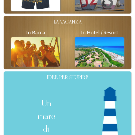
LA VACANZA
In Barca
In Hotel / Resort
IDEE PER STUPIRE
Un
mare
di