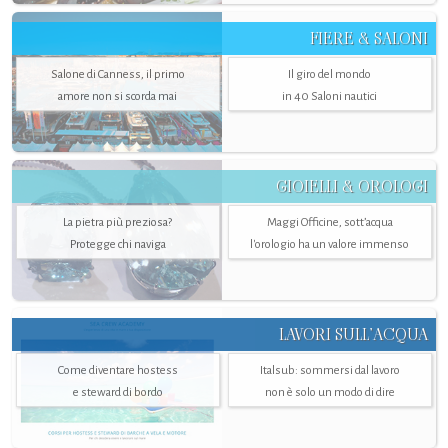
FIERE & SALONI
Salone di Canness, il primo
Il giro del mondo
amore non si scorda mai
in 40 Saloni nautici
GIOIELLI & OROLOGI
La pietra più preziosa?
Maggi Officine, sott’acqua
Protegge chi naviga
l'orologio ha un valore immenso
LAVORI SULL’ACQUA
Come diventare hostess
Italsub: sommersi dal lavoro
e steward di bordo
non è solo un modo di dire