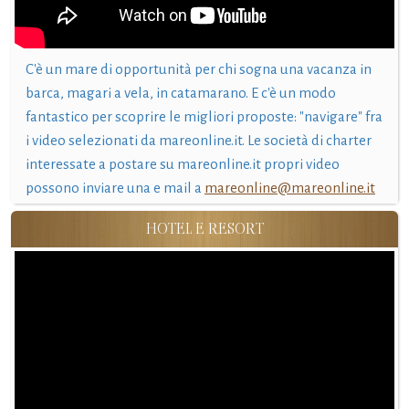
C'è un mare di opportunità per chi sogna una vacanza in
barca, magari a vela, in catamarano. E c'è un modo
fantastico per scoprire le migliori proposte: "navigare" fra
i video selezionati da mareonline.it. Le società di charter
interessate a postare su mareonline.it propri video
possono inviare una e mail a
mareonline@mareonline.it
HOTEL E RESORT