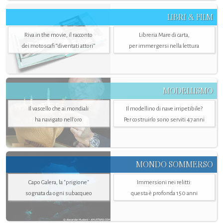
LIBRI & FILM
Riva in the movie, il racconto
Libreria Mare di carta,
dei motoscafi “diventati attori”
per immergersi nella lettura
MODELLISMO
Il vascello che ai mondiali
Il modellino di nave irripetibile?
ha navigato nell’oro
Per costruirlo sono serviti 47 anni
MONDO SOMMERSO
Capo Galera, la "prigione"
Immersioni nei relitti:
sognata da ogni subacqueo
questa è profonda 150 anni