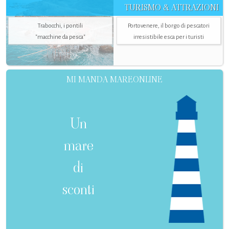
TURISMO & ATTRAZIONI
Trabocchi, i pontili
Portovenere, il borgo di pescatori
"macchine da pesca"
irresistibile esca per i turisti
MI MANDA MAREONLINE
Un
mare
di
sconti