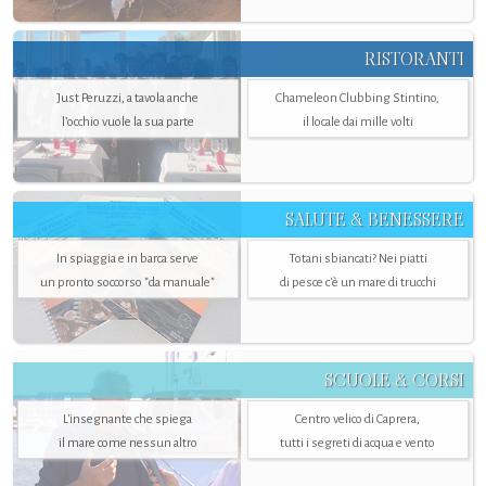
RISTORANTI
Just Peruzzi, a tavola anche
Chameleon Clubbing Stintino,
l’occhio vuole la sua parte
il locale dai mille volti
SALUTE & BENESSERE
In spiaggia e in barca serve
Totani sbiancati? Nei piatti
un pronto soccorso "da manuale"
di pesce c'è un mare di trucchi
SCUOLE & CORSI
L'insegnante che spiega
Centro velico di Caprera,
il mare come nessun altro
tutti i segreti di acqua e vento