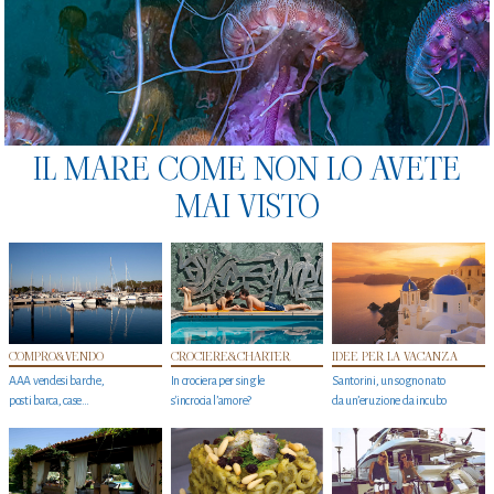
IL MARE COME NON LO AVETE
MAI VISTO
COMPRO&VENDO
CROCIERE&CHARTER
IDEE PER LA VACANZA
AAA vendesi barche,
In crociera per single
Santorini, un sogno nato
posti barca, case…
s'incrocia l’amore?
da un’eruzione da incubo