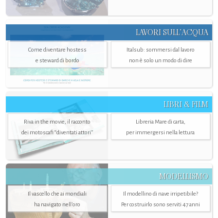
LAVORI SULL’ACQUA
Come diventare hostess
Italsub: sommersi dal lavoro
e steward di bordo
non è solo un modo di dire
LIBRI & FILM
Riva in the movie, il racconto
Libreria Mare di carta,
dei motoscafi “diventati attori”
per immergersi nella lettura
MODELLISMO
Il vascello che ai mondiali
Il modellino di nave irripetibile?
ha navigato nell’oro
Per costruirlo sono serviti 47 anni