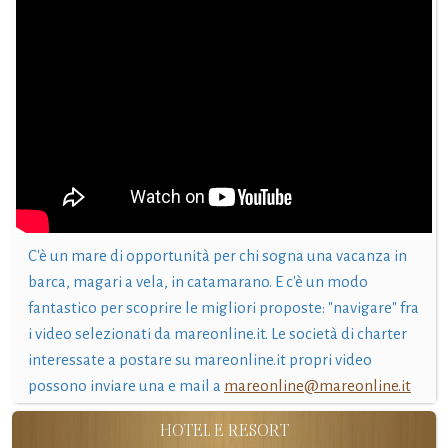
C'è un mare di opportunità per chi sogna una vacanza in
barca, magari a vela, in catamarano. E c'è un modo
fantastico per scoprire le migliori proposte: "navigare" fra
i video selezionati da mareonline.it. Le società di charter
interessate a postare su mareonline.it propri video
possono inviare una e mail a
mareonline@mareonline.it
HOTEL E RESORT