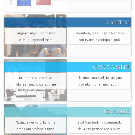
CANTIERI
Sangermani, qui sono nate
Fincantieri, raggiungere Net zero
le Rolls-Royce del mare
con 15 anni d'anticipo si può
CASE & ARREDI
La libreria-veliero dove
Il lettino barca a vela fa navigare
i libri sembrano galleggiare
i bimbi in un mare di sogni
CROCIERE
Navigare nei fiordi fa fiorire
Stad Amsterdam, la leggenda
emozioni profondissime
della navigazione a vela rivive