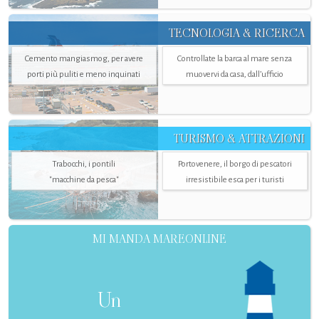
TECNOLOGIA & RICERCA
Cemento mangiasmog, per avere
Controllate la barca al mare senza
porti più puliti e meno inquinati
muovervi da casa, dall’ufficio
TURISMO & ATTRAZIONI
Trabocchi, i pontili
Portovenere, il borgo di pescatori
"macchine da pesca"
irresistibile esca per i turisti
MI MANDA MAREONLINE
Un