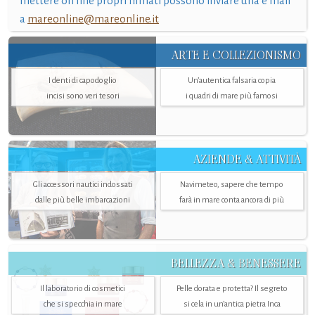
mettere on line propri filmati possono inviare una e mail
a
mareonline@mareonline.it
ARTE E COLLEZIONISMO
I denti di capodoglio
Un’autentica falsaria copia
incisi sono veri tesori
i quadri di mare più famosi
AZIENDE & ATTIVITÀ
Gli accessori nautici indossati
Navimeteo, sapere che tempo
dalle più belle imbarcazioni
farà in mare conta ancora di più
BELLEZZA & BENESSERE
Il laboratorio di cosmetici
Pelle dorata e protetta? Il segreto
che si specchia in mare
si cela in un’antica pietra Inca