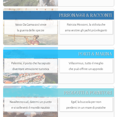
PERSONAGGI & RACCONTI
Vasco Da Gama così vince
Patrizia Mosconi, la stilista che
la guerra delle spezie
ama vestire gli yacht più eleganti
PORTI & MARINA
Palermo, il porto che ha saputo
Villasimius, tutto il meglio
diventare attrazione turistica
che può offrire un approdo
PRODOTTI & FORNITORI
Navaltecnosud, datemi un punto
Egaf, la bussola per non
e vi solleverò il mondo nautico
perdersi in un mare di pratiche