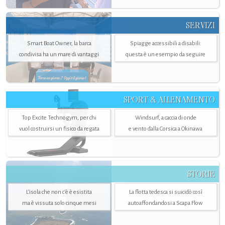
SERVIZI
Smart Boat Owner, la barca
Spiagge accessibili a disabili:
condivisa ha un mare di vantaggi
questa è un esempio da seguire
SPORT & ALLENAMENTO
Top Excite Technogym, per chi
Windsurf, a caccia di onde
vuol costruirsi un fisico da regata
e vento dalla Corsica a Okinawa
STORIE
L’isola che non c'è è esistita
La flotta tedesca si suicidò così
ma è vissuta solo cinque mesi
autoaffondandosi a Scapa Flow