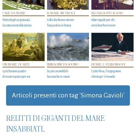
CASE DA MARE
IL MARE IN TAVOLA
REGALI SOTTO IL SOLE
Porto degli argonauti,
I cibi che fanno venire
Idee regalo per chi
la costa smeralda jonica
l’acquolina in bocca
ama barche e mare
UN MARE DI ARTE
IMMAGINI DA SOGNO
STORIE E PERSONAGGI
I più famosi quadri
Le più incredibili
Carlo Riva, l’ingegnere
di mare copiati per voi
burrasche in mare
che stupi' il mondo
Articoli presenti con tag 'Simona Gavioli'
RELITTI DI GIGANTI DEL MARE
INSABBIATI,