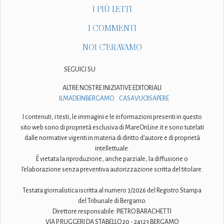
I PIÙ LETTI
I COMMENTI
NOI C'ERAVAMO
SEGUICI SU
ALTRE NOSTRE INIZIATIVE EDITORIALI
ILMADEINBERGAMO
CASAVUOISAPERE
I contenuti, i testi, le immagini e le informazioni presenti in questo
sito web sono di proprietà esclusiva di MareOnLine.it e sono tutelati
dalle normative vigenti in materia di diritto d'autore e di proprietà
intellettuale.
È vietata la riproduzione, anche parziale, la diffusione o
l'elaborazione senza preventiva autorizzazione scritta del titolare.
Testata giornalistica iscritta al numero 3/2026 del Registro Stampa
del Tribunale di Bergamo.
Direttore responsabile: PIETRO BARACHETTI
VIA P. RUGGERI DA STABELLO 20 - 24123 BERGAMO