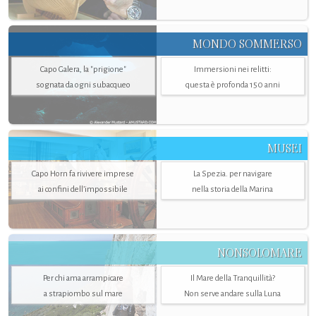
MONDO SOMMERSO
Capo Galera, la "prigione"
Immersioni nei relitti:
sognata da ogni subacqueo
questa è profonda 150 anni
MUSEI
Capo Horn fa rivivere imprese
La Spezia. per navigare
ai confini dell’impossibile
nella storia della Marina
NONSOLOMARE
Per chi ama arrampicare
Il Mare della Tranquillità?
a strapiombo sul mare
Non serve andare sulla Luna