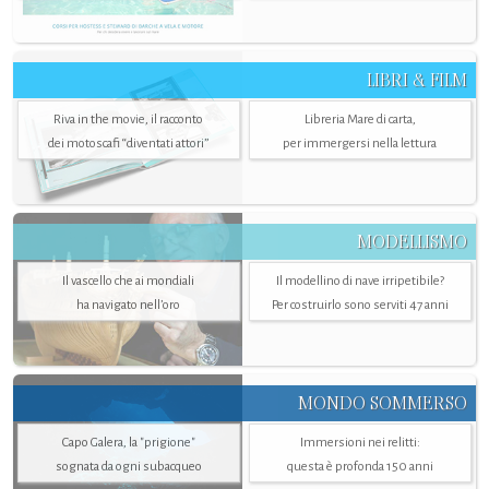
LIBRI & FILM
Riva in the movie, il racconto
Libreria Mare di carta,
dei motoscafi “diventati attori”
per immergersi nella lettura
MODELLISMO
Il vascello che ai mondiali
Il modellino di nave irripetibile?
ha navigato nell’oro
Per costruirlo sono serviti 47 anni
MONDO SOMMERSO
Capo Galera, la "prigione"
Immersioni nei relitti:
sognata da ogni subacqueo
questa è profonda 150 anni