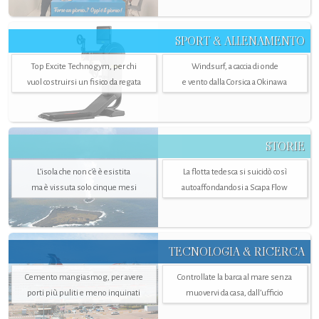
SPORT & ALLENAMENTO
Top Excite Technogym, per chi
Windsurf, a caccia di onde
vuol costruirsi un fisico da regata
e vento dalla Corsica a Okinawa
STORIE
L’isola che non c'è è esistita
La flotta tedesca si suicidò così
ma è vissuta solo cinque mesi
autoaffondandosi a Scapa Flow
TECNOLOGIA & RICERCA
Cemento mangiasmog, per avere
Controllate la barca al mare senza
porti più puliti e meno inquinati
muovervi da casa, dall’ufficio