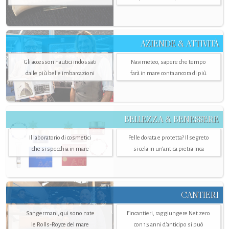
AZIENDE & ATTIVITÀ
Gli accessori nautici indossati
Navimeteo, sapere che tempo
dalle più belle imbarcazioni
farà in mare conta ancora di più
BELLEZZA & BENESSERE
Il laboratorio di cosmetici
Pelle dorata e protetta? Il segreto
che si specchia in mare
si cela in un’antica pietra Inca
CANTIERI
Sangermani, qui sono nate
Fincantieri, raggiungere Net zero
le Rolls-Royce del mare
con 15 anni d'anticipo si può