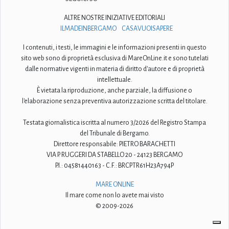
ALTRE NOSTRE INIZIATIVE EDITORIALI
ILMADEINBERGAMO
CASAVUOISAPERE
I contenuti, i testi, le immagini e le informazioni presenti in questo
sito web sono di proprietà esclusiva di MareOnLine.it e sono tutelati
dalle normative vigenti in materia di diritto d'autore e di proprietà
intellettuale.
È vietata la riproduzione, anche parziale, la diffusione o
l'elaborazione senza preventiva autorizzazione scritta del titolare.
Testata giornalistica iscritta al numero 3/2026 del Registro Stampa
del Tribunale di Bergamo.
Direttore responsabile: PIETRO BARACHETTI
VIA P. RUGGERI DA STABELLO 20 - 24123 BERGAMO
P.I.: 04581440163 - C.F.: BRCPTR61H23A794P
MARE ONLINE
Il mare come non lo avete mai visto
© 2009-2026