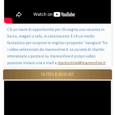
C'è un mare di opportunità per chi sogna una vacanza in
barca, magari a vela, in catamarano. E c'è un modo
fantastico per scoprire le migliori proposte: "navigare" fra
i video selezionati da mareonline.it. Le società di charter
interessate a postare su mareonline.it propri video
possono inviare una e mail a
mareonline@mareonline.it
HOTEL E RESORT