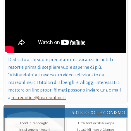
Dedicato a chi vuole prenotare una vacanza in hotel o
resort e prima di scegliere vuole saperne di più.
"Visitandolo" attraverso un video selezionato da
mareonline.it. I titolari di alberghi e villaggi interessati a
mettere on line propri filmati possono inviare una e mail
a
mareonline@mareonline.it
ARTE E COLLEZIONISMO
I denti di capodoglio
Un’autentica falsaria copia
incisi sono veri tesori
i quadri di mare più famosi