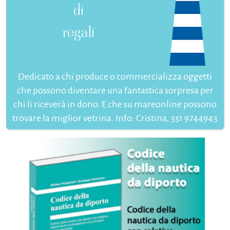
di
regali
Dedicato a chi produce o commercializza oggetti
che possono diventare una fantastica sorpresa per
chi li riceverà in dono. E che su mareonline possono
trovare la miglior vetrina. Info: Cristina, 351 9744943