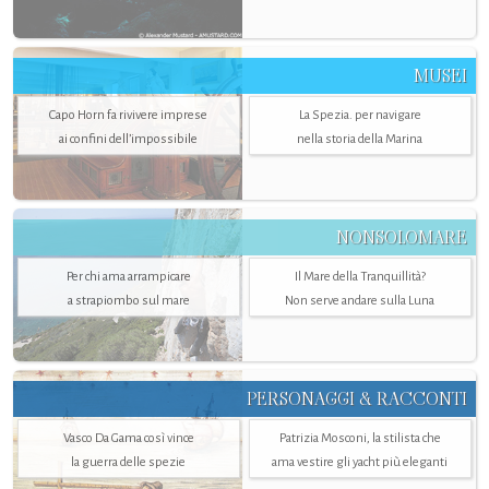
MUSEI
Capo Horn fa rivivere imprese
La Spezia. per navigare
ai confini dell’impossibile
nella storia della Marina
NONSOLOMARE
Per chi ama arrampicare
Il Mare della Tranquillità?
a strapiombo sul mare
Non serve andare sulla Luna
PERSONAGGI & RACCONTI
Vasco Da Gama così vince
Patrizia Mosconi, la stilista che
la guerra delle spezie
ama vestire gli yacht più eleganti