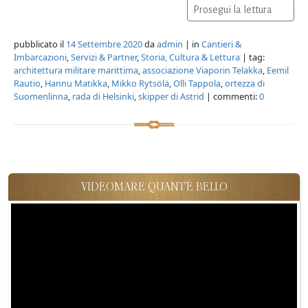
Prosegui la lettura
pubblicato il
14 Settembre 2020
da
admin
| in
Cantieri &
Imbarcazioni
,
Servizi & Partner
,
Storia, Cultura & Lettura
| tag:
architettura militare marittima
,
associazione Viaporin Telakka
,
Eemil
Rautio
,
Hannu Matikka
,
Mikko Rytsölä
,
Olli Tappola
,
ortezza di
Suomenlinna
,
rada di Helsinki
,
skipper di Astrid
| commenti:
0
VIDEOMARE QUANT'È BELLO