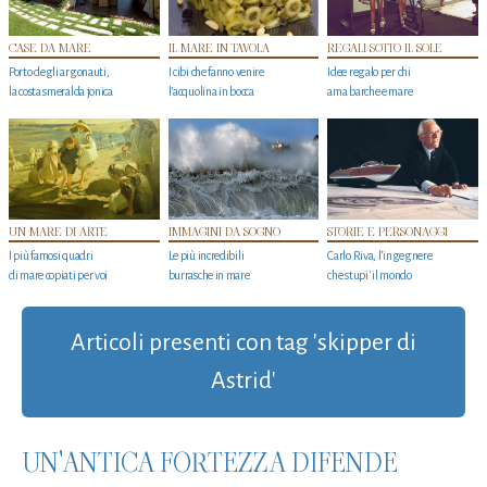
CASE DA MARE
IL MARE IN TAVOLA
REGALI SOTTO IL SOLE
Porto degli argonauti,
I cibi che fanno venire
Idee regalo per chi
la costa smeralda jonica
l’acquolina in bocca
ama barche e mare
UN MARE DI ARTE
IMMAGINI DA SOGNO
STORIE E PERSONAGGI
I più famosi quadri
Le più incredibili
Carlo Riva, l’ingegnere
di mare copiati per voi
burrasche in mare
che stupi' il mondo
Articoli presenti con tag 'skipper di
Astrid'
UN'ANTICA FORTEZZA DIFENDE