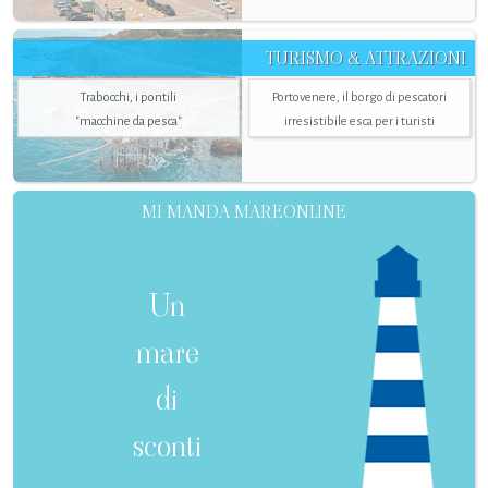
TURISMO & ATTRAZIONI
Trabocchi, i pontili
Portovenere, il borgo di pescatori
"macchine da pesca"
irresistibile esca per i turisti
MI MANDA MAREONLINE
Un
mare
di
sconti