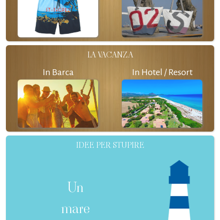
LA VACANZA
In Barca
In Hotel / Resort
IDEE PER STUPIRE
Un
mare