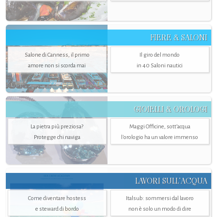
FIERE & SALONI
Salone di Canness, il primo
Il giro del mondo
amore non si scorda mai
in 40 Saloni nautici
GIOIELLI & OROLOGI
La pietra più preziosa?
Maggi Officine, sott’acqua
Protegge chi naviga
l'orologio ha un valore immenso
LAVORI SULL’ACQUA
Come diventare hostess
Italsub: sommersi dal lavoro
e steward di bordo
non è solo un modo di dire