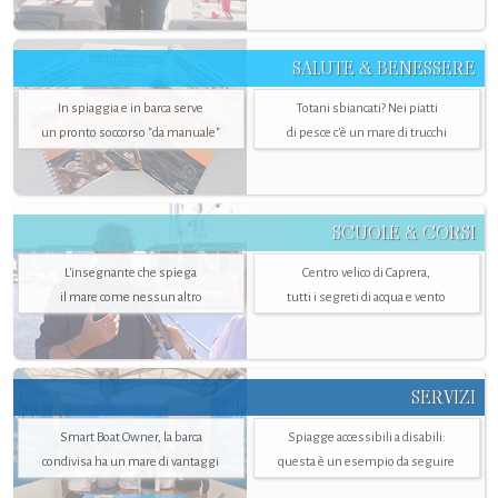
SALUTE & BENESSERE
In spiaggia e in barca serve
Totani sbiancati? Nei piatti
un pronto soccorso "da manuale"
di pesce c'è un mare di trucchi
SCUOLE & CORSI
L'insegnante che spiega
Centro velico di Caprera,
il mare come nessun altro
tutti i segreti di acqua e vento
SERVIZI
Smart Boat Owner, la barca
Spiagge accessibili a disabili:
condivisa ha un mare di vantaggi
questa è un esempio da seguire