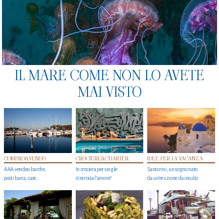
IL MARE COME NON LO AVETE
MAI VISTO
COMPRO&VENDO
CROCIERE&CHARTER
IDEE PER LA VACANZA
AAA vendesi barche,
In crociera per single
Santorini, un sogno nato
posti barca, case…
s'incrocia l’amore?
da un’eruzione da incubo