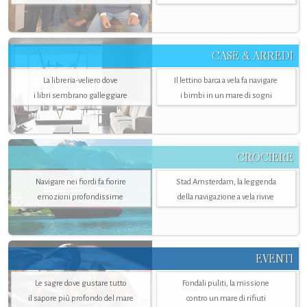
CASE & ARREDI
La libreria-veliero dove
Il lettino barca a vela fa navigare
i libri sembrano galleggiare
i bimbi in un mare di sogni
CROCIERE
Navigare nei fiordi fa fiorire
Stad Amsterdam, la leggenda
emozioni profondissime
della navigazione a vela rivive
EVENTI
Le sagre dove gustare tutto
Fondali puliti, la missione
il sapore più profondo del mare
contro un mare di rifiuti