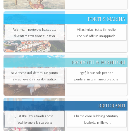
PORTI & MARINA
Palermo, il porto che ha saputo
Villasimius, tutto il meglio
diventare attrazione turistica
che può offrire un approdo
PRODOTTI & FORNITORI
Navaltecnosud, datemi un punto
Egaf, la bussola per non
e vi solleverò il mondo nautico
perdersi in un mare di pratiche
RISTORANTI
Just Peruzzi, a tavola anche
Chameleon Clubbing Stintino,
l’occhio vuole la sua parte
il locale dai mille volti