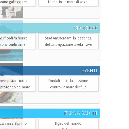
mbrano galleggiare
i bimbi in un mare di sogni
CROCIERE
i fiordi fa fiorire
Stad Amsterdam, la leggenda
i profondissime
della navigazione a vela rivive
EVENTI
dove gustare tutto
Fondali puliti, la missione
ù profondo del mare
contro un mare di rifiuti
FIERE & SALONI
 Canness, il primo
Il giro del mondo