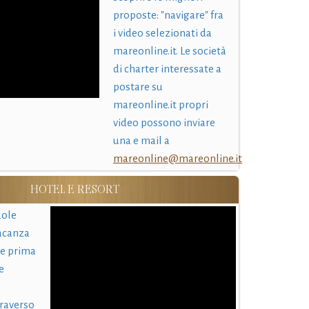
proposte: "navigare" fra
i video selezionati da
mareonline.it. Le società
di charter interessate a
postare su
mareonline.it propri
video possono inviare
una e mail a
mareonline@mareonline.it
HOTEL E RESORT
uole
acanza
 e prima
e
traverso