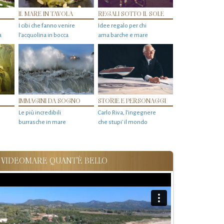
IL MARE IN TAVOLA
REGALI SOTTO IL SOLE
I cibi che fanno venire
Idee regalo per chi
a
l’acquolina in bocca
ama barche e mare
IMMAGINI DA SOGNO
STORIE E PERSONAGGI
Le più incredibili
Carlo Riva, l’ingegnere
burrasche in mare
che stupi' il mondo
VIDEOMARE QUANT'È BELLO