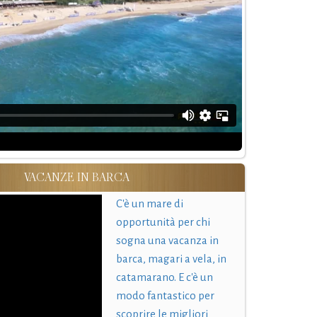
VACANZE IN BARCA
C'è un mare di
opportunità per chi
sogna una vacanza in
barca, magari a vela, in
catamarano. E c'è un
modo fantastico per
scoprire le migliori