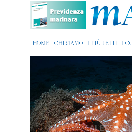
HOME
CHI SIAMO
I PIÙ LETTI
I C