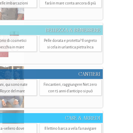
belle imbarcazioni
farà in mare conta ancora di più
BELLEZZA & BENESSERE
torio di cosmetici
Pelle dorata e protetta? Il segreto
specchia in mare
si cela in un’antica pietra Inca
CANTIERI
i, qui sono nate
Fincantieri, raggiungere Net zero
-Royce del mare
con 15 anni d'anticipo si può
CASE & ARREDI
ria-veliero dove
Il lettino barca a vela fa navigare