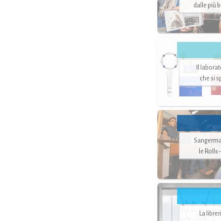
dalle più 
Il labora
che si 
Sangerman
le Rolls
La libre