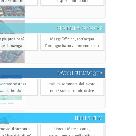
n si scorda mai
in 40 Saloni nautici
GIOIELLI & OROLOGI
ra più preziosa?
Maggi Officine, sott’acqua
ge chi naviga
l'orologio ha un valore immenso
LAVORI SULL’ACQUA
ventare hostess
Italsub: sommersi dal lavoro
ward di bordo
non è solo un modo di dire
LIBRI & FILM
 movie, il racconto
Libreria Mare di carta,
i “diventati attori”
per immergersi nella lettura