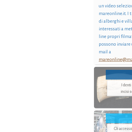
un video selezio
mareonline.it. I t
di alberghi e vil
interessati a me
line propri filma
possono inviare 
mail a
mareonline@mar
I dent
incisi 
Gli accesso