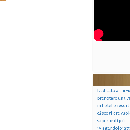
Dedicato a chi v
prenotare una v
in hotel o resort
di scegliere vuol
saperne di più.
"Visitandolo" at