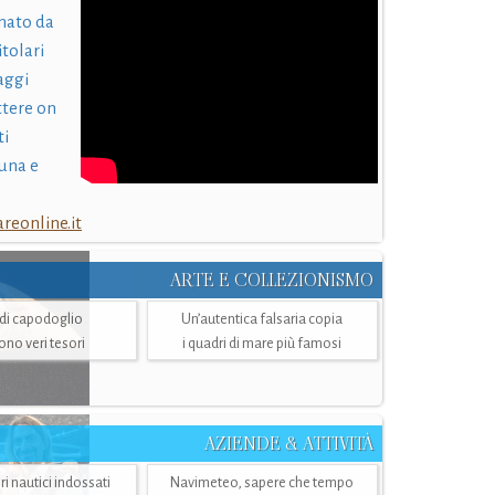
nato da
itolari
laggi
ttere on
ti
una e
eonline.it
ARTE E COLLEZIONISMO
i di capodoglio
Un’autentica falsaria copia
sono veri tesori
i quadri di mare più famosi
AZIENDE & ATTIVITÀ
ri nautici indossati
Navimeteo, sapere che tempo