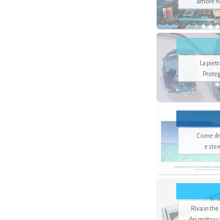
amore no
La piet
Proteg
Come di
e ste
Riva in the
dei motoscaf