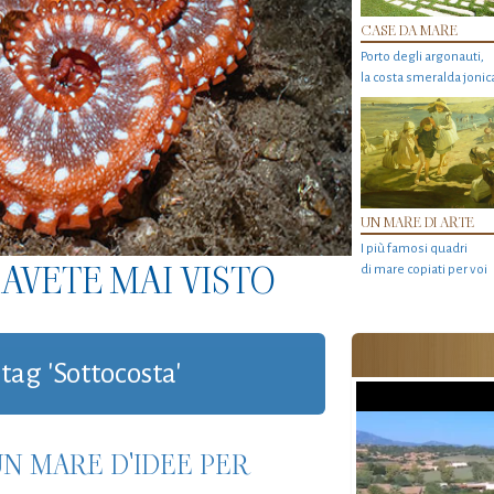
CASE DA MARE
Porto degli argonauti,
la costa smeralda jonic
UN MARE DI ARTE
I più famosi quadri
AVETE MAI VISTO
di mare copiati per voi
 tag 'Sottocosta'
UN MARE D'IDEE PER