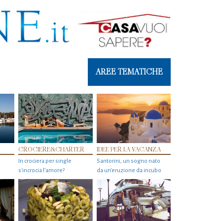
AREE TEMATICHE
CROCIERE&CHARTER
IDEE PER LA VACANZA
In crociera per single
Santorini, un sogno nato
s'incrocia l’amore?
da un’eruzione da incubo