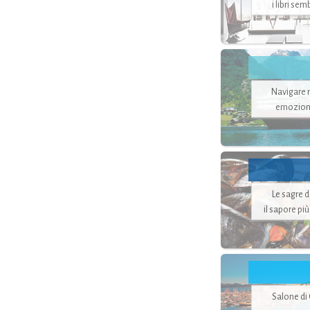
i libri se
Navigare ne
emozion
Le sagre 
il sapore pi
Salone di