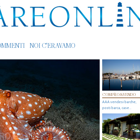
OMMENTI
NOI C'ERAVAMO
COMPRO&VENDO
AAA vendesi barche,
posti barca, case…