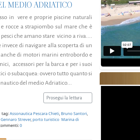
DEL MEDIO ADRIATICO
sso in vere e proprie piscine naturali
e e rocce a strapiombo sul mare che è
e pesci che amano stare vicino a riva....
 invece di navigare alla scoperta di un
 anche di motori marini entrobordo e
ici, accessori per la barca e per i suoi
tici o subacquea: ovvero tutto quanto si
 nautico del medio Adriatico...
Prosegui la lettura
 tag:
Assonautica Pescara Chieti
,
Bruno Santori
,
,
Gennaro Strever
,
porto turistico Marina di
commenti:
0