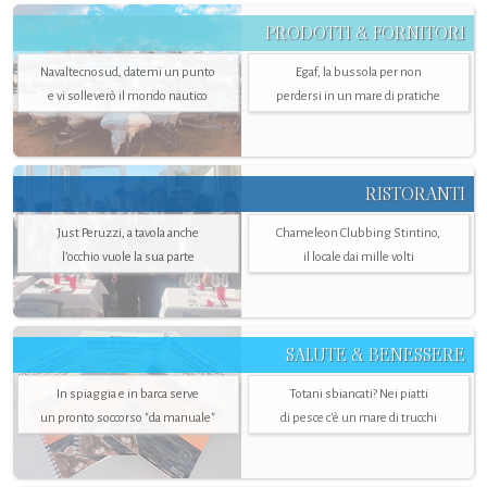
PRODOTTI & FORNITORI
Navaltecnosud, datemi un punto
Egaf, la bussola per non
e vi solleverò il mondo nautico
perdersi in un mare di pratiche
RISTORANTI
Just Peruzzi, a tavola anche
Chameleon Clubbing Stintino,
l’occhio vuole la sua parte
il locale dai mille volti
SALUTE & BENESSERE
In spiaggia e in barca serve
Totani sbiancati? Nei piatti
un pronto soccorso "da manuale"
di pesce c'è un mare di trucchi