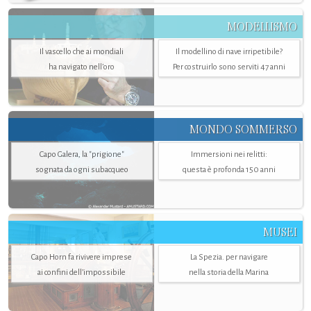
MODELLISMO
Il vascello che ai mondiali
Il modellino di nave irripetibile?
ha navigato nell’oro
Per costruirlo sono serviti 47 anni
MONDO SOMMERSO
Capo Galera, la "prigione"
Immersioni nei relitti:
sognata da ogni subacqueo
questa è profonda 150 anni
MUSEI
Capo Horn fa rivivere imprese
La Spezia. per navigare
ai confini dell’impossibile
nella storia della Marina