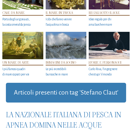
CASE DA MARE
IL MARE IN TAVOLA
REGALI SOTTO IL SOLE
Porto degli argonauti,
I cibi che fanno venire
Idee regalo per chi
la costa smeralda jonica
l’acquolina in bocca
ama barche e mare
UN MARE DI ARTE
IMMAGINI DA SOGNO
STORIE E PERSONAGGI
I più famosi quadri
Le più incredibili
Carlo Riva, l’ingegnere
di mare copiati per voi
burrasche in mare
che stupi' il mondo
Articoli presenti con tag 'Stefano Claut'
LA NAZIONALE ITALIANA DI PESCA IN
APNEA DOMINA NELLE ACQUE