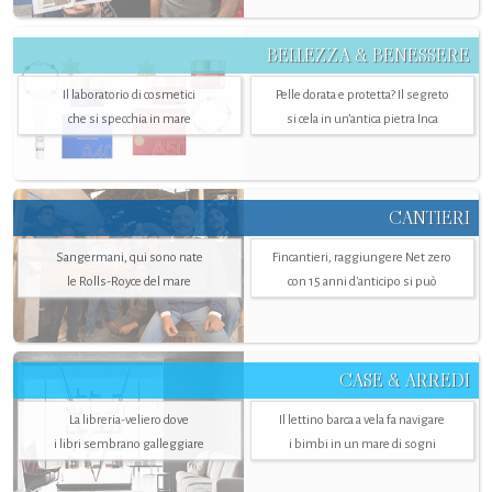
BELLEZZA & BENESSERE
Il laboratorio di cosmetici
Pelle dorata e protetta? Il segreto
che si specchia in mare
si cela in un’antica pietra Inca
CANTIERI
Sangermani, qui sono nate
Fincantieri, raggiungere Net zero
le Rolls-Royce del mare
con 15 anni d'anticipo si può
CASE & ARREDI
La libreria-veliero dove
Il lettino barca a vela fa navigare
i libri sembrano galleggiare
i bimbi in un mare di sogni