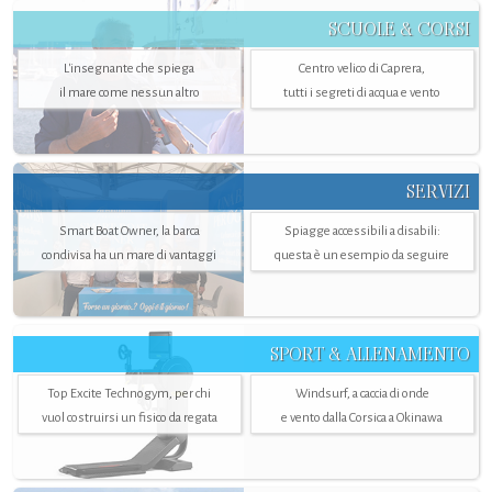
SCUOLE & CORSI
L'insegnante che spiega
Centro velico di Caprera,
il mare come nessun altro
tutti i segreti di acqua e vento
SERVIZI
Smart Boat Owner, la barca
Spiagge accessibili a disabili:
condivisa ha un mare di vantaggi
questa è un esempio da seguire
SPORT & ALLENAMENTO
Top Excite Technogym, per chi
Windsurf, a caccia di onde
vuol costruirsi un fisico da regata
e vento dalla Corsica a Okinawa