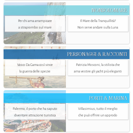
NONSOLOMARE
Per chi ama arrampicare
Il Mare della Tranquillità?
a strapiombo sul mare
Non serve andare sulla Luna
PERSONAGGI & RACCONTI
Vasco Da Gama così vince
Patrizia Mosconi, la stilista che
la guerra delle spezie
ama vestire gli yacht più eleganti
PORTI & MARINA
Palermo, il porto che ha saputo
Villasimius, tutto il meglio
diventare attrazione turistica
che può offrire un approdo