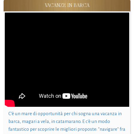
VACANZE IN BARCA
C'è un mare di opportunità per chi sogna una vacanza in
barca, magari a vela, in catamarano. E c'è un modo
fantastico per scoprire le migliori proposte: "navigare" fra