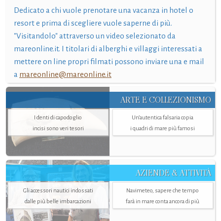
Dedicato a chi vuole prenotare una vacanza in hotel o
resort e prima di scegliere vuole saperne di più.
"Visitandolo" attraverso un video selezionato da
mareonline.it. I titolari di alberghi e villaggi interessati a
mettere on line propri filmati possono inviare una e mail
a
mareonline@mareonline.it
ARTE E COLLEZIONISMO
I denti di capodoglio
Un’autentica falsaria copia
incisi sono veri tesori
i quadri di mare più famosi
AZIENDE & ATTIVITÀ
Gli accessori nautici indossati
Navimeteo, sapere che tempo
dalle più belle imbarcazioni
farà in mare conta ancora di più