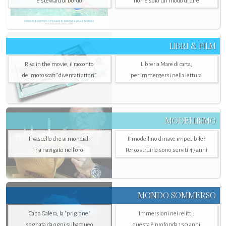
e steward di bordo
non è solo un modo di dire
LIBRI & FILM
Riva in the movie, il racconto
Libreria Mare di carta,
dei motoscafi “diventati attori”
per immergersi nella lettura
MODELLISMO
Il vascello che ai mondiali
Il modellino di nave irripetibile?
ha navigato nell’oro
Per costruirlo sono serviti 47 anni
MONDO SOMMERSO
Capo Galera, la "prigione"
Immersioni nei relitti:
sognata da ogni subacqueo
questa è profonda 150 anni