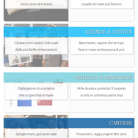
incisi sono veri tesori
i quadri di mare più famosi
AZIENDE & ATTIVITÀ
Gli accessori nautici indossati
Navimeteo, sapere che tempo
dalle più belle imbarcazioni
farà in mare conta ancora di più
BELLEZZA & BENESSERE
Il laboratorio di cosmetici
Pelle dorata e protetta? Il segreto
che si specchia in mare
si cela in un’antica pietra Inca
CANTIERI
Sangermani, qui sono nate
Fincantieri, raggiungere Net zero