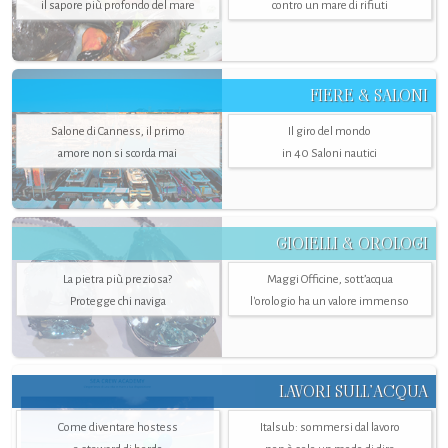
il sapore più profondo del mare
contro un mare di rifiuti
FIERE & SALONI
Salone di Canness, il primo
Il giro del mondo
amore non si scorda mai
in 40 Saloni nautici
GIOIELLI & OROLOGI
La pietra più preziosa?
Maggi Officine, sott’acqua
Protegge chi naviga
l'orologio ha un valore immenso
LAVORI SULL’ACQUA
Come diventare hostess
Italsub: sommersi dal lavoro