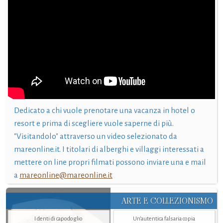
Dedicato a chi vuole prenotare una vacanza in hotel o
resort e prima di scegliere vuole saperne di più.
"Visitandolo" attraverso un video selezionato da
mareonline.it. I titolari di alberghi e villaggi interessati a
mettere on line propri filmati possono inviare una e mail
a
mareonline@mareonline.it
ARTE E COLLEZIONISMO
I denti di capodoglio
Un’autentica falsaria copia