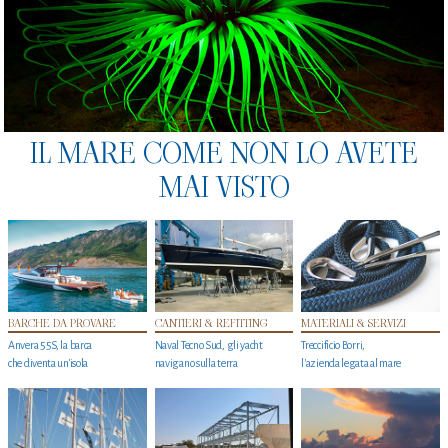
IL MARE COME NON LO AVETE
MAI VISTO
BARCHE DA PROVARE
CANTIERI & REFITTING
MATERIALI & SERVIZI
Anvera 55S, la barca
Naval Tecno Sud, gli yacht
Treccificio Borri,
che diventa un'isola
navigano sulla terra
l'azienda legata al mare