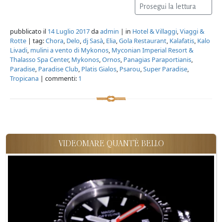
Prosegui la lettura
pubblicato il
14 Luglio 2017
da
admin
| in
Hotel & Villaggi
,
Viaggi &
Rotte
| tag:
Chora
,
Delo
,
dj Sasà
,
Elia
,
Gola Restaurant
,
Kalafatis
,
Kalo
Livadi
,
mulini a vento di Mykonos
,
Myconian Imperial Resort &
Thalasso Spa Center
,
Mykonos
,
Ornos
,
Panagias Paraportianis
,
Paradise
,
Paradise Club
,
Platis Gialos
,
Psarou
,
Super Paradise
,
Tropicana
| commenti:
1
VIDEOMARE QUANT'È BELLO