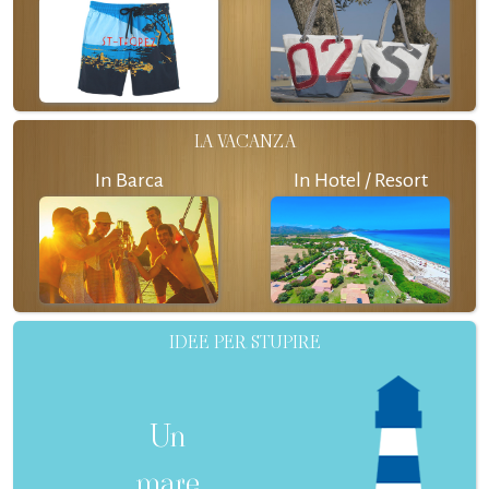
LA VACANZA
In Barca
In Hotel / Resort
IDEE PER STUPIRE
Un
mare