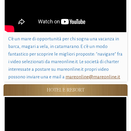
C'è un mare di opportunità per chi sogna una vacanza in
barca, magari a vela, in catamarano. E c'è un modo
fantastico per scoprire le migliori proposte: "navigare" fra
i video selezionati da mareonline.it. Le società di charter
interessate a postare su mareonline.it propri video
possono inviare una e mail a
mareonline@mareonline.it
HOTEL E RESORT