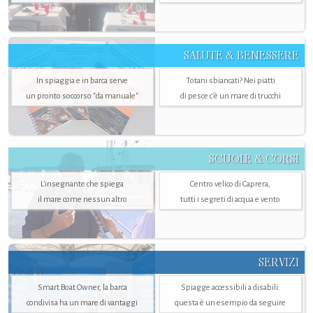
SALUTE & BENESSERE
In spiaggia e in barca serve
Totani sbiancati? Nei piatti
un pronto soccorso "da manuale"
di pesce c'è un mare di trucchi
SCUOLE & CORSI
L'insegnante che spiega
Centro velico di Caprera,
il mare come nessun altro
tutti i segreti di acqua e vento
SERVIZI
Smart Boat Owner, la barca
Spiagge accessibili a disabili:
condivisa ha un mare di vantaggi
questa è un esempio da seguire