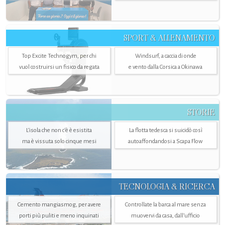
SPORT & ALLENAMENTO
Top Excite Technogym, per chi
Windsurf, a caccia di onde
vuol costruirsi un fisico da regata
e vento dalla Corsica a Okinawa
STORIE
L’isola che non c'è è esistita
La flotta tedesca si suicidò così
ma è vissuta solo cinque mesi
autoaffondandosi a Scapa Flow
TECNOLOGIA & RICERCA
Cemento mangiasmog, per avere
Controllate la barca al mare senza
porti più puliti e meno inquinati
muovervi da casa, dall’ufficio