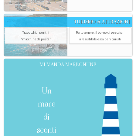
TURISMO & ATTRAZIONI
Trabocchi, i pontili
Portovenere, il borgo di pescatori
"macchine da pesca"
irresistibile esca per i turisti
MI MANDA MAREONLINE
Un
mare
di
sconti