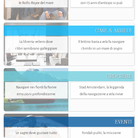
le Rolls-Royce del mare
con 15 anni d'anticipo si può
CASE & ARREDI
La libreria-veliero dove
Il lettino barca a vela fa navigare
i libri sembrano galleggiare
i bimbi in un mare di sogni
CROCIERE
Navigare nei fiordi fa fiorire
Stad Amsterdam, la leggenda
emozioni profondissime
della navigazione a vela rivive
EVENTI
Le sagre dove gustare tutto
Fondali puliti, la missione