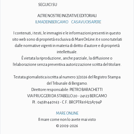
SEGUICI SU
ALTRE NOSTRE INIZIATIVE EDITORIALI
ILMADEINBERGAMO
CASAVUOISAPERE
I contenuti, i testi, le immagini e le informazioni presenti in questo
sito web sono di proprietà esclusiva di MareOnLine.it e sono tutelati
dalle normative vigenti in materia di diritto d'autore e di proprietà
intellettuale.
È vietata la riproduzione, anche parziale, la diffusione o
l'elaborazione senza preventiva autorizzazione scritta del titolare.
Testata giornalistica iscritta al numero 3/2026 del Registro Stampa
del Tribunale di Bergamo.
Direttore responsabile: PIETRO BARACHETTI
VIA P. RUGGERI DA STABELLO 20 - 24123 BERGAMO
P.I.: 04581440163 - C.F.: BRCPTR61H23A794P
MARE ONLINE
Il mare come non lo avete mai visto
© 2009-2026