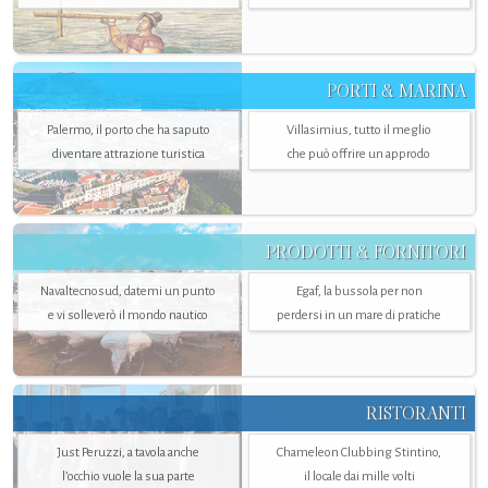
PORTI & MARINA
Palermo, il porto che ha saputo
Villasimius, tutto il meglio
diventare attrazione turistica
che può offrire un approdo
PRODOTTI & FORNITORI
Navaltecnosud, datemi un punto
Egaf, la bussola per non
e vi solleverò il mondo nautico
perdersi in un mare di pratiche
RISTORANTI
Just Peruzzi, a tavola anche
Chameleon Clubbing Stintino,
l’occhio vuole la sua parte
il locale dai mille volti