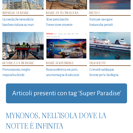
IMPRESE DI MARE
MARE DI TECNOLOGIA
METEO
L'azienda che tiene alta la
Stive porta barche
Il sito per navigare
bandiera italiana sui mari
l'invenzione vincente
lontano dai pericoli
SICUREZZA IN MARE
MARE SOSTENIBILE
TRAGHETTI
Primo soccorso, meglio
Ricarica elettrica nei porti,
Grimaldi raddoppia
impararlo a bordo
una montagna di soluzioni
le corse per la Sardegna
Articoli presenti con tag 'Super Paradise'
MYKONOS, NELL'ISOLA DOVE LA
NOTTE È INFINITA