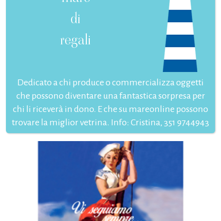
di
regali
Dedicato a chi produce o commercializza oggetti
che possono diventare una fantastica sorpresa per
chi li riceverà in dono. E che su mareonline possono
trovare la miglior vetrina. Info: Cristina, 351 9744943