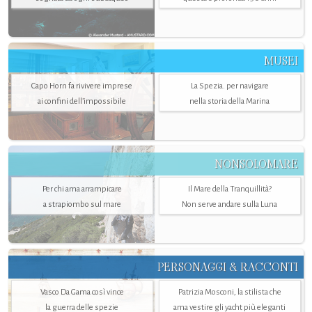
MUSEI
Capo Horn fa rivivere imprese
La Spezia. per navigare
ai confini dell’impossibile
nella storia della Marina
NONSOLOMARE
Per chi ama arrampicare
Il Mare della Tranquillità?
a strapiombo sul mare
Non serve andare sulla Luna
PERSONAGGI & RACCONTI
Vasco Da Gama così vince
Patrizia Mosconi, la stilista che
la guerra delle spezie
ama vestire gli yacht più eleganti