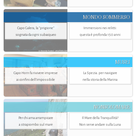
MONDO SOMMERSO
Capo Galera, la "prigione"
Immersioni nei relitti:
sognata da ogni subacqueo
questa è profonda 150 anni
MUSEI
Capo Horn fa rivivere imprese
La Spezia. per navigare
ai confini dell’impossibile
nella storia della Marina
NONSOLOMARE
Per chi ama arrampicare
Il Mare della Tranquillità?
a strapiombo sul mare
Non serve andare sulla Luna