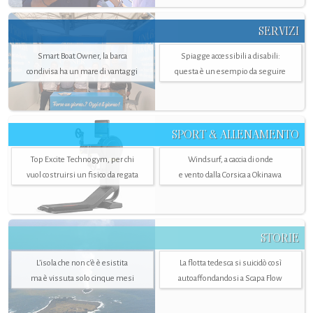
SERVIZI
Smart Boat Owner, la barca
Spiagge accessibili a disabili:
condivisa ha un mare di vantaggi
questa è un esempio da seguire
SPORT & ALLENAMENTO
Top Excite Technogym, per chi
Windsurf, a caccia di onde
vuol costruirsi un fisico da regata
e vento dalla Corsica a Okinawa
STORIE
L’isola che non c'è è esistita
La flotta tedesca si suicidò così
ma è vissuta solo cinque mesi
autoaffondandosi a Scapa Flow