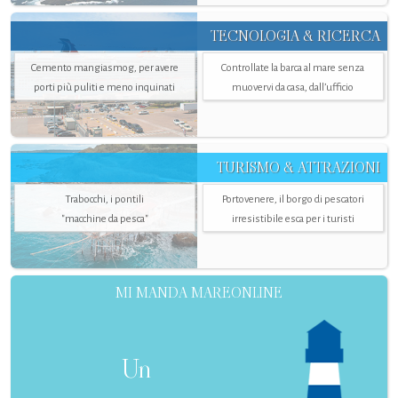
TECNOLOGIA & RICERCA
Cemento mangiasmog, per avere
Controllate la barca al mare senza
porti più puliti e meno inquinati
muovervi da casa, dall’ufficio
TURISMO & ATTRAZIONI
Trabocchi, i pontili
Portovenere, il borgo di pescatori
"macchine da pesca"
irresistibile esca per i turisti
MI MANDA MAREONLINE
Un