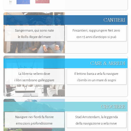
CANTIERI
Sangermani, qui sono nate
Fincantieri, raggiungere Net zero
le Rolls-Royce del mare
con 15 anni d'anticipo si può
CASE & ARREDI
La libreria-veliero dove
Il lettino barca a vela fa navigare
i libri sembrano galleggiare
i bimbi in un mare di sogni
CROCIERE
Navigare nei fiordi fa fiorire
Stad Amsterdam, la leggenda
emozioni profondissime
della navigazione a vela rivive