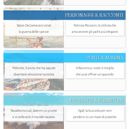
PERSONAGGI & RACCONTI
Vasco Da Gama così vince
Patrizia Mosconi, la stilista che
la guerra delle spezie
ama vestire gli yacht più eleganti
PORTI & MARINA
Palermo, il porto che ha saputo
Villasimius, tutto il meglio
diventare attrazione turistica
che può offrire un approdo
PRODOTTI & FORNITORI
Navaltecnosud, datemi un punto
Egaf, la bussola per non
e vi solleverò il mondo nautico
perdersi in un mare di pratiche