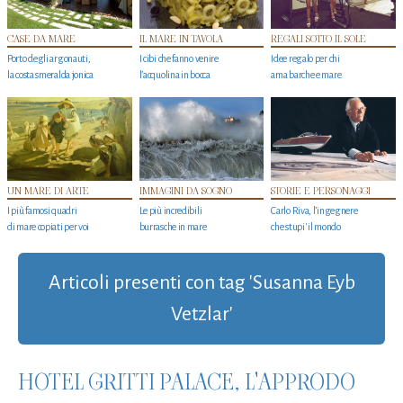
CASE DA MARE
IL MARE IN TAVOLA
REGALI SOTTO IL SOLE
Porto degli argonauti,
I cibi che fanno venire
Idee regalo per chi
la costa smeralda jonica
l’acquolina in bocca
ama barche e mare
UN MARE DI ARTE
IMMAGINI DA SOGNO
STORIE E PERSONAGGI
I più famosi quadri
Le più incredibili
Carlo Riva, l’ingegnere
di mare copiati per voi
burrasche in mare
che stupi' il mondo
Articoli presenti con tag 'Susanna Eyb
Vetzlar'
HOTEL GRITTI PALACE, L'APPRODO