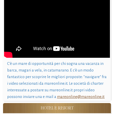
C'è un mare di opportunità per chi sogna una vacanza in
barca, magari a vela, in catamarano. E c'è un modo
fantastico per scoprire le migliori proposte: "navigare" fra
i video selezionati da mareonline.it. Le società di charter
interessate a postare su mareonline.it propri video
possono inviare una e mail a
mareonline@mareonline.it
HOTEL E RESORT