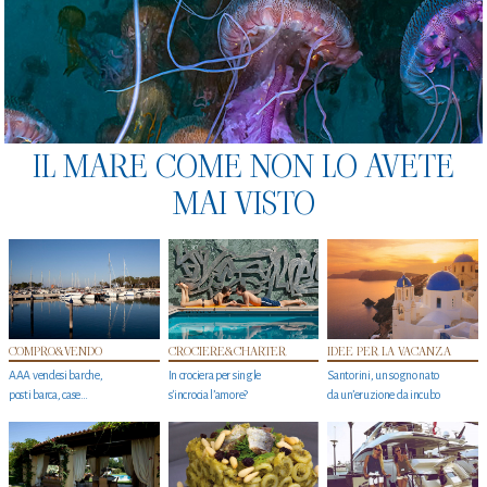
IL MARE COME NON LO AVETE
MAI VISTO
COMPRO&VENDO
CROCIERE&CHARTER
IDEE PER LA VACANZA
AAA vendesi barche,
In crociera per single
Santorini, un sogno nato
posti barca, case…
s'incrocia l’amore?
da un’eruzione da incubo