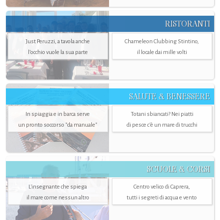
RISTORANTI
Just Peruzzi, a tavola anche
Chameleon Clubbing Stintino,
l’occhio vuole la sua parte
il locale dai mille volti
SALUTE & BENESSERE
In spiaggia e in barca serve
Totani sbiancati? Nei piatti
un pronto soccorso "da manuale"
di pesce c'è un mare di trucchi
SCUOLE & CORSI
L'insegnante che spiega
Centro velico di Caprera,
il mare come nessun altro
tutti i segreti di acqua e vento