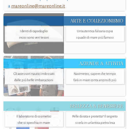
a
mareonline@mareonline.it
ARTE E COLLEZIONISMO
I denti di capodoglio
Un’autentica falsaria copia
incisi sono veri tesori
i quadri di mare più famosi
AZIENDE & ATTIVITÀ
Gli accessori nautici indossati
Navimeteo, sapere che tempo
dalle più belle imbarcazioni
farà in mare conta ancora di più
BELLEZZA & BENESSERE
Il laboratorio di cosmetici
Pelle dorata e protetta? Il segreto
che si specchia in mare
si cela in un’antica pietra Inca