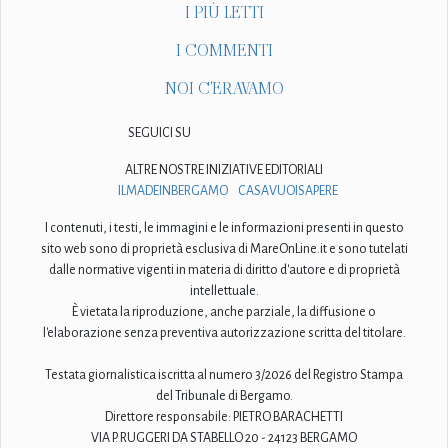
I PIÙ LETTI
I COMMENTI
NOI C'ERAVAMO
SEGUICI SU
ALTRE NOSTRE INIZIATIVE EDITORIALI
ILMADEINBERGAMO
CASAVUOISAPERE
I contenuti, i testi, le immagini e le informazioni presenti in questo
sito web sono di proprietà esclusiva di MareOnLine.it e sono tutelati
dalle normative vigenti in materia di diritto d'autore e di proprietà
intellettuale.
È vietata la riproduzione, anche parziale, la diffusione o
l'elaborazione senza preventiva autorizzazione scritta del titolare.
Testata giornalistica iscritta al numero 3/2026 del Registro Stampa
del Tribunale di Bergamo.
Direttore responsabile: PIETRO BARACHETTI
VIA P. RUGGERI DA STABELLO 20 - 24123 BERGAMO