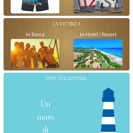
LA VACANZA
In Barca
In Hotel / Resort
IDEE PER STUPIRE
Un
mare
di