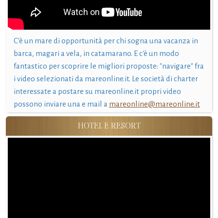
C'è un mare di opportunità per chi sogna una vacanza in
barca, magari a vela, in catamarano. E c'è un modo
fantastico per scoprire le migliori proposte: "navigare" fra
i video selezionati da mareonline.it. Le società di charter
interessate a postare su mareonline.it propri video
possono inviare una e mail a
mareonline@mareonline.it
HOTEL E RESORT