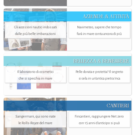
AZIENDE & ATTIVITÀ
Gli accessori nautici indossati
Navimeteo, sapere che tempo
dalle più belle imbarcazioni
farà in mare conta ancora di più
BELLEZZA & BENESSERE
Il laboratorio di cosmetici
Pelle dorata e protetta? Il segreto
che si specchia in mare
si cela in un’antica pietra Inca
CANTIERI
Sangermani, qui sono nate
Fincantieri, raggiungere Net zero
le Rolls-Royce del mare
con 15 anni d'anticipo si può