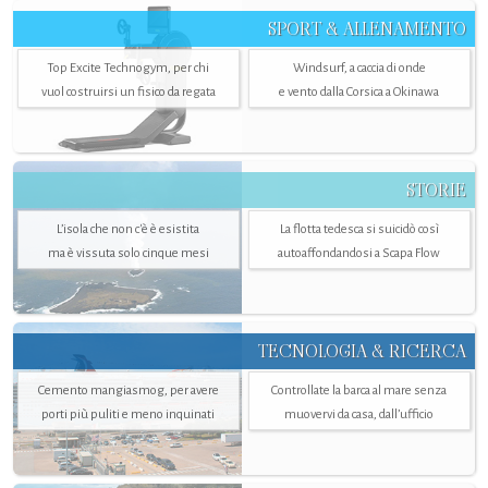
SPORT & ALLENAMENTO
Top Excite Technogym, per chi
Windsurf, a caccia di onde
vuol costruirsi un fisico da regata
e vento dalla Corsica a Okinawa
STORIE
L’isola che non c'è è esistita
La flotta tedesca si suicidò così
ma è vissuta solo cinque mesi
autoaffondandosi a Scapa Flow
TECNOLOGIA & RICERCA
Cemento mangiasmog, per avere
Controllate la barca al mare senza
porti più puliti e meno inquinati
muovervi da casa, dall’ufficio