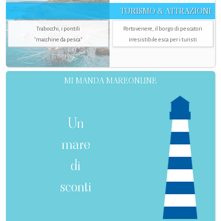
TURISMO & ATTRAZIONI
Trabocchi, i pontili
Portovenere, il borgo di pescatori
"macchine da pesca"
irresistibile esca per i turisti
MI MANDA MAREONLINE
Un
mare
di
sconti