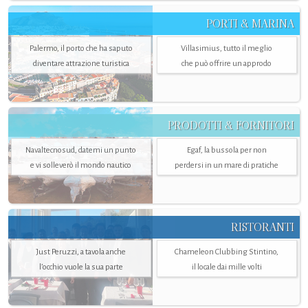
PORTI & MARINA
Palermo, il porto che ha saputo
Villasimius, tutto il meglio
diventare attrazione turistica
che può offrire un approdo
PRODOTTI & FORNITORI
Navaltecnosud, datemi un punto
Egaf, la bussola per non
e vi solleverò il mondo nautico
perdersi in un mare di pratiche
RISTORANTI
Just Peruzzi, a tavola anche
Chameleon Clubbing Stintino,
l’occhio vuole la sua parte
il locale dai mille volti