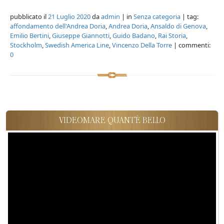
pubblicato il
21 Luglio 2020
da
admin
| in
Senza categoria
| tag:
affondamento dell'Andrea Doria
,
Andrea Doria
,
Ansaldo di Genova
,
Emilio Bertini
,
Giuseppe Giannotti
,
Guido Badano
,
Rai Storia
,
Stockholm
,
Swedish America Line
,
Vincenzo Della Torre
| commenti:
0
VIDEOMARE QUANT'È BELLO