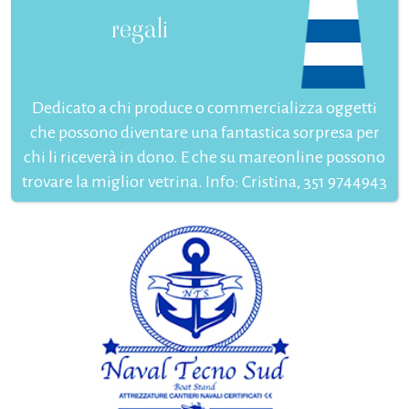
regali
Dedicato a chi produce o commercializza oggetti
che possono diventare una fantastica sorpresa per
chi li riceverà in dono. E che su mareonline possono
trovare la miglior vetrina. Info: Cristina, 351 9744943