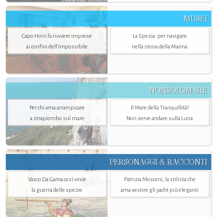
MUSEI
Capo Horn fa rivivere imprese
La Spezia. per navigare
ai confini dell’impossibile
nella storia della Marina
NONSOLOMARE
Per chi ama arrampicare
Il Mare della Tranquillità?
a strapiombo sul mare
Non serve andare sulla Luna
PERSONAGGI & RACCONTI
Vasco Da Gama così vince
Patrizia Mosconi, la stilista che
la guerra delle spezie
ama vestire gli yacht più eleganti