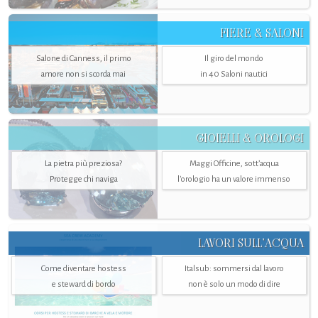
FIERE & SALONI
Salone di Canness, il primo
Il giro del mondo
amore non si scorda mai
in 40 Saloni nautici
GIOIELLI & OROLOGI
La pietra più preziosa?
Maggi Officine, sott’acqua
Protegge chi naviga
l'orologio ha un valore immenso
LAVORI SULL’ACQUA
Come diventare hostess
Italsub: sommersi dal lavoro
e steward di bordo
non è solo un modo di dire