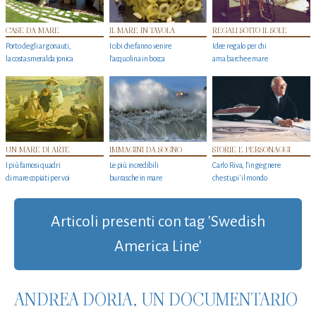
CASE DA MARE
IL MARE IN TAVOLA
REGALI SOTTO IL SOLE
Porto degli argonauti,
I cibi che fanno venire
Idee regalo per chi
la costa smeralda jonica
l’acquolina in bocca
ama barche e mare
UN MARE DI ARTE
IMMAGINI DA SOGNO
STORIE E PERSONAGGI
I più famosi quadri
Le più incredibili
Carlo Riva, l’ingegnere
di mare copiati per voi
burrasche in mare
che stupi' il mondo
Articoli presenti con tag 'Swedish
America Line'
ANDREA DORIA, UN DOCUMENTARIO