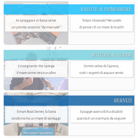
SALUTE & BENESSERE
In spiaggia e in barca serve
Totani sbiancati? Nei piatti
un pronto soccorso "da manuale"
di pesce c'è un mare di trucchi
SCUOLE & CORSI
L'insegnante che spiega
Centro velico di Caprera,
il mare come nessun altro
tutti i segreti di acqua e vento
SERVIZI
Smart Boat Owner, la barca
Spiagge accessibili a disabili:
condivisa ha un mare di vantaggi
questa è un esempio da seguire