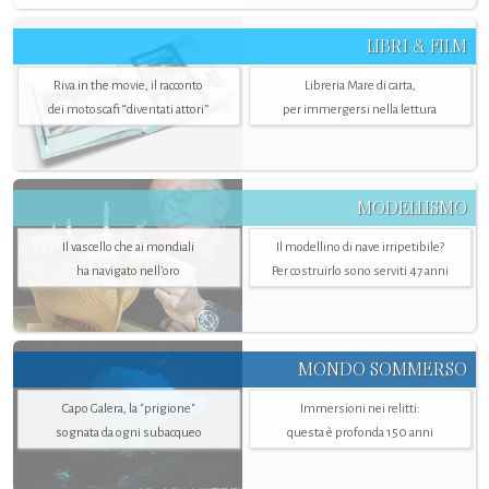
LIBRI & FILM
Riva in the movie, il racconto
Libreria Mare di carta,
dei motoscafi “diventati attori”
per immergersi nella lettura
MODELLISMO
Il vascello che ai mondiali
Il modellino di nave irripetibile?
ha navigato nell’oro
Per costruirlo sono serviti 47 anni
MONDO SOMMERSO
Capo Galera, la "prigione"
Immersioni nei relitti:
sognata da ogni subacqueo
questa è profonda 150 anni