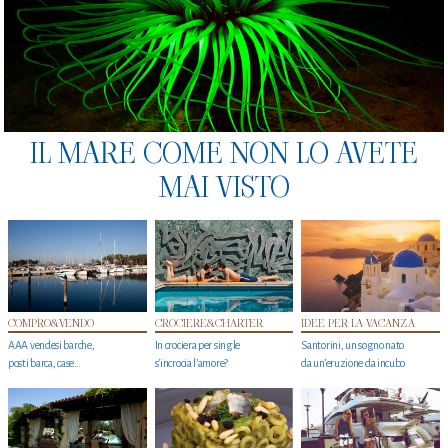
IL MARE COME NON LO AVETE
MAI VISTO
COMPRO&VENDO
CROCIERE&CHARTER
IDEE PER LA VACANZA
AAA vendesi barche,
In crociera per single
Santorini, un sogno nato
posti barca, case…
s'incrocia l’amore?
da un’eruzione da incubo