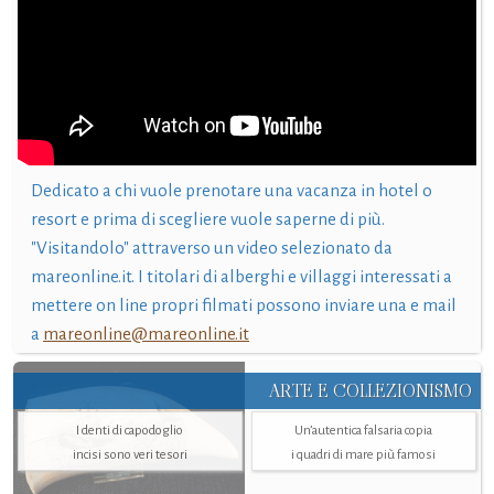
Dedicato a chi vuole prenotare una vacanza in hotel o
resort e prima di scegliere vuole saperne di più.
"Visitandolo" attraverso un video selezionato da
mareonline.it. I titolari di alberghi e villaggi interessati a
mettere on line propri filmati possono inviare una e mail
a
mareonline@mareonline.it
ARTE E COLLEZIONISMO
I denti di capodoglio
Un’autentica falsaria copia
incisi sono veri tesori
i quadri di mare più famosi