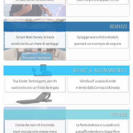
SERVIZI
Smart Boat Owner, la barca
Spiagge accessibili a disabili:
condivisa ha un mare di vantaggi
questa è un esempio da seguire
SPORT & ALLENAMENTO
Top Excite Technogym, per chi
Windsurf, a caccia di onde
vuol costruirsi un fisico da regata
e vento dalla Corsica a Okinawa
STORIE
L’isola che non c'è è esistita
La flotta tedesca si suicidò così
ma è vissuta solo cinque mesi
autoaffondandosi a Scapa Flow