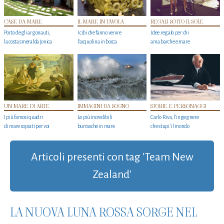
CASE DA MARE
IL MARE IN TAVOLA
REGALI SOTTO IL SOLE
Porto degli argonauti,
I cibi che fanno venire
Idee regalo per chi
la costa smeralda jonica
l’acquolina in bocca
ama barche e mare
UN MARE DI ARTE
IMMAGINI DA SOGNO
STORIE E PERSONAGGI
I più famosi quadri
Le più incredibili
Carlo Riva, l’ingegnere
di mare copiati per voi
burrasche in mare
che stupi' il mondo
Articoli presenti con tag 'Team New
Zealand'
LA NUOVA LUNA ROSSA SORGE NEL