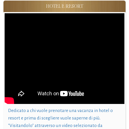
HOTEL E RESORT
Dedicato a chi vuole prenotare una vacanza in hotel o
resort e prima di scegliere vuole saperne di più.
"Visitandolo" attraverso un video selezionato da