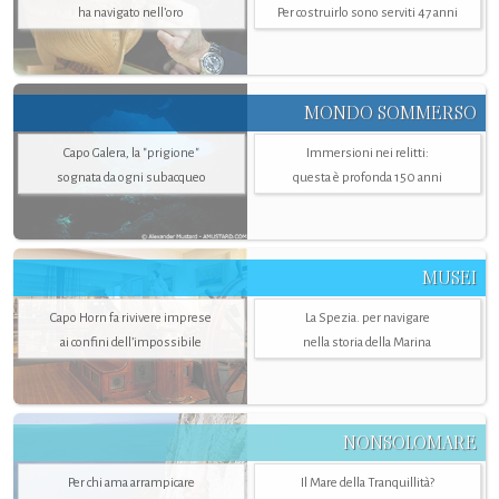
ha navigato nell’oro
Per costruirlo sono serviti 47 anni
MONDO SOMMERSO
Capo Galera, la "prigione"
Immersioni nei relitti:
sognata da ogni subacqueo
questa è profonda 150 anni
MUSEI
Capo Horn fa rivivere imprese
La Spezia. per navigare
ai confini dell’impossibile
nella storia della Marina
NONSOLOMARE
Per chi ama arrampicare
Il Mare della Tranquillità?