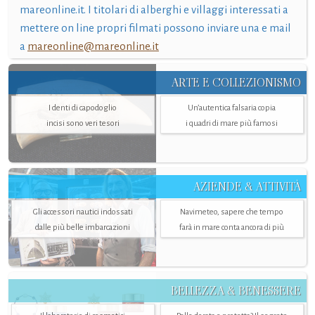
mareonline.it. I titolari di alberghi e villaggi interessati a
mettere on line propri filmati possono inviare una e mail
a
mareonline@mareonline.it
ARTE E COLLEZIONISMO
I denti di capodoglio
Un’autentica falsaria copia
incisi sono veri tesori
i quadri di mare più famosi
AZIENDE & ATTIVITÀ
Gli accessori nautici indossati
Navimeteo, sapere che tempo
dalle più belle imbarcazioni
farà in mare conta ancora di più
BELLEZZA & BENESSERE