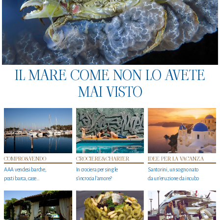
IL MARE COME NON LO AVETE
MAI VISTO
COMPRO&VENDO
CROCIERE&CHARTER
IDEE PER LA VACANZA
AAA vendesi barche,
In crociera per single
Santorini, un sogno nato
posti barca, case…
s'incrocia l’amore?
da un’eruzione da incubo