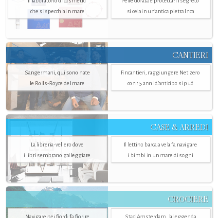
Il laboratorio di cosmetici
Pelle dorata e protetta? Il segreto
che si specchia in mare
si cela in un’antica pietra Inca
CANTIERI
Sangermani, qui sono nate
Fincantieri, raggiungere Net zero
le Rolls-Royce del mare
con 15 anni d'anticipo si può
CASE & ARREDI
La libreria-veliero dove
Il lettino barca a vela fa navigare
i libri sembrano galleggiare
i bimbi in un mare di sogni
CROCIERE
Navigare nei fiordi fa fiorire
Stad Amsterdam, la leggenda