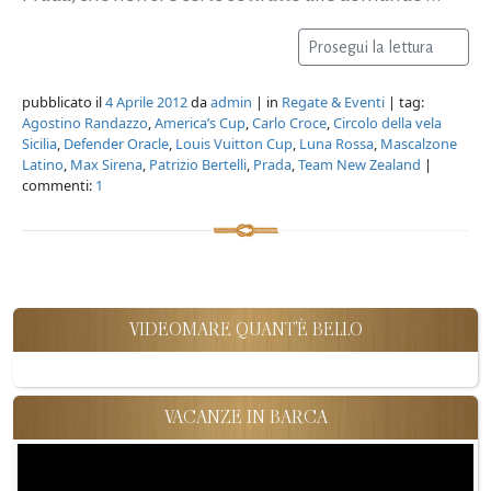
Prosegui la lettura
pubblicato il
4 Aprile 2012
da
admin
| in
Regate & Eventi
| tag:
Agostino Randazzo
,
America’s Cup
,
Carlo Croce
,
Circolo della vela
Sicilia
,
Defender Oracle
,
Louis Vuitton Cup
,
Luna Rossa
,
Mascalzone
Latino
,
Max Sirena
,
Patrizio Bertelli
,
Prada
,
Team New Zealand
|
commenti:
1
VIDEOMARE QUANT'È BELLO
VACANZE IN BARCA