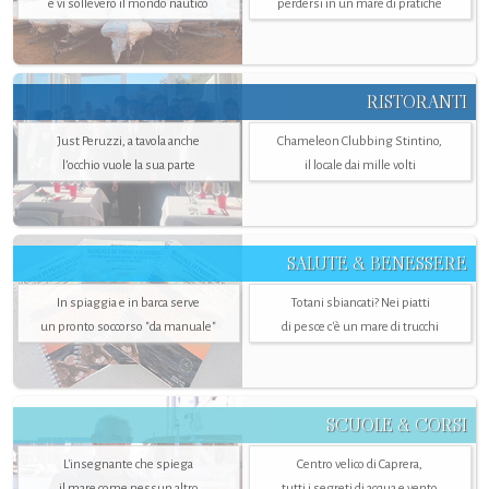
e vi solleverò il mondo nautico
perdersi in un mare di pratiche
RISTORANTI
Just Peruzzi, a tavola anche
Chameleon Clubbing Stintino,
l’occhio vuole la sua parte
il locale dai mille volti
SALUTE & BENESSERE
In spiaggia e in barca serve
Totani sbiancati? Nei piatti
un pronto soccorso "da manuale"
di pesce c'è un mare di trucchi
SCUOLE & CORSI
L'insegnante che spiega
Centro velico di Caprera,
il mare come nessun altro
tutti i segreti di acqua e vento