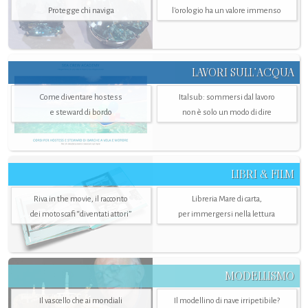
Protegge chi naviga
l'orologio ha un valore immenso
LAVORI SULL’ACQUA
Come diventare hostess
Italsub: sommersi dal lavoro
e steward di bordo
non è solo un modo di dire
LIBRI & FILM
Riva in the movie, il racconto
Libreria Mare di carta,
dei motoscafi “diventati attori”
per immergersi nella lettura
MODELLISMO
Il vascello che ai mondiali
Il modellino di nave irripetibile?