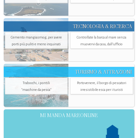
TECNOLOGIA & RICERCA
Cemento mangiasmog, per avere
Controllate la barca al mare senza
porti più puliti e meno inquinati
muovervi da casa, dall’ufficio
TURISMO & ATTRAZIONI
Trabocchi, i pontili
Portovenere, il borgo di pescatori
"macchine da pesca"
irresistibile esca per i turisti
MI MANDA MAREONLINE