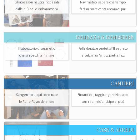
Gli accessori nautici indossati
Navimeteo, sapere che tempo
dalle più belle imbarcazioni
farà in mare conta ancora di più
BELLEZZA & BENESSERE
Il laboratorio di cosmetici
Pelle dorata e protetta? Il segreto
che si specchia in mare
si cela in un’antica pietra Inca
CANTIERI
Sangermani, qui sono nate
Fincantieri, raggiungere Net zero
le Rolls-Royce del mare
con 15 anni d'anticipo si può
CASE & ARREDI