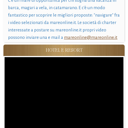
C'è un mare di opportunità per chi sogna una vacanza in
barca, magari a vela, in catamarano. E c'è un modo
fantastico per scoprire le migliori proposte: "navigare" fra
i video selezionati da mareonline.it. Le società di charter
interessate a postare su mareonline.it propri video
possono inviare una e mail a
mareonline@mareonline.it
HOTEL E RESORT