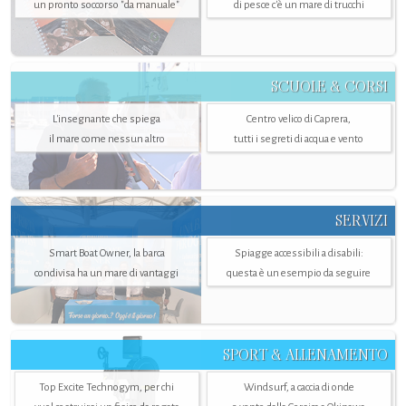
un pronto soccorso "da manuale"
di pesce c'è un mare di trucchi
SCUOLE & CORSI
L'insegnante che spiega
Centro velico di Caprera,
il mare come nessun altro
tutti i segreti di acqua e vento
SERVIZI
Smart Boat Owner, la barca
Spiagge accessibili a disabili:
condivisa ha un mare di vantaggi
questa è un esempio da seguire
SPORT & ALLENAMENTO
Top Excite Technogym, per chi
Windsurf, a caccia di onde