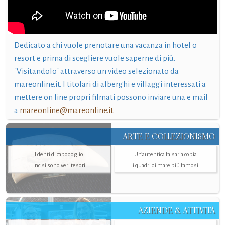
Dedicato a chi vuole prenotare una vacanza in hotel o
resort e prima di scegliere vuole saperne di più.
"Visitandolo" attraverso un video selezionato da
mareonline.it. I titolari di alberghi e villaggi interessati a
mettere on line propri filmati possono inviare una e mail
a
mareonline@mareonline.it
ARTE E COLLEZIONISMO
I denti di capodoglio
Un’autentica falsaria copia
incisi sono veri tesori
i quadri di mare più famosi
AZIENDE & ATTIVITÀ