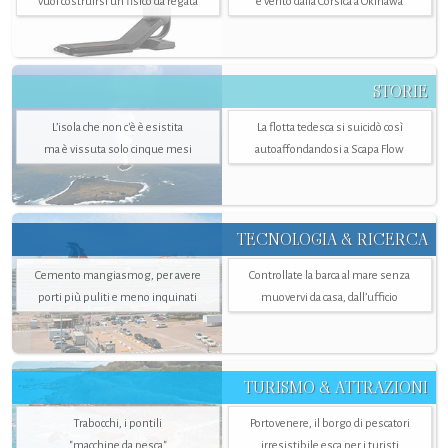
vuol costruirsi un fisico da regata
e vento dalla Corsica a Okinawa
STORIE
L’isola che non c'è è esistita
La flotta tedesca si suicidò così
ma è vissuta solo cinque mesi
autoaffondandosi a Scapa Flow
TECNOLOGIA & RICERCA
Cemento mangiasmog, per avere
Controllate la barca al mare senza
porti più puliti e meno inquinati
muovervi da casa, dall’ufficio
TURISMO & ATTRAZIONI
Trabocchi, i pontili
Portovenere, il borgo di pescatori
"macchine da pesca"
irresistibile esca per i turisti