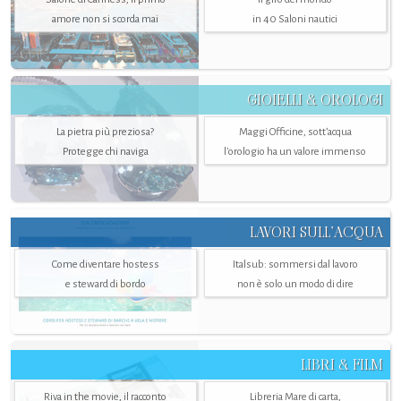
amore non si scorda mai
in 40 Saloni nautici
GIOIELLI & OROLOGI
La pietra più preziosa?
Maggi Officine, sott’acqua
Protegge chi naviga
l'orologio ha un valore immenso
LAVORI SULL’ACQUA
Come diventare hostess
Italsub: sommersi dal lavoro
e steward di bordo
non è solo un modo di dire
LIBRI & FILM
Riva in the movie, il racconto
Libreria Mare di carta,