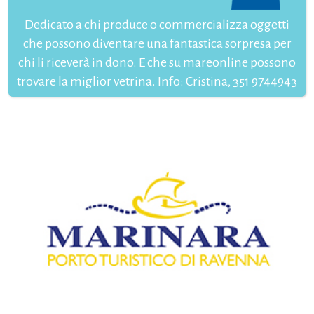
Dedicato a chi produce o commercializza oggetti
che possono diventare una fantastica sorpresa per
chi li riceverà in dono. E che su mareonline possono
trovare la miglior vetrina. Info: Cristina, 351 9744943