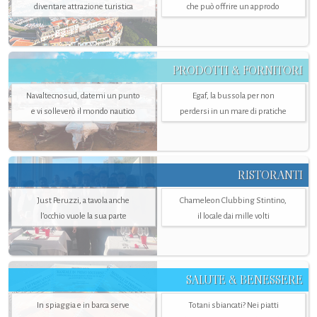
diventare attrazione turistica
che può offrire un approdo
PRODOTTI & FORNITORI
Navaltecnosud, datemi un punto
Egaf, la bussola per non
e vi solleverò il mondo nautico
perdersi in un mare di pratiche
RISTORANTI
Just Peruzzi, a tavola anche
Chameleon Clubbing Stintino,
l’occhio vuole la sua parte
il locale dai mille volti
SALUTE & BENESSERE
In spiaggia e in barca serve
Totani sbiancati? Nei piatti