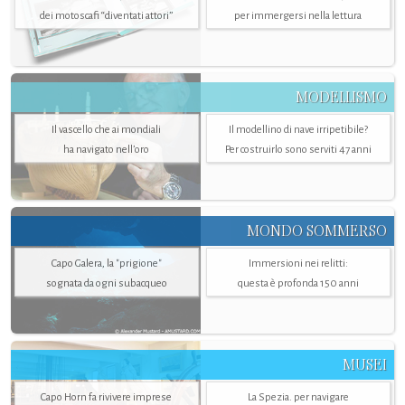
dei motoscafi “diventati attori”
per immergersi nella lettura
MODELLISMO
Il vascello che ai mondiali
Il modellino di nave irripetibile?
ha navigato nell’oro
Per costruirlo sono serviti 47 anni
MONDO SOMMERSO
Capo Galera, la "prigione"
Immersioni nei relitti:
sognata da ogni subacqueo
questa è profonda 150 anni
MUSEI
Capo Horn fa rivivere imprese
La Spezia. per navigare