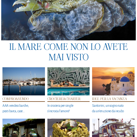
IL MARE COME NON LO AVETE
MAI VISTO
COMPRO&VENDO
CROCIERE&CHARTER
IDEE PER LA VACANZA
AAA vendesi barche,
In crociera per single
Santorini, un sogno nato
posti barca, case…
s'incrocia l’amore?
da un’eruzione da incubo