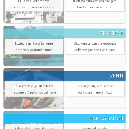
La libreria-veliero dove
Il lettino barca a vela fa navigare
i libri sembrano galleggiare
i bimbi in un mare di sogni
CROCIERE
Navigare nei fiordi fa fiorire
Stad Amsterdam, la leggenda
emozioni profondissime
della navigazione a vela rivive
EVENTI
Le sagre dove gustare tutto
Fondali puliti, la missione
il sapore più profondo del mare
contro un mare di rifiuti
FIERE & SALONI
Salone di Canness, il primo
Il giro del mondo