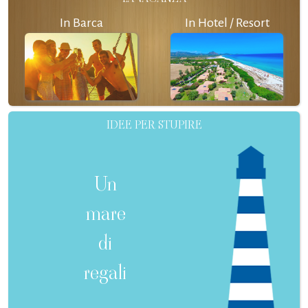
In Barca
In Hotel / Resort
IDEE PER STUPIRE
Un
mare
di
regali