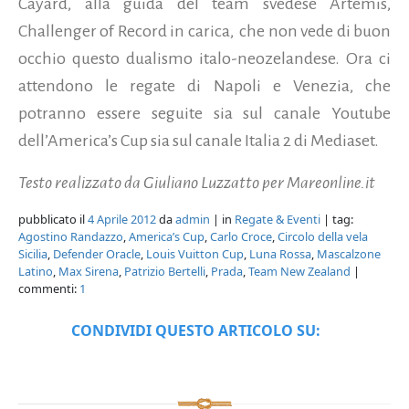
Cayard, alla guida del team svedese Artemis,
Challenger of Record in carica, che non vede di buon
occhio questo dualismo italo-neozelandese. Ora ci
attendono le regate di Napoli e Venezia, che
potranno essere seguite sia sul canale Youtube
dell’America’s Cup sia sul canale Italia 2 di Mediaset.
Testo realizzato da Giuliano Luzzatto per Mareonline.it
pubblicato il
4 Aprile 2012
da
admin
| in
Regate & Eventi
| tag:
Agostino Randazzo
,
America’s Cup
,
Carlo Croce
,
Circolo della vela
Sicilia
,
Defender Oracle
,
Louis Vuitton Cup
,
Luna Rossa
,
Mascalzone
Latino
,
Max Sirena
,
Patrizio Bertelli
,
Prada
,
Team New Zealand
|
commenti:
1
CONDIVIDI QUESTO ARTICOLO SU: