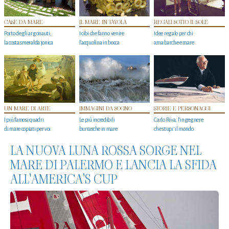
CASE DA MARE
IL MARE IN TAVOLA
REGALI SOTTO IL SOLE
Porto degli argonauti,
I cibi che fanno venire
Idee regalo per chi
la costa smeralda jonica
l’acquolina in bocca
ama barche e mare
UN MARE DI ARTE
IMMAGINI DA SOGNO
STORIE E PERSONAGGI
I più famosi quadri
Le più incredibili
Carlo Riva, l’ingegnere
di mare copiati per voi
burrasche in mare
che stupi' il mondo
LA NUOVA LUNA ROSSA SORGE NEL
MARE DI PALERMO E LANCIA LA SFIDA
ALL'AMERICA'S CUP