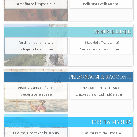
ai confini dell’impossibile
nella storia della Marina
NONSOLOMARE
Per chi ama arrampicare
Il Mare della Tranquillità?
a strapiombo sul mare
Non serve andare sulla Luna
PERSONAGGI & RACCONTI
Vasco Da Gama così vince
Patrizia Mosconi, la stilista che
la guerra delle spezie
ama vestire gli yacht più eleganti
PORTI & MARINA
Palermo, il porto che ha saputo
Villasimius, tutto il meglio