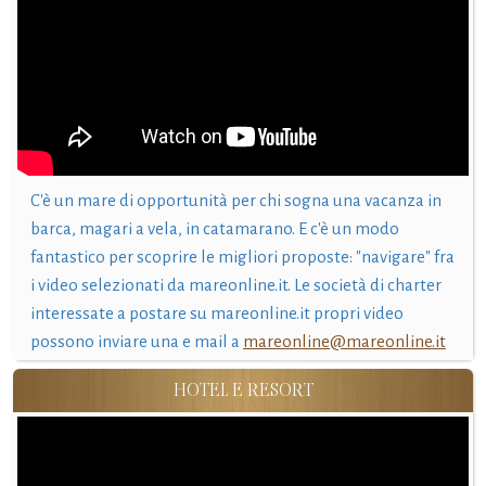
C'è un mare di opportunità per chi sogna una vacanza in
barca, magari a vela, in catamarano. E c'è un modo
fantastico per scoprire le migliori proposte: "navigare" fra
i video selezionati da mareonline.it. Le società di charter
interessate a postare su mareonline.it propri video
possono inviare una e mail a
mareonline@mareonline.it
HOTEL E RESORT