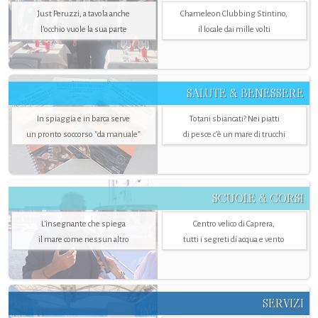
Just Peruzzi, a tavola anche
Chameleon Clubbing Stintino,
l’occhio vuole la sua parte
il locale dai mille volti
SALUTE & BENESSERE
In spiaggia e in barca serve
Totani sbiancati? Nei piatti
un pronto soccorso "da manuale"
di pesce c'è un mare di trucchi
SCUOLE & CORSI
L'insegnante che spiega
Centro velico di Caprera,
il mare come nessun altro
tutti i segreti di acqua e vento
SERVIZI