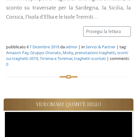
sconto su traversate per la Sardegna, la Sicilia, la
Corsica, l'Isola d’Elba e le Isole Tremiti...
Prosegui la lettura
pubblicato il
7 Dicembre 2018
da
admin
| in
Servizi & Partner
| tag:
Amazon Pay
,
Gruppo Onorato
,
Moby
,
prenotazioni traghetti
,
sconti
sui traghetti 2019
,
Tirrenia e Toremar
,
traghetti scontati
| commenti:
0
VIDEOMARE QUANT'È BELLO