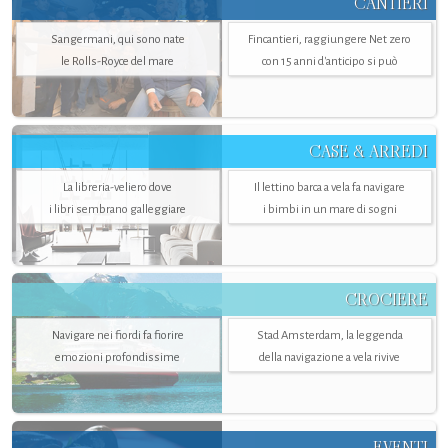
CANTIERI
Sangermani, qui sono nate
Fincantieri, raggiungere Net zero
le Rolls-Royce del mare
con 15 anni d'anticipo si può
CASE & ARREDI
La libreria-veliero dove
Il lettino barca a vela fa navigare
i libri sembrano galleggiare
i bimbi in un mare di sogni
CROCIERE
Navigare nei fiordi fa fiorire
Stad Amsterdam, la leggenda
emozioni profondissime
della navigazione a vela rivive
EVENTI