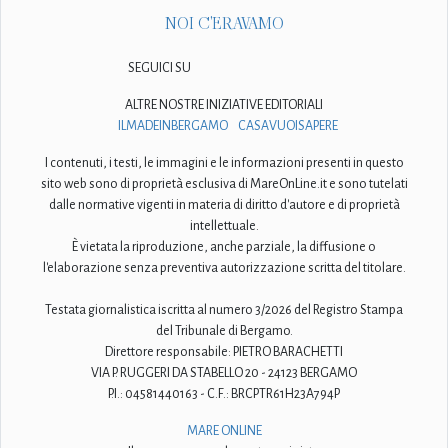
NOI C'ERAVAMO
SEGUICI SU
ALTRE NOSTRE INIZIATIVE EDITORIALI
ILMADEINBERGAMO
CASAVUOISAPERE
I contenuti, i testi, le immagini e le informazioni presenti in questo
sito web sono di proprietà esclusiva di MareOnLine.it e sono tutelati
dalle normative vigenti in materia di diritto d'autore e di proprietà
intellettuale.
È vietata la riproduzione, anche parziale, la diffusione o
l'elaborazione senza preventiva autorizzazione scritta del titolare.
Testata giornalistica iscritta al numero 3/2026 del Registro Stampa
del Tribunale di Bergamo.
Direttore responsabile: PIETRO BARACHETTI
VIA P. RUGGERI DA STABELLO 20 - 24123 BERGAMO
P.I.: 04581440163 - C.F.: BRCPTR61H23A794P
MARE ONLINE