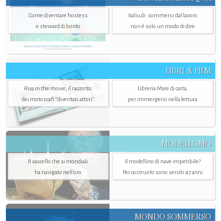
Come diventare hostess
Italsub: sommersi dal lavoro
e steward di bordo
non è solo un modo di dire
LIBRI & FILM
Riva in the movie, il racconto
Libreria Mare di carta,
dei motoscafi “diventati attori”
per immergersi nella lettura
MODELLISMO
Il vascello che ai mondiali
Il modellino di nave irripetibile?
ha navigato nell’oro
Per costruirlo sono serviti 47 anni
MONDO SOMMERSO