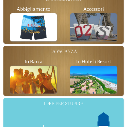
Abbigliamento
Accessori
LA VACANZA
In Barca
In Hotel / Resort
IDEE PER STUPIRE