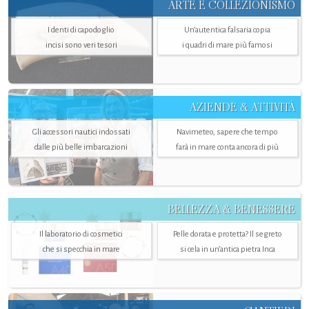
ARTE E COLLEZIONISMO
I denti di capodoglio
Un’autentica falsaria copia
incisi sono veri tesori
i quadri di mare più famosi
AZIENDE & ATTIVITÀ
Gli accessori nautici indossati
Navimeteo, sapere che tempo
dalle più belle imbarcazioni
farà in mare conta ancora di più
BELLEZZA & BENESSERE
Il laboratorio di cosmetici
Pelle dorata e protetta? Il segreto
che si specchia in mare
si cela in un’antica pietra Inca