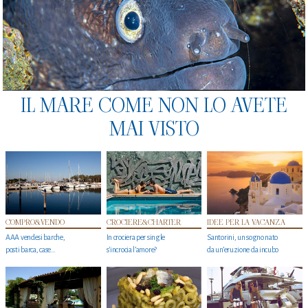
IL MARE COME NON LO AVETE
MAI VISTO
COMPRO&VENDO
CROCIERE&CHARTER
IDEE PER LA VACANZA
AAA vendesi barche,
In crociera per single
Santorini, un sogno nato
posti barca, case…
s'incrocia l’amore?
da un’eruzione da incubo