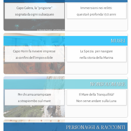
Capo Galera, la "prigione"
Immersioni nei relitti:
sognata da ogni subacqueo
questa è profonda 150 anni
MUSEI
Capo Horn fa rivivere imprese
La Spezia. per navigare
ai confini dell’impossibile
nella storia della Marina
NONSOLOMARE
Per chi ama arrampicare
Il Mare della Tranquillità?
a strapiombo sul mare
Non serve andare sulla Luna
PERSONAGGI & RACCONTI