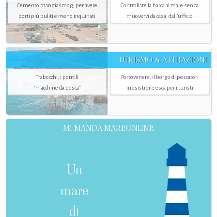
Cemento mangiasmog, per avere
Controllate la barca al mare senza
porti più puliti e meno inquinati
muovervi da casa, dall’ufficio
TURISMO & ATTRAZIONI
Trabocchi, i pontili
Portovenere, il borgo di pescatori
"macchine da pesca"
irresistibile esca per i turisti
MI MANDA MAREONLINE
Un
mare
di