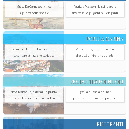
Vasco Da Gama così vince
Patrizia Mosconi, la stilista che
la guerra delle spezie
ama vestire gli yacht più eleganti
PORTI & MARINA
Palermo, il porto che ha saputo
Villasimius, tutto il meglio
diventare attrazione turistica
che può offrire un approdo
PRODOTTI & FORNITORI
Navaltecnosud, datemi un punto
Egaf, la bussola per non
e vi solleverò il mondo nautico
perdersi in un mare di pratiche
RISTORANTI