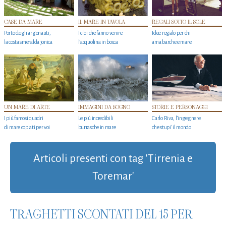
CASE DA MARE
IL MARE IN TAVOLA
REGALI SOTTO IL SOLE
Porto degli argonauti,
I cibi che fanno venire
Idee regalo per chi
la costa smeralda jonica
l’acquolina in bocca
ama barche e mare
UN MARE DI ARTE
IMMAGINI DA SOGNO
STORIE E PERSONAGGI
I più famosi quadri
Le più incredibili
Carlo Riva, l’ingegnere
di mare copiati per voi
burrasche in mare
che stupi' il mondo
Articoli presenti con tag 'Tirrenia e
Toremar'
TRAGHETTI SCONTATI DEL 15 PER