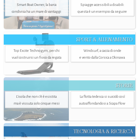
Smart Boat Owner, la barca
Spiagge accessibili a disabili:
condivisa ha un mare di vantaggi
questa è un esempio da seguire
SPORT & ALLENAMENTO
Top Excite Technogym, per chi
Windsurf, a caccia di onde
vuol costruirsi un fisico da regata
e vento dalla Corsica a Okinawa
STORIE
L’isola che non c'è è esistita
La flotta tedesca si suicidò così
ma è vissuta solo cinque mesi
autoaffondandosi a Scapa Flow
TECNOLOGIA & RICERCA