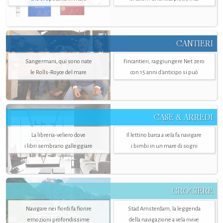
CANTIERI
Sangermani, qui sono nate
Fincantieri, raggiungere Net zero
le Rolls-Royce del mare
con 15 anni d'anticipo si può
CASE & ARREDI
La libreria-veliero dove
Il lettino barca a vela fa navigare
i libri sembrano galleggiare
i bimbi in un mare di sogni
CROCIERE
Navigare nei fiordi fa fiorire
Stad Amsterdam, la leggenda
emozioni profondissime
della navigazione a vela rivive