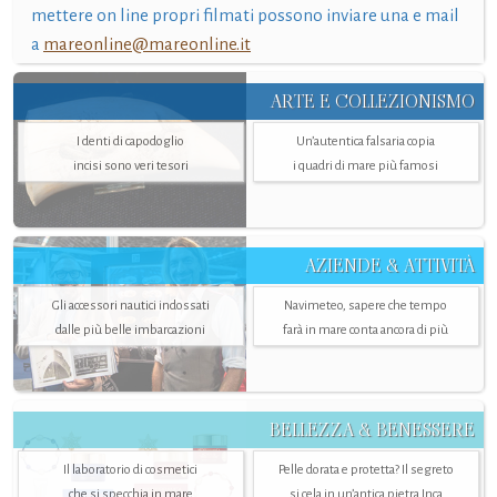
mettere on line propri filmati possono inviare una e mail
a
mareonline@mareonline.it
ARTE E COLLEZIONISMO
I denti di capodoglio
Un’autentica falsaria copia
incisi sono veri tesori
i quadri di mare più famosi
AZIENDE & ATTIVITÀ
Gli accessori nautici indossati
Navimeteo, sapere che tempo
dalle più belle imbarcazioni
farà in mare conta ancora di più
BELLEZZA & BENESSERE
Il laboratorio di cosmetici
Pelle dorata e protetta? Il segreto
che si specchia in mare
si cela in un’antica pietra Inca