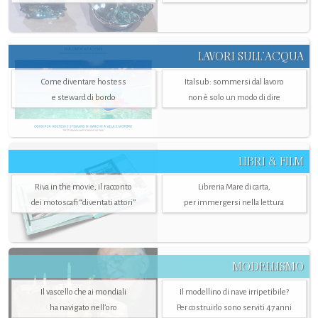
LAVORI SULL’ACQUA
Come diventare hostess
Italsub: sommersi dal lavoro
e steward di bordo
non è solo un modo di dire
LIBRI & FILM
Riva in the movie, il racconto
Libreria Mare di carta,
dei motoscafi “diventati attori”
per immergersi nella lettura
MODELLISMO
Il vascello che ai mondiali
Il modellino di nave irripetibile?
ha navigato nell’oro
Per costruirlo sono serviti 47 anni