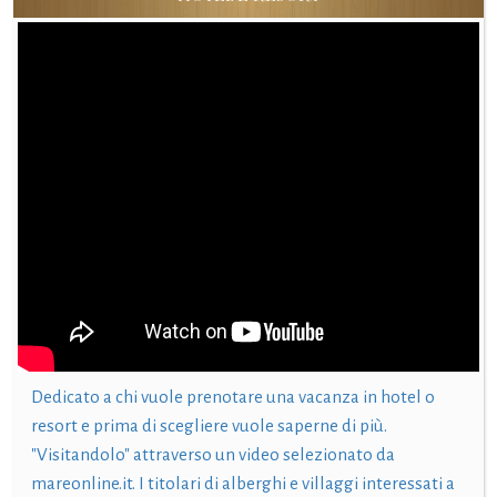
Dedicato a chi vuole prenotare una vacanza in hotel o
resort e prima di scegliere vuole saperne di più.
"Visitandolo" attraverso un video selezionato da
mareonline.it. I titolari di alberghi e villaggi interessati a