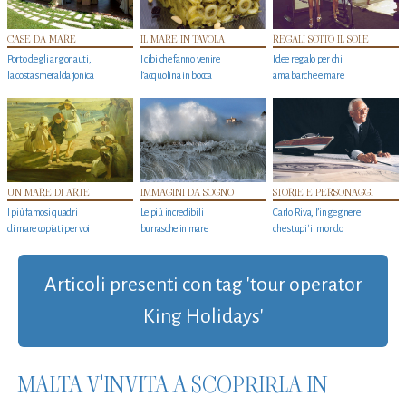
CASE DA MARE
IL MARE IN TAVOLA
REGALI SOTTO IL SOLE
Porto degli argonauti,
I cibi che fanno venire
Idee regalo per chi
la costa smeralda jonica
l’acquolina in bocca
ama barche e mare
UN MARE DI ARTE
IMMAGINI DA SOGNO
STORIE E PERSONAGGI
I più famosi quadri
Le più incredibili
Carlo Riva, l’ingegnere
di mare copiati per voi
burrasche in mare
che stupi' il mondo
Articoli presenti con tag 'tour operator
King Holidays'
MALTA V'INVITA A SCOPRIRLA IN