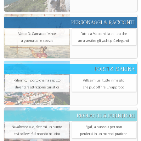
PERSONAGGI & RACCONTI
Vasco Da Gama così vince
Patrizia Mosconi, la stilista che
la guerra delle spezie
ama vestire gli yacht più eleganti
PORTI & MARINA
Palermo, il porto che ha saputo
Villasimius, tutto il meglio
diventare attrazione turistica
che può offrire un approdo
PRODOTTI & FORNITORI
Navaltecnosud, datemi un punto
Egaf, la bussola per non
e vi solleverò il mondo nautico
perdersi in un mare di pratiche