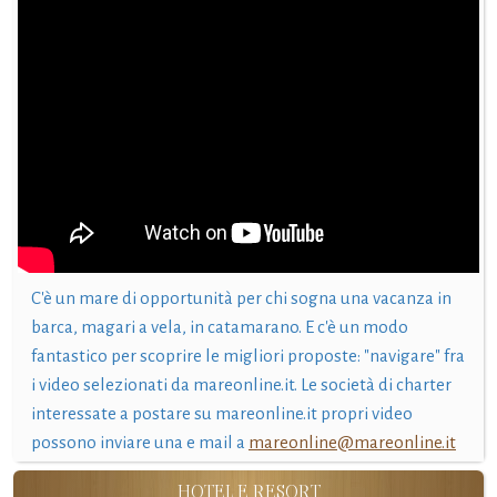
C'è un mare di opportunità per chi sogna una vacanza in
barca, magari a vela, in catamarano. E c'è un modo
fantastico per scoprire le migliori proposte: "navigare" fra
i video selezionati da mareonline.it. Le società di charter
interessate a postare su mareonline.it propri video
possono inviare una e mail a
mareonline@mareonline.it
HOTEL E RESORT