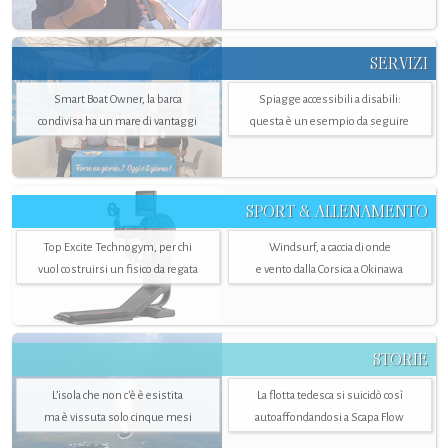
SERVIZI
Smart Boat Owner, la barca
Spiagge accessibili a disabili:
condivisa ha un mare di vantaggi
questa è un esempio da seguire
SPORT & ALLENAMENTO
Top Excite Technogym, per chi
Windsurf, a caccia di onde
vuol costruirsi un fisico da regata
e vento dalla Corsica a Okinawa
STORIE
L’isola che non c'è è esistita
La flotta tedesca si suicidò così
ma è vissuta solo cinque mesi
autoaffondandosi a Scapa Flow