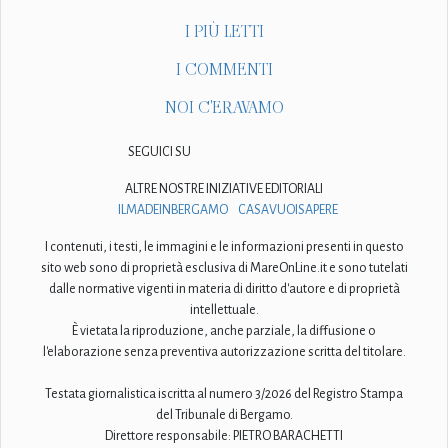
I PIÙ LETTI
I COMMENTI
NOI C'ERAVAMO
SEGUICI SU
ALTRE NOSTRE INIZIATIVE EDITORIALI
ILMADEINBERGAMO
CASAVUOISAPERE
I contenuti, i testi, le immagini e le informazioni presenti in questo
sito web sono di proprietà esclusiva di MareOnLine.it e sono tutelati
dalle normative vigenti in materia di diritto d'autore e di proprietà
intellettuale.
È vietata la riproduzione, anche parziale, la diffusione o
l'elaborazione senza preventiva autorizzazione scritta del titolare.
Testata giornalistica iscritta al numero 3/2026 del Registro Stampa
del Tribunale di Bergamo.
Direttore responsabile: PIETRO BARACHETTI