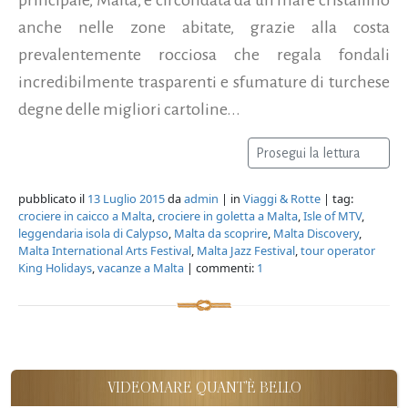
anche nelle zone abitate, grazie alla costa
prevalentemente rocciosa che regala fondali
incredibilmente trasparenti e sfumature di turchese
degne delle migliori cartoline...
Prosegui la lettura
pubblicato il
13 Luglio 2015
da
admin
| in
Viaggi & Rotte
| tag:
crociere in caicco a Malta
,
crociere in goletta a Malta
,
Isle of MTV
,
leggendaria isola di Calypso
,
Malta da scoprire
,
Malta Discovery
,
Malta International Arts Festival
,
Malta Jazz Festival
,
tour operator
King Holidays
,
vacanze a Malta
| commenti:
1
VIDEOMARE QUANT'È BELLO