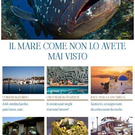
IL MARE COME NON LO AVETE
MAI VISTO
COMPRO&VENDO
CROCIERE&CHARTER
IDEE PER LA VACANZA
AAA vendesi barche,
In crociera per single
Santorini, un sogno nato
posti barca, case…
s'incrocia l’amore?
da un’eruzione da incubo