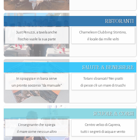
RISTORANTI
Just Peruzzi, a tavola anche
Chameleon Clubbing Stintino,
l’occhio vuole la sua parte
il locale dai mille volti
SALUTE & BENESSERE
In spiaggia e in barca serve
Totani sbiancati? Nei piatti
un pronto soccorso "da manuale"
di pesce c'è un mare di trucchi
SCUOLE & CORSI
L'insegnante che spiega
Centro velico di Caprera,
il mare come nessun altro
tutti i segreti di acqua e vento