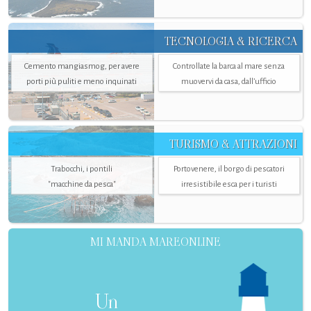
TECNOLOGIA & RICERCA
Cemento mangiasmog, per avere
Controllate la barca al mare senza
porti più puliti e meno inquinati
muovervi da casa, dall’ufficio
TURISMO & ATTRAZIONI
Trabocchi, i pontili
Portovenere, il borgo di pescatori
"macchine da pesca"
irresistibile esca per i turisti
MI MANDA MAREONLINE
Un