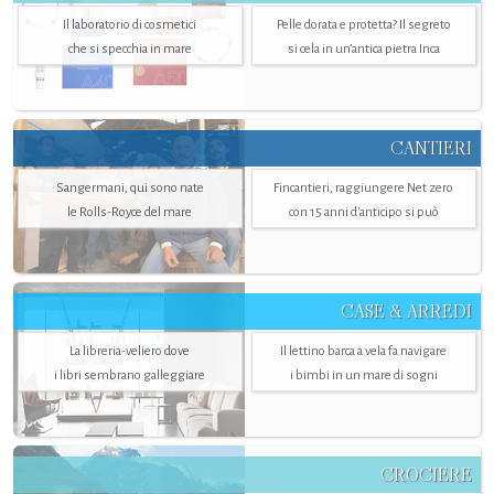
Il laboratorio di cosmetici
Pelle dorata e protetta? Il segreto
che si specchia in mare
si cela in un’antica pietra Inca
CANTIERI
Sangermani, qui sono nate
Fincantieri, raggiungere Net zero
le Rolls-Royce del mare
con 15 anni d'anticipo si può
CASE & ARREDI
La libreria-veliero dove
Il lettino barca a vela fa navigare
i libri sembrano galleggiare
i bimbi in un mare di sogni
CROCIERE