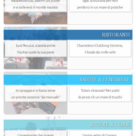
Navaltecnosud, datemi un punto
Egaf, la bussola per non
e vi solleverò il mondo nautico
perdersi in un mare di pratiche
RISTORANTI
Just Peruzzi, a tavola anche
Chameleon Clubbing Stintino,
l’occhio vuole la sua parte
il locale dai mille volti
SALUTE & BENESSERE
In spiaggia e in barca serve
Totani sbiancati? Nei piatti
un pronto soccorso "da manuale"
di pesce c'è un mare di trucchi
SCUOLE & CORSI
L'insegnante che spiega
Centro velico di Caprera,