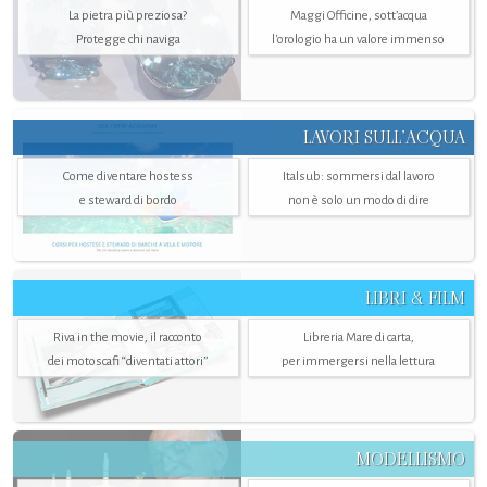
La pietra più preziosa?
Maggi Officine, sott’acqua
Protegge chi naviga
l'orologio ha un valore immenso
LAVORI SULL’ACQUA
Come diventare hostess
Italsub: sommersi dal lavoro
e steward di bordo
non è solo un modo di dire
LIBRI & FILM
Riva in the movie, il racconto
Libreria Mare di carta,
dei motoscafi “diventati attori”
per immergersi nella lettura
MODELLISMO