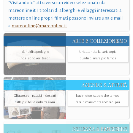
"Visitandolo" attraverso un video selezionato da
mareonline.it. I titolari di alberghi e villaggi interessati a
mettere on line propri filmati possono inviare una e mail
a
mareonline@mareonline.it
ARTE E COLLEZIONISMO
I denti di capodoglio
Un’autentica falsaria copia
incisi sono veri tesori
i quadri di mare più famosi
AZIENDE & ATTIVITÀ
Gli accessori nautici indossati
Navimeteo, sapere che tempo
dalle più belle imbarcazioni
farà in mare conta ancora di più
BELLEZZA & BENESSERE