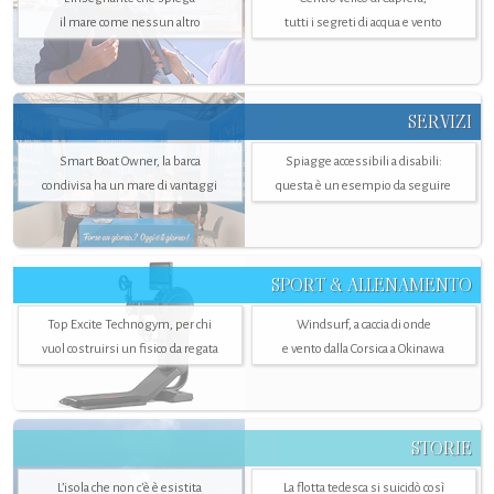
il mare come nessun altro
tutti i segreti di acqua e vento
SERVIZI
Smart Boat Owner, la barca
Spiagge accessibili a disabili:
condivisa ha un mare di vantaggi
questa è un esempio da seguire
SPORT & ALLENAMENTO
Top Excite Technogym, per chi
Windsurf, a caccia di onde
vuol costruirsi un fisico da regata
e vento dalla Corsica a Okinawa
STORIE
L’isola che non c'è è esistita
La flotta tedesca si suicidò così