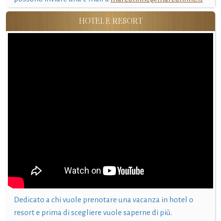
HOTEL E RESORT
Dedicato a chi vuole prenotare una vacanza in hotel o
resort e prima di scegliere vuole saperne di più.