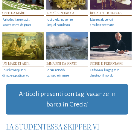
CASE DA MARE
IL MARE IN TAVOLA
REGALI SOTTO IL SOLE
Porto degli argonauti,
I cibi che fanno venire
Idee regalo per chi
la costa smeralda jonica
l’acquolina in bocca
ama barche e mare
UN MARE DI ARTE
IMMAGINI DA SOGNO
STORIE E PERSONAGGI
I più famosi quadri
Le più incredibili
Carlo Riva, l’ingegnere
di mare copiati per voi
burrasche in mare
che stupi' il mondo
Articoli presenti con tag 'vacanze in
barca in Grecia'
LA STUDENTESSA SKIPPER VI