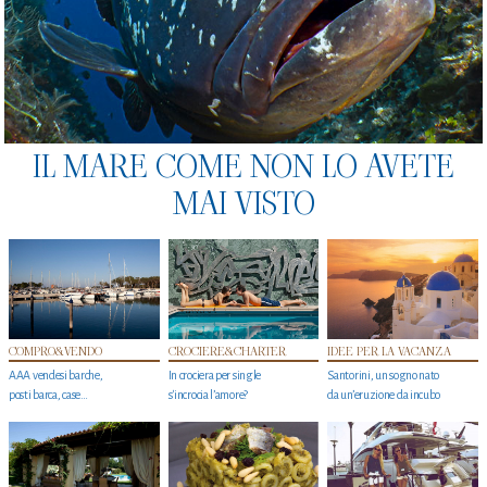
IL MARE COME NON LO AVETE
MAI VISTO
COMPRO&VENDO
CROCIERE&CHARTER
IDEE PER LA VACANZA
AAA vendesi barche,
In crociera per single
Santorini, un sogno nato
posti barca, case…
s'incrocia l’amore?
da un’eruzione da incubo