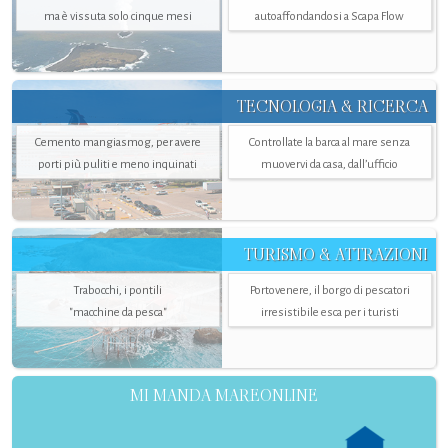
ma è vissuta solo cinque mesi
autoaffondandosi a Scapa Flow
TECNOLOGIA & RICERCA
Cemento mangiasmog, per avere
Controllate la barca al mare senza
porti più puliti e meno inquinati
muovervi da casa, dall’ufficio
TURISMO & ATTRAZIONI
Trabocchi, i pontili
Portovenere, il borgo di pescatori
"macchine da pesca"
irresistibile esca per i turisti
MI MANDA MAREONLINE