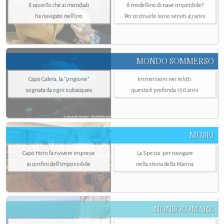
Il vascello che ai mondiali
Il modellino di nave irripetibile?
ha navigato nell’oro
Per costruirlo sono serviti 47 anni
MONDO SOMMERSO
Capo Galera, la "prigione"
Immersioni nei relitti:
sognata da ogni subacqueo
questa è profonda 150 anni
MUSEI
Capo Horn fa rivivere imprese
La Spezia. per navigare
ai confini dell’impossibile
nella storia della Marina
NONSOLOMARE