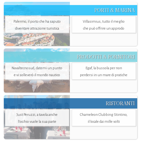
PORTI & MARINA
Palermo, il porto che ha saputo
Villasimius, tutto il meglio
diventare attrazione turistica
che può offrire un approdo
PRODOTTI & FORNITORI
Navaltecnosud, datemi un punto
Egaf, la bussola per non
e vi solleverò il mondo nautico
perdersi in un mare di pratiche
RISTORANTI
Just Peruzzi, a tavola anche
Chameleon Clubbing Stintino,
l’occhio vuole la sua parte
il locale dai mille volti