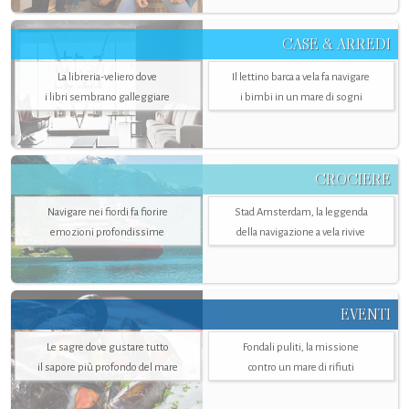
CASE & ARREDI
La libreria-veliero dove
Il lettino barca a vela fa navigare
i libri sembrano galleggiare
i bimbi in un mare di sogni
CROCIERE
Navigare nei fiordi fa fiorire
Stad Amsterdam, la leggenda
emozioni profondissime
della navigazione a vela rivive
EVENTI
Le sagre dove gustare tutto
Fondali puliti, la missione
il sapore più profondo del mare
contro un mare di rifiuti