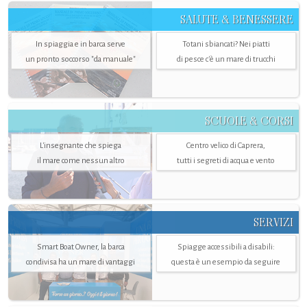
SALUTE & BENESSERE
In spiaggia e in barca serve
Totani sbiancati? Nei piatti
un pronto soccorso "da manuale"
di pesce c'è un mare di trucchi
SCUOLE & CORSI
L'insegnante che spiega
Centro velico di Caprera,
il mare come nessun altro
tutti i segreti di acqua e vento
SERVIZI
Smart Boat Owner, la barca
Spiagge accessibili a disabili:
condivisa ha un mare di vantaggi
questa è un esempio da seguire