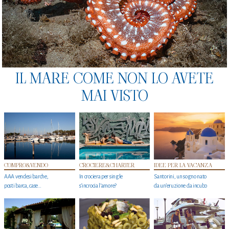
IL MARE COME NON LO AVETE
MAI VISTO
COMPRO&VENDO
CROCIERE&CHARTER
IDEE PER LA VACANZA
AAA vendesi barche,
In crociera per single
Santorini, un sogno nato
posti barca, case…
s'incrocia l’amore?
da un’eruzione da incubo