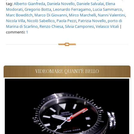
tag:
Alberto Gianfreda
,
Daniela Novello
,
Daniele Salvalai
,
Elena
Modorati
,
Gregorio Botta
,
Leonardo Ferragamo
,
Lucia Sammarco
,
Marc Bowditch
,
Marco Di Giovanni
,
Mirco Marchelli
,
Nanni Valentini
,
Nicola Villa
,
Nicolò Sabellico
,
Paola Pezzi
,
Patrizia Novello
,
porto di
Marina di Scarlino
,
Renzo Chiesa
,
Silvia Camporesi
,
Velasco Vitali
|
commenti:
1
VIDEOMARE QUANT'È BELLO