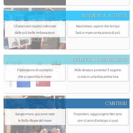
AZIENDE & ATTIVITÀ
Gli accessori nautici indossati
Navimeteo, sapere che tempo
dalle più belle imbarcazioni
farà in mare conta ancora di più
BELLEZZA & BENESSERE
Il laboratorio di cosmetici
Pelle dorata e protetta? Il segreto
che si specchia in mare
si cela in un’antica pietra Inca
CANTIERI
Sangermani, qui sono nate
Fincantieri, raggiungere Net zero
le Rolls-Royce del mare
con 15 anni d'anticipo si può