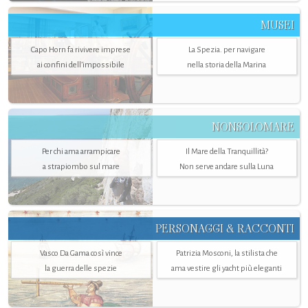
MUSEI
Capo Horn fa rivivere imprese
La Spezia. per navigare
ai confini dell’impossibile
nella storia della Marina
NONSOLOMARE
Per chi ama arrampicare
Il Mare della Tranquillità?
a strapiombo sul mare
Non serve andare sulla Luna
PERSONAGGI & RACCONTI
Vasco Da Gama così vince
Patrizia Mosconi, la stilista che
la guerra delle spezie
ama vestire gli yacht più eleganti