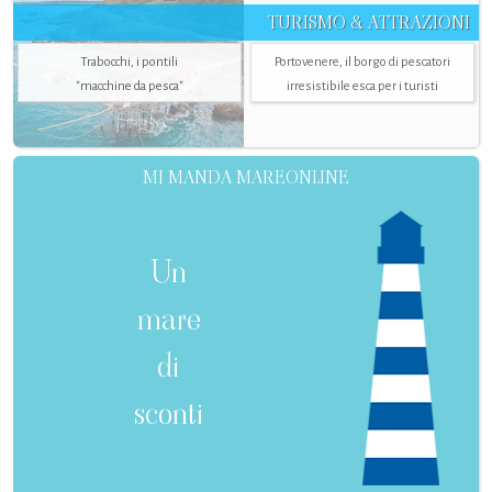
TURISMO & ATTRAZIONI
Trabocchi, i pontili
Portovenere, il borgo di pescatori
"macchine da pesca"
irresistibile esca per i turisti
MI MANDA MAREONLINE
Un
mare
di
sconti