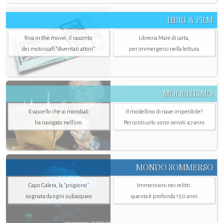
LIBRI & FILM
Riva in the movie, il racconto
Libreria Mare di carta,
dei motoscafi “diventati attori”
per immergersi nella lettura
MODELLISMO
Il vascello che ai mondiali
Il modellino di nave irripetibile?
ha navigato nell’oro
Per costruirlo sono serviti 47 anni
MONDO SOMMERSO
Capo Galera, la "prigione"
Immersioni nei relitti:
sognata da ogni subacqueo
questa è profonda 150 anni