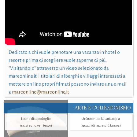
Dedicato a chi vuole prenotare una vacanza in hotel o
resort e prima di scegliere vuole saperne di più.
"Visitandolo" attraverso un video selezionato da
mareonline.it. I titolari di alberghi e villaggi interessati a
mettere on line propri filmati possono inviare una e mail
a
mareonline@mareonline.it
ARTE E COLLEZIONISMO
I denti di capodoglio
Un’autentica falsaria copia
incisi sono veri tesori
i quadri di mare più famosi