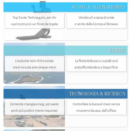
SPORT & ALLENAMENTO
Top Excite Technogym, per chi
Windsurf, a caccia di onde
vuol costruirsi un fisico da regata
e vento dalla Corsica a Okinawa
STORIE
L’isola che non c'è è esistita
La flotta tedesca si suicidò così
ma è vissuta solo cinque mesi
autoaffondandosi a Scapa Flow
TECNOLOGIA & RICERCA
Cemento mangiasmog, per avere
Controllate la barca al mare senza
porti più puliti e meno inquinati
muovervi da casa, dall’ufficio