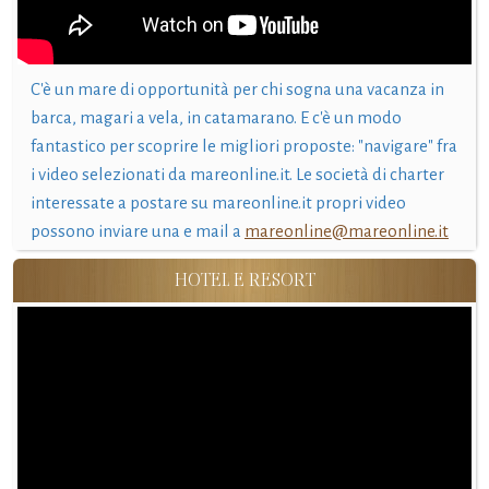
C'è un mare di opportunità per chi sogna una vacanza in
barca, magari a vela, in catamarano. E c'è un modo
fantastico per scoprire le migliori proposte: "navigare" fra
i video selezionati da mareonline.it. Le società di charter
interessate a postare su mareonline.it propri video
possono inviare una e mail a
mareonline@mareonline.it
HOTEL E RESORT