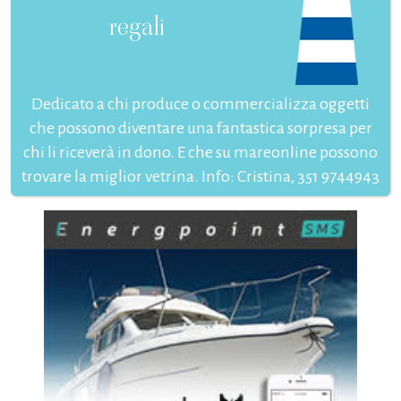
regali
Dedicato a chi produce o commercializza oggetti
che possono diventare una fantastica sorpresa per
chi li riceverà in dono. E che su mareonline possono
trovare la miglior vetrina. Info: Cristina, 351 9744943