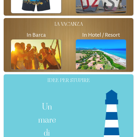
LA VACANZA
In Barca
In Hotel / Resort
IDEE PER STUPIRE
Un
mare
di