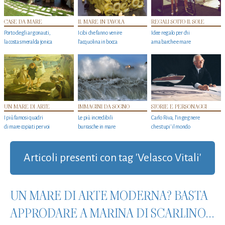
CASE DA MARE
IL MARE IN TAVOLA
REGALI SOTTO IL SOLE
Porto degli argonauti,
I cibi che fanno venire
Idee regalo per chi
la costa smeralda jonica
l’acquolina in bocca
ama barche e mare
UN MARE DI ARTE
IMMAGINI DA SOGNO
STORIE E PERSONAGGI
I più famosi quadri
Le più incredibili
Carlo Riva, l’ingegnere
di mare copiati per voi
burrasche in mare
che stupi' il mondo
Articoli presenti con tag 'Velasco Vitali'
UN MARE DI ARTE MODERNA? BASTA
APPRODARE A MARINA DI SCARLINO...