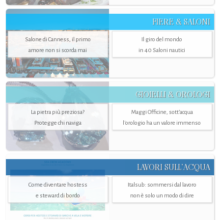
FIERE & SALONI
Salone di Canness, il primo
Il giro del mondo
amore non si scorda mai
in 40 Saloni nautici
GIOIELLI & OROLOGI
La pietra più preziosa?
Maggi Officine, sott’acqua
Protegge chi naviga
l'orologio ha un valore immenso
LAVORI SULL’ACQUA
Come diventare hostess
Italsub: sommersi dal lavoro
e steward di bordo
non è solo un modo di dire