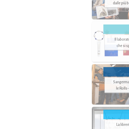
dalle più 
Il labora
che si 
Sangerman
le Rolls
La libre