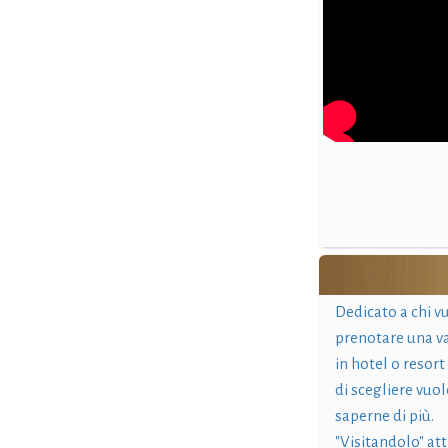
Dedicato a chi v
prenotare una v
in hotel o resort
di scegliere vuol
saperne di più.
"Visitandolo" at