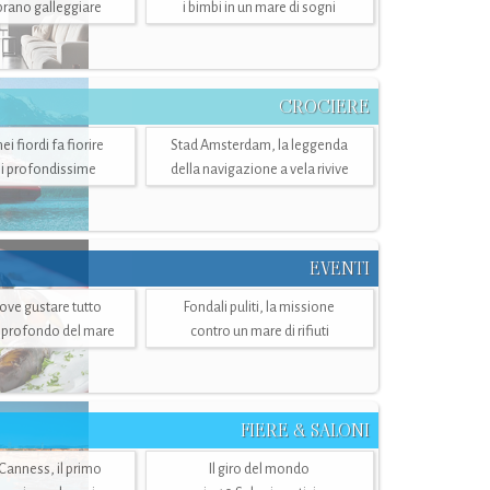
mbrano galleggiare
i bimbi in un mare di sogni
CROCIERE
i fiordi fa fiorire
Stad Amsterdam, la leggenda
i profondissime
della navigazione a vela rivive
EVENTI
dove gustare tutto
Fondali puliti, la missione
ù profondo del mare
contro un mare di rifiuti
FIERE & SALONI
 Canness, il primo
Il giro del mondo