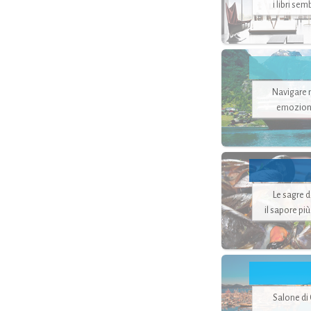
i libri se
Navigare ne
emozion
Le sagre 
il sapore pi
Salone di