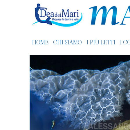
HOME
CHI SIAMO
I PIÙ LETTI
I C