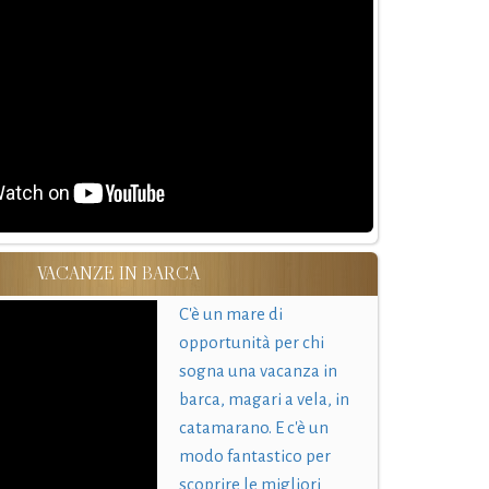
VACANZE IN BARCA
C'è un mare di
opportunità per chi
sogna una vacanza in
barca, magari a vela, in
catamarano. E c'è un
modo fantastico per
scoprire le migliori