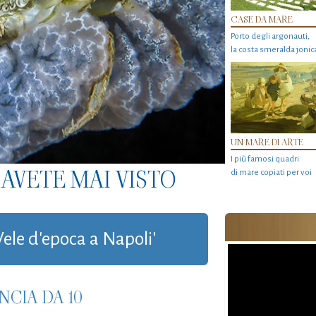
CASE DA MARE
Porto degli argonauti,
la costa smeralda jonic
UN MARE DI ARTE
I più famosi quadri
AVETE MAI VISTO
di mare copiati per voi
Vele d'epoca a Napoli'
NCIA DA 10