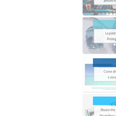
amore no
La piet
Proteg
Come di
e ste
Riva in the
dei motoscaf