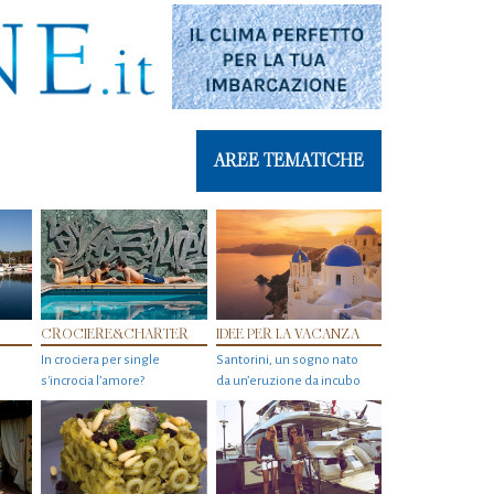
AREE TEMATICHE
CROCIERE&CHARTER
IDEE PER LA VACANZA
In crociera per single
Santorini, un sogno nato
s'incrocia l’amore?
da un’eruzione da incubo