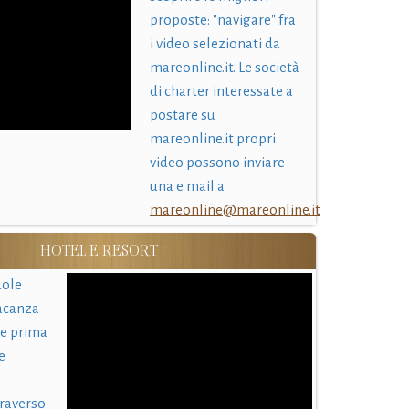
proposte: "navigare" fra
i video selezionati da
mareonline.it. Le società
di charter interessate a
postare su
mareonline.it propri
video possono inviare
una e mail a
mareonline@mareonline.it
HOTEL E RESORT
uole
acanza
 e prima
e
traverso