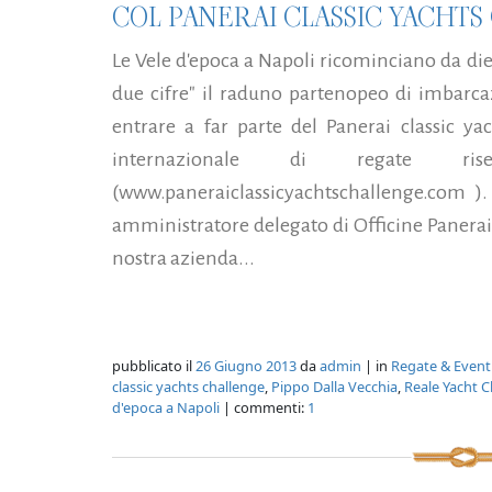
COL PANERAI CLASSIC YACHT
Le Vele d'epoca a Napoli ricominciano da die
due cifre" il raduno partenopeo di imbarcaz
entrare a far parte del Panerai classic yac
internazionale di regate ris
(www.paneraiclassicyachtschallenge.com 
amministratore delegato di Officine Panerai 
nostra azienda...
pubblicato il
26 Giugno 2013
da
admin
| in
Regate & Event
classic yachts challenge
,
Pippo Dalla Vecchia
,
Reale Yacht C
d'epoca a Napoli
| commenti:
1