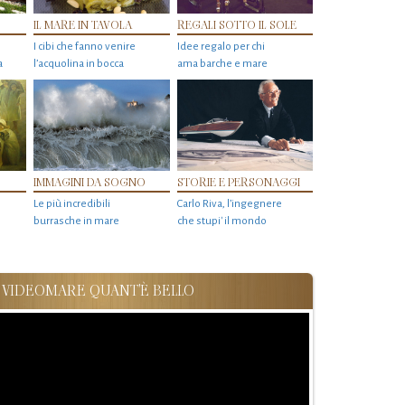
IL MARE IN TAVOLA
REGALI SOTTO IL SOLE
I cibi che fanno venire
Idee regalo per chi
a
l’acquolina in bocca
ama barche e mare
IMMAGINI DA SOGNO
STORIE E PERSONAGGI
Le più incredibili
Carlo Riva, l’ingegnere
burrasche in mare
che stupi' il mondo
VIDEOMARE QUANT'È BELLO