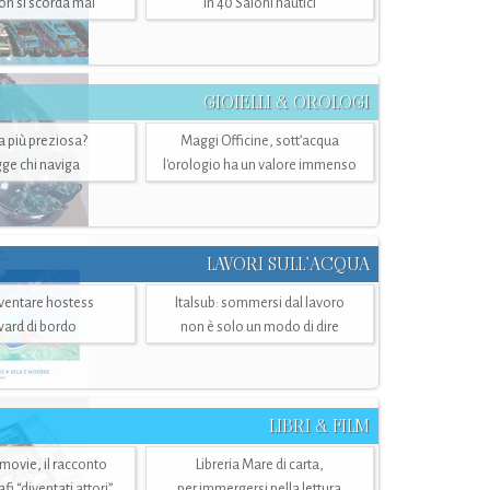
n si scorda mai
in 40 Saloni nautici
GIOIELLI & OROLOGI
ra più preziosa?
Maggi Officine, sott’acqua
ge chi naviga
l'orologio ha un valore immenso
LAVORI SULL’ACQUA
ventare hostess
Italsub: sommersi dal lavoro
ward di bordo
non è solo un modo di dire
LIBRI & FILM
 movie, il racconto
Libreria Mare di carta,
i “diventati attori”
per immergersi nella lettura