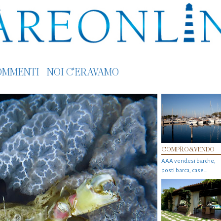
OMMENTI
NOI C'ERAVAMO
COMPRO&VENDO
AAA vendesi barche,
posti barca, case…