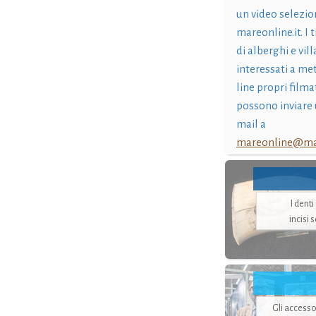
un video selezio
mareonline.it. I t
di alberghi e vil
interessati a me
line propri filma
possono inviare 
mail a
mareonline@mar
I dent
incisi 
Gli accesso