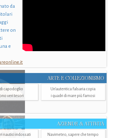
nato da
itolari
laggi
ttere on
ti
una e
eonline.it
ARTE E COLLEZIONISMO
i di capodoglio
Un’autentica falsaria copia
sono veri tesori
i quadri di mare più famosi
AZIENDE & ATTIVITÀ
ri nautici indossati
Navimeteo, sapere che tempo