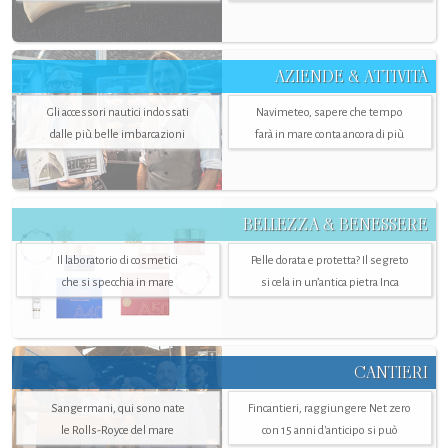
AZIENDE & ATTIVITÀ
Gli accessori nautici indossati
Navimeteo, sapere che tempo
dalle più belle imbarcazioni
farà in mare conta ancora di più
BELLEZZA & BENESSERE
Il laboratorio di cosmetici
Pelle dorata e protetta? Il segreto
che si specchia in mare
si cela in un’antica pietra Inca
CANTIERI
Sangermani, qui sono nate
Fincantieri, raggiungere Net zero
le Rolls-Royce del mare
con 15 anni d'anticipo si può