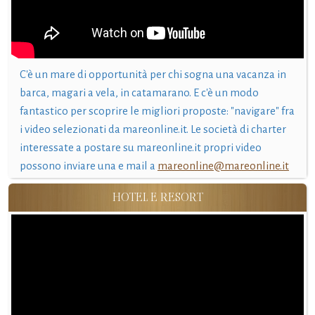
C'è un mare di opportunità per chi sogna una vacanza in
barca, magari a vela, in catamarano. E c'è un modo
fantastico per scoprire le migliori proposte: "navigare" fra
i video selezionati da mareonline.it. Le società di charter
interessate a postare su mareonline.it propri video
possono inviare una e mail a
mareonline@mareonline.it
HOTEL E RESORT