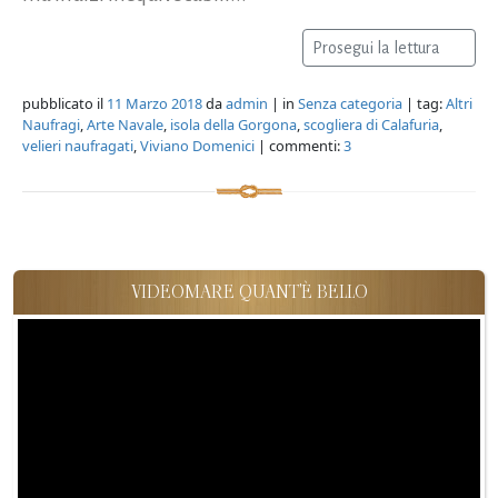
Prosegui la lettura
pubblicato il
11 Marzo 2018
da
admin
| in
Senza categoria
| tag:
Altri
Naufragi
,
Arte Navale
,
isola della Gorgona
,
scogliera di Calafuria
,
velieri naufragati
,
Viviano Domenici
| commenti:
3
VIDEOMARE QUANT'È BELLO