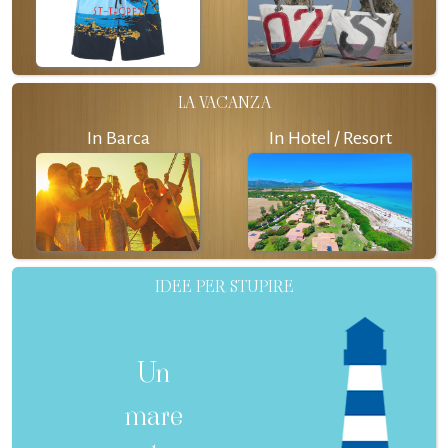
LA VACANZA
In Barca
In Hotel / Resort
IDEE PER STUPIRE
Un
mare