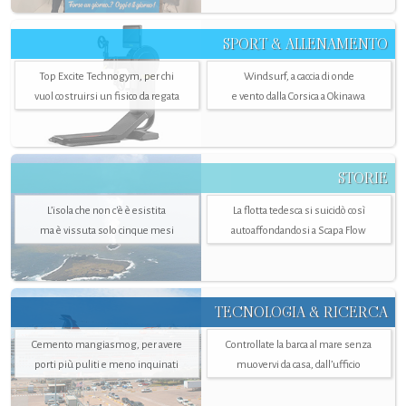
SPORT & ALLENAMENTO
Top Excite Technogym, per chi
Windsurf, a caccia di onde
vuol costruirsi un fisico da regata
e vento dalla Corsica a Okinawa
STORIE
L’isola che non c'è è esistita
La flotta tedesca si suicidò così
ma è vissuta solo cinque mesi
autoaffondandosi a Scapa Flow
TECNOLOGIA & RICERCA
Cemento mangiasmog, per avere
Controllate la barca al mare senza
porti più puliti e meno inquinati
muovervi da casa, dall’ufficio