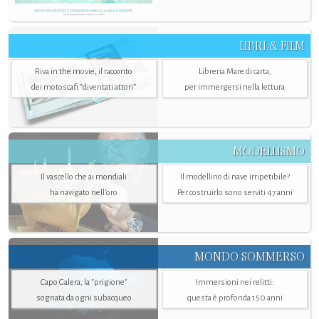
LIBRI & FILM
Riva in the movie, il racconto
Libreria Mare di carta,
dei motoscafi “diventati attori”
per immergersi nella lettura
MODELLISMO
Il vascello che ai mondiali
Il modellino di nave irripetibile?
ha navigato nell’oro
Per costruirlo sono serviti 47 anni
MONDO SOMMERSO
Capo Galera, la "prigione"
Immersioni nei relitti:
sognata da ogni subacqueo
questa è profonda 150 anni