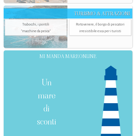
TURISMO & ATTRAZIONI
Trabocchi, i pontili
Portovenere, il borgo di pescatori
"macchine da pesca"
irresistibile esca per i turisti
MI MANDA MAREONLINE
Un
mare
di
sconti