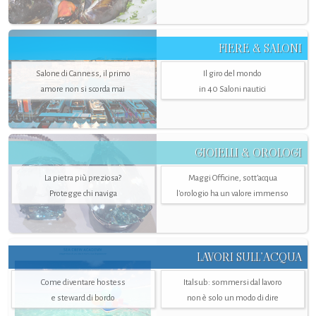
FIERE & SALONI
Salone di Canness, il primo
Il giro del mondo
amore non si scorda mai
in 40 Saloni nautici
GIOIELLI & OROLOGI
La pietra più preziosa?
Maggi Officine, sott’acqua
Protegge chi naviga
l'orologio ha un valore immenso
LAVORI SULL’ACQUA
Come diventare hostess
Italsub: sommersi dal lavoro
e steward di bordo
non è solo un modo di dire