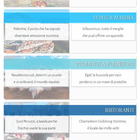
PORTI & MARINA
Palermo, il porto che ha saputo
Villasimius, tutto il meglio
diventare attrazione turistica
che può offrire un approdo
PRODOTTI & FORNITORI
Navaltecnosud, datemi un punto
Egaf, la bussola per non
e vi solleverò il mondo nautico
perdersi in un mare di pratiche
RISTORANTI
Just Peruzzi, a tavola anche
Chameleon Clubbing Stintino,
l’occhio vuole la sua parte
il locale dai mille volti