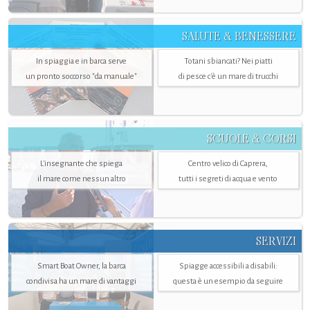
SALUTE & BENESSERE
In spiaggia e in barca serve
Totani sbiancati? Nei piatti
un pronto soccorso "da manuale"
di pesce c'è un mare di trucchi
SCUOLE & CORSI
L'insegnante che spiega
Centro velico di Caprera,
il mare come nessun altro
tutti i segreti di acqua e vento
SERVIZI
Smart Boat Owner, la barca
Spiagge accessibili a disabili:
condivisa ha un mare di vantaggi
questa è un esempio da seguire