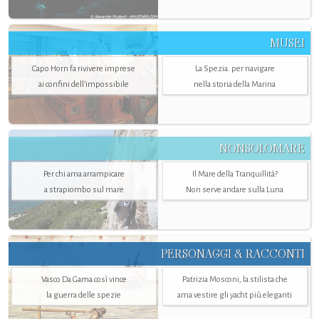
MUSEI
Capo Horn fa rivivere imprese
La Spezia. per navigare
ai confini dell’impossibile
nella storia della Marina
NONSOLOMARE
Per chi ama arrampicare
Il Mare della Tranquillità?
a strapiombo sul mare
Non serve andare sulla Luna
PERSONAGGI & RACCONTI
Vasco Da Gama così vince
Patrizia Mosconi, la stilista che
la guerra delle spezie
ama vestire gli yacht più eleganti