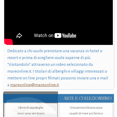
Dedicato a chi vuole prenotare una vacanza in hotel o
resort e prima di scegliere vuole saperne di più.
"Visitandolo" attraverso un video selezionato da
mareonline.it. I titolari di alberghi e villaggi interessati a
mettere on line propri filmati possono inviare una e mail
a
mareonline@mareonline.it
ARTE E COLLEZIONISMO
I denti di capodoglio
Un’autentica falsaria copia
incisi sono veri tesori
i quadri di mare più famosi