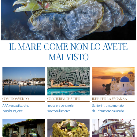
IL MARE COME NON LO AVETE
MAI VISTO
COMPRO&VENDO
CROCIERE&CHARTER
IDEE PER LA VACANZA
AAA vendesi barche,
In crociera per single
Santorini, un sogno nato
posti barca, case…
s'incrocia l’amore?
da un’eruzione da incubo