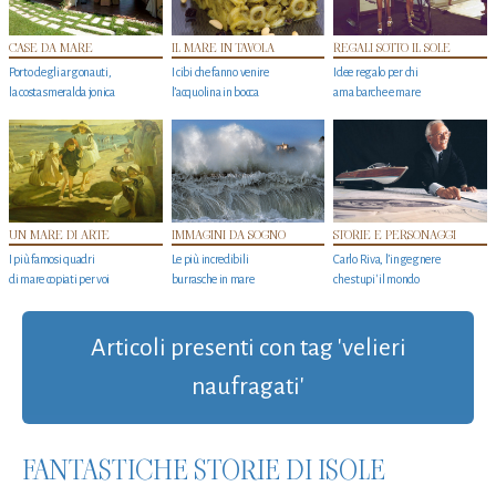
CASE DA MARE
IL MARE IN TAVOLA
REGALI SOTTO IL SOLE
Porto degli argonauti,
I cibi che fanno venire
Idee regalo per chi
la costa smeralda jonica
l’acquolina in bocca
ama barche e mare
UN MARE DI ARTE
IMMAGINI DA SOGNO
STORIE E PERSONAGGI
I più famosi quadri
Le più incredibili
Carlo Riva, l’ingegnere
di mare copiati per voi
burrasche in mare
che stupi' il mondo
Articoli presenti con tag 'velieri
naufragati'
FANTASTICHE STORIE DI ISOLE