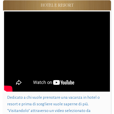
HOTEL E RESORT
Dedicato a chi vuole prenotare una vacanza in hotel o
resort e prima di scegliere vuole saperne di più.
"Visitandolo" attraverso un video selezionato da