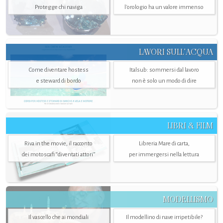
Protegge chi naviga
l'orologio ha un valore immenso
LAVORI SULL’ACQUA
Come diventare hostess
Italsub: sommersi dal lavoro
e steward di bordo
non è solo un modo di dire
LIBRI & FILM
Riva in the movie, il racconto
Libreria Mare di carta,
dei motoscafi “diventati attori”
per immergersi nella lettura
MODELLISMO
Il vascello che ai mondiali
Il modellino di nave irripetibile?