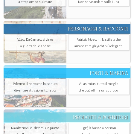
a strapiombo sul mare
Non serve andare sulla Luna
PERSONAGGI & RACCONTI
Vasco Da Gama così vince
Patrizia Mosconi, la stilista che
la guerra delle spezie
ama vestire gli yacht più eleganti
PORTI & MARINA
Palermo, il porto che ha saputo
Villasimius, tutto il meglio
diventare attrazione turistica
che può offrire un approdo
PRODOTTI & FORNITORI
Navaltecnosud, datemi un punto
Egaf, la bussola per non