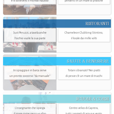
e vi solleverò il mondo nautico
perdersi in un mare di pratiche
RISTORANTI
Just Peruzzi, a tavola anche
Chameleon Clubbing Stintino,
l’occhio vuole la sua parte
il locale dai mille volti
SALUTE & BENESSERE
In spiaggia e in barca serve
Totani sbiancati? Nei piatti
un pronto soccorso "da manuale"
di pesce c'è un mare di trucchi
SCUOLE & CORSI
L'insegnante che spiega
Centro velico di Caprera,
il mare come nessun altro
tutti i segreti di acqua e vento