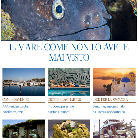
IL MARE COME NON LO AVETE
MAI VISTO
COMPRO&VENDO
CROCIERE&CHARTER
IDEE PER LA VACANZA
AAA vendesi barche,
In crociera per single
Santorini, un sogno nato
posti barca, case…
s'incrocia l’amore?
da un’eruzione da incubo