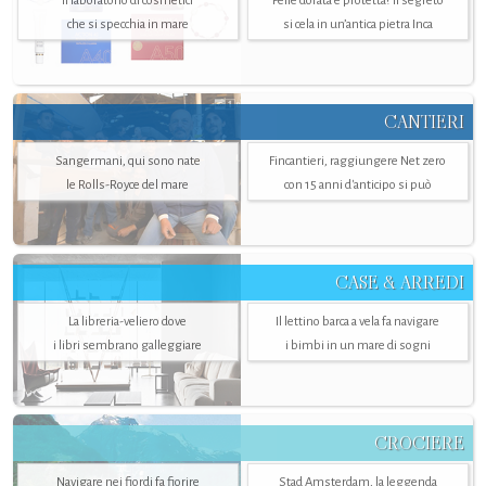
Il laboratorio di cosmetici
Pelle dorata e protetta? Il segreto
che si specchia in mare
si cela in un’antica pietra Inca
CANTIERI
Sangermani, qui sono nate
Fincantieri, raggiungere Net zero
le Rolls-Royce del mare
con 15 anni d'anticipo si può
CASE & ARREDI
La libreria-veliero dove
Il lettino barca a vela fa navigare
i libri sembrano galleggiare
i bimbi in un mare di sogni
CROCIERE
Navigare nei fiordi fa fiorire
Stad Amsterdam, la leggenda