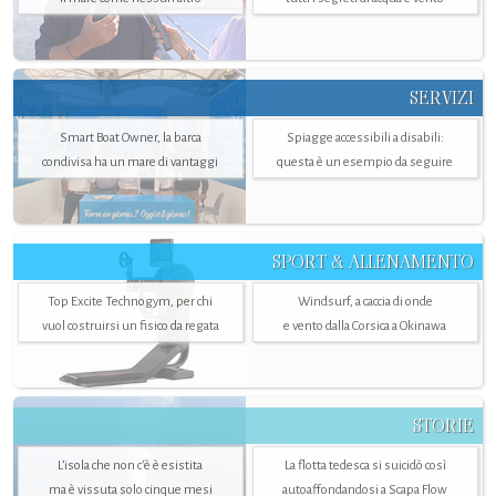
SERVIZI
Smart Boat Owner, la barca
Spiagge accessibili a disabili:
condivisa ha un mare di vantaggi
questa è un esempio da seguire
SPORT & ALLENAMENTO
Top Excite Technogym, per chi
Windsurf, a caccia di onde
vuol costruirsi un fisico da regata
e vento dalla Corsica a Okinawa
STORIE
L’isola che non c'è è esistita
La flotta tedesca si suicidò così
ma è vissuta solo cinque mesi
autoaffondandosi a Scapa Flow