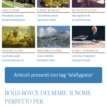
CASE DA MARE
IL MARE IN TAVOLA
REGALI SOTTO IL SOLE
Porto degli argonauti,
I cibi che fanno venire
Idee regalo per chi
la costa smeralda jonica
l’acquolina in bocca
ama barche e mare
UN MARE DI ARTE
IMMAGINI DA SOGNO
STORIE E PERSONAGGI
I più famosi quadri
Le più incredibili
Carlo Riva, l’ingegnere
di mare copiati per voi
burrasche in mare
che stupi' il mondo
Articoli presenti con tag 'Wallygator'
ROLLS ROYCE DEL MARE, IL NOME
PERFETTO PER