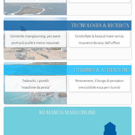
TECNOLOGIA & RICERCA
Cemento mangiasmog, per avere
Controllate la barca al mare senza
porti più puliti e meno inquinati
muovervi da casa, dall’ufficio
TURISMO & ATTRAZIONI
Trabocchi, i pontili
Portovenere, il borgo di pescatori
"macchine da pesca"
irresistibile esca per i turisti
MI MANDA MAREONLINE