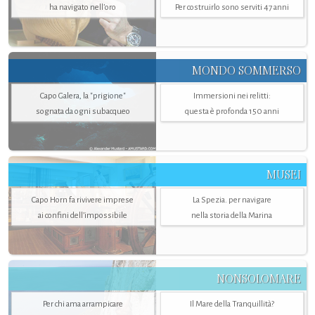
ha navigato nell’oro
Per costruirlo sono serviti 47 anni
MONDO SOMMERSO
Capo Galera, la "prigione"
Immersioni nei relitti:
sognata da ogni subacqueo
questa è profonda 150 anni
MUSEI
Capo Horn fa rivivere imprese
La Spezia. per navigare
ai confini dell’impossibile
nella storia della Marina
NONSOLOMARE
Per chi ama arrampicare
Il Mare della Tranquillità?