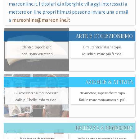
mareonline.it. I titolari di alberghi e villaggi interessati a
mettere on line propri filmati possono inviare una e mail
a
mareonline@mareonline.it
ARTE E COLLEZIONISMO
I denti di capodoglio
Un’autentica falsaria copia
incisi sono veri tesori
i quadri di mare più famosi
AZIENDE & ATTIVITÀ
Gli accessori nautici indossati
Navimeteo, sapere che tempo
dalle più belle imbarcazioni
farà in mare conta ancora di più
BELLEZZA & BENESSERE