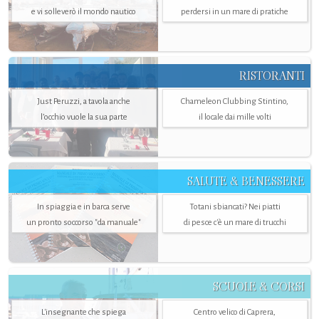
e vi solleverò il mondo nautico
perdersi in un mare di pratiche
RISTORANTI
Just Peruzzi, a tavola anche
Chameleon Clubbing Stintino,
l’occhio vuole la sua parte
il locale dai mille volti
SALUTE & BENESSERE
In spiaggia e in barca serve
Totani sbiancati? Nei piatti
un pronto soccorso "da manuale"
di pesce c'è un mare di trucchi
SCUOLE & CORSI
L'insegnante che spiega
Centro velico di Caprera,