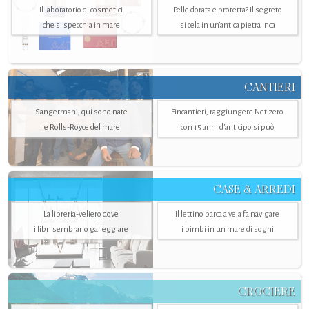
Il laboratorio di cosmetici
Pelle dorata e protetta? Il segreto
che si specchia in mare
si cela in un’antica pietra Inca
CANTIERI
Sangermani, qui sono nate
Fincantieri, raggiungere Net zero
le Rolls-Royce del mare
con 15 anni d'anticipo si può
CASE & ARREDI
La libreria-veliero dove
Il lettino barca a vela fa navigare
i libri sembrano galleggiare
i bimbi in un mare di sogni
CROCIERE