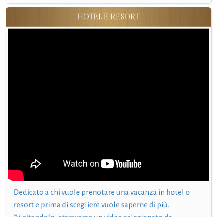
HOTEL E RESORT
Dedicato a chi vuole prenotare una vacanza in hotel o
resort e prima di scegliere vuole saperne di più.