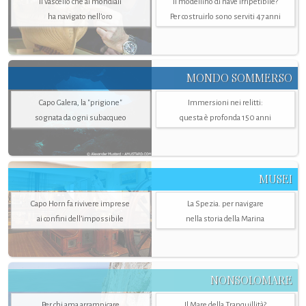
Il vascello che ai mondiali
Il modellino di nave irripetibile?
ha navigato nell’oro
Per costruirlo sono serviti 47 anni
MONDO SOMMERSO
Capo Galera, la "prigione"
Immersioni nei relitti:
sognata da ogni subacqueo
questa è profonda 150 anni
MUSEI
Capo Horn fa rivivere imprese
La Spezia. per navigare
ai confini dell’impossibile
nella storia della Marina
NONSOLOMARE
Per chi ama arrampicare
Il Mare della Tranquillità?