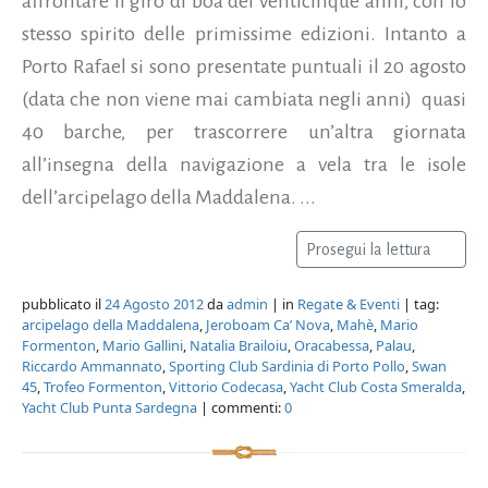
affrontare il giro di boa dei venticinque anni, con lo
stesso spirito delle primissime edizioni. Intanto a
Porto Rafael si sono presentate puntuali il 20 agosto
(data che non viene mai cambiata negli anni) quasi
40 barche, per trascorrere un’altra giornata
all’insegna della navigazione a vela tra le isole
dell’arcipelago della Maddalena. ...
Prosegui la lettura
pubblicato il
24 Agosto 2012
da
admin
| in
Regate & Eventi
| tag:
arcipelago della Maddalena
,
Jeroboam Ca’ Nova
,
Mahè
,
Mario
Formenton
,
Mario Gallini
,
Natalia Brailoiu
,
Oracabessa
,
Palau
,
Riccardo Ammannato
,
Sporting Club Sardinia di Porto Pollo
,
Swan
45
,
Trofeo Formenton
,
Vittorio Codecasa
,
Yacht Club Costa Smeralda
,
Yacht Club Punta Sardegna
| commenti:
0