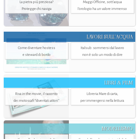
La pietra più preziosa?
Maggi Officine, sott’acqua
Protegge chi naviga
l'orologio ha un valore immenso
LAVORI SULL’ACQUA
Come diventare hostess
Italsub: sommersi dal lavoro
e steward di bordo
non è solo un modo di dire
LIBRI & FILM
Riva in the movie, il racconto
Libreria Mare di carta,
dei motoscafi “diventati attori”
per immergersi nella lettura
MODELLISMO