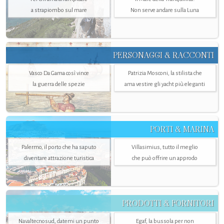
a strapiombo sul mare
Non serve andare sulla Luna
PERSONAGGI & RACCONTI
Vasco Da Gama così vince
Patrizia Mosconi, la stilista che
la guerra delle spezie
ama vestire gli yacht più eleganti
PORTI & MARINA
Palermo, il porto che ha saputo
Villasimius, tutto il meglio
diventare attrazione turistica
che può offrire un approdo
PRODOTTI & FORNITORI
Navaltecnosud, datemi un punto
Egaf, la bussola per non