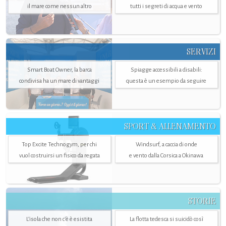
il mare come nessun altro
tutti i segreti di acqua e vento
SERVIZI
Smart Boat Owner, la barca
Spiagge accessibili a disabili:
condivisa ha un mare di vantaggi
questa è un esempio da seguire
SPORT & ALLENAMENTO
Top Excite Technogym, per chi
Windsurf, a caccia di onde
vuol costruirsi un fisico da regata
e vento dalla Corsica a Okinawa
STORIE
L’isola che non c'è è esistita
La flotta tedesca si suicidò così