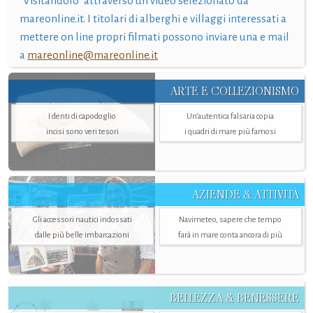
"Visitandolo" attraverso un video selezionato da
mareonline.it. I titolari di alberghi e villaggi interessati a
mettere on line propri filmati possono inviare una e mail
a
mareonline@mareonline.it
ARTE E COLLEZIONISMO
I denti di capodoglio
Un’autentica falsaria copia
incisi sono veri tesori
i quadri di mare più famosi
AZIENDE & ATTIVITÀ
Gli accessori nautici indossati
Navimeteo, sapere che tempo
dalle più belle imbarcazioni
farà in mare conta ancora di più
BELLEZZA & BENESSERE