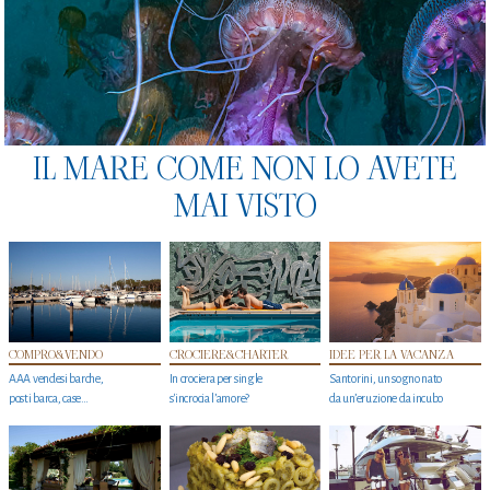
IL MARE COME NON LO AVETE
MAI VISTO
COMPRO&VENDO
CROCIERE&CHARTER
IDEE PER LA VACANZA
AAA vendesi barche,
In crociera per single
Santorini, un sogno nato
posti barca, case…
s'incrocia l’amore?
da un’eruzione da incubo