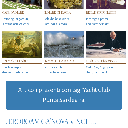
CASE DA MARE
IL MARE IN TAVOLA
REGALI SOTTO IL SOLE
Porto degli argonauti,
I cibi che fanno venire
Idee regalo per chi
la costa smeralda jonica
l’acquolina in bocca
ama barche e mare
UN MARE DI ARTE
IMMAGINI DA SOGNO
STORIE E PERSONAGGI
I più famosi quadri
Le più incredibili
Carlo Riva, l’ingegnere
di mare copiati per voi
burrasche in mare
che stupi' il mondo
Articoli presenti con tag 'Yacht Club
Punta Sardegna'
JEROBOAM CA'NOVA VINCE IL