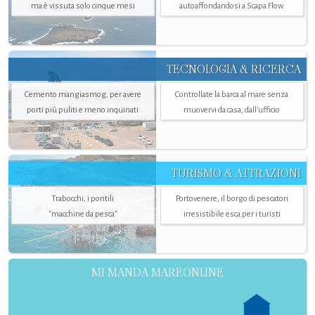
ma è vissuta solo cinque mesi
autoaffondandosi a Scapa Flow
TECNOLOGIA & RICERCA
Cemento mangiasmog, per avere
Controllate la barca al mare senza
porti più puliti e meno inquinati
muovervi da casa, dall’ufficio
TURISMO & ATTRAZIONI
Trabocchi, i pontili
Portovenere, il borgo di pescatori
"macchine da pesca"
irresistibile esca per i turisti
MI MANDA MAREONLINE