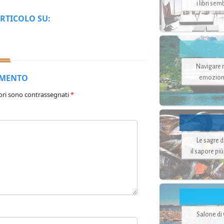
i libri se
RTICOLO SU:
Navigare ne
MMENTO
emozion
ori sono contrassegnati
*
Le sagre 
il sapore pi
Salone di