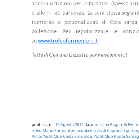
ancora iscrizioni per i ritardatari (spesso ar
e alle 11. 30 partenza. La sera stessa segui
numerati e personalizzati di Cera sard
collezione. Per regolarizzare le iscri
su
www.trofeoformenton.it
Testo di Giuliano Luzzatto per mareonline.it
pubblicato il
10 Agosto 2012
da
admin
| in
Regate & Event
rofeo Mario Formenton
,
scuola di vela di Caprera
,
Sporting
Pollo
,
Yacht Club Costa Smeralda
,
Yacht Club Punta Sarde