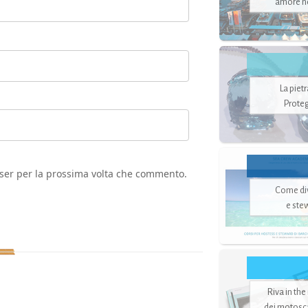
amore no
La piet
Proteg
wser per la prossima volta che commento.
Come di
e ste
Riva in the
dei motoscaf