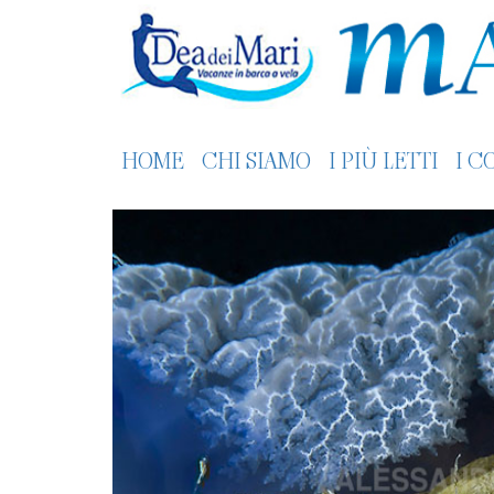
HOME
CHI SIAMO
I PIÙ LETTI
I C