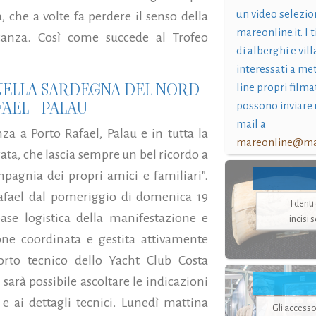
un video selezio
, che a volte fa perdere il senso della
mareonline.it. I t
acanza. Così come succede al Trofeo
di alberghi e vil
interessati a me
A NELLA SARDEGNA DEL NORD
line propri filma
AEL - PALAU
possono inviare 
mail a
nza a Porto Rafael, Palau e in tutta la
mareonline@mar
ata, che lascia sempre un bel ricordo a
ompagnia dei propri amici e familiari".
Rafael dal pomeriggio di domenica 19
I dent
ase logistica della manifestazione e
incisi 
one coordinata e gestita attivamente
orto tecnico dello Yacht Club Costa
i sarà possibile ascoltare le indicazioni
 e ai dettagli tecnici. Lunedì mattina
Gli accesso