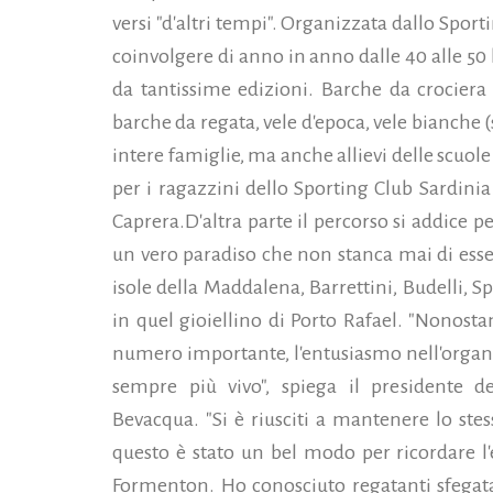
versi "d'altri tempi". Organizzata dallo Sport
coinvolgere di anno in anno dalle 40 alle 50
da tantissime edizioni. Barche da crociera 
barche da regata, vele d'epoca, vele bianche 
intere famiglie, ma anche allievi delle scuol
per i ragazzini dello Sporting Club Sardinia o
Caprera.
D'altra parte il percorso si addice p
un vero paradiso che non stanca mai di esser
isole della Maddalena, Barrettini, Budelli, Sp
in quel gioiellino di Porto Rafael. "Nonost
numero importante, l'entusiasmo nell'organi
sempre più vivo", spiega il presidente de
Bevacqua. "Si è riusciti a mantenere lo stes
questo è stato un bel modo per ricordare l
Formenton. Ho conosciuto regatanti sfegatat