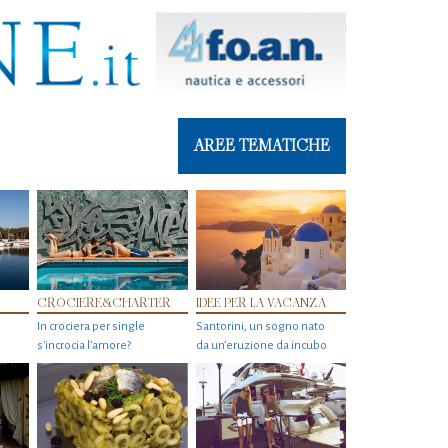
AREE TEMATICHE
CROCIERE&CHARTER
IDEE PER LA VACANZA
In crociera per single
Santorini, un sogno nato
s'incrocia l’amore?
da un’eruzione da incubo