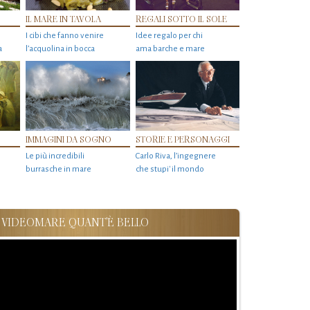
IL MARE IN TAVOLA
REGALI SOTTO IL SOLE
I cibi che fanno venire
Idee regalo per chi
a
l’acquolina in bocca
ama barche e mare
IMMAGINI DA SOGNO
STORIE E PERSONAGGI
Le più incredibili
Carlo Riva, l’ingegnere
burrasche in mare
che stupi' il mondo
VIDEOMARE QUANT'È BELLO