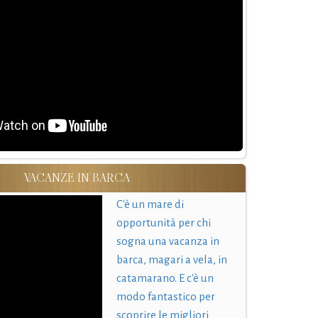
VACANZE IN BARCA
C'è un mare di
opportunità per chi
sogna una vacanza in
barca, magari a vela, in
catamarano. E c'è un
modo fantastico per
scoprire le migliori