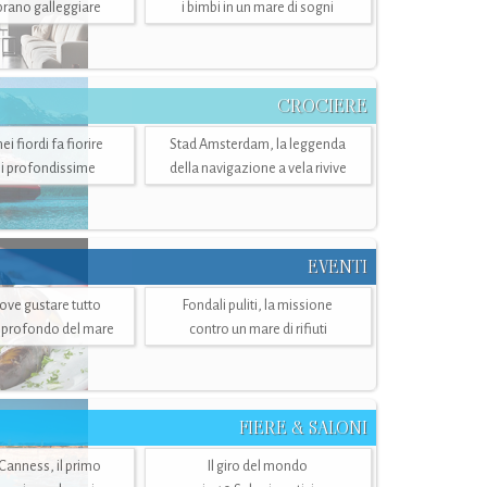
mbrano galleggiare
i bimbi in un mare di sogni
CROCIERE
i fiordi fa fiorire
Stad Amsterdam, la leggenda
i profondissime
della navigazione a vela rivive
EVENTI
dove gustare tutto
Fondali puliti, la missione
ù profondo del mare
contro un mare di rifiuti
FIERE & SALONI
 Canness, il primo
Il giro del mondo