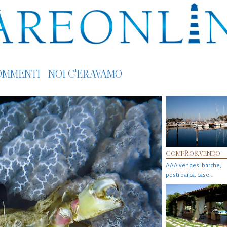
OMMENTI
NOI C'ERAVAMO
COMPRO&VENDO
AAA vendesi barche,
posti barca, case…