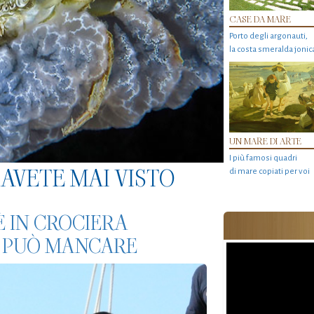
CASE DA MARE
Porto degli argonauti,
la costa smeralda jonic
UN MARE DI ARTE
I più famosi quadri
AVETE MAI VISTO
di mare copiati per voi
È IN CROCIERA
 PUÒ MANCARE