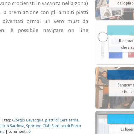
rivano crocieristi in vacanza nella zona)
dalle più 
rà la premiazione con gli ambiti piatti
a, diventati ormai un vero must da
zioni è possibile navigare on line
Il labora
che si 
Sangerman
le Rolls
i
| tag:
Giorgio Bevacqua
,
piatti di Cera sarda
,
 club Sardinia
,
Sporting Club Sardinia di Porto
La libre
gna
| commenti:
0