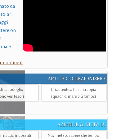
nato da
itolari
laggi
ttere on
ti
una e
eonline.it
ARTE E COLLEZIONISMO
i di capodoglio
Un’autentica falsaria copia
sono veri tesori
i quadri di mare più famosi
AZIENDE & ATTIVITÀ
ri nautici indossati
Navimeteo, sapere che tempo