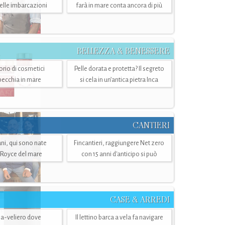
belle imbarcazioni
farà in mare conta ancora di più
BELLEZZA & BENESSERE
torio di cosmetici
Pelle dorata e protetta? Il segreto
specchia in mare
si cela in un’antica pietra Inca
CANTIERI
i, qui sono nate
Fincantieri, raggiungere Net zero
-Royce del mare
con 15 anni d'anticipo si può
CASE & ARREDI
ria-veliero dove
Il lettino barca a vela fa navigare