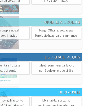
n si scorda mai
in 40 Saloni nautici
GIOIELLI & OROLOGI
ra più preziosa?
Maggi Officine, sott’acqua
ge chi naviga
l'orologio ha un valore immenso
LAVORI SULL’ACQUA
ventare hostess
Italsub: sommersi dal lavoro
ward di bordo
non è solo un modo di dire
LIBRI & FILM
 movie, il racconto
Libreria Mare di carta,
i “diventati attori”
per immergersi nella lettura