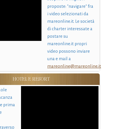
proposte: "navigare" fra
i video selezionati da
mareonline.it. Le società
di charter interessate a
postare su
mareonline.it propri
video possono inviare
una e mail a
mareonline@mareonline.it
HOTEL E RESORT
uole
acanza
 e prima
e
traverso