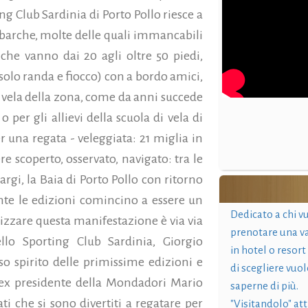
ing Club Sardinia di Porto Pollo riesce a
 barche, molte delle quali immancabili
che vanno dai 20 agli oltre 50 piedi,
(solo randa e fiocco) con a bordo amici,
e vela della zona, come da anni succede
 per gli allievi della scuola di vela di
er una regata - veleggiata: 21 miglia in
e scoperto, osservato, navigato: tra le
argi, la Baia di Porto Pollo con ritorno
ante le edizioni comincino a essere un
Dedicato a chi v
zzare questa manifestazione è via via
prenotare una v
llo Sporting Club Sardinia, Giorgio
in hotel o resort
so spirito delle primissime edizioni e
di scegliere vuol
'ex presidente della Mondadori Mario
saperne di più.
i che si sono divertiti a regatare per
"Visitandolo" at