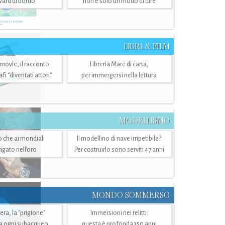
ward di bordo
non è solo un modo di dire
LIBRI & FILM
 movie, il racconto
Libreria Mare di carta,
i “diventati attori”
per immergersi nella lettura
MODELLISMO
lo che ai mondiali
Il modellino di nave irripetibile?
igato nell’oro
Per costruirlo sono serviti 47 anni
MONDO SOMMERSO
ra, la "prigione"
Immersioni nei relitti:
a ogni subacqueo
questa è profonda 150 anni