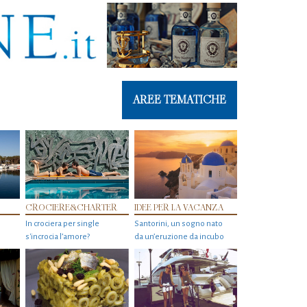
AREE TEMATICHE
CROCIERE&CHARTER
IDEE PER LA VACANZA
In crociera per single
Santorini, un sogno nato
s'incrocia l’amore?
da un’eruzione da incubo