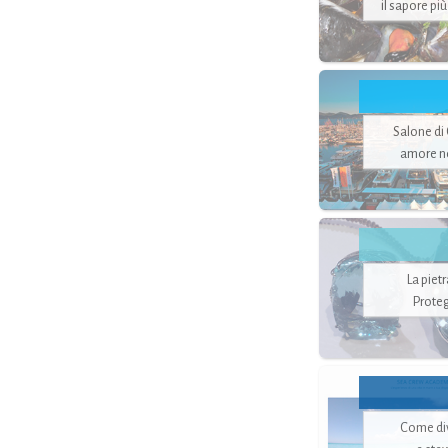
il sapore pi
Salone di
amore no
La piet
Proteg
Come di