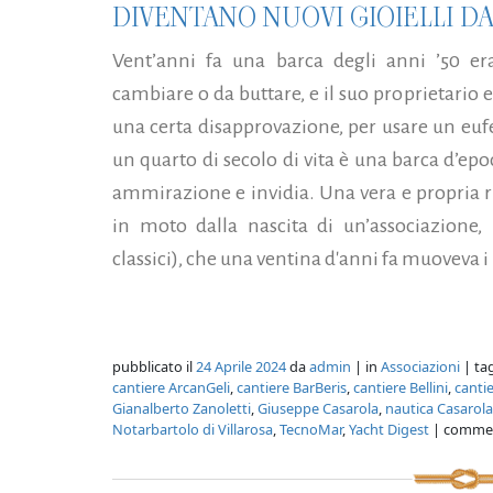
DIVENTANO NUOVI GIOIELLI DA
Vent’anni fa una barca degli anni ’50 er
cambiare o da buttare, e il suo proprietario 
una certa disapprovazione, per usare un eu
un quarto di secolo di vita è una barca d’epo
ammirazione e invidia. Una vera e propria r
in moto dalla nascita di un’associazione, 
classici), che una ventina d'anni fa muoveva i 
pubblicato il
24 Aprile 2024
da
admin
| in
Associazioni
| ta
cantiere ArcanGeli
,
cantiere BarBeris
,
cantiere Bellini
,
canti
Gianalberto Zanoletti
,
Giuseppe Casarola
,
nautica Casarola
Notarbartolo di Villarosa
,
TecnoMar
,
Yacht Digest
| comme