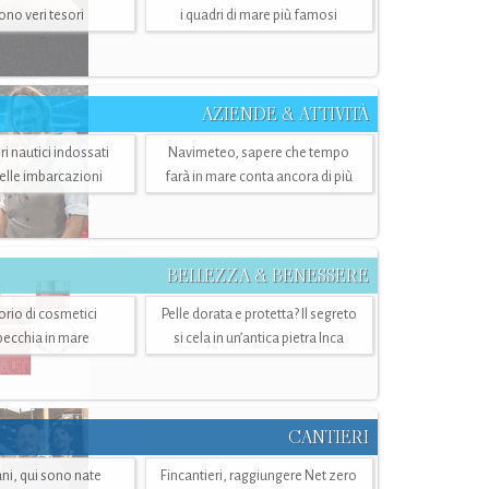
sono veri tesori
i quadri di mare più famosi
AZIENDE & ATTIVITÀ
ri nautici indossati
Navimeteo, sapere che tempo
belle imbarcazioni
farà in mare conta ancora di più
BELLEZZA & BENESSERE
torio di cosmetici
Pelle dorata e protetta? Il segreto
specchia in mare
si cela in un’antica pietra Inca
CANTIERI
i, qui sono nate
Fincantieri, raggiungere Net zero