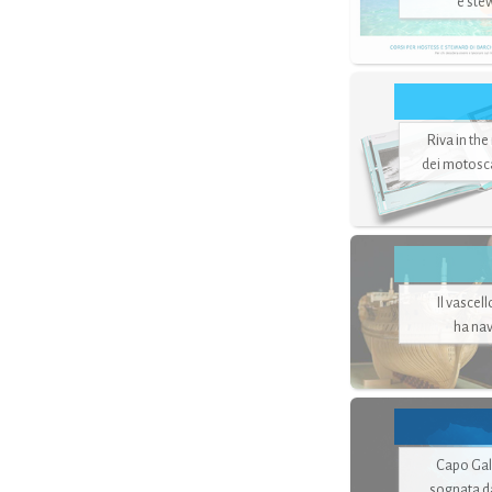
e ste
Riva in the
dei motoscaf
Il vascel
ha nav
Capo Gale
sognata d