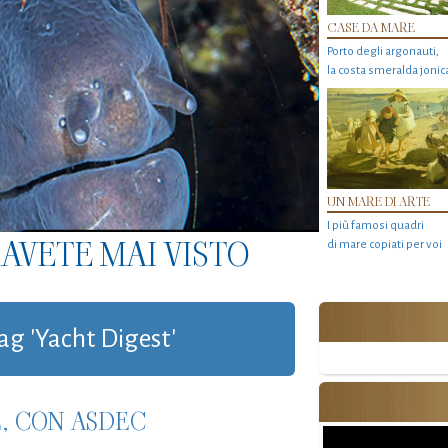
CASE DA MARE
Porto degli argonauti,
la costa smeralda jonic
UN MARE DI ARTE
I più famosi quadri
AVETE MAI VISTO
di mare copiati per voi
tag 'Yacht Digest'
, CON ASDEC