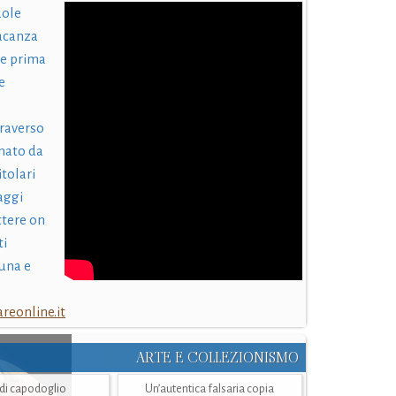
uole
acanza
 e prima
e
traverso
nato da
itolari
laggi
ttere on
ti
una e
eonline.it
ARTE E COLLEZIONISMO
i di capodoglio
Un’autentica falsaria copia