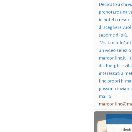
Dedicato a chi v
prenotare una v
in hotel o resort
di scegliere vuol
saperne di più.
"Visitandolo" at
un video selezio
mareonline.it. I t
di alberghi e vil
interessati a me
line propri filma
possono inviare 
mail a
mareonline@mar
I dent