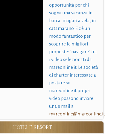
opportunità per chi
sogna una vacanza in
barca, magari a vela, in
catamarano. E c'è un
modo fantastico per
scoprire le migliori
proposte: "navigare" fra
i video selezionati da
mareonline.it. Le società
di charter interessate a
postare su
mareonline.it propri
video possono inviare
una e mail a
mareonline@mareonline.it
HOTEL E RESORT