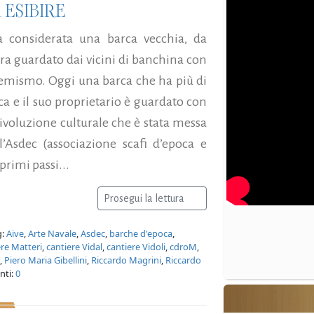
 ESIBIRE
a considerata una barca vecchia, da
era guardato dai vicini di banchina con
femismo. Oggi una barca che ha più di
ca e il suo proprietario è guardato con
ivoluzione culturale che è stata messa
l’Asdec (associazione scafi d’epoca e
primi passi...
Prosegui la lettura
g:
Aive
,
Arte Navale
,
Asdec
,
barche d'epoca
,
ere Matteri
,
cantiere Vidal
,
cantiere Vidoli
,
cdroM
,
,
Piero Maria Gibellini
,
Riccardo Magrini
,
Riccardo
nti:
0