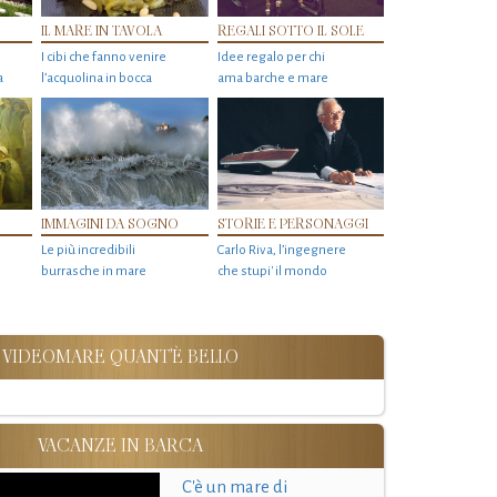
IL MARE IN TAVOLA
REGALI SOTTO IL SOLE
I cibi che fanno venire
Idee regalo per chi
a
l’acquolina in bocca
ama barche e mare
IMMAGINI DA SOGNO
STORIE E PERSONAGGI
Le più incredibili
Carlo Riva, l’ingegnere
burrasche in mare
che stupi' il mondo
VIDEOMARE QUANT'È BELLO
VACANZE IN BARCA
C'è un mare di