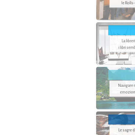
le Rolls
La libre
i libri se
Navigare ne
emozion
Le sagre 