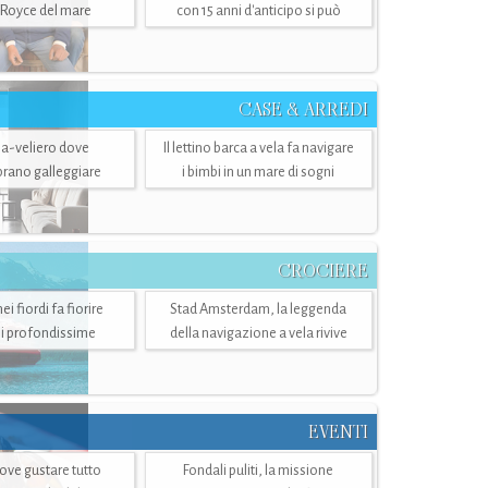
-Royce del mare
con 15 anni d'anticipo si può
CASE & ARREDI
ria-veliero dove
Il lettino barca a vela fa navigare
mbrano galleggiare
i bimbi in un mare di sogni
CROCIERE
i fiordi fa fiorire
Stad Amsterdam, la leggenda
i profondissime
della navigazione a vela rivive
EVENTI
dove gustare tutto
Fondali puliti, la missione