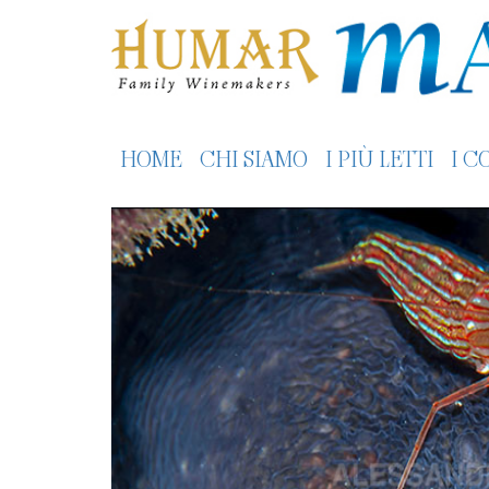
HOME
CHI SIAMO
I PIÙ LETTI
I C