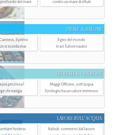
ù profondo del mare
contro un mare di rifiuti
FIERE & SALONI
 Canness, il primo
Il giro del mondo
n si scorda mai
in 40 Saloni nautici
GIOIELLI & OROLOGI
ra più preziosa?
Maggi Officine, sott’acqua
ge chi naviga
l'orologio ha un valore immenso
LAVORI SULL’ACQUA
ventare hostess
Italsub: sommersi dal lavoro