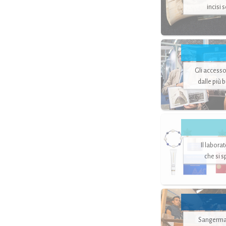
incisi 
Gli accesso
dalle più 
Il labora
che si 
Sangerman