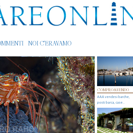
OMMENTI
NOI C'ERAVAMO
COMPRO&VENDO
AAA vendesi barche,
posti barca, case…