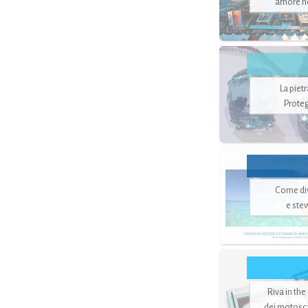
amore no
La piet
Proteg
Come di
e ste
Riva in the
dei motoscaf