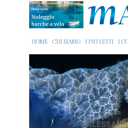
HOME
CHI SIAMO
I PIÙ LETTI
I C