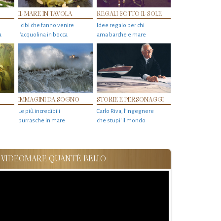
IL MARE IN TAVOLA
REGALI SOTTO IL SOLE
I cibi che fanno venire
Idee regalo per chi
a
l’acquolina in bocca
ama barche e mare
IMMAGINI DA SOGNO
STORIE E PERSONAGGI
Le più incredibili
Carlo Riva, l’ingegnere
burrasche in mare
che stupi' il mondo
VIDEOMARE QUANT'È BELLO