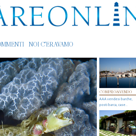
OMMENTI
NOI C'ERAVAMO
COMPRO&VENDO
AAA vendesi barche,
posti barca, case…