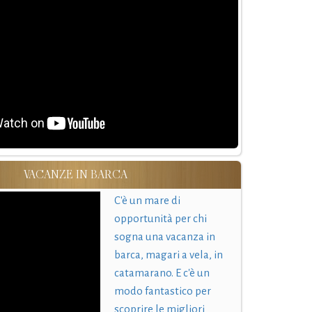
VACANZE IN BARCA
C'è un mare di
opportunità per chi
sogna una vacanza in
barca, magari a vela, in
catamarano. E c'è un
modo fantastico per
scoprire le migliori