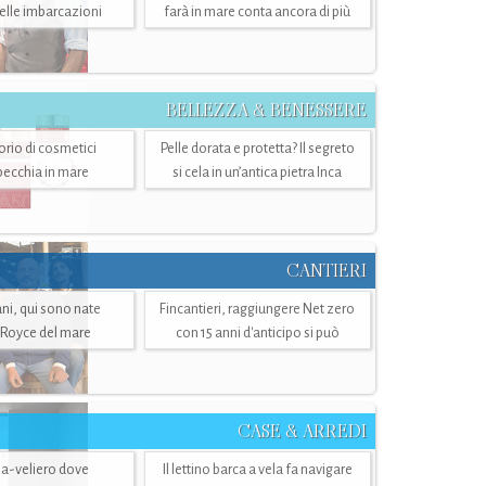
belle imbarcazioni
farà in mare conta ancora di più
BELLEZZA & BENESSERE
torio di cosmetici
Pelle dorata e protetta? Il segreto
specchia in mare
si cela in un’antica pietra Inca
CANTIERI
i, qui sono nate
Fincantieri, raggiungere Net zero
-Royce del mare
con 15 anni d'anticipo si può
CASE & ARREDI
ria-veliero dove
Il lettino barca a vela fa navigare