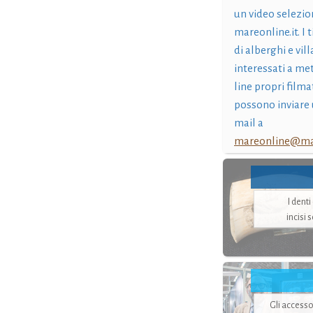
un video selezio
mareonline.it. I t
di alberghi e vil
interessati a me
line propri filma
possono inviare 
mail a
mareonline@mar
I dent
incisi 
Gli accesso