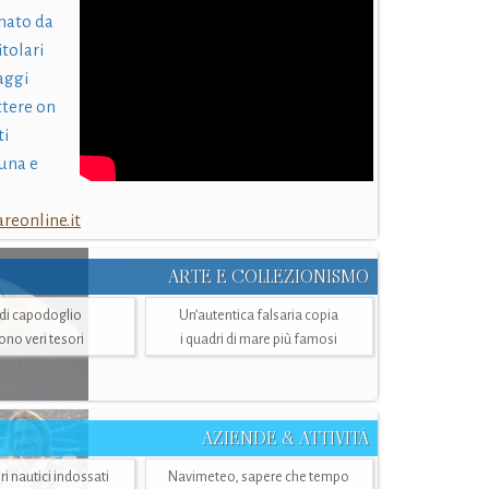
nato da
itolari
laggi
ttere on
ti
una e
eonline.it
ARTE E COLLEZIONISMO
i di capodoglio
Un’autentica falsaria copia
sono veri tesori
i quadri di mare più famosi
AZIENDE & ATTIVITÀ
ri nautici indossati
Navimeteo, sapere che tempo