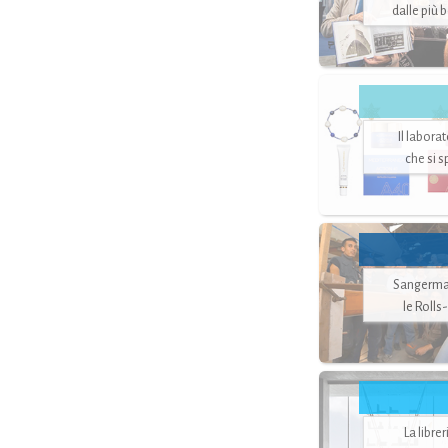
dalle più 
Il labora
che si 
Sangerman
le Rolls
La libre