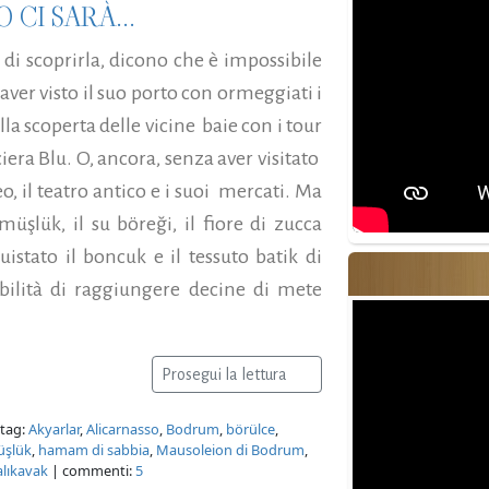
 CI SARÀ...
o di scoprirla, dicono che è impossibile
ver visto il suo porto con ormeggiati i
lla scoperta delle vicine baie con i tour
ciera Blu. O, ancora, senza aver visitato
o, il teatro antico e i suoi mercati. Ma
şlük, il su böreği, il fiore di zucca
uistato il boncuk e il tessuto batik di
bilità di raggiungere decine di mete
Prosegui la lettura
tag:
Akyarlar
,
Alicarnasso
,
Bodrum
,
börülce
,
şlük
,
hamam di sabbia
,
Mausoleion di Bodrum
,
alıkavak
| commenti:
5