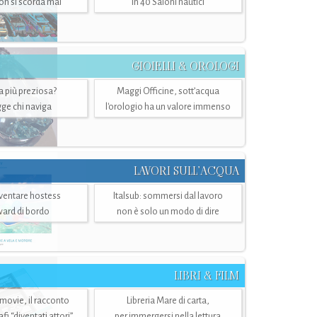
n si scorda mai
in 40 Saloni nautici
GIOIELLI & OROLOGI
ra più preziosa?
Maggi Officine, sott’acqua
ge chi naviga
l'orologio ha un valore immenso
LAVORI SULL’ACQUA
ventare hostess
Italsub: sommersi dal lavoro
ward di bordo
non è solo un modo di dire
LIBRI & FILM
 movie, il racconto
Libreria Mare di carta,
i “diventati attori”
per immergersi nella lettura