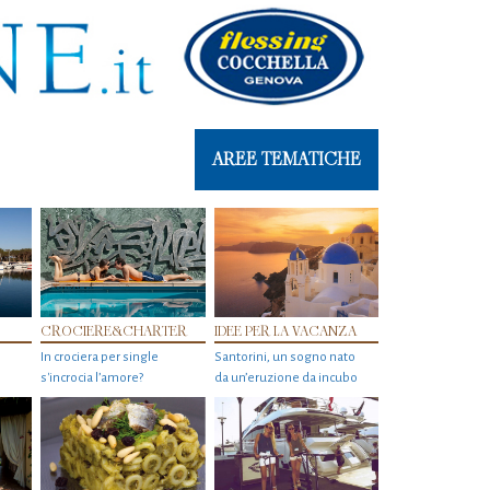
AREE TEMATICHE
CROCIERE&CHARTER
IDEE PER LA VACANZA
In crociera per single
Santorini, un sogno nato
s'incrocia l’amore?
da un’eruzione da incubo