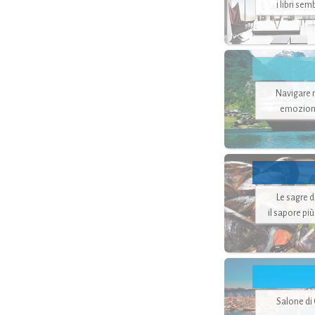
i libri se
Navigare ne
emozion
Le sagre 
il sapore pi
Salone di