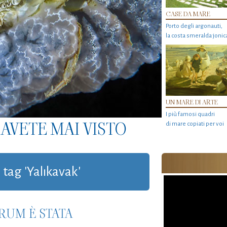
CASE DA MARE
Porto degli argonauti,
la costa smeralda jonic
UN MARE DI ARTE
I più famosi quadri
AVETE MAI VISTO
di mare copiati per voi
 tag 'Yalıkavak'
RUM È STATA