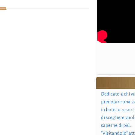
Dedicato a chi v
prenotare una v
in hotel o resort
di scegliere vuol
saperne di più.
"Visitandolo" at