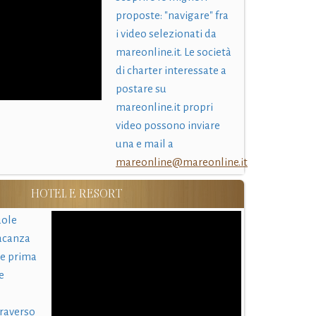
proposte: "navigare" fra
i video selezionati da
mareonline.it. Le società
di charter interessate a
postare su
mareonline.it propri
video possono inviare
una e mail a
mareonline@mareonline.it
HOTEL E RESORT
uole
acanza
 e prima
e
traverso