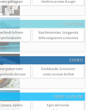
mbrano galleggiare
i bimbi in un mare di sogni
CROCIERE
i fiordi fa fiorire
Stad Amsterdam, la leggenda
i profondissime
della navigazione a vela rivive
EVENTI
dove gustare tutto
Fondali puliti, la missione
ù profondo del mare
contro un mare di rifiuti
FIERE & SALONI
 Canness, il primo
Il giro del mondo