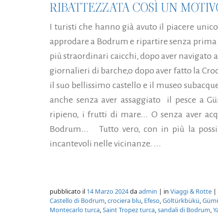
RIBATTEZZATA COSÌ UN MOTIVO
I turisti che hanno già avuto il piacere unic
approdare a Bodrum e ripartire senza prima a
più straordinari caicchi, dopo aver navigato a
giornalieri di barche,o dopo aver fatto la Cro
il suo bellissimo castello e il museo subacque
anche senza aver assaggiato il pesce a Gümü
ripieno, i frutti di mare... O senza aver acq
Bodrum... Tutto vero, con in più la possi
incantevoli nelle vicinanze. ...
pubblicato il
14 Marzo 2024
da
admin
| in
Viaggi & Rotte
| 
Castello di Bodrum
,
crociera blu
,
Efeso
,
Göltürkbükü
,
Gümü
Montecarlo turca
,
Saint Tropez turca
,
sandali di Bodrum
,
Y