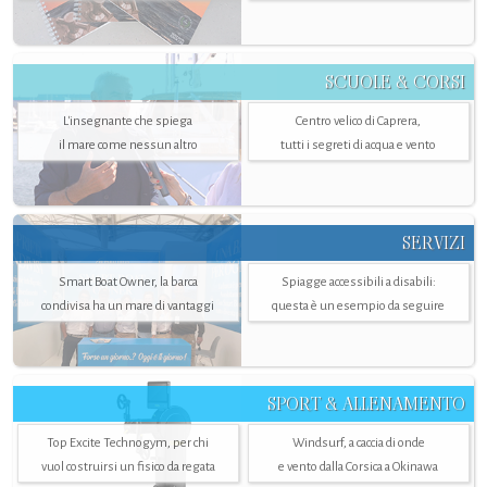
SCUOLE & CORSI
L'insegnante che spiega
Centro velico di Caprera,
il mare come nessun altro
tutti i segreti di acqua e vento
SERVIZI
Smart Boat Owner, la barca
Spiagge accessibili a disabili:
condivisa ha un mare di vantaggi
questa è un esempio da seguire
SPORT & ALLENAMENTO
Top Excite Technogym, per chi
Windsurf, a caccia di onde
vuol costruirsi un fisico da regata
e vento dalla Corsica a Okinawa