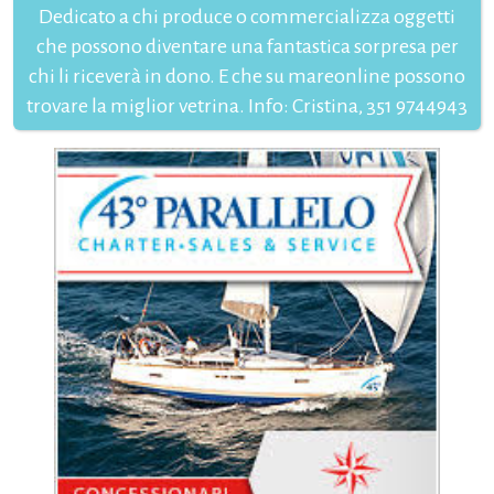
Dedicato a chi produce o commercializza oggetti
che possono diventare una fantastica sorpresa per
chi li riceverà in dono. E che su mareonline possono
trovare la miglior vetrina. Info: Cristina, 351 9744943