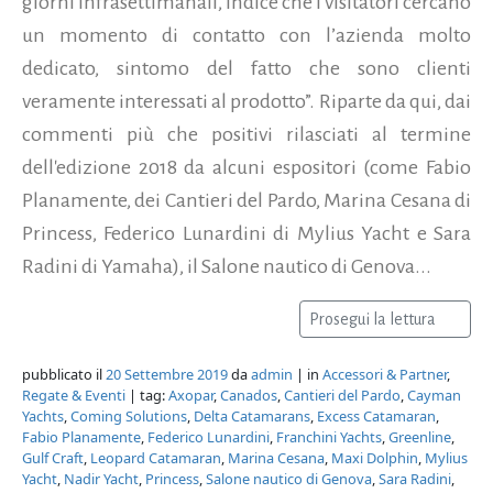
giorni infrasettimanali, indice che i visitatori cercano
un momento di contatto con l’azienda molto
dedicato, sintomo del fatto che sono clienti
veramente interessati al prodotto”. Riparte da qui, dai
commenti più che positivi rilasciati al termine
dell'edizione 2018 da alcuni espositori (come Fabio
Planamente, dei Cantieri del Pardo, Marina Cesana di
Princess, Federico Lunardini di Mylius Yacht e Sara
Radini di Yamaha), il Salone nautico di Genova...
Prosegui la lettura
pubblicato il
20 Settembre 2019
da
admin
| in
Accessori & Partner
,
Regate & Eventi
| tag:
Axopar
,
Canados
,
Cantieri del Pardo
,
Cayman
Yachts
,
Coming Solutions
,
Delta Catamarans
,
Excess Catamaran
,
Fabio Planamente
,
Federico Lunardini
,
Franchini Yachts
,
Greenline
,
Gulf Craft
,
Leopard Catamaran
,
Marina Cesana
,
Maxi Dolphin
,
Mylius
Yacht
,
Nadir Yacht
,
Princess
,
Salone nautico di Genova
,
Sara Radini
,