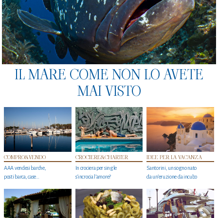
IL MARE COME NON LO AVETE
MAI VISTO
COMPRO&VENDO
CROCIERE&CHARTER
IDEE PER LA VACANZA
AAA vendesi barche,
In crociera per single
Santorini, un sogno nato
posti barca, case…
s'incrocia l’amore?
da un’eruzione da incubo