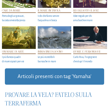
CASE DA MARE
IL MARE IN TAVOLA
REGALI SOTTO IL SOLE
Porto degli argonauti,
I cibi che fanno venire
Idee regalo per chi
la costa smeralda jonica
l’acquolina in bocca
ama barche e mare
UN MARE DI ARTE
IMMAGINI DA SOGNO
STORIE E PERSONAGGI
I più famosi quadri
Le più incredibili
Carlo Riva, l’ingegnere
di mare copiati per voi
burrasche in mare
che stupi' il mondo
Articoli presenti con tag 'Yamaha'
PROVARE LA VELA? FATELO SULLA
TERRAFERMA