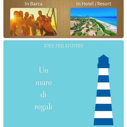
In Barca
In Hotel / Resort
IDEE PER STUPIRE
Un
mare
di
regali