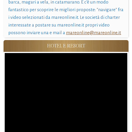
barca, magari a vela, in catamarano. E c'è un modo
fantastico per scoprire le migliori proposte: "navigare" fra
i video selezionati da mareonline.it. Le società di charter
interessate a postare su mareonline.it propri video
possono inviare una e mail a
mareonline@mareonline.it
HOTEL E RESORT