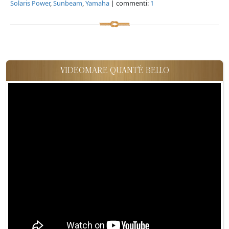
Solaris Power
,
Sunbeam
,
Yamaha
| commenti:
1
VIDEOMARE QUANT'È BELLO