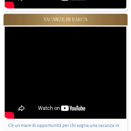
VACANZE IN BARCA
C'è un mare di opportunità per chi sogna una vacanza in