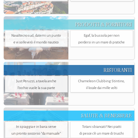
PRODOTTI & FORNITORI
Navaltecnosud, datemi un punto
Egaf, la bussola per non
e vi solleverò il mondo nautico
perdersi in un mare di pratiche
RISTORANTI
Just Peruzzi, a tavola anche
Chameleon Clubbing Stintino,
l’occhio vuole la sua parte
il locale dai mille volti
SALUTE & BENESSERE
In spiaggia e in barca serve
Totani sbiancati? Nei piatti
un pronto soccorso "da manuale"
di pesce c'è un mare di trucchi