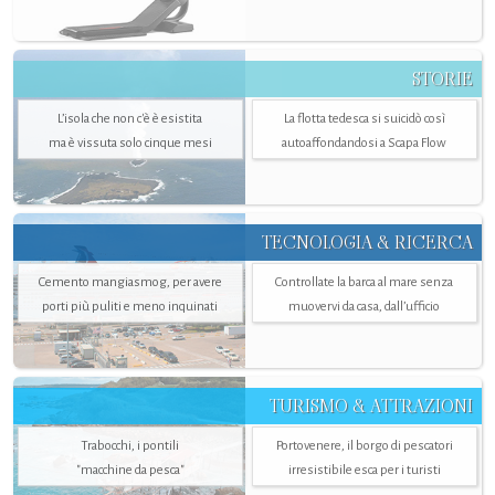
STORIE
L’isola che non c'è è esistita
La flotta tedesca si suicidò così
ma è vissuta solo cinque mesi
autoaffondandosi a Scapa Flow
TECNOLOGIA & RICERCA
Cemento mangiasmog, per avere
Controllate la barca al mare senza
porti più puliti e meno inquinati
muovervi da casa, dall’ufficio
TURISMO & ATTRAZIONI
Trabocchi, i pontili
Portovenere, il borgo di pescatori
"macchine da pesca"
irresistibile esca per i turisti