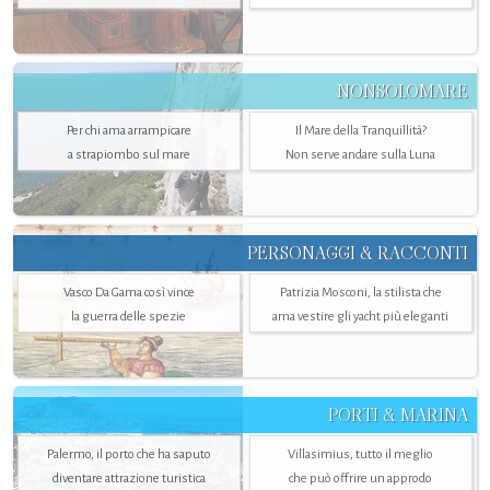
NONSOLOMARE
Per chi ama arrampicare
Il Mare della Tranquillità?
a strapiombo sul mare
Non serve andare sulla Luna
PERSONAGGI & RACCONTI
Vasco Da Gama così vince
Patrizia Mosconi, la stilista che
la guerra delle spezie
ama vestire gli yacht più eleganti
PORTI & MARINA
Palermo, il porto che ha saputo
Villasimius, tutto il meglio
diventare attrazione turistica
che può offrire un approdo