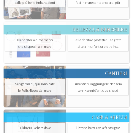
dalle più belle imbarcazioni
farà in mare conta ancora di più
BELLEZZA & BENESSERE
Il laboratorio di cosmetici
Pelle dorata e protetta? Il segreto
che si specchia in mare
si cela in un’antica pietra Inca
CANTIERI
Sangermani, qui sono nate
Fincantieri, raggiungere Net zero
le Rolls-Royce del mare
con 15 anni d'anticipo si può
CASE & ARREDI
La libreria-veliero dove
Il lettino barca a vela fa navigare