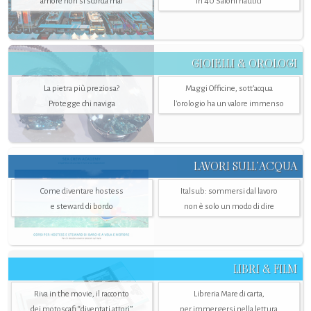
amore non si scorda mai
in 40 Saloni nautici
GIOIELLI & OROLOGI
La pietra più preziosa?
Maggi Officine, sott’acqua
Protegge chi naviga
l'orologio ha un valore immenso
LAVORI SULL’ACQUA
Come diventare hostess
Italsub: sommersi dal lavoro
e steward di bordo
non è solo un modo di dire
LIBRI & FILM
Riva in the movie, il racconto
Libreria Mare di carta,
dei motoscafi “diventati attori”
per immergersi nella lettura