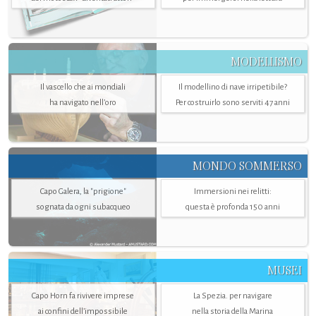
MODELLISMO
Il vascello che ai mondiali
Il modellino di nave irripetibile?
ha navigato nell’oro
Per costruirlo sono serviti 47 anni
MONDO SOMMERSO
Capo Galera, la "prigione"
Immersioni nei relitti:
sognata da ogni subacqueo
questa è profonda 150 anni
MUSEI
Capo Horn fa rivivere imprese
La Spezia. per navigare
ai confini dell’impossibile
nella storia della Marina