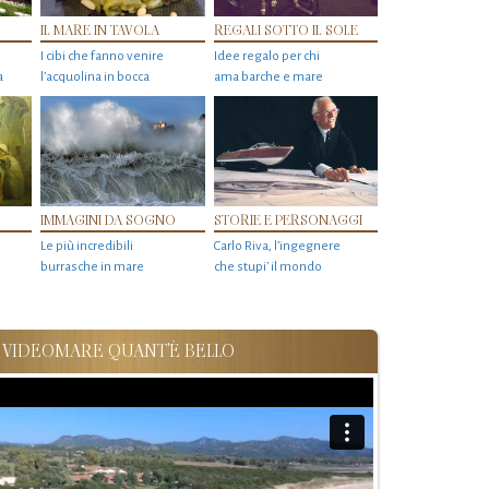
IL MARE IN TAVOLA
REGALI SOTTO IL SOLE
I cibi che fanno venire
Idee regalo per chi
a
l’acquolina in bocca
ama barche e mare
IMMAGINI DA SOGNO
STORIE E PERSONAGGI
Le più incredibili
Carlo Riva, l’ingegnere
burrasche in mare
che stupi' il mondo
VIDEOMARE QUANT'È BELLO