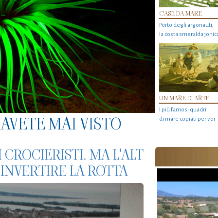
CASE DA MARE
Porto degli argonauti,
la costa smeralda jonic
UN MARE DI ARTE
I più famosi quadri
AVETE MAI VISTO
di mare copiati per voi
 CROCIERISTI. MA L'ALT
'INVERTIRE LA ROTTA