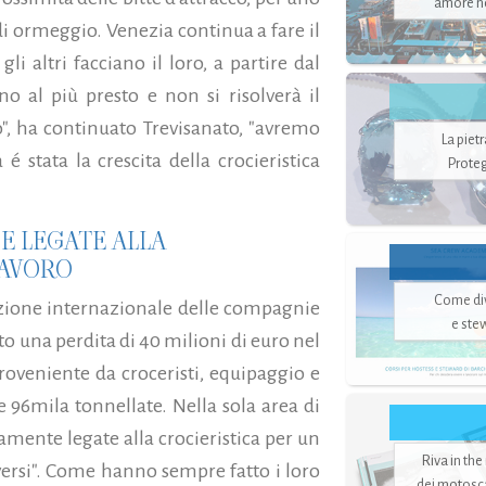
amore no
 di ormeggio. Venezia continua a fare il
i altri facciano il loro, a partire dal
 al più presto e non si risolverà il
", ha continuato Trevisanato, "avremo
La piet
 stata la crescita della crocieristica
Proteg
DE LEGATE ALLA
 LAVORO
Come di
iazione internazionale delle compagnie
e ste
to una perdita di 40 milioni di euro nel
proveniente da croceristi, equipaggio e
le 96mila tonnellate. Nella sola area di
mente legate alla crocieristica per un
Riva in the
diversi". Come hanno sempre fatto i loro
dei motoscaf