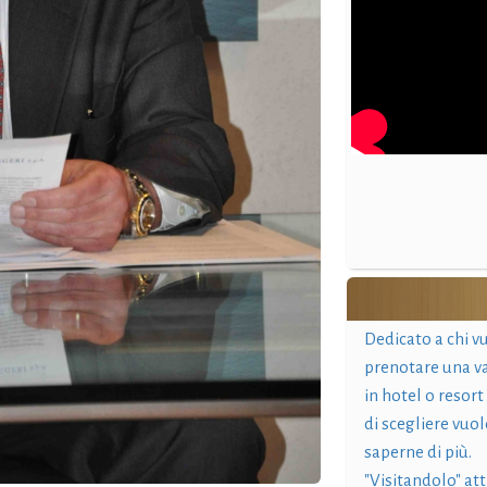
Dedicato a chi v
prenotare una v
in hotel o resort
di scegliere vuol
saperne di più.
"Visitandolo" at