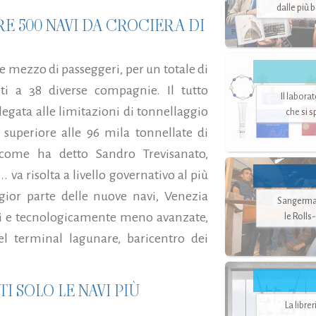
dalle più 
E 500 NAVI DA CROCIERA DI
e e mezzo di passeggeri, per un totale di
ti a 38 diverse compagnie. Il tutto
Il labora
legata alle limitazioni di tonnellaggio
che si 
superiore alle 96 mila tonnellate di
 come ha detto Sandro Trevisanato,
. va risolta a livello governativo al più
gior parte delle nuove navi, Venezia
Sangerman
ti e tecnologicamente meno avanzate,
le Rolls
l terminal lagunare, baricentro dei
I SOLO LE NAVI PIÙ
La libre