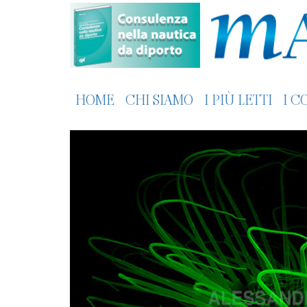
HOME
CHI SIAMO
I PIÙ LETTI
I C