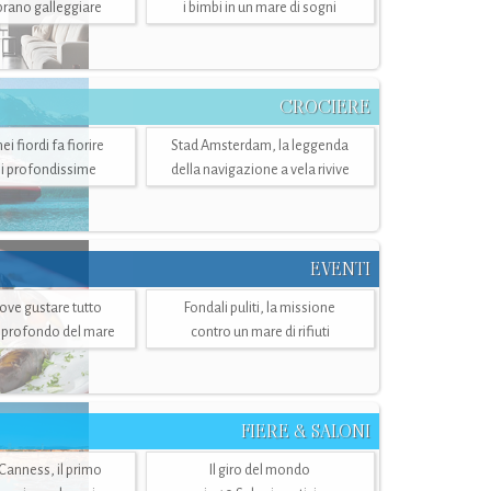
mbrano galleggiare
i bimbi in un mare di sogni
CROCIERE
i fiordi fa fiorire
Stad Amsterdam, la leggenda
i profondissime
della navigazione a vela rivive
EVENTI
dove gustare tutto
Fondali puliti, la missione
ù profondo del mare
contro un mare di rifiuti
FIERE & SALONI
 Canness, il primo
Il giro del mondo