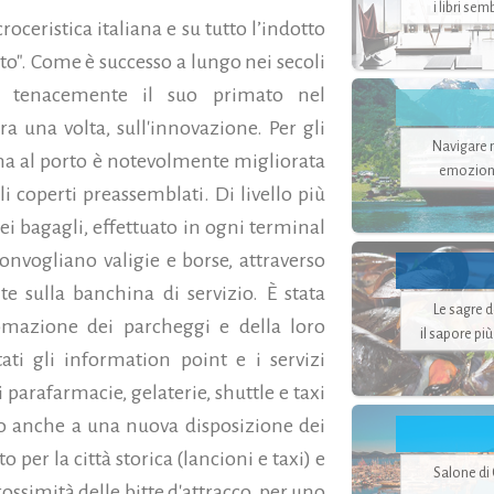
i libri se
roceristica italiana e su tutto l’indotto
o". Come è successo a lungo nei secoli
e tenacemente il suo primato nel
a una volta, sull'innovazione. Per gli
Navigare ne
erna al porto è notevolmente migliorata
emozion
i coperti preassemblati. Di livello più
i bagagli, effettuato in ogni terminal
onvogliano valigie e borse, attraverso
te sulla banchina di servizio. È stata
Le sagre 
omazione dei parcheggi e della loro
il sapore pi
ti gli information point e i servizi
 parafarmacie, gelaterie, shuttle e taxi
ato anche a una nuova disposizione dei
 per la città storica (lancioni e taxi) e
Salone di
ossimità delle bitte d'attracco, per uno