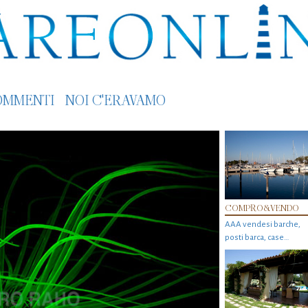
OMMENTI
NOI C'ERAVAMO
COMPRO&VENDO
AAA vendesi barche,
posti barca, case…