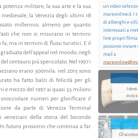
a potenza militare, la sua arte e la sua
un video selezio
mareonline.it. I t
 medievale, la Venezia degli ultimi 18
di alberghi e vil
assato millennio, almeno per quanto
interessati a me
Fasti che non si misurano in termini
line propri filma
 ma in termini di flussi turistici. E il
possono inviare 
a graduata dell'appeal nel mondo, negli
mail a
el centauro più spericolato. Nel 1997 i
mareonline@mar
eneziano erano 300mila: nel 2015 sono
rato ha fatto balzi di felicità per gli
ni e mezzo del 1997 ai quasi 33 milioni
I dent
incisi 
snocciolare numeri per glorificare il
stione da parte di Venezia Terminal
 veneziani della storia del Secondo
 Un futuro prossimo che continua a far
Gli accesso