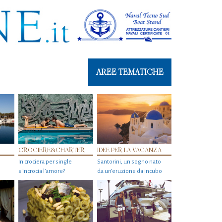
AREE TEMATICHE
CROCIERE&CHARTER
IDEE PER LA VACANZA
In crociera per single
Santorini, un sogno nato
s'incrocia l’amore?
da un’eruzione da incubo