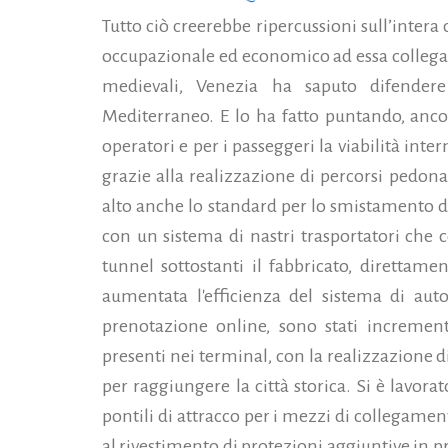
Tutto ciò creerebbe ripercussioni sull’intera c
occupazionale ed economico ad essa collegat
medievali, Venezia ha saputo difender
Mediterraneo. E lo ha fatto puntando, ancor
operatori e per i passeggeri la viabilità int
grazie alla realizzazione di percorsi pedonal
alto anche lo standard per lo smistamento de
con un sistema di nastri trasportatori che c
tunnel sottostanti il fabbricato, direttamen
aumentata l'efficienza del sistema di aut
prenotazione online, sono stati incrementa
presenti nei terminal, con la realizzazione di
per raggiungere la città storica. Si è lavor
pontili di attracco per i mezzi di collegamento
al rivestimento di protezioni aggiuntive in pr