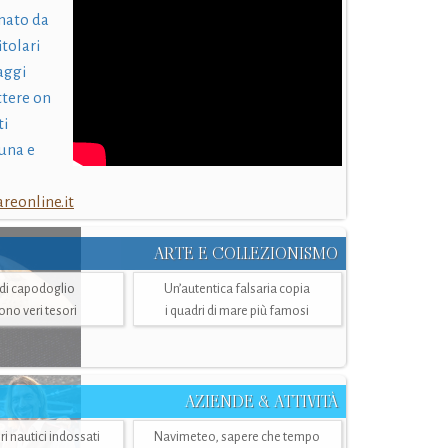
nato da
itolari
laggi
ttere on
ti
una e
eonline.it
ARTE E COLLEZIONISMO
i di capodoglio
Un’autentica falsaria copia
sono veri tesori
i quadri di mare più famosi
AZIENDE & ATTIVITÀ
ri nautici indossati
Navimeteo, sapere che tempo