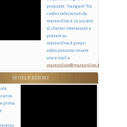
proposte: "navigare" fra
i video selezionati da
mareonline.it. Le società
di charter interessate a
postare su
mareonline.it propri
video possono inviare
una e mail a
mareonline@mareonline.it
HOTEL E RESORT
uole
acanza
 e prima
e
traverso