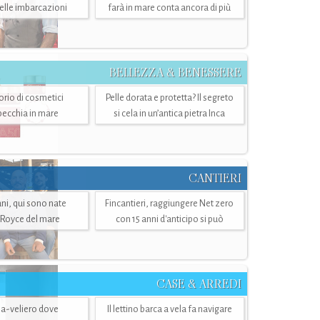
belle imbarcazioni
farà in mare conta ancora di più
BELLEZZA & BENESSERE
torio di cosmetici
Pelle dorata e protetta? Il segreto
specchia in mare
si cela in un’antica pietra Inca
CANTIERI
i, qui sono nate
Fincantieri, raggiungere Net zero
-Royce del mare
con 15 anni d'anticipo si può
CASE & ARREDI
ria-veliero dove
Il lettino barca a vela fa navigare