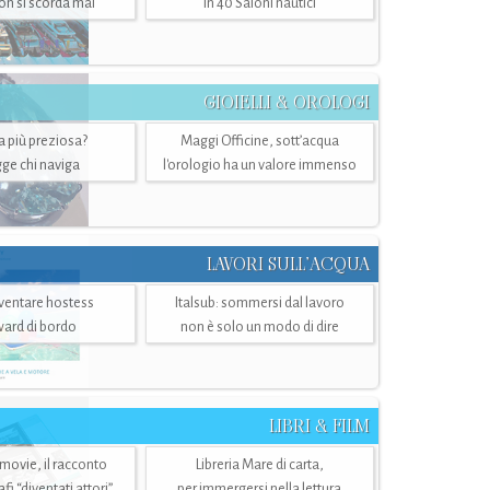
n si scorda mai
in 40 Saloni nautici
GIOIELLI & OROLOGI
ra più preziosa?
Maggi Officine, sott’acqua
ge chi naviga
l'orologio ha un valore immenso
LAVORI SULL’ACQUA
ventare hostess
Italsub: sommersi dal lavoro
ward di bordo
non è solo un modo di dire
LIBRI & FILM
 movie, il racconto
Libreria Mare di carta,
i “diventati attori”
per immergersi nella lettura