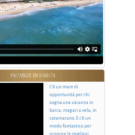
VACANZE IN BARCA
C'è un mare di
opportunità per chi
sogna una vacanza in
barca, magari a vela, in
catamarano. E c'è un
modo fantastico per
scoprire le migliori