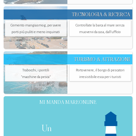
TECNOLOGIA & RICERCA
Cemento mangiasmog, per avere
Controllate la barca al mare senza
porti più puliti e meno inquinati
muovervi da casa, dall’ufficio
TURISMO & ATTRAZIONI
Trabocchi, i pontili
Portovenere, il borgo di pescatori
"macchine da pesca"
irresistibile esca per i turisti
MI MANDA MAREONLINE
Un