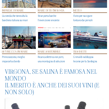
IMPRESE DI MARE
MARE DI TECNOLOGIA
METEO
L'azienda che tiene alta la
Stive porta barche
Il sito per navigare
bandiera italiana sui mari
l'invenzione vincente
lontano dai pericoli
SICUREZZA IN MARE
MARE SOSTENIBILE
TRAGHETTI
Primo soccorso, meglio
Ricarica elettrica nei porti,
Grimaldi raddoppia
impararlo a bordo
una montagna di soluzioni
le corse per la Sardegna
VIRGONA, SE SALINA È FAMOSA NEL
MONDO
IL MERITO È ANCHE DEI SUOI VINI (E
NON SOLO)