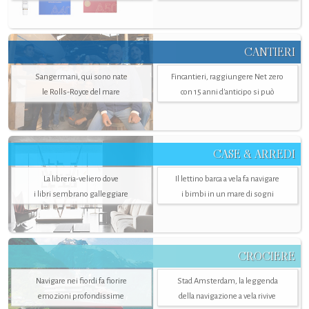
CANTIERI
Sangermani, qui sono nate
Fincantieri, raggiungere Net zero
le Rolls-Royce del mare
con 15 anni d'anticipo si può
CASE & ARREDI
La libreria-veliero dove
Il lettino barca a vela fa navigare
i libri sembrano galleggiare
i bimbi in un mare di sogni
CROCIERE
Navigare nei fiordi fa fiorire
Stad Amsterdam, la leggenda
emozioni profondissime
della navigazione a vela rivive