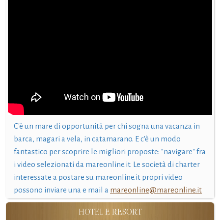
C'è un mare di opportunità per chi sogna una vacanza in
barca, magari a vela, in catamarano. E c'è un modo
fantastico per scoprire le migliori proposte: "navigare" fra
i video selezionati da mareonline.it. Le società di charter
interessate a postare su mareonline.it propri video
possono inviare una e mail a
mareonline@mareonline.it
HOTEL E RESORT