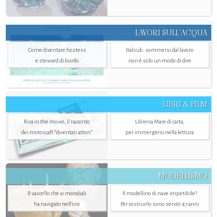
LAVORI SULL’ACQUA
Come diventare hostess
Italsub: sommersi dal lavoro
e steward di bordo
non è solo un modo di dire
LIBRI & FILM
Riva in the movie, il racconto
Libreria Mare di carta,
dei motoscafi “diventati attori”
per immergersi nella lettura
MODELLISMO
Il vascello che ai mondiali
Il modellino di nave irripetibile?
ha navigato nell’oro
Per costruirlo sono serviti 47 anni