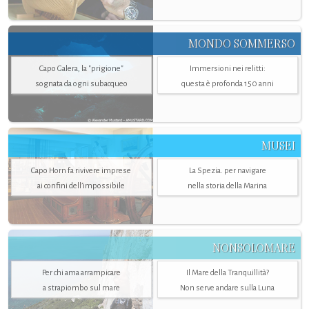
MONDO SOMMERSO
Capo Galera, la "prigione"
Immersioni nei relitti:
sognata da ogni subacqueo
questa è profonda 150 anni
MUSEI
Capo Horn fa rivivere imprese
La Spezia. per navigare
ai confini dell’impossibile
nella storia della Marina
NONSOLOMARE
Per chi ama arrampicare
Il Mare della Tranquillità?
a strapiombo sul mare
Non serve andare sulla Luna