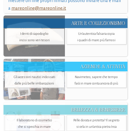
mettere on line propri filmati possono inviare una e mail
a
mareonline@mareonline.it
ARTE E COLLEZIONISMO
I denti di capodoglio
Un’autentica falsaria copia
incisi sono veri tesori
i quadri di mare più famosi
AZIENDE & ATTIVITÀ
Gli accessori nautici indossati
Navimeteo, sapere che tempo
dalle più belle imbarcazioni
farà in mare conta ancora di più
BELLEZZA & BENESSERE
Il laboratorio di cosmetici
Pelle dorata e protetta? Il segreto
che si specchia in mare
si cela in un’antica pietra Inca