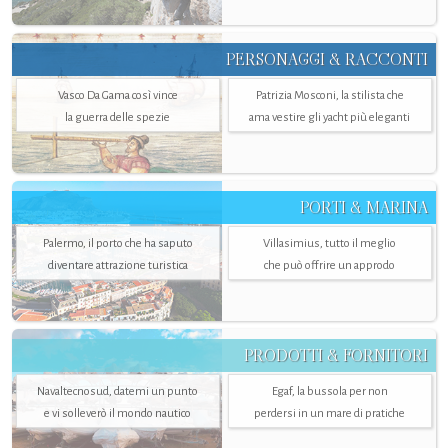
PERSONAGGI & RACCONTI
Vasco Da Gama così vince
Patrizia Mosconi, la stilista che
la guerra delle spezie
ama vestire gli yacht più eleganti
PORTI & MARINA
Palermo, il porto che ha saputo
Villasimius, tutto il meglio
diventare attrazione turistica
che può offrire un approdo
PRODOTTI & FORNITORI
Navaltecnosud, datemi un punto
Egaf, la bussola per non
e vi solleverò il mondo nautico
perdersi in un mare di pratiche