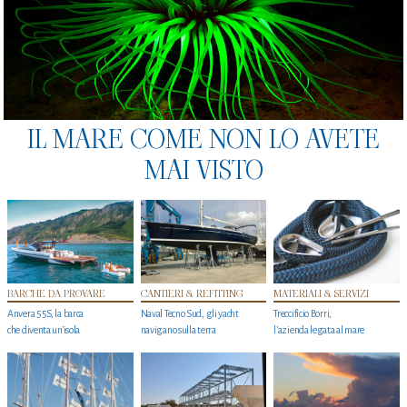
IL MARE COME NON LO AVETE
MAI VISTO
BARCHE DA PROVARE
CANTIERI & REFITTING
MATERIALI & SERVIZI
Anvera 55S, la barca
Naval Tecno Sud, gli yacht
Treccificio Borri,
che diventa un'isola
navigano sulla terra
l'azienda legata al mare