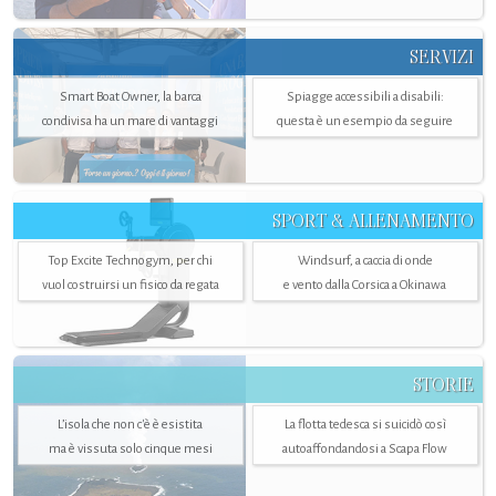
SERVIZI
Smart Boat Owner, la barca
Spiagge accessibili a disabili:
condivisa ha un mare di vantaggi
questa è un esempio da seguire
SPORT & ALLENAMENTO
Top Excite Technogym, per chi
Windsurf, a caccia di onde
vuol costruirsi un fisico da regata
e vento dalla Corsica a Okinawa
STORIE
L’isola che non c'è è esistita
La flotta tedesca si suicidò così
ma è vissuta solo cinque mesi
autoaffondandosi a Scapa Flow