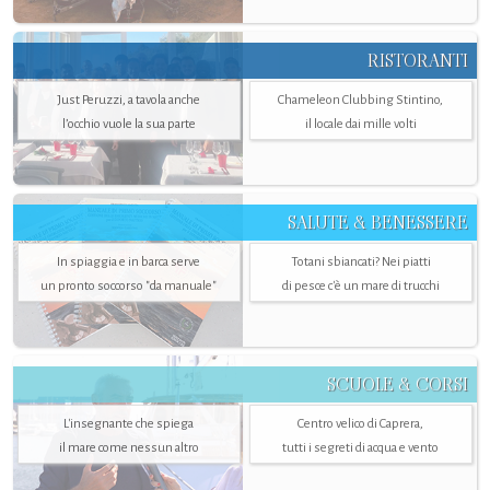
RISTORANTI
Just Peruzzi, a tavola anche
Chameleon Clubbing Stintino,
l’occhio vuole la sua parte
il locale dai mille volti
SALUTE & BENESSERE
In spiaggia e in barca serve
Totani sbiancati? Nei piatti
un pronto soccorso "da manuale"
di pesce c'è un mare di trucchi
SCUOLE & CORSI
L'insegnante che spiega
Centro velico di Caprera,
il mare come nessun altro
tutti i segreti di acqua e vento