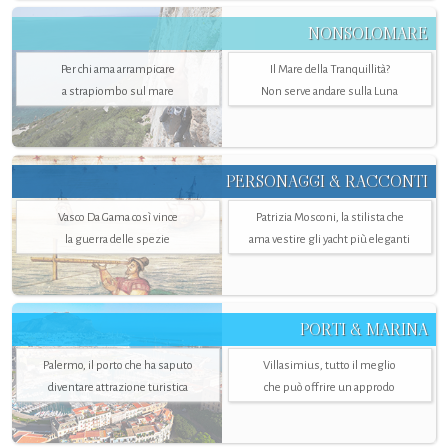
NONSOLOMARE
Per chi ama arrampicare
Il Mare della Tranquillità?
a strapiombo sul mare
Non serve andare sulla Luna
PERSONAGGI & RACCONTI
Vasco Da Gama così vince
Patrizia Mosconi, la stilista che
la guerra delle spezie
ama vestire gli yacht più eleganti
PORTI & MARINA
Palermo, il porto che ha saputo
Villasimius, tutto il meglio
diventare attrazione turistica
che può offrire un approdo