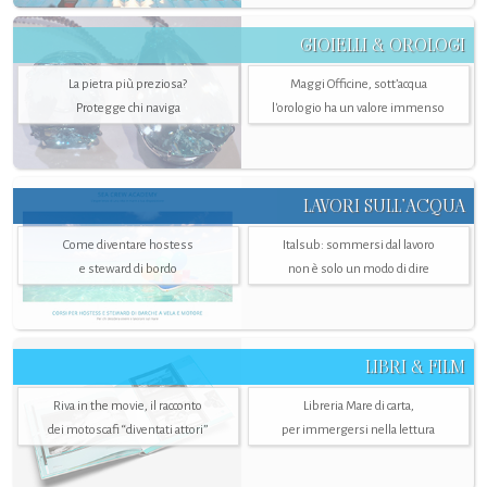
GIOIELLI & OROLOGI
La pietra più preziosa?
Maggi Officine, sott’acqua
Protegge chi naviga
l'orologio ha un valore immenso
LAVORI SULL’ACQUA
Come diventare hostess
Italsub: sommersi dal lavoro
e steward di bordo
non è solo un modo di dire
LIBRI & FILM
Riva in the movie, il racconto
Libreria Mare di carta,
dei motoscafi “diventati attori”
per immergersi nella lettura