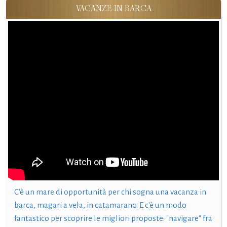
VACANZE IN BARCA
C'è un mare di opportunità per chi sogna una vacanza in
barca, magari a vela, in catamarano. E c'è un modo
fantastico per scoprire le migliori proposte: "navigare" fra