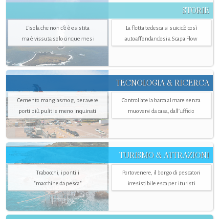
STORIE
L’isola che non c'è è esistita
La flotta tedesca si suicidò così
ma è vissuta solo cinque mesi
autoaffondandosi a Scapa Flow
TECNOLOGIA & RICERCA
Cemento mangiasmog, per avere
Controllate la barca al mare senza
porti più puliti e meno inquinati
muovervi da casa, dall’ufficio
TURISMO & ATTRAZIONI
Trabocchi, i pontili
Portovenere, il borgo di pescatori
"macchine da pesca"
irresistibile esca per i turisti