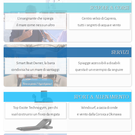
SCUOLE & CORSI
L'insegnante che spiega
Centro velico di Caprera,
il mare come nessun altro
tutti i segreti di acqua e vento
SERVIZI
Smart Boat Owner, la barca
Spiagge accessibili a disabili:
condivisa ha un mare di vantaggi
questa è un esempio da seguire
SPORT & ALLENAMENTO
Top Excite Technogym, per chi
Windsurf, a caccia di onde
vuol costruirsi un fisico da regata
e vento dalla Corsica a Okinawa