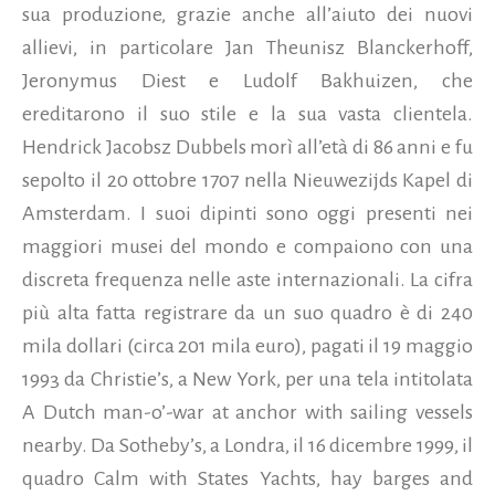
sua produzione, grazie anche all’aiuto dei nuovi
allievi, in particolare Jan Theunisz Blanckerhoff,
Jeronymus Diest e Ludolf Bakhuizen, che
ereditarono il suo stile e la sua vasta clientela.
Hendrick Jacobsz Dubbels morì all’età di 86 anni e fu
sepolto il 20 ottobre 1707 nella Nieuwezijds Kapel di
Amsterdam. I suoi dipinti sono oggi presenti nei
maggiori musei del mondo e compaiono con una
discreta frequenza nelle aste internazionali. La cifra
più alta fatta registrare da un suo quadro è di 240
mila dollari (circa 201 mila euro), pagati il 19 maggio
1993 da Christie’s, a New York, per una tela intitolata
A Dutch man-o’-war at anchor with sailing vessels
nearby. Da Sotheby’s, a Londra, il 16 dicembre 1999, il
quadro Calm with States Yachts, hay barges and