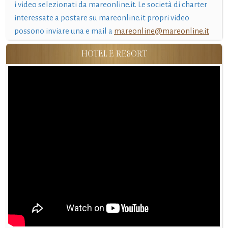
i video selezionati da mareonline.it. Le società di charter
interessate a postare su mareonline.it propri video
possono inviare una e mail a
mareonline@mareonline.it
HOTEL E RESORT