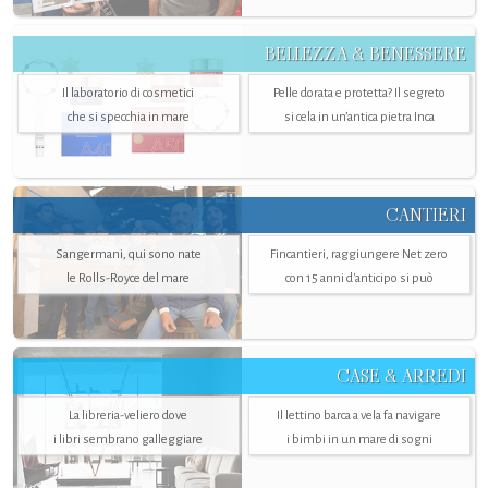
BELLEZZA & BENESSERE
Il laboratorio di cosmetici
Pelle dorata e protetta? Il segreto
che si specchia in mare
si cela in un’antica pietra Inca
CANTIERI
Sangermani, qui sono nate
Fincantieri, raggiungere Net zero
le Rolls-Royce del mare
con 15 anni d'anticipo si può
CASE & ARREDI
La libreria-veliero dove
Il lettino barca a vela fa navigare
i libri sembrano galleggiare
i bimbi in un mare di sogni