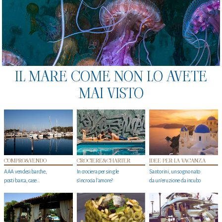
IL MARE COME NON LO AVETE
MAI VISTO
COMPRO&VENDO
CROCIERE&CHARTER
IDEE PER LA VACANZA
AAA vendesi barche,
In crociera per single
Santorini, un sogno nato
posti barca, case…
s'incrocia l’amore?
da un’eruzione da incubo