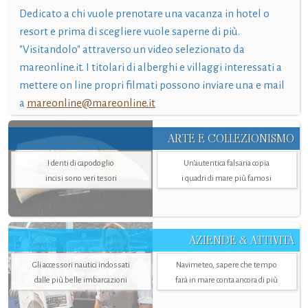
Dedicato a chi vuole prenotare una vacanza in hotel o
resort e prima di scegliere vuole saperne di più.
"Visitandolo" attraverso un video selezionato da
mareonline.it. I titolari di alberghi e villaggi interessati a
mettere on line propri filmati possono inviare una e mail
a
mareonline@mareonline.it
ARTE E COLLEZIONISMO
I denti di capodoglio
Un’autentica falsaria copia
incisi sono veri tesori
i quadri di mare più famosi
AZIENDE & ATTIVITÀ
Gli accessori nautici indossati
Navimeteo, sapere che tempo
dalle più belle imbarcazioni
farà in mare conta ancora di più