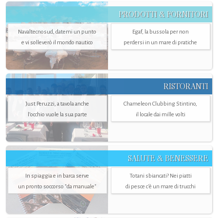
PRODOTTI & FORNITORI
Navaltecnosud, datemi un punto
Egaf, la bussola per non
e vi solleverò il mondo nautico
perdersi in un mare di pratiche
RISTORANTI
Just Peruzzi, a tavola anche
Chameleon Clubbing Stintino,
l’occhio vuole la sua parte
il locale dai mille volti
SALUTE & BENESSERE
In spiaggia e in barca serve
Totani sbiancati? Nei piatti
un pronto soccorso "da manuale"
di pesce c'è un mare di trucchi