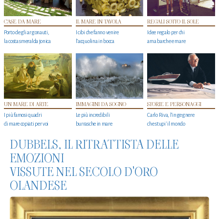
CASE DA MARE
IL MARE IN TAVOLA
REGALI SOTTO IL SOLE
Porto degli argonauti,
I cibi che fanno venire
Idee regalo per chi
la costa smeralda jonica
l’acquolina in bocca
ama barche e mare
UN MARE DI ARTE
IMMAGINI DA SOGNO
STORIE E PERSONAGGI
I più famosi quadri
Le più incredibili
Carlo Riva, l’ingegnere
di mare copiati per voi
burrasche in mare
che stupi' il mondo
DUBBELS, IL RITRATTISTA DELLE
EMOZIONI
VISSUTE NEL SECOLO D'ORO
OLANDESE