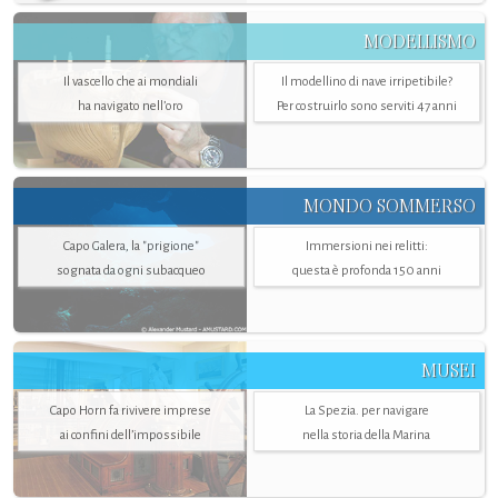
MODELLISMO
Il vascello che ai mondiali
Il modellino di nave irripetibile?
ha navigato nell’oro
Per costruirlo sono serviti 47 anni
MONDO SOMMERSO
Capo Galera, la "prigione"
Immersioni nei relitti:
sognata da ogni subacqueo
questa è profonda 150 anni
MUSEI
Capo Horn fa rivivere imprese
La Spezia. per navigare
ai confini dell’impossibile
nella storia della Marina