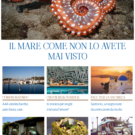
IL MARE COME NON LO AVETE
MAI VISTO
COMPRO&VENDO
CROCIERE&CHARTER
IDEE PER LA VACANZA
AAA vendesi barche,
In crociera per single
Santorini, un sogno nato
posti barca, case…
s'incrocia l’amore?
da un’eruzione da incubo