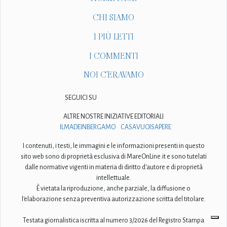
CHI SIAMO
I PIÙ LETTI
I COMMENTI
NOI C'ERAVAMO
SEGUICI SU
ALTRE NOSTRE INIZIATIVE EDITORIALI
ILMADEINBERGAMO
CASAVUOISAPERE
I contenuti, i testi, le immagini e le informazioni presenti in questo
sito web sono di proprietà esclusiva di MareOnLine.it e sono tutelati
dalle normative vigenti in materia di diritto d'autore e di proprietà
intellettuale.
È vietata la riproduzione, anche parziale, la diffusione o
l'elaborazione senza preventiva autorizzazione scritta del titolare.
Testata giornalistica iscritta al numero 3/2026 del Registro Stampa