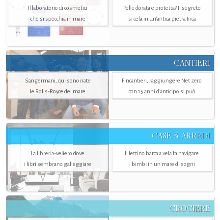
Il laboratorio di cosmetici
Pelle dorata e protetta? Il segreto
che si specchia in mare
si cela in un’antica pietra Inca
CANTIERI
Sangermani, qui sono nate
Fincantieri, raggiungere Net zero
le Rolls-Royce del mare
con 15 anni d'anticipo si può
CASE & ARREDI
La libreria-veliero dove
Il lettino barca a vela fa navigare
i libri sembrano galleggiare
i bimbi in un mare di sogni
CROCIERE