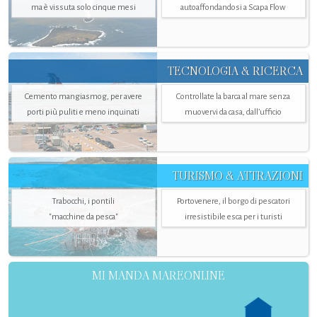
ma è vissuta solo cinque mesi
autoaffondandosi a Scapa Flow
TECNOLOGIA & RICERCA
Cemento mangiasmog, per avere
Controllate la barca al mare senza
porti più puliti e meno inquinati
muovervi da casa, dall’ufficio
TURISMO & ATTRAZIONI
Trabocchi, i pontili
Portovenere, il borgo di pescatori
"macchine da pesca"
irresistibile esca per i turisti
MI MANDA MAREONLINE