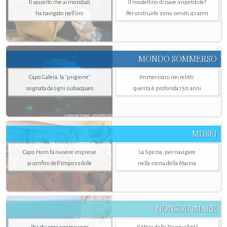
Il vascello che ai mondiali
Il modellino di nave irripetibile?
ha navigato nell’oro
Per costruirlo sono serviti 47 anni
MONDO SOMMERSO
Capo Galera, la "prigione"
Immersioni nei relitti:
sognata da ogni subacqueo
questa è profonda 150 anni
MUSEI
Capo Horn fa rivivere imprese
La Spezia. per navigare
ai confini dell’impossibile
nella storia della Marina
NONSOLOMARE