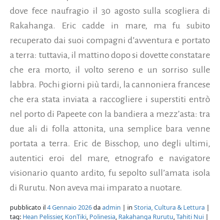
dove fece naufragio il 30 agosto sulla scogliera di
Rakahanga. Eric cadde in mare, ma fu subito
recuperato dai suoi compagni d’avventura e portato
a terra: tuttavia, il mattino dopo si dovette constatare
che era morto, il volto sereno e un sorriso sulle
labbra. Pochi giorni più tardi, la cannoniera francese
che era stata inviata a raccogliere i superstiti entrò
nel porto di Papeete con la bandiera a mezz’asta: tra
due ali di folla attonita, una semplice bara venne
portata a terra. Eric de Bisschop, uno degli ultimi,
autentici eroi del mare, etnografo e navigatore
visionario quanto ardito, fu sepolto sull’amata isola
di Rurutu. Non aveva mai imparato a nuotare.
pubblicato il
4 Gennaio 2026
da
admin
| in
Storia, Cultura & Lettura
|
tag:
Hean Pelissier
,
KonTiki
,
Polinesia
,
Rakahanga Rurutu
,
Tahiti Nui
|