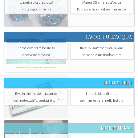
La pietra più preziosa?
Maggi Officine, sott’acqua
Protegge chi naviga
l'orologio ha un valore immenso
LAVORI SULL’ACQUA
Come diventare hostess
Italsub: sommersi dal lavoro
e steward di bordo
non è solo un modo di dire
LIBRI & FILM
Riva in the movie, il racconto
Libreria Mare di carta,
dei motoscafi “diventati attori”
per immergersi nella lettura
MODELLISMO