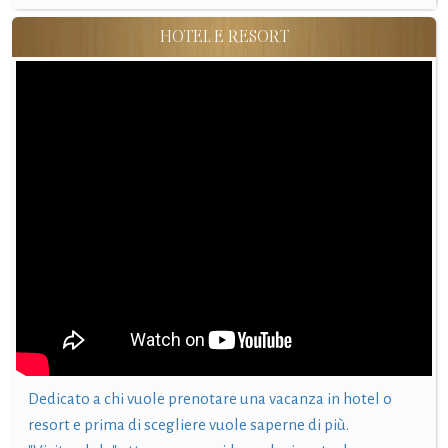
HOTEL E RESORT
Dedicato a chi vuole prenotare una vacanza in hotel o
resort e prima di scegliere vuole saperne di più.