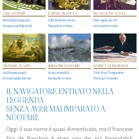
CASE DA MARE
IL MARE IN TAVOLA
REGALI SOTTO IL SOLE
Porto degli argonauti,
I cibi che fanno venire
Idee regalo per chi
la costa smeralda jonica
l’acquolina in bocca
ama barche e mare
UN MARE DI ARTE
IMMAGINI DA SOGNO
STORIE E PERSONAGGI
I più famosi quadri
Le più incredibili
Carlo Riva, l’ingegnere
di mare copiati per voi
burrasche in mare
che stupi' il mondo
IL NAVIGATORE ENTRATO NELLA
LEGGENDA
SENZA AVER MAI IMPARATO A
NUOTARE
Oggi il suo nome è quasi dimenticato, ma il francese
Eric de Bisschop è stato uno dei più formidabili