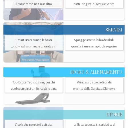
il mare come nessun altro
tutti i segreti di acqua e vento
SERVIZI
Smart Boat Owner, la barca
Spiagge accessibili a disabili:
condivisa ha un mare di vantaggi
questa è un esempio da seguire
SPORT & ALLENAMENTO
Top Excite Technogym, per chi
Windsurf, a caccia di onde
vuol costruirsi un fisico da regata
e vento dalla Corsica a Okinawa
STORIE
L’isola che non c'è è esistita
La flotta tedesca si suicidò così