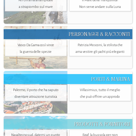
Per chi ama arrampicare
Il Mare della Tranquillità?
a strapiombo sul mare
Non serve andare sulla Luna
PERSONAGGI & RACCONTI
Vasco Da Gama così vince
Patrizia Mosconi, la stilista che
la guerra delle spezie
ama vestire gli yacht più eleganti
PORTI & MARINA
Palermo, il porto che ha saputo
Villasimius, tutto il meglio
diventare attrazione turistica
che può offrire un approdo
PRODOTTI & FORNITORI
Navaltecnosud, datemi un punto
Egaf, la bussola per non