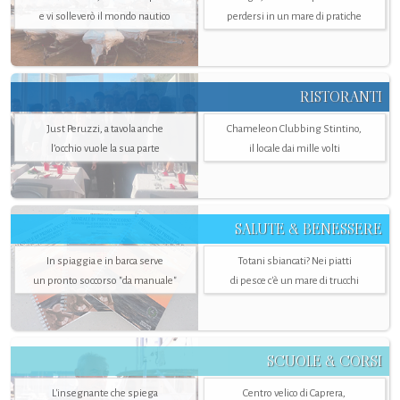
e vi solleverò il mondo nautico
perdersi in un mare di pratiche
RISTORANTI
Just Peruzzi, a tavola anche
Chameleon Clubbing Stintino,
l’occhio vuole la sua parte
il locale dai mille volti
SALUTE & BENESSERE
In spiaggia e in barca serve
Totani sbiancati? Nei piatti
un pronto soccorso "da manuale"
di pesce c'è un mare di trucchi
SCUOLE & CORSI
L'insegnante che spiega
Centro velico di Caprera,