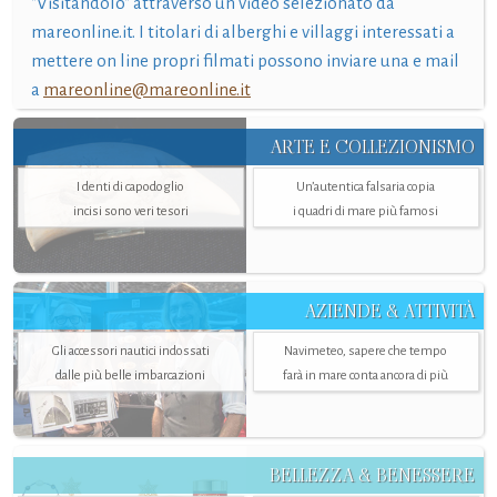
"Visitandolo" attraverso un video selezionato da
mareonline.it. I titolari di alberghi e villaggi interessati a
mettere on line propri filmati possono inviare una e mail
a
mareonline@mareonline.it
ARTE E COLLEZIONISMO
I denti di capodoglio
Un’autentica falsaria copia
incisi sono veri tesori
i quadri di mare più famosi
AZIENDE & ATTIVITÀ
Gli accessori nautici indossati
Navimeteo, sapere che tempo
dalle più belle imbarcazioni
farà in mare conta ancora di più
BELLEZZA & BENESSERE