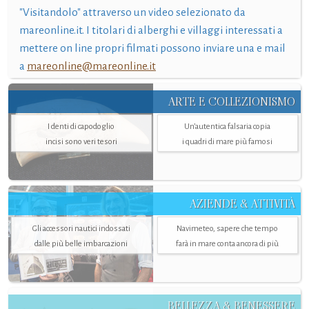
"Visitandolo" attraverso un video selezionato da
mareonline.it. I titolari di alberghi e villaggi interessati a
mettere on line propri filmati possono inviare una e mail
a
mareonline@mareonline.it
ARTE E COLLEZIONISMO
I denti di capodoglio
Un’autentica falsaria copia
incisi sono veri tesori
i quadri di mare più famosi
AZIENDE & ATTIVITÀ
Gli accessori nautici indossati
Navimeteo, sapere che tempo
dalle più belle imbarcazioni
farà in mare conta ancora di più
BELLEZZA & BENESSERE