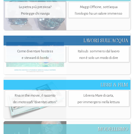
La pietra più preziosa?
Maggi Officine, sott’acqua
Protegge chi naviga
l'orologio ha un valore immenso
LAVORI SULL’ACQUA
Come diventare hostess
Italsub: sommersi dal lavoro
e steward di bordo
non è solo un modo di dire
LIBRI & FILM
Riva in the movie, il racconto
Libreria Mare di carta,
dei motoscafi “diventati attori”
per immergersi nella lettura
MODELLISMO