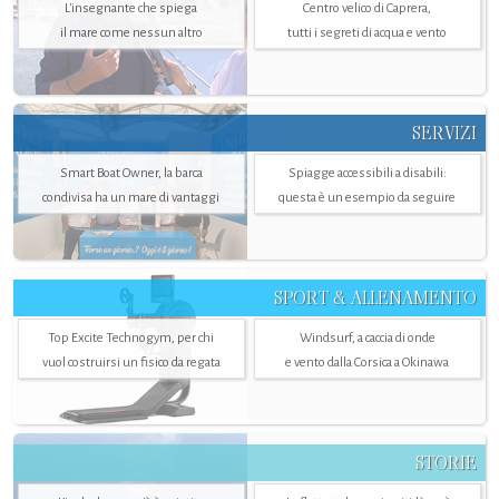
L'insegnante che spiega
Centro velico di Caprera,
il mare come nessun altro
tutti i segreti di acqua e vento
SERVIZI
Smart Boat Owner, la barca
Spiagge accessibili a disabili:
condivisa ha un mare di vantaggi
questa è un esempio da seguire
SPORT & ALLENAMENTO
Top Excite Technogym, per chi
Windsurf, a caccia di onde
vuol costruirsi un fisico da regata
e vento dalla Corsica a Okinawa
STORIE