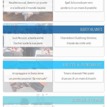
Navaltecnosud, datemi un punto
Egaf, la bussola per non
e vi solleverò il mondo nautico
perdersi in un mare di pratiche
RISTORANTI
Just Peruzzi, a tavola anche
Chameleon Clubbing Stintino,
l’occhio vuole la sua parte
il locale dai mille volti
SALUTE & BENESSERE
In spiaggia e in barca serve
Totani sbiancati? Nei piatti
un pronto soccorso "da manuale"
di pesce c'è un mare di trucchi
SCUOLE & CORSI