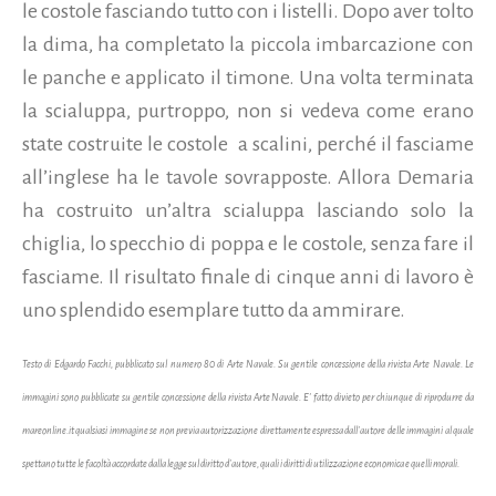
le costole fasciando tutto con i listelli. Dopo aver tolto
la dima, ha completato la piccola imbarcazione con
le panche e applicato il timone. Una volta terminata
la scialuppa, purtroppo, non si vedeva come erano
state costruite le costole a scalini, perché il fasciame
all’inglese ha le tavole sovrapposte. Allora Demaria
ha costruito un’altra scialuppa lasciando solo la
chiglia, lo specchio di poppa e le costole, senza fare il
fasciame. Il risultato finale di cinque anni di lavoro è
uno splendido esemplare tutto da ammirare.
Testo di Edgardo Facchi, pubblicato sul
numero 80 di Arte Navale. Su gentile concessione della rivista Arte Navale. Le
immagini sono pubblicate su gentile concessione della rivista Arte Navale. E' fatto divieto per chiunque di riprodurre da
mareonline.it qualsiasi immagine se non previa autorizzazione direttamente espressa dall'autore delle immagini al quale
spettano tutte le facoltà accordate dalla legge sul diritto d'autore, quali i diritti di utilizzazione economica e quelli morali.