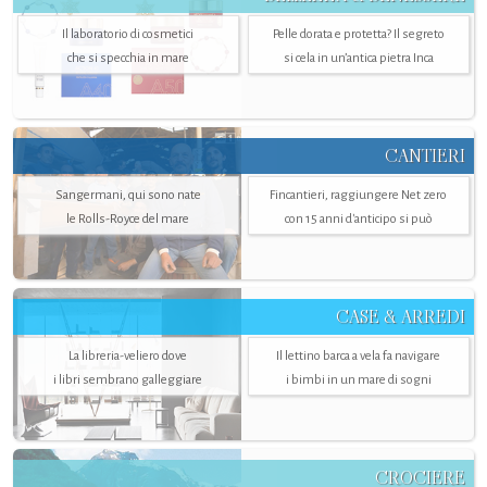
Il laboratorio di cosmetici
Pelle dorata e protetta? Il segreto
che si specchia in mare
si cela in un’antica pietra Inca
CANTIERI
Sangermani, qui sono nate
Fincantieri, raggiungere Net zero
le Rolls-Royce del mare
con 15 anni d'anticipo si può
CASE & ARREDI
La libreria-veliero dove
Il lettino barca a vela fa navigare
i libri sembrano galleggiare
i bimbi in un mare di sogni
CROCIERE