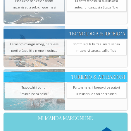
L’isola che non c'è è esistita
La flotta tedesca si suicidò così
ma è vissuta solo cinque mesi
autoaffondandosi a Scapa Flow
TECNOLOGIA & RICERCA
Cemento mangiasmog, per avere
Controllate la barca al mare senza
porti più puliti e meno inquinati
muovervi da casa, dall’ufficio
TURISMO & ATTRAZIONI
Trabocchi, i pontili
Portovenere, il borgo di pescatori
"macchine da pesca"
irresistibile esca per i turisti
MI MANDA MAREONLINE