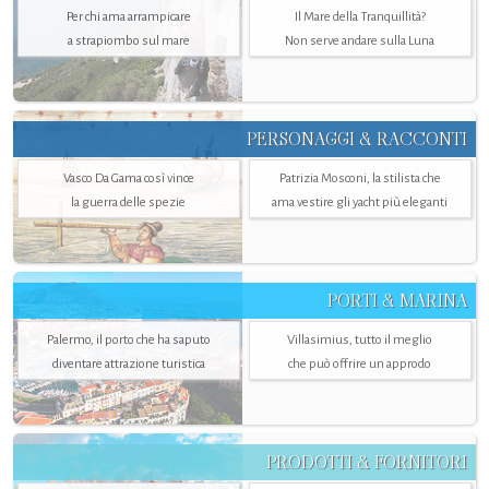
Per chi ama arrampicare
Il Mare della Tranquillità?
a strapiombo sul mare
Non serve andare sulla Luna
PERSONAGGI & RACCONTI
Vasco Da Gama così vince
Patrizia Mosconi, la stilista che
la guerra delle spezie
ama vestire gli yacht più eleganti
PORTI & MARINA
Palermo, il porto che ha saputo
Villasimius, tutto il meglio
diventare attrazione turistica
che può offrire un approdo
PRODOTTI & FORNITORI