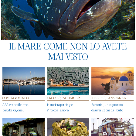
IL MARE COME NON LO AVETE
MAI VISTO
COMPRO&VENDO
CROCIERE&CHARTER
IDEE PER LA VACANZA
AAA vendesi barche,
In crociera per single
Santorini, un sogno nato
posti barca, case…
s'incrocia l’amore?
da un’eruzione da incubo