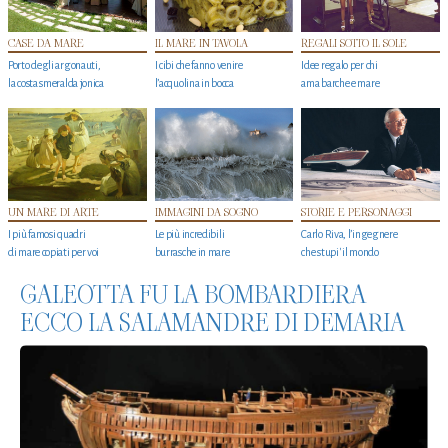
CASE DA MARE
IL MARE IN TAVOLA
REGALI SOTTO IL SOLE
Porto degli argonauti,
I cibi che fanno venire
Idee regalo per chi
la costa smeralda jonica
l’acquolina in bocca
ama barche e mare
UN MARE DI ARTE
IMMAGINI DA SOGNO
STORIE E PERSONAGGI
I più famosi quadri
Le più incredibili
Carlo Riva, l’ingegnere
di mare copiati per voi
burrasche in mare
che stupi' il mondo
GALEOTTA FU LA BOMBARDIERA
ECCO LA SALAMANDRE DI DEMARIA