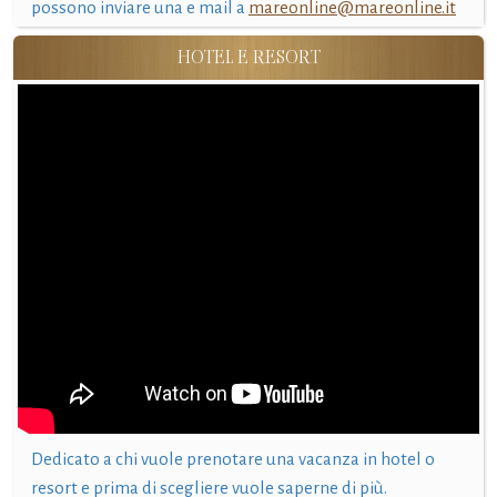
possono inviare una e mail a
mareonline@mareonline.it
HOTEL E RESORT
Dedicato a chi vuole prenotare una vacanza in hotel o
resort e prima di scegliere vuole saperne di più.