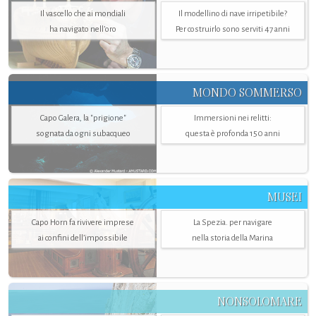
Il vascello che ai mondiali
Il modellino di nave irripetibile?
ha navigato nell’oro
Per costruirlo sono serviti 47 anni
MONDO SOMMERSO
Capo Galera, la "prigione"
Immersioni nei relitti:
sognata da ogni subacqueo
questa è profonda 150 anni
MUSEI
Capo Horn fa rivivere imprese
La Spezia. per navigare
ai confini dell’impossibile
nella storia della Marina
NONSOLOMARE