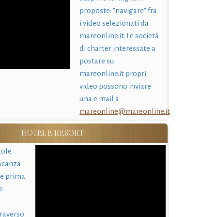
proposte: "navigare" fra
i video selezionati da
mareonline.it. Le società
di charter interessate a
postare su
mareonline.it propri
video possono inviare
una e mail a
mareonline@mareonline.it
HOTEL E RESORT
uole
acanza
 e prima
e
traverso