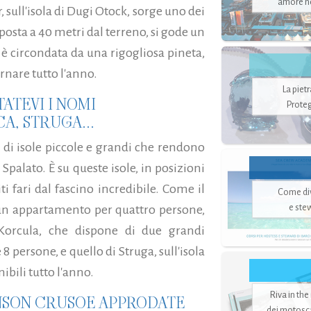
amore no
, sull'isola di Dugi Otock, sorge uno dei
 posta a 40 metri dal terreno, si gode un
è circondata da una rigogliosa pineta,
rnare tutto l'anno.
La piet
ATEVI I NOMI
Proteg
A, STRUGA...
 di isole piccole e grandi che rendono
Spalato. È su queste isole, in posizioni
iti fari dal fascino incredibile. Come il
Come di
e ste
ha un appartamento per quattro persone,
i Korcula, che dispone di due grandi
8 persone, e quello di Struga, sull'isola
ibili tutto l'anno.
Riva in the
BINSON CRUSOE APPRODATE
dei motoscaf