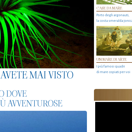
CASE DA MARE
Porto degli argonauti,
la costa smeralda jonic
UN MARE DI ARTE
I più famosi quadri
AVETE MAI VISTO
di mare copiati per voi
CO DOVE
PIÙ AVVENTUROSE