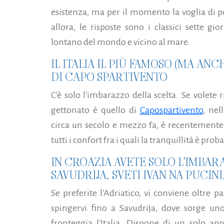
esistenza, ma per il momento la voglia di 
allora, le risposte sono i classici sette g
lontano del mondo e vicino al mare.
IL ITALIA IL PIÙ FAMOSO (MA AN
DI CAPO SPARTIVENTO
C'è solo l'imbarazzo della scelta. Se volete 
gettonato è quello di
Capospartivento
, nel
circa un secolo e mezzo fa, è recentemente 
tutti i confort fra i quali la tranquillità è pr
IN CROAZIA AVETE SOLO L'IMBAR
SAVUDRIJA, SVETI IVAN NA PUCINI
Se preferite l'Adriatico, vi conviene oltre p
spingervi fino a Savudrija, dove sorge uno
fronteggia l'Italia. Dispone di un solo a