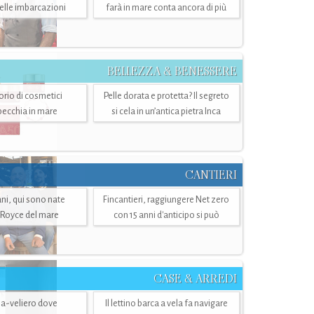
belle imbarcazioni
farà in mare conta ancora di più
BELLEZZA & BENESSERE
torio di cosmetici
Pelle dorata e protetta? Il segreto
specchia in mare
si cela in un’antica pietra Inca
CANTIERI
i, qui sono nate
Fincantieri, raggiungere Net zero
-Royce del mare
con 15 anni d'anticipo si può
CASE & ARREDI
ria-veliero dove
Il lettino barca a vela fa navigare