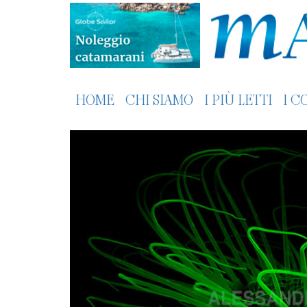
HOME
CHI SIAMO
I PIÙ LETTI
I C