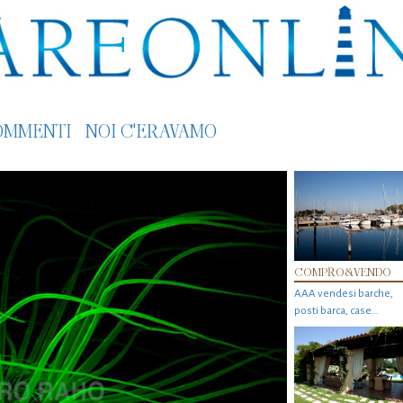
OMMENTI
NOI C'ERAVAMO
COMPRO&VENDO
AAA vendesi barche,
posti barca, case…