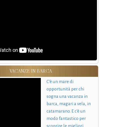
VACANZE IN BARCA
C'è un mare di
opportunità per chi
sogna una vacanza in
barca, magari a vela, in
catamarano. E c'è un
modo fantastico per
scoprire le migliori