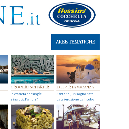
AREE TEMATICHE
CROCIERE&CHARTER
IDEE PER LA VACANZA
In crociera per single
Santorini, un sogno nato
s'incrocia l’amore?
da un’eruzione da incubo