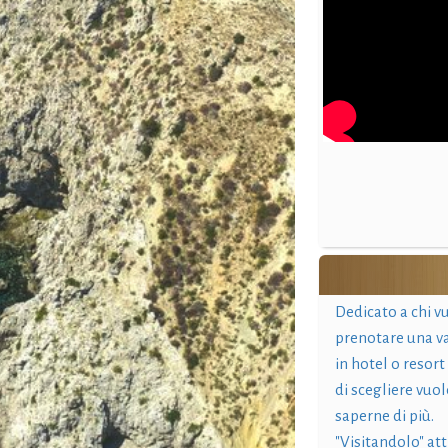
Dedicato a chi v
prenotare una v
in hotel o resort
di scegliere vuol
saperne di più.
"Visitandolo" at