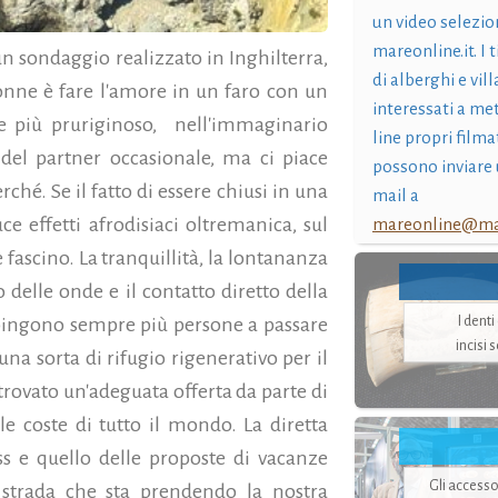
un video selezio
mareonline.it. I t
n sondaggio realizzato in Inghilterra,
di alberghi e vil
donne è fare l'amore in un faro con un
interessati a me
e più pruriginoso, nell'immaginario
line propri filma
del partner occasionale, ma ci piace
possono inviare 
ché. Se il fatto di essere chiusi in una
mail a
e effetti afrodisiaci oltremanica, sul
mareonline@mar
 fascino. La tranquillità, la lontananza
o delle onde e il contatto diretto della
I dent
pingono sempre più persone a passare
incisi 
una sorta di rifugio rigenerativo per il
trovato un'adeguata offerta da parte di
le coste di tutto il mondo. La diretta
ss e quello delle proposte di vacanze
Gli accesso
 strada che sta prendendo la nostra