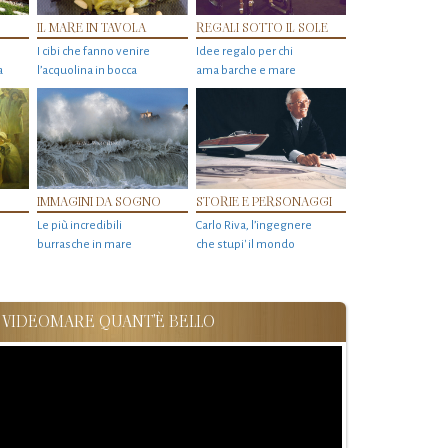
IL MARE IN TAVOLA
REGALI SOTTO IL SOLE
I cibi che fanno venire
Idee regalo per chi
a
l’acquolina in bocca
ama barche e mare
IMMAGINI DA SOGNO
STORIE E PERSONAGGI
Le più incredibili
Carlo Riva, l’ingegnere
burrasche in mare
che stupi' il mondo
VIDEOMARE QUANT'È BELLO