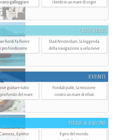
mbrano galleggiare
i bimbi in un mare di sogni
CROCIERE
i fiordi fa fiorire
Stad Amsterdam, la leggenda
i profondissime
della navigazione a vela rivive
EVENTI
dove gustare tutto
Fondali puliti, la missione
ù profondo del mare
contro un mare di rifiuti
FIERE & SALONI
 Canness, il primo
Il giro del mondo