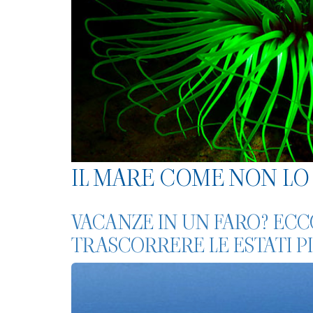
IL MARE COME NON LO 
VACANZE IN UN FARO? EC
TRASCORRERE LE ESTATI 