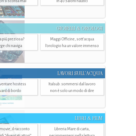
n si scorda mai
in 40 Saloni nautici
GIOIELLI & OROLOGI
ra più preziosa?
Maggi Officine, sott’acqua
ge chi naviga
l'orologio ha un valore immenso
LAVORI SULL’ACQUA
ventare hostess
Italsub: sommersi dal lavoro
ward di bordo
non è solo un modo di dire
LIBRI & FILM
 movie, il racconto
Libreria Mare di carta,
i “diventati attori”
per immergersi nella lettura