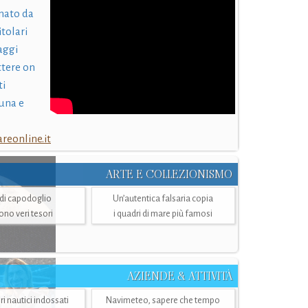
nato da
itolari
laggi
ttere on
ti
una e
eonline.it
ARTE E COLLEZIONISMO
i di capodoglio
Un’autentica falsaria copia
sono veri tesori
i quadri di mare più famosi
AZIENDE & ATTIVITÀ
ri nautici indossati
Navimeteo, sapere che tempo