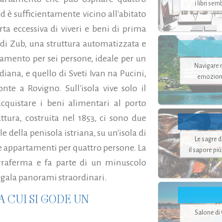
i libri se
d è sufficientamente vicino all'abitato
a eccessiva di viveri e beni di prima
o di Zub, una struttura automatizzata e
rtamento per sei persone, ideale per un
Navigare ne
iana, e quello di Sveti Ivan na Pucini,
emozion
onte a Rovigno. Sull'isola vive solo il
cquistare i beni alimentari al porto
ttura, costruita nel 1853, ci sono due
 della penisola istriana, su un'isola di
Le sagre 
 due appartamenti per quattro persone. La
il sapore pi
erraferma e fa parte di un minuscolo
 regala panorami straordinari.
DA CUI SI GODE UN
Salone di