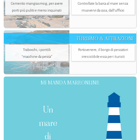
Cemento mangiasmog, per avere
Controllate la barca al mare senza
porti più puliti e meno inquinati
muovervi da casa, dall’ufficio
TURISMO & ATTRAZIONI
Trabocchi, i pontili
Portovenere, il borgo di pescatori
"macchine da pesca"
irresistibile esca per i turisti
MI MANDA MAREONLINE
Un
mare
di