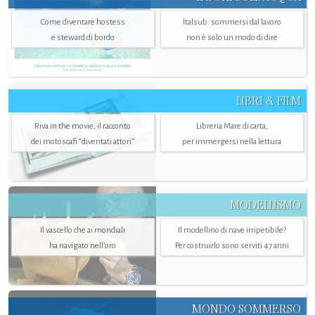
Come diventare hostess
Italsub: sommersi dal lavoro
e steward di bordo
non è solo un modo di dire
LIBRI & FILM
Riva in the movie, il racconto
Libreria Mare di carta,
dei motoscafi “diventati attori”
per immergersi nella lettura
MODELLISMO
Il vascello che ai mondiali
Il modellino di nave irripetibile?
ha navigato nell’oro
Per costruirlo sono serviti 47 anni
MONDO SOMMERSO