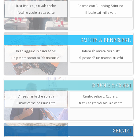
Just Peruzzi, a tavola anche
Chameleon Clubbing Stintino,
l’occhio vuole la sua parte
il locale dai mille volti
SALUTE & BENESSERE
In spiaggia e in barca serve
Totani sbiancati? Nei piatti
un pronto soccorso "da manuale"
di pesce c'è un mare di trucchi
SCUOLE & CORSI
L'insegnante che spiega
Centro velico di Caprera,
il mare come nessun altro
tutti i segreti di acqua e vento
SERVIZI