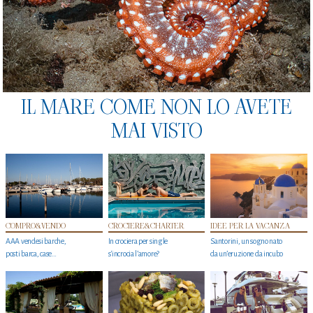
IL MARE COME NON LO AVETE
MAI VISTO
COMPRO&VENDO
CROCIERE&CHARTER
IDEE PER LA VACANZA
AAA vendesi barche,
In crociera per single
Santorini, un sogno nato
posti barca, case…
s'incrocia l’amore?
da un’eruzione da incubo