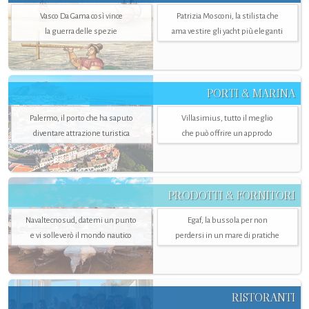
Vasco Da Gama così vince
Patrizia Mosconi, la stilista che
la guerra delle spezie
ama vestire gli yacht più eleganti
PORTI & MARINA
Palermo, il porto che ha saputo
Villasimius, tutto il meglio
diventare attrazione turistica
che può offrire un approdo
PRODOTTI & FORNITORI
Navaltecnosud, datemi un punto
Egaf, la bussola per non
e vi solleverò il mondo nautico
perdersi in un mare di pratiche
RISTORANTI