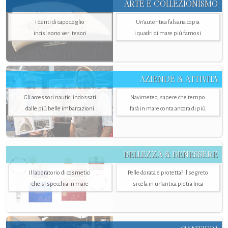
ARTE E COLLEZIONISMO
I denti di capodoglio
Un’autentica falsaria copia
incisi sono veri tesori
i quadri di mare più famosi
AZIENDE & ATTIVITÀ
Gli accessori nautici indossati
Navimeteo, sapere che tempo
dalle più belle imbarcazioni
farà in mare conta ancora di più
BELLEZZA & BENESSERE
Il laboratorio di cosmetici
Pelle dorata e protetta? Il segreto
che si specchia in mare
si cela in un’antica pietra Inca