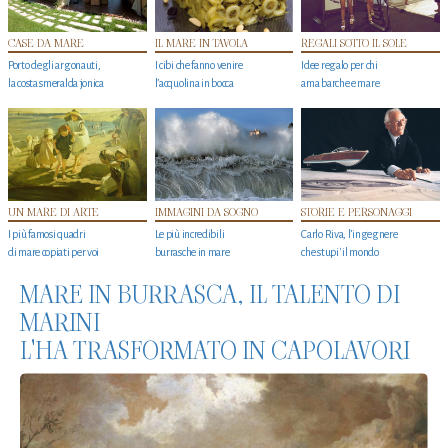
CASE DA MARE
IL MARE IN TAVOLA
REGALI SOTTO IL SOLE
Porto degli argonauti,
I cibi che fanno venire
Idee regalo per chi
la costa smeralda jonica
l’acquolina in bocca
ama barche e mare
UN MARE DI ARTE
IMMAGINI DA SOGNO
STORIE E PERSONAGGI
I più famosi quadri
Le più incredibili
Carlo Riva, l’ingegnere
di mare copiati per voi
burrasche in mare
che stupi' il mondo
MARE IN BURRASCA, IL TALENTO DI
MARINI
L'HA TRASFORMATO IN CAPOLAVORI