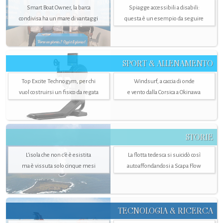
Smart Boat Owner, la barca
Spiagge accessibili a disabili:
condivisa ha un mare di vantaggi
questa è un esempio da seguire
SPORT & ALLENAMENTO
Top Excite Technogym, per chi
Windsurf, a caccia di onde
vuol costruirsi un fisico da regata
e vento dalla Corsica a Okinawa
STORIE
L’isola che non c'è è esistita
La flotta tedesca si suicidò così
ma è vissuta solo cinque mesi
autoaffondandosi a Scapa Flow
TECNOLOGIA & RICERCA