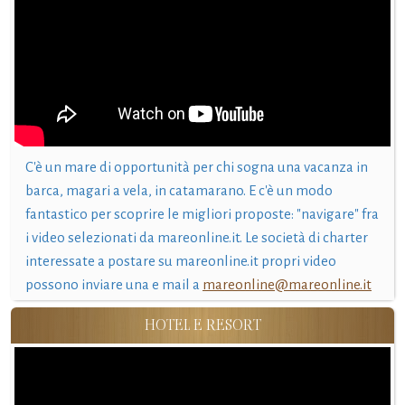
C'è un mare di opportunità per chi sogna una vacanza in
barca, magari a vela, in catamarano. E c'è un modo
fantastico per scoprire le migliori proposte: "navigare" fra
i video selezionati da mareonline.it. Le società di charter
interessate a postare su mareonline.it propri video
possono inviare una e mail a
mareonline@mareonline.it
HOTEL E RESORT