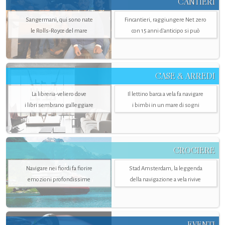
CANTIERI
Sangermani, qui sono nate
Fincantieri, raggiungere Net zero
le Rolls-Royce del mare
con 15 anni d'anticipo si può
CASE & ARREDI
La libreria-veliero dove
Il lettino barca a vela fa navigare
i libri sembrano galleggiare
i bimbi in un mare di sogni
CROCIERE
Navigare nei fiordi fa fiorire
Stad Amsterdam, la leggenda
emozioni profondissime
della navigazione a vela rivive
EVENTI