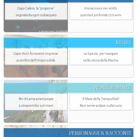
Capo Galera, la "prigione"
Immersioni nei relitti:
sognata da ogni subacqueo
questa è profonda 150 anni
MUSEI
Capo Horn fa rivivere imprese
La Spezia. per navigare
ai confini dell’impossibile
nella storia della Marina
NONSOLOMARE
Per chi ama arrampicare
Il Mare della Tranquillità?
a strapiombo sul mare
Non serve andare sulla Luna
PERSONAGGI & RACCONTI