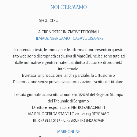
NOI C'ERAVAMO
SEGUICI SU
ALTRE NOSTRE INIZIATIVE EDITORIALI
ILMADEINBERGAMO
CASAVUOISAPERE
I contenuti, i testi, le immagini e le informazioni presenti in questo
sito web sono di proprietà esclusiva di MareOnLine.it e sono tutelati
dalle normative vigenti in materia di diritto d'autore e di proprietà
intellettuale.
È vietata la riproduzione, anche parziale, la diffusione o
l'elaborazione senza preventiva autorizzazione scritta del titolare.
Testata giornalistica iscritta al numero 3/2026 del Registro Stampa
del Tribunale di Bergamo.
Direttore responsabile: PIETRO BARACHETTI
VIA P. RUGGERI DA STABELLO 20 - 24123 BERGAMO
P.I.: 04581440163 - C.F.: BRCPTR61H23A794P
MARE ONLINE