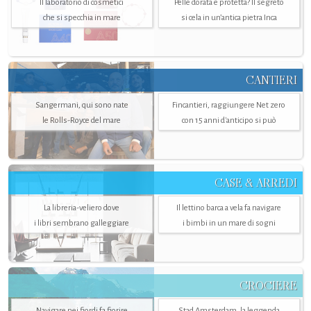
Il laboratorio di cosmetici
Pelle dorata e protetta? Il segreto
che si specchia in mare
si cela in un’antica pietra Inca
CANTIERI
Sangermani, qui sono nate
Fincantieri, raggiungere Net zero
le Rolls-Royce del mare
con 15 anni d'anticipo si può
CASE & ARREDI
La libreria-veliero dove
Il lettino barca a vela fa navigare
i libri sembrano galleggiare
i bimbi in un mare di sogni
CROCIERE
Navigare nei fiordi fa fiorire
Stad Amsterdam, la leggenda