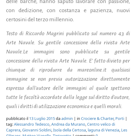
delle barche, hanno saputo lavorare con passione,
con dedizione, con costanza e pazienza, nuovi
certosini del terzo millennio.
Testo di Riccardo Magrini pubblicato sul numero 43 di
Arte Navale. Su gentile concessione della rivista Arte
Navale.Le immagini sono pubblicate su gentile
concessione della rivista Arte Navale. E' fatto divieto per
chiunque di riprodurre da mareonline.it qualsiasi
immagine se non previa autorizzazione direttamente
espressa dall'autore delle immagini al quale spettano
tutte le facoltà accordate dalla legge sul diritto d'autore,
quali i diritti di utilizzazione economica e quelli morali.
pubblicato il
13 Luglio 2015
da
admin
| in
Crociere & Charter
,
Porti
|
tag:
Alessandro Tedesco
,
Andrea da Murano
,
Centro velico di
Caprera
,
Giovanni Soldini
,
Isola della Certosa
,
laguna di Venezia
,
Les
Glènans
,
Matteo Vianello
,
Tintoretto
| commenti:
0