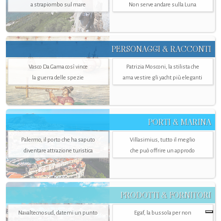
a strapiombo sul mare
Non serve andare sulla Luna
PERSONAGGI & RACCONTI
Vasco Da Gama così vince
Patrizia Mosconi, la stilista che
la guerra delle spezie
ama vestire gli yacht più eleganti
PORTI & MARINA
Palermo, il porto che ha saputo
Villasimius, tutto il meglio
diventare attrazione turistica
che può offrire un approdo
PRODOTTI & FORNITORI
Navaltecnosud, datemi un punto
Egaf, la bussola per non