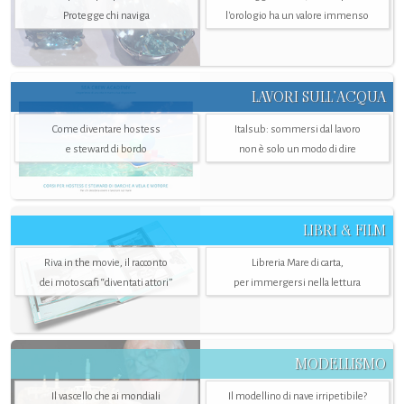
Protegge chi naviga
l'orologio ha un valore immenso
LAVORI SULL’ACQUA
Come diventare hostess
Italsub: sommersi dal lavoro
e steward di bordo
non è solo un modo di dire
LIBRI & FILM
Riva in the movie, il racconto
Libreria Mare di carta,
dei motoscafi “diventati attori”
per immergersi nella lettura
MODELLISMO
Il vascello che ai mondiali
Il modellino di nave irripetibile?