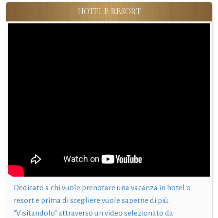
HOTEL E RESORT
Dedicato a chi vuole prenotare una vacanza in hotel o
resort e prima di scegliere vuole saperne di più.
"Visitandolo" attraverso un video selezionato da