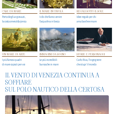
CASE DA MARE
IL MARE IN TAVOLA
REGALI SOTTO IL SOLE
Porto degli argonauti,
I cibi che fanno venire
Idee regalo per chi
la costa smeralda jonica
l’acquolina in bocca
ama barche e mare
UN MARE DI ARTE
IMMAGINI DA SOGNO
STORIE E PERSONAGGI
I più famosi quadri
Le più incredibili
Carlo Riva, l’ingegnere
di mare copiati per voi
burrasche in mare
che stupi' il mondo
IL VENTO DI VENEZIA CONTINUA A
SOFFIARE
SUL POLO NAUTICO DELLA CERTOSA