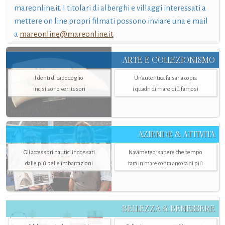
mareonline.it. I titolari di alberghi e villaggi interessati a
mettere on line propri filmati possono inviare una e mail
a
mareonline@mareonline.it
ARTE E COLLEZIONISMO
I denti di capodoglio
Un’autentica falsaria copia
incisi sono veri tesori
i quadri di mare più famosi
AZIENDE & ATTIVITÀ
Gli accessori nautici indossati
Navimeteo, sapere che tempo
dalle più belle imbarcazioni
farà in mare conta ancora di più
BELLEZZA & BENESSERE