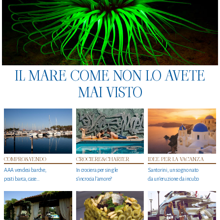
IL MARE COME NON LO AVETE
MAI VISTO
COMPRO&VENDO
CROCIERE&CHARTER
IDEE PER LA VACANZA
AAA vendesi barche,
In crociera per single
Santorini, un sogno nato
posti barca, case…
s'incrocia l’amore?
da un’eruzione da incubo