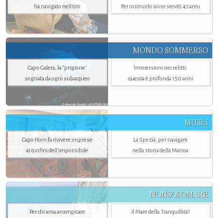
ha navigato nell’oro
Per costruirlo sono serviti 47 anni
MONDO SOMMERSO
Capo Galera, la "prigione"
Immersioni nei relitti:
sognata da ogni subacqueo
questa è profonda 150 anni
MUSEI
Capo Horn fa rivivere imprese
La Spezia. per navigare
ai confini dell’impossibile
nella storia della Marina
NONSOLOMARE
Per chi ama arrampicare
Il Mare della Tranquillità?