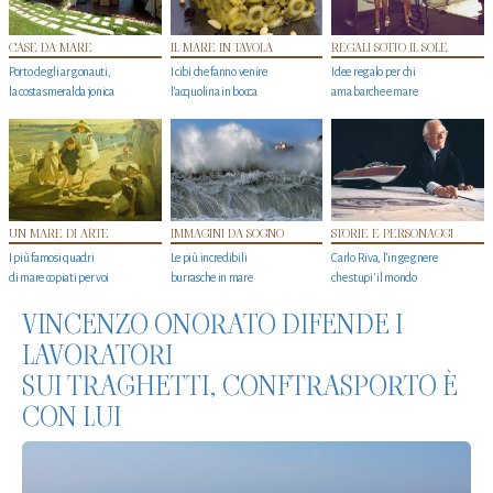
CASE DA MARE
IL MARE IN TAVOLA
REGALI SOTTO IL SOLE
Porto degli argonauti,
I cibi che fanno venire
Idee regalo per chi
la costa smeralda jonica
l’acquolina in bocca
ama barche e mare
UN MARE DI ARTE
IMMAGINI DA SOGNO
STORIE E PERSONAGGI
I più famosi quadri
Le più incredibili
Carlo Riva, l’ingegnere
di mare copiati per voi
burrasche in mare
che stupi' il mondo
VINCENZO ONORATO DIFENDE I
LAVORATORI
SUI TRAGHETTI, CONFTRASPORTO È
CON LUI