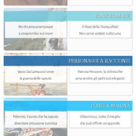
NONSOLOMARE
Per chi ama arrampicare
Il Mare della Tranquillità?
a strapiombo sul mare
Non serve andare sulla Luna
PERSONAGGI & RACCONTI
Vasco Da Gama così vince
Patrizia Mosconi, la stilista che
la guerra delle spezie
ama vestire gli yacht più eleganti
PORTI & MARINA
Palermo, il porto che ha saputo
Villasimius, tutto il meglio
diventare attrazione turistica
che può offrire un approdo