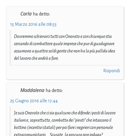
Carla
ha detto:
15 Marzo 2016 alle 08:53
Dovremmo schierarci tutti con Onorato e con chiunque stia
cercando di combattere quale imprese che pur di guadagnare
assumono a quattro soldi gente che non ha la più pallida idea
del lavoro che andrà a fare.
Rispondi
Maddalena
ha detto:
25 Giugno 2016 alle 17:44
Je suis Onorato che ci sia qualcuno che difende i posti di lavoro
italiani e, soprattutto, combatta dei "pirati" che intascano il
bottino (incentivi statali) per poi fare i negrieri con personale
extracomuniotario... Scusate, la procura non indaga?