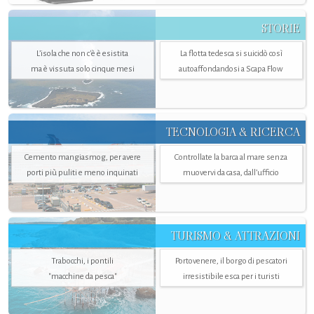
STORIE
L’isola che non c'è è esistita
La flotta tedesca si suicidò così
ma è vissuta solo cinque mesi
autoaffondandosi a Scapa Flow
TECNOLOGIA & RICERCA
Cemento mangiasmog, per avere
Controllate la barca al mare senza
porti più puliti e meno inquinati
muovervi da casa, dall’ufficio
TURISMO & ATTRAZIONI
Trabocchi, i pontili
Portovenere, il borgo di pescatori
"macchine da pesca"
irresistibile esca per i turisti