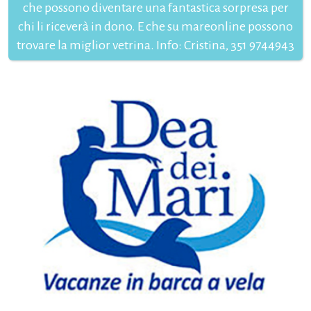
che possono diventare una fantastica sorpresa per
chi li riceverà in dono. E che su mareonline possono
trovare la miglior vetrina. Info: Cristina, 351 9744943