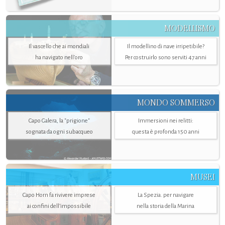
MODELLISMO
Il vascello che ai mondiali
Il modellino di nave irripetibile?
ha navigato nell’oro
Per costruirlo sono serviti 47 anni
MONDO SOMMERSO
Capo Galera, la "prigione"
Immersioni nei relitti:
sognata da ogni subacqueo
questa è profonda 150 anni
MUSEI
Capo Horn fa rivivere imprese
La Spezia. per navigare
ai confini dell’impossibile
nella storia della Marina