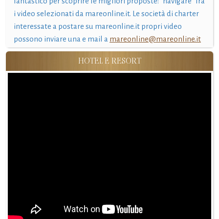
fantastico per scoprire le migliori proposte: "navigare" fra
i video selezionati da mareonline.it. Le società di charter
interessate a postare su mareonline.it propri video
possono inviare una e mail a
mareonline@mareonline.it
HOTEL E RESORT