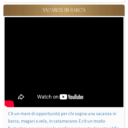
VACANZE IN BARCA
C'è un mare di opportunità per chi sogna una vacanza in
barca, magari a vela, in catamarano. E c'è un modo