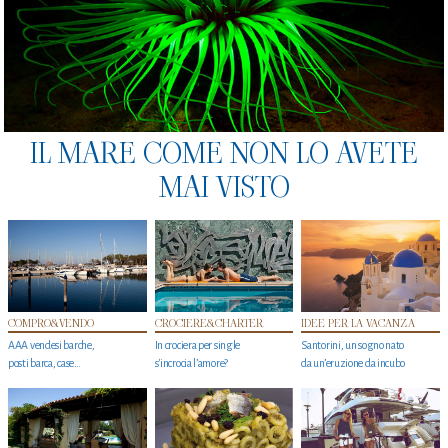
IL MARE COME NON LO AVETE
MAI VISTO
COMPRO&VENDO
CROCIERE&CHARTER
IDEE PER LA VACANZA
AAA vendesi barche,
In crociera per single
Santorini, un sogno nato
posti barca, case…
s'incrocia l’amore?
da un’eruzione da incubo