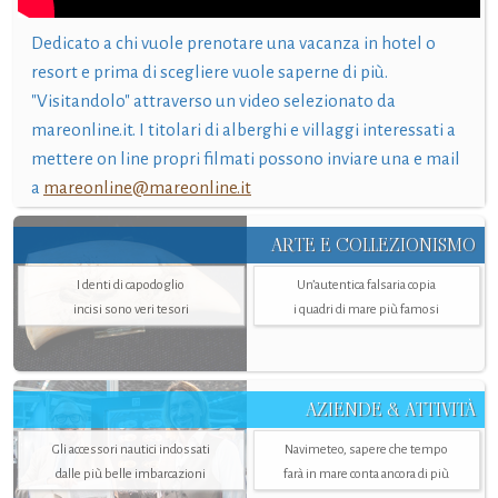
Dedicato a chi vuole prenotare una vacanza in hotel o
resort e prima di scegliere vuole saperne di più.
"Visitandolo" attraverso un video selezionato da
mareonline.it. I titolari di alberghi e villaggi interessati a
mettere on line propri filmati possono inviare una e mail
a
mareonline@mareonline.it
ARTE E COLLEZIONISMO
I denti di capodoglio
Un’autentica falsaria copia
incisi sono veri tesori
i quadri di mare più famosi
AZIENDE & ATTIVITÀ
Gli accessori nautici indossati
Navimeteo, sapere che tempo
dalle più belle imbarcazioni
farà in mare conta ancora di più