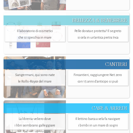
BELLEZZA & BENESSERE
Il laboratorio di cosmetici
Pelle dorata e protetta? Il segreto
che si specchia in mare
si cela in un’antica pietra Inca
CANTIERI
Sangermani, qui sono nate
Fincantieri, raggiungere Net zero
le Rolls-Royce del mare
con 15 anni d'anticipo si può
CASE & ARREDI
La libreria-veliero dove
Il lettino barca a vela fa navigare
i libri sembrano galleggiare
i bimbi in un mare di sogni