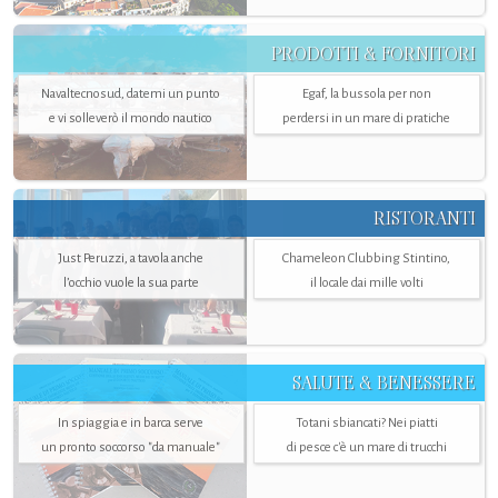
PRODOTTI & FORNITORI
Navaltecnosud, datemi un punto
Egaf, la bussola per non
e vi solleverò il mondo nautico
perdersi in un mare di pratiche
RISTORANTI
Just Peruzzi, a tavola anche
Chameleon Clubbing Stintino,
l’occhio vuole la sua parte
il locale dai mille volti
SALUTE & BENESSERE
In spiaggia e in barca serve
Totani sbiancati? Nei piatti
un pronto soccorso "da manuale"
di pesce c'è un mare di trucchi