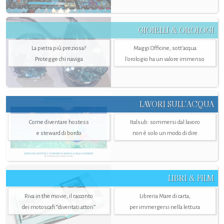
GIOIELLI & OROLOGI
La pietra più preziosa?
Maggi Officine, sott’acqua
Protegge chi naviga
l'orologio ha un valore immenso
LAVORI SULL’ACQUA
Come diventare hostess
Italsub: sommersi dal lavoro
e steward di bordo
non è solo un modo di dire
LIBRI & FILM
Riva in the movie, il racconto
Libreria Mare di carta,
dei motoscafi “diventati attori”
per immergersi nella lettura