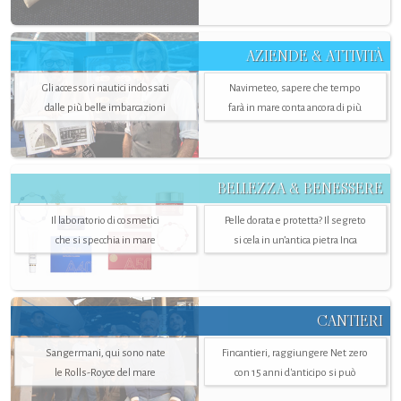
AZIENDE & ATTIVITÀ
Gli accessori nautici indossati
Navimeteo, sapere che tempo
dalle più belle imbarcazioni
farà in mare conta ancora di più
BELLEZZA & BENESSERE
Il laboratorio di cosmetici
Pelle dorata e protetta? Il segreto
che si specchia in mare
si cela in un’antica pietra Inca
CANTIERI
Sangermani, qui sono nate
Fincantieri, raggiungere Net zero
le Rolls-Royce del mare
con 15 anni d'anticipo si può