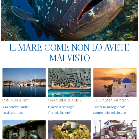
IL MARE COME NON LO AVETE
MAI VISTO
COMPRO&VENDO
CROCIERE&CHARTER
IDEE PER LA VACANZA
AAA vendesi barche,
In crociera per single
Santorini, un sogno nato
posti barca, case…
s'incrocia l’amore?
da un’eruzione da incubo