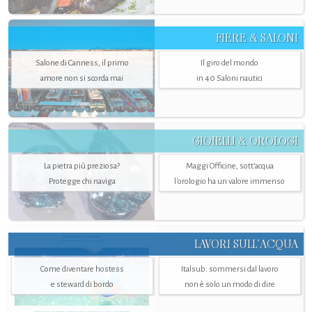
FIERE & SALONI
Salone di Canness, il primo
Il giro del mondo
amore non si scorda mai
in 40 Saloni nautici
GIOIELLI & OROLOGI
La pietra più preziosa?
Maggi Officine, sott’acqua
Protegge chi naviga
l'orologio ha un valore immenso
LAVORI SULL’ACQUA
Come diventare hostess
Italsub: sommersi dal lavoro
e steward di bordo
non è solo un modo di dire