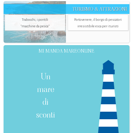
TURISMO & ATTRAZIONI
Trabocchi, i pontili
Portovenere, il borgo di pescatori
"macchine da pesca"
irresistibile esca per i turisti
MI MANDA MAREONLINE
Un
mare
di
sconti