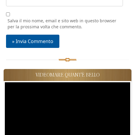
Salva il mio nome, email e sito web in questo browser
per la prossima volta che commento.
VIDEOMARE QUANT'È BELLO