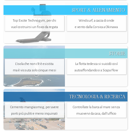
SPORT & ALLENAMENTO
Top Excite Technogym, per chi
Windsurf, a caccia di onde
vuol costruirsi un fisico da regata
e vento dalla Corsica a Okinawa
STORIE
L’isola che non c'è è esistita
La flotta tedesca si suicidò così
ma è vissuta solo cinque mesi
autoaffondandosi a Scapa Flow
TECNOLOGIA & RICERCA
Cemento mangiasmog, per avere
Controllate la barca al mare senza
porti più puliti e meno inquinati
muovervi da casa, dall’ufficio