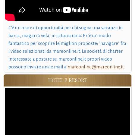
C'è un mare di opportunità per chi sogna una vacanza in
barca, magari a vela, in catamarano. E c'è un modo
fantastico per scoprire le migliori proposte: "navigare" fra
i video selezionati da mareonline.it. Le società di charter
interessate a postare su mareonline.it propri video
possono inviare una e mail a
mareonline@mareonline.it
HOTEL E RESORT