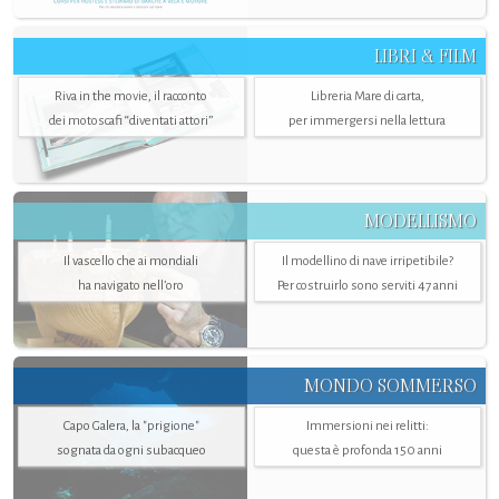
LIBRI & FILM
Riva in the movie, il racconto
Libreria Mare di carta,
dei motoscafi “diventati attori”
per immergersi nella lettura
MODELLISMO
Il vascello che ai mondiali
Il modellino di nave irripetibile?
ha navigato nell’oro
Per costruirlo sono serviti 47 anni
MONDO SOMMERSO
Capo Galera, la "prigione"
Immersioni nei relitti:
sognata da ogni subacqueo
questa è profonda 150 anni