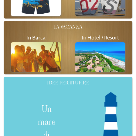
LA VACANZA
In Barca
In Hotel / Resort
IDEE PER STUPIRE
Un
mare
di