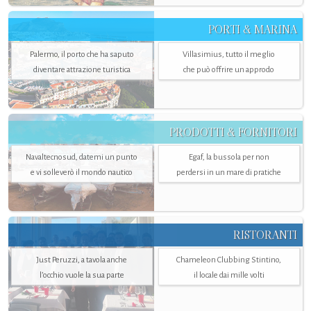
PORTI & MARINA
Palermo, il porto che ha saputo
Villasimius, tutto il meglio
diventare attrazione turistica
che può offrire un approdo
PRODOTTI & FORNITORI
Navaltecnosud, datemi un punto
Egaf, la bussola per non
e vi solleverò il mondo nautico
perdersi in un mare di pratiche
RISTORANTI
Just Peruzzi, a tavola anche
Chameleon Clubbing Stintino,
l’occhio vuole la sua parte
il locale dai mille volti