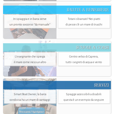
SALUTE & BENESSERE
In spiaggia e in barca serve
Totani sbiancati? Nei piatti
un pronto soccorso "da manuale"
di pesce c'è un mare di trucchi
SCUOLE & CORSI
L'insegnante che spiega
Centro velico di Caprera,
il mare come nessun altro
tutti i segreti di acqua e vento
SERVIZI
Smart Boat Owner, la barca
Spiagge accessibili a disabili:
condivisa ha un mare di vantaggi
questa è un esempio da seguire