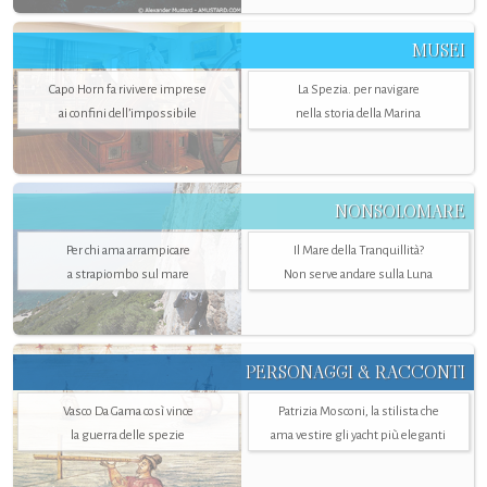
MUSEI
Capo Horn fa rivivere imprese
La Spezia. per navigare
ai confini dell’impossibile
nella storia della Marina
NONSOLOMARE
Per chi ama arrampicare
Il Mare della Tranquillità?
a strapiombo sul mare
Non serve andare sulla Luna
PERSONAGGI & RACCONTI
Vasco Da Gama così vince
Patrizia Mosconi, la stilista che
la guerra delle spezie
ama vestire gli yacht più eleganti