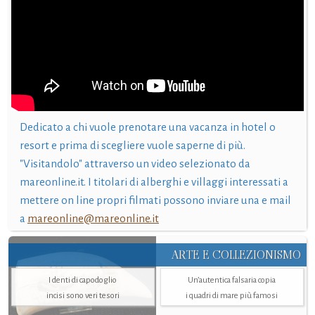
Dedicato a chi vuole prenotare una vacanza in hotel o
resort e prima di scegliere vuole saperne di più.
"Visitandolo" attraverso un video selezionato da
mareonline.it. I titolari di alberghi e villaggi interessati a
mettere on line propri filmati possono inviare una e mail
a
mareonline@mareonline.it
ARTE E COLLEZIONISMO
I denti di capodoglio
Un’autentica falsaria copia
incisi sono veri tesori
i quadri di mare più famosi