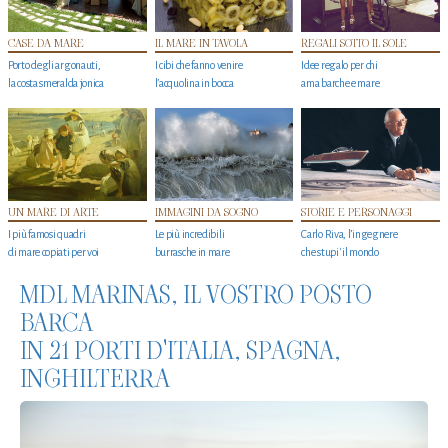
CASE DA MARE
IL MARE IN TAVOLA
REGALI SOTTO IL SOLE
Porto degli argonauti,
I cibi che fanno venire
Idee regalo per chi
la costa smeralda jonica
l’acquolina in bocca
ama barche e mare
UN MARE DI ARTE
IMMAGINI DA SOGNO
STORIE E PERSONAGGI
I più famosi quadri
Le più incredibili
Carlo Riva, l’ingegnere
di mare copiati per voi
burrasche in mare
che stupi' il mondo
MDL MARINAS, IL VOSTRO POSTO
BARCA
IN 21 PORTI D'ITALIA, SPAGNA,
INGHILTERRA