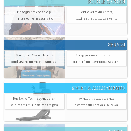
SCUOLE & CORSI
L'insegnante che spiega
Centro velico di Caprera,
il mare come nessun altro
tutti i segreti di acqua e vento
SERVIZI
Smart Boat Owner, la barca
Spiagge accessibili a disabili:
condivisa ha un mare di vantaggi
questa è un esempio da seguire
SPORT & ALLENAMENTO
Top Excite Technogym, per chi
Windsurf, a caccia di onde
vuol costruirsi un fisico da regata
e vento dalla Corsica a Okinawa