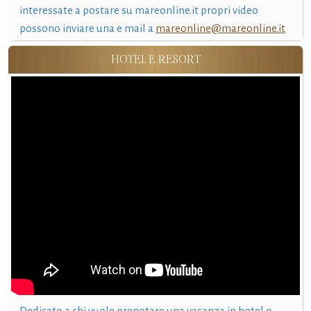
interessate a postare su mareonline.it propri video
possono inviare una e mail a
mareonline@mareonline.it
HOTEL E RESORT
Dedicato a chi vuole prenotare una vacanza in hotel o