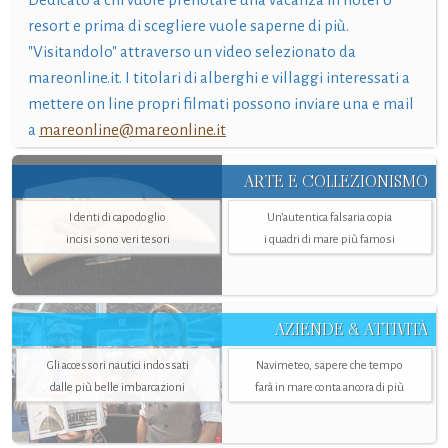
resort e prima di scegliere vuole saperne di più.
"Visitandolo" attraverso un video selezionato da
mareonline.it. I titolari di alberghi e villaggi interessati a
mettere on line propri filmati possono inviare una e mail
a
mareonline@mareonline.it
ARTE E COLLEZIONISMO
I denti di capodoglio
Un’autentica falsaria copia
incisi sono veri tesori
i quadri di mare più famosi
AZIENDE & ATTIVITÀ
Gli accessori nautici indossati
Navimeteo, sapere che tempo
dalle più belle imbarcazioni
farà in mare conta ancora di più