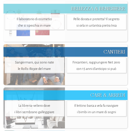
BELLEZZA & BENESSERE
Il laboratorio di cosmetici
Pelle dorata e protetta? Il segreto
che si specchia in mare
si cela in un’antica pietra Inca
CANTIERI
Sangermani, qui sono nate
Fincantieri, raggiungere Net zero
le Rolls-Royce del mare
con 15 anni d'anticipo si può
CASE & ARREDI
La libreria-veliero dove
Il lettino barca a vela fa navigare
i libri sembrano galleggiare
i bimbi in un mare di sogni