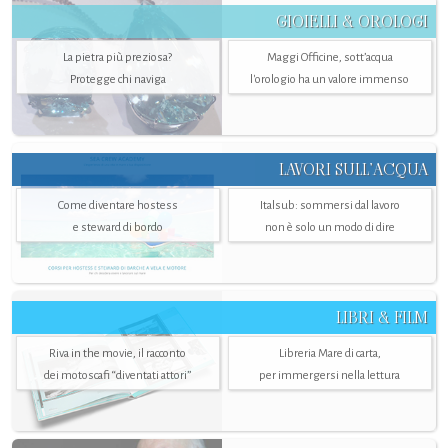
GIOIELLI & OROLOGI
La pietra più preziosa?
Maggi Officine, sott’acqua
Protegge chi naviga
l'orologio ha un valore immenso
LAVORI SULL’ACQUA
Come diventare hostess
Italsub: sommersi dal lavoro
e steward di bordo
non è solo un modo di dire
LIBRI & FILM
Riva in the movie, il racconto
Libreria Mare di carta,
dei motoscafi “diventati attori”
per immergersi nella lettura