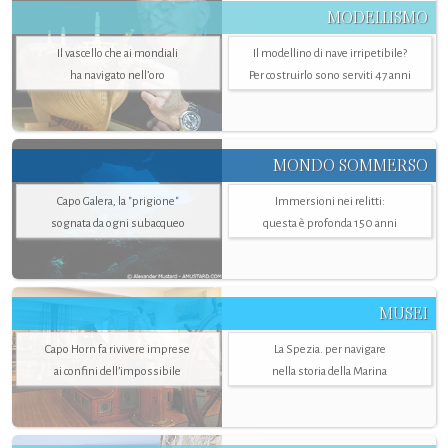
MODELLISMO
Il vascello che ai mondiali
Il modellino di nave irripetibile?
ha navigato nell’oro
Per costruirlo sono serviti 47 anni
MONDO SOMMERSO
Capo Galera, la "prigione"
Immersioni nei relitti:
sognata da ogni subacqueo
questa è profonda 150 anni
MUSEI
Capo Horn fa rivivere imprese
La Spezia. per navigare
ai confini dell’impossibile
nella storia della Marina