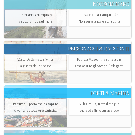
NONSOLOMARE
Per chi ama arrampicare
Il Mare della Tranquillità?
a strapiombo sul mare
Non serve andare sulla Luna
PERSONAGGI & RACCONTI
Vasco Da Gama così vince
Patrizia Mosconi, la stilista che
la guerra delle spezie
ama vestire gli yacht più eleganti
PORTI & MARINA
Palermo, il porto che ha saputo
Villasimius, tutto il meglio
diventare attrazione turistica
che può offrire un approdo