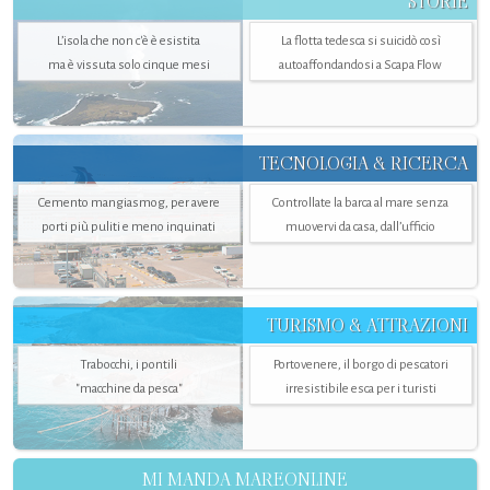
STORIE
L’isola che non c'è è esistita
La flotta tedesca si suicidò così
ma è vissuta solo cinque mesi
autoaffondandosi a Scapa Flow
TECNOLOGIA & RICERCA
Cemento mangiasmog, per avere
Controllate la barca al mare senza
porti più puliti e meno inquinati
muovervi da casa, dall’ufficio
TURISMO & ATTRAZIONI
Trabocchi, i pontili
Portovenere, il borgo di pescatori
"macchine da pesca"
irresistibile esca per i turisti
MI MANDA MAREONLINE