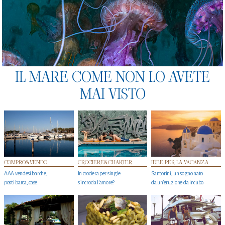
IL MARE COME NON LO AVETE
MAI VISTO
COMPRO&VENDO
CROCIERE&CHARTER
IDEE PER LA VACANZA
AAA vendesi barche,
In crociera per single
Santorini, un sogno nato
posti barca, case…
s'incrocia l’amore?
da un’eruzione da incubo