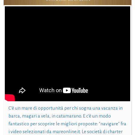
C'è un mare di opportunità per chi sogna una vacanza in
barca, magari a vela, in catamarano. E c'è un modo
fantastico per scoprire le migliori proposte: "navigare" fra
i video selezionati da mareonline.it. Le società di charter