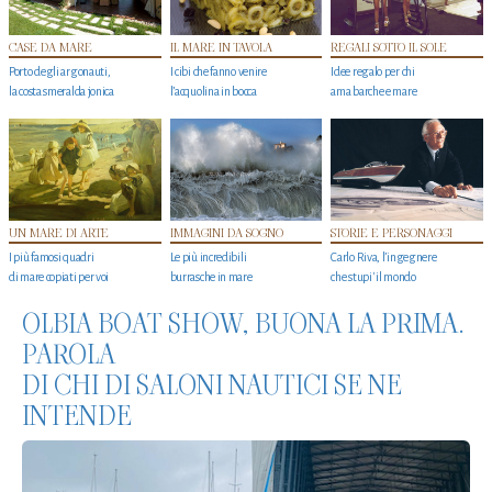
CASE DA MARE
IL MARE IN TAVOLA
REGALI SOTTO IL SOLE
Porto degli argonauti,
I cibi che fanno venire
Idee regalo per chi
la costa smeralda jonica
l’acquolina in bocca
ama barche e mare
UN MARE DI ARTE
IMMAGINI DA SOGNO
STORIE E PERSONAGGI
I più famosi quadri
Le più incredibili
Carlo Riva, l’ingegnere
di mare copiati per voi
burrasche in mare
che stupi' il mondo
OLBIA BOAT SHOW, BUONA LA PRIMA.
PAROLA
DI CHI DI SALONI NAUTICI SE NE
INTENDE