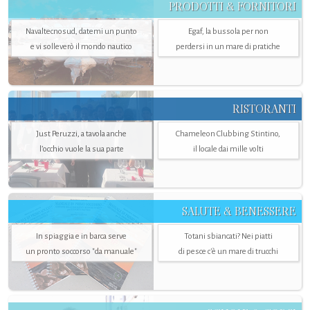
PRODOTTI & FORNITORI
Navaltecnosud, datemi un punto
Egaf, la bussola per non
e vi solleverò il mondo nautico
perdersi in un mare di pratiche
RISTORANTI
Just Peruzzi, a tavola anche
Chameleon Clubbing Stintino,
l’occhio vuole la sua parte
il locale dai mille volti
SALUTE & BENESSERE
In spiaggia e in barca serve
Totani sbiancati? Nei piatti
un pronto soccorso "da manuale"
di pesce c'è un mare di trucchi