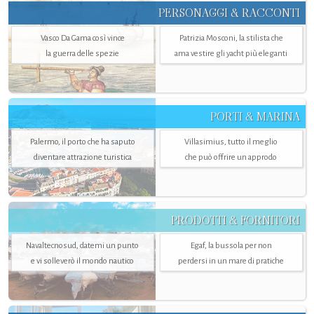
PERSONAGGI & RACCONTI
Vasco Da Gama così vince
Patrizia Mosconi, la stilista che
la guerra delle spezie
ama vestire gli yacht più eleganti
PORTI & MARINA
Palermo, il porto che ha saputo
Villasimius, tutto il meglio
diventare attrazione turistica
che può offrire un approdo
PRODOTTI & FORNITORI
Navaltecnosud, datemi un punto
Egaf, la bussola per non
e vi solleverò il mondo nautico
perdersi in un mare di pratiche