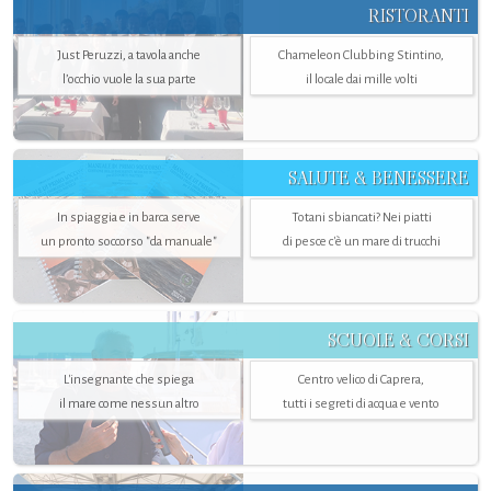
RISTORANTI
Just Peruzzi, a tavola anche
Chameleon Clubbing Stintino,
l’occhio vuole la sua parte
il locale dai mille volti
SALUTE & BENESSERE
In spiaggia e in barca serve
Totani sbiancati? Nei piatti
un pronto soccorso "da manuale"
di pesce c'è un mare di trucchi
SCUOLE & CORSI
L'insegnante che spiega
Centro velico di Caprera,
il mare come nessun altro
tutti i segreti di acqua e vento