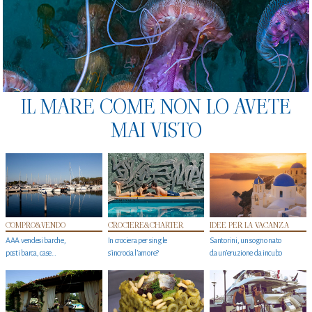
IL MARE COME NON LO AVETE
MAI VISTO
COMPRO&VENDO
CROCIERE&CHARTER
IDEE PER LA VACANZA
AAA vendesi barche,
In crociera per single
Santorini, un sogno nato
posti barca, case…
s'incrocia l’amore?
da un’eruzione da incubo