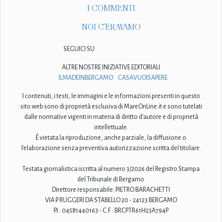
I COMMENTI
NOI C'ERAVAMO
SEGUICI SU
ALTRE NOSTRE INIZIATIVE EDITORIALI
ILMADEINBERGAMO
CASAVUOISAPERE
I contenuti, i testi, le immagini e le informazioni presenti in questo
sito web sono di proprietà esclusiva di MareOnLine.it e sono tutelati
dalle normative vigenti in materia di diritto d'autore e di proprietà
intellettuale.
È vietata la riproduzione, anche parziale, la diffusione o
l'elaborazione senza preventiva autorizzazione scritta del titolare.
Testata giornalistica iscritta al numero 3/2026 del Registro Stampa
del Tribunale di Bergamo.
Direttore responsabile: PIETRO BARACHETTI
VIA P. RUGGERI DA STABELLO 20 - 24123 BERGAMO
P.I.: 04581440163 - C.F.: BRCPTR61H23A794P