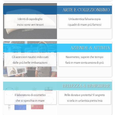
ARTE E COLLEZIONISMO
I denti di capodoglio
Un’autentica falsaria copia
incisi sono veri tesori
i quadri di mare più famosi
AZIENDE & ATTIVITÀ
Gli accessori nautici indossati
Navimeteo, sapere che tempo
dalle più belle imbarcazioni
farà in mare conta ancora di più
BELLEZZA & BENESSERE
Il laboratorio di cosmetici
Pelle dorata e protetta? Il segreto
che si specchia in mare
si cela in un’antica pietra Inca