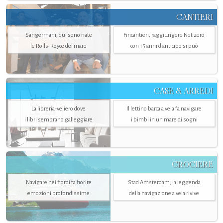
CANTIERI
Sangermani, qui sono nate
Fincantieri, raggiungere Net zero
le Rolls-Royce del mare
con 15 anni d'anticipo si può
CASE & ARREDI
La libreria-veliero dove
Il lettino barca a vela fa navigare
i libri sembrano galleggiare
i bimbi in un mare di sogni
CROCIERE
Navigare nei fiordi fa fiorire
Stad Amsterdam, la leggenda
emozioni profondissime
della navigazione a vela rivive