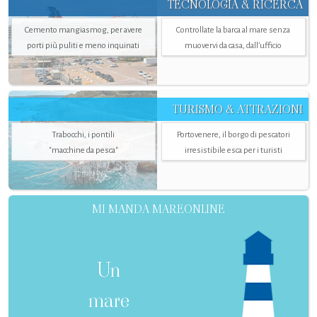
TECNOLOGIA & RICERCA
Cemento mangiasmog, per avere
Controllate la barca al mare senza
porti più puliti e meno inquinati
muovervi da casa, dall’ufficio
TURISMO & ATTRAZIONI
Trabocchi, i pontili
Portovenere, il borgo di pescatori
"macchine da pesca"
irresistibile esca per i turisti
MI MANDA MAREONLINE
Un
mare