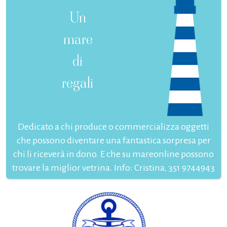
Un
mare
di
regali
Dedicato a chi produce o commercializza oggetti
che possono diventare una fantastica sorpresa per
chi li riceverà in dono. E che su mareonline possono
trovare la miglior vetrina. Info: Cristina, 351 9744943