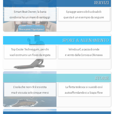
SERVIZI
Smart Boat Owner, la barca
Spiagge accessibili a disabili:
condivisa ha un mare di vantaggi
questa è un esempio da seguire
SPORT & ALLENAMENTO
Top Excite Technogym, per chi
Windsurf, a caccia di onde
vuol costruirsi un fisico da regata
e vento dalla Corsica a Okinawa
STORIE
L’isola che non c'è è esistita
La flotta tedesca si suicidò così
ma è vissuta solo cinque mesi
autoaffondandosi a Scapa Flow