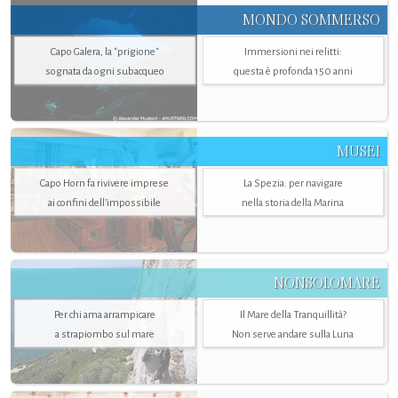
MONDO SOMMERSO
Capo Galera, la "prigione"
Immersioni nei relitti:
sognata da ogni subacqueo
questa è profonda 150 anni
MUSEI
Capo Horn fa rivivere imprese
La Spezia. per navigare
ai confini dell’impossibile
nella storia della Marina
NONSOLOMARE
Per chi ama arrampicare
Il Mare della Tranquillità?
a strapiombo sul mare
Non serve andare sulla Luna