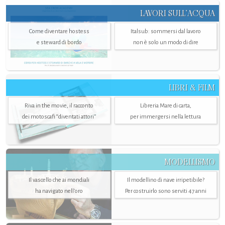
LAVORI SULL’ACQUA
Come diventare hostess
Italsub: sommersi dal lavoro
e steward di bordo
non è solo un modo di dire
LIBRI & FILM
Riva in the movie, il racconto
Libreria Mare di carta,
dei motoscafi “diventati attori”
per immergersi nella lettura
MODELLISMO
Il vascello che ai mondiali
Il modellino di nave irripetibile?
ha navigato nell’oro
Per costruirlo sono serviti 47 anni