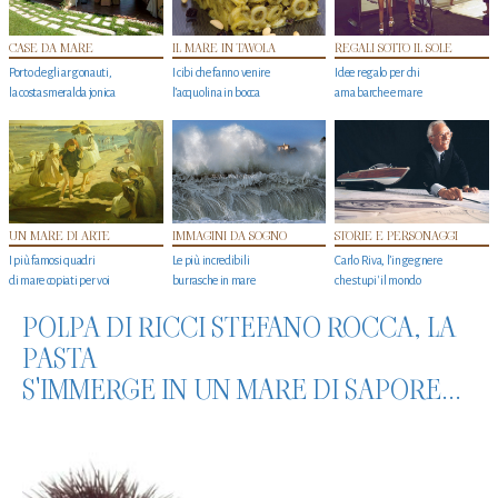
CASE DA MARE
IL MARE IN TAVOLA
REGALI SOTTO IL SOLE
Porto degli argonauti,
I cibi che fanno venire
Idee regalo per chi
la costa smeralda jonica
l’acquolina in bocca
ama barche e mare
UN MARE DI ARTE
IMMAGINI DA SOGNO
STORIE E PERSONAGGI
I più famosi quadri
Le più incredibili
Carlo Riva, l’ingegnere
di mare copiati per voi
burrasche in mare
che stupi' il mondo
POLPA DI RICCI STEFANO ROCCA, LA
PASTA
S'IMMERGE IN UN MARE DI SAPORE...