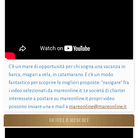
C'è un mare di opportunità per chi sogna una vacanza in
barca, magari a vela, in catamarano. E c'è un modo
fantastico per scoprire le migliori proposte: "navigare" fra
i video selezionati da mareonline.it. Le società di charter
interessate a postare su mareonline.it propri video
possono inviare una e mail a
mareonline@mareonline.it
HOTEL E RESORT