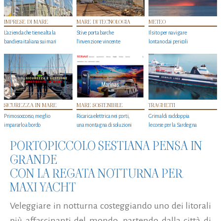
IMPRESE DI MARE
MARE DI TECNOLOGIA
METEO
L'azienda che tiene alta la
Stive porta barche
Il sito per navigare
bandiera italiana sui mari
l'invenzione vincente
lontano dai pericoli
SICUREZZA IN MARE
MARE SOSTENIBILE
TRAGHETTI
Primo soccorso, meglio
Ricarica elettrica nei porti,
Grimaldi raddoppia
impararlo a bordo
una montagna di soluzioni
le corse per la Sardegna
PORTOPICCOLO SESTIANA PENSA IN
GRANDE
CON LA REGATA NOTTURNA PER
MAXI YACHT
Veleggiare in notturna costeggiando uno dei litorali
più affascinanti del mondo, partendo dalla città di