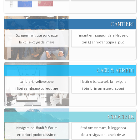
CANTIERI
Sangermani, qui sono nate
Fincantieri, raggiungere Net zero
le Rolls-Royce del mare
con 15 anni d'anticipo si può
CASE & ARREDI
La libreria-veliero dove
Il lettino barca a vela fa navigare
i libri sembrano galleggiare
i bimbi in un mare di sogni
CROCIERE
Navigare nei fiordi fa fiorire
Stad Amsterdam, la leggenda
emozioni profondissime
della navigazione a vela rivive