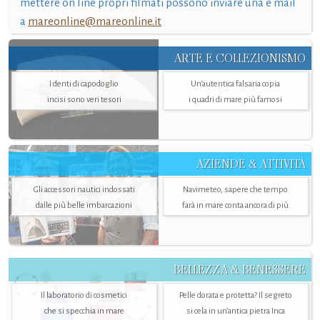
mettere on line propri filmati possono inviare una e mail
a
mareonline@mareonline.it
ARTE E COLLEZIONISMO
I denti di capodoglio
Un’autentica falsaria copia
incisi sono veri tesori
i quadri di mare più famosi
AZIENDE & ATTIVITÀ
Gli accessori nautici indossati
Navimeteo, sapere che tempo
dalle più belle imbarcazioni
farà in mare conta ancora di più
BELLEZZA & BENESSERE
Il laboratorio di cosmetici
Pelle dorata e protetta? Il segreto
che si specchia in mare
si cela in un’antica pietra Inca