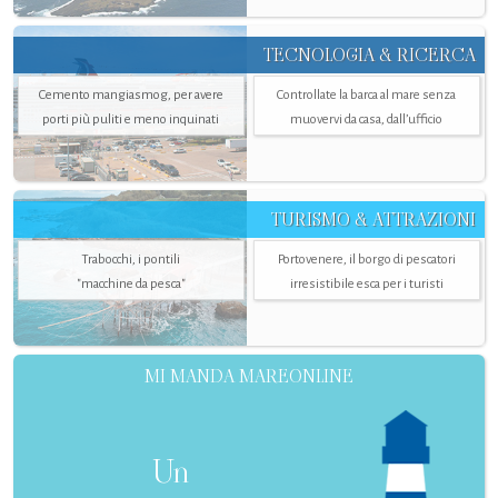
TECNOLOGIA & RICERCA
Cemento mangiasmog, per avere
Controllate la barca al mare senza
porti più puliti e meno inquinati
muovervi da casa, dall’ufficio
TURISMO & ATTRAZIONI
Trabocchi, i pontili
Portovenere, il borgo di pescatori
"macchine da pesca"
irresistibile esca per i turisti
MI MANDA MAREONLINE
Un