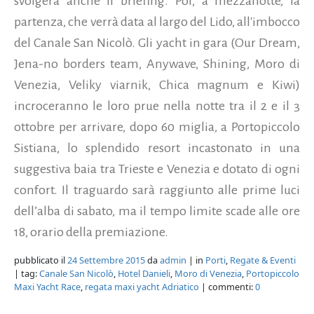
svolgerà anche il briefing. Poi, a mezzanotte, la
partenza, che verrà data al largo del Lido, all'imbocco
del Canale San Nicolò. Gli yacht in gara (Our Dream,
Jena-no borders team, Anywave, Shining, Moro di
Venezia, Veliky viarnik, Chica magnum e Kiwi)
incroceranno le loro prue nella notte tra il 2 e il 3
ottobre per arrivare, dopo 60 miglia, a Portopiccolo
Sistiana, lo splendido resort incastonato in una
suggestiva baia tra Trieste e Venezia e dotato di ogni
confort. Il traguardo sarà raggiunto alle prime luci
dell’alba di sabato, ma il tempo limite scade alle ore
18, orario della premiazione.
pubblicato il
24 Settembre 2015
da
admin
| in
Porti
,
Regate & Eventi
| tag:
Canale San Nicolò
,
Hotel Danieli
,
Moro di Venezia
,
Portopiccolo
Maxi Yacht Race
,
regata maxi yacht Adriatico
| commenti:
0