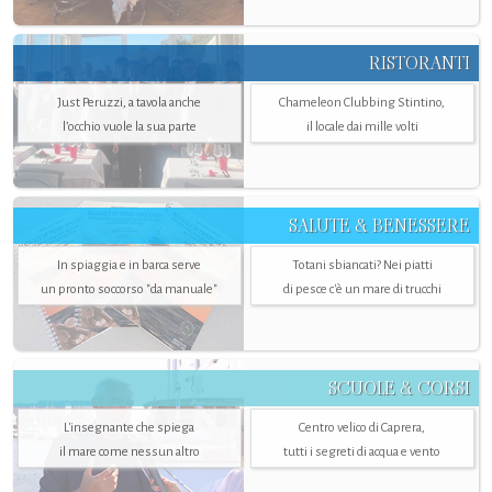
RISTORANTI
Just Peruzzi, a tavola anche
Chameleon Clubbing Stintino,
l’occhio vuole la sua parte
il locale dai mille volti
SALUTE & BENESSERE
In spiaggia e in barca serve
Totani sbiancati? Nei piatti
un pronto soccorso "da manuale"
di pesce c'è un mare di trucchi
SCUOLE & CORSI
L'insegnante che spiega
Centro velico di Caprera,
il mare come nessun altro
tutti i segreti di acqua e vento