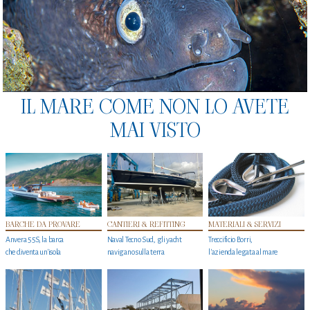
IL MARE COME NON LO AVETE
MAI VISTO
BARCHE DA PROVARE
CANTIERI & REFITTING
MATERIALI & SERVIZI
Anvera 55S, la barca
Naval Tecno Sud, gli yacht
Treccificio Borri,
che diventa un'isola
navigano sulla terra
l'azienda legata al mare