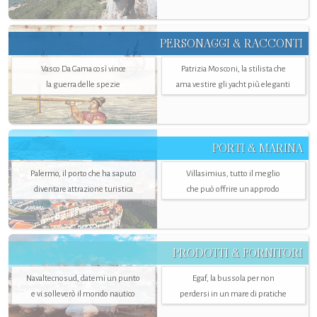
PERSONAGGI & RACCONTI
Vasco Da Gama così vince
Patrizia Mosconi, la stilista che
la guerra delle spezie
ama vestire gli yacht più eleganti
PORTI & MARINA
Palermo, il porto che ha saputo
Villasimius, tutto il meglio
diventare attrazione turistica
che può offrire un approdo
PRODOTTI & FORNITORI
Navaltecnosud, datemi un punto
Egaf, la bussola per non
e vi solleverò il mondo nautico
perdersi in un mare di pratiche