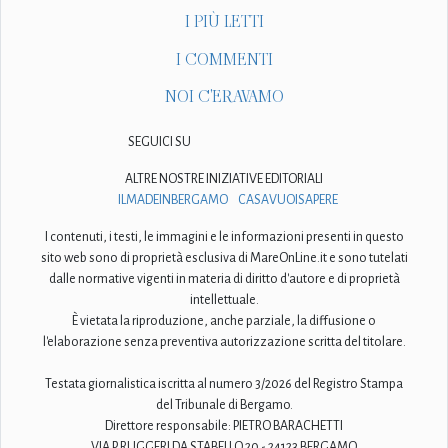
I PIÙ LETTI
I COMMENTI
NOI C'ERAVAMO
SEGUICI SU
ALTRE NOSTRE INIZIATIVE EDITORIALI
ILMADEINBERGAMO
CASAVUOISAPERE
I contenuti, i testi, le immagini e le informazioni presenti in questo
sito web sono di proprietà esclusiva di MareOnLine.it e sono tutelati
dalle normative vigenti in materia di diritto d'autore e di proprietà
intellettuale.
È vietata la riproduzione, anche parziale, la diffusione o
l'elaborazione senza preventiva autorizzazione scritta del titolare.
Testata giornalistica iscritta al numero 3/2026 del Registro Stampa
del Tribunale di Bergamo.
Direttore responsabile: PIETRO BARACHETTI
VIA P. RUGGERI DA STABELLO 20 - 24123 BERGAMO