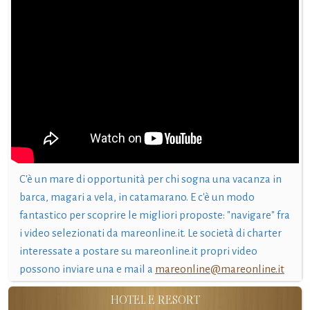
C'è un mare di opportunità per chi sogna una vacanza in
barca, magari a vela, in catamarano. E c'è un modo
fantastico per scoprire le migliori proposte: "navigare" fra
i video selezionati da mareonline.it. Le società di charter
interessate a postare su mareonline.it propri video
possono inviare una e mail a
mareonline@mareonline.it
HOTEL E RESORT