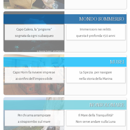
MONDO SOMMERSO
Capo Galera, la "prigione"
Immersioni nei relitti:
sognata da ogni subacqueo
questa è profonda 150 anni
MUSEI
Capo Horn fa rivivere imprese
La Spezia. per navigare
ai confini dell’impossibile
nella storia della Marina
NONSOLOMARE
Per chi ama arrampicare
Il Mare della Tranquillità?
a strapiombo sul mare
Non serve andare sulla Luna