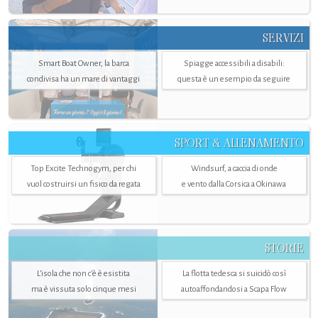
SERVIZI
Smart Boat Owner, la barca
Spiagge accessibili a disabili:
condivisa ha un mare di vantaggi
questa è un esempio da seguire
SPORT & ALLENAMENTO
Top Excite Technogym, per chi
Windsurf, a caccia di onde
vuol costruirsi un fisico da regata
e vento dalla Corsica a Okinawa
STORIE
L’isola che non c'è è esistita
La flotta tedesca si suicidò così
ma è vissuta solo cinque mesi
autoaffondandosi a Scapa Flow