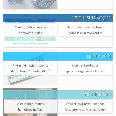
LAVORI SULL’ACQUA
Come diventare hostess
Italsub: sommersi dal lavoro
e steward di bordo
non è solo un modo di dire
LIBRI & FILM
Riva in the movie, il racconto
Libreria Mare di carta,
dei motoscafi “diventati attori”
per immergersi nella lettura
MODELLISMO
Il vascello che ai mondiali
Il modellino di nave irripetibile?
ha navigato nell’oro
Per costruirlo sono serviti 47 anni