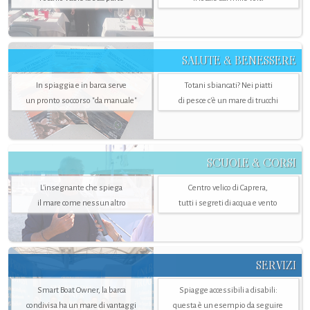
SALUTE & BENESSERE
In spiaggia e in barca serve
Totani sbiancati? Nei piatti
un pronto soccorso "da manuale"
di pesce c'è un mare di trucchi
SCUOLE & CORSI
L'insegnante che spiega
Centro velico di Caprera,
il mare come nessun altro
tutti i segreti di acqua e vento
SERVIZI
Smart Boat Owner, la barca
Spiagge accessibili a disabili:
condivisa ha un mare di vantaggi
questa è un esempio da seguire