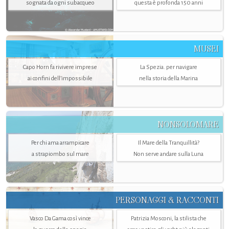
sognata da ogni subacqueo
questa è profonda 150 anni
MUSEI
Capo Horn fa rivivere imprese
La Spezia. per navigare
ai confini dell’impossibile
nella storia della Marina
NONSOLOMARE
Per chi ama arrampicare
Il Mare della Tranquillità?
a strapiombo sul mare
Non serve andare sulla Luna
PERSONAGGI & RACCONTI
Vasco Da Gama così vince
Patrizia Mosconi, la stilista che