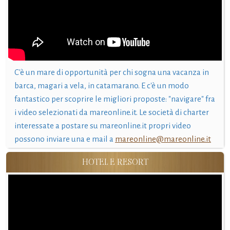
C'è un mare di opportunità per chi sogna una vacanza in
barca, magari a vela, in catamarano. E c'è un modo
fantastico per scoprire le migliori proposte: "navigare" fra
i video selezionati da mareonline.it. Le società di charter
interessate a postare su mareonline.it propri video
possono inviare una e mail a
mareonline@mareonline.it
HOTEL E RESORT