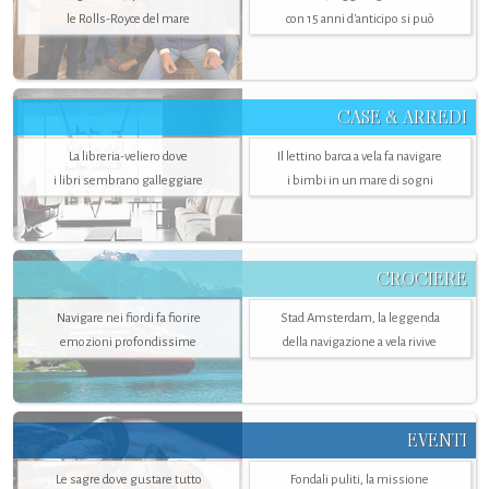
le Rolls-Royce del mare
con 15 anni d'anticipo si può
CASE & ARREDI
La libreria-veliero dove
Il lettino barca a vela fa navigare
i libri sembrano galleggiare
i bimbi in un mare di sogni
CROCIERE
Navigare nei fiordi fa fiorire
Stad Amsterdam, la leggenda
emozioni profondissime
della navigazione a vela rivive
EVENTI
Le sagre dove gustare tutto
Fondali puliti, la missione