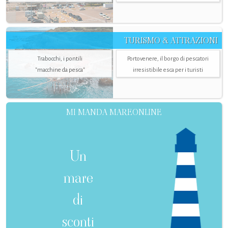
TURISMO & ATTRAZIONI
Trabocchi, i pontili
Portovenere, il borgo di pescatori
"macchine da pesca"
irresistibile esca per i turisti
MI MANDA MAREONLINE
Un
mare
di
sconti