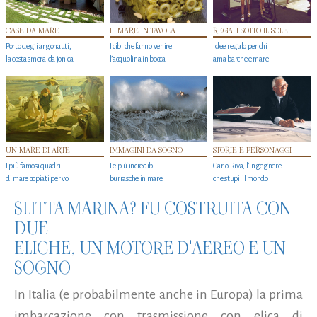
CASE DA MARE
IL MARE IN TAVOLA
REGALI SOTTO IL SOLE
Porto degli argonauti,
I cibi che fanno venire
Idee regalo per chi
la costa smeralda jonica
l’acquolina in bocca
ama barche e mare
UN MARE DI ARTE
IMMAGINI DA SOGNO
STORIE E PERSONAGGI
I più famosi quadri
Le più incredibili
Carlo Riva, l’ingegnere
di mare copiati per voi
burrasche in mare
che stupi' il mondo
SLITTA MARINA? FU COSTRUITA CON
DUE
ELICHE, UN MOTORE D'AEREO E UN
SOGNO
In Italia (e probabilmente anche in Europa) la prima
imbarcazione con trasmissione con elica di