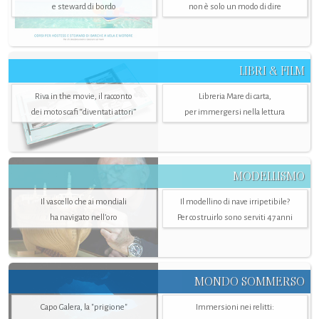
e steward di bordo
non è solo un modo di dire
LIBRI & FILM
Riva in the movie, il racconto
Libreria Mare di carta,
dei motoscafi “diventati attori”
per immergersi nella lettura
MODELLISMO
Il vascello che ai mondiali
Il modellino di nave irripetibile?
ha navigato nell’oro
Per costruirlo sono serviti 47 anni
MONDO SOMMERSO
Capo Galera, la "prigione"
Immersioni nei relitti: