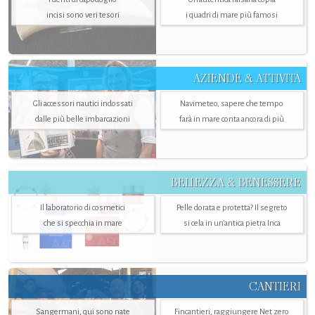
incisi sono veri tesori
i quadri di mare più famosi
AZIENDE & ATTIVITÀ
Gli accessori nautici indossati
Navimeteo, sapere che tempo
dalle più belle imbarcazioni
farà in mare conta ancora di più
BELLEZZA & BENESSERE
Il laboratorio di cosmetici
Pelle dorata e protetta? Il segreto
che si specchia in mare
si cela in un’antica pietra Inca
CANTIERI
Sangermani, qui sono nate
Fincantieri, raggiungere Net zero