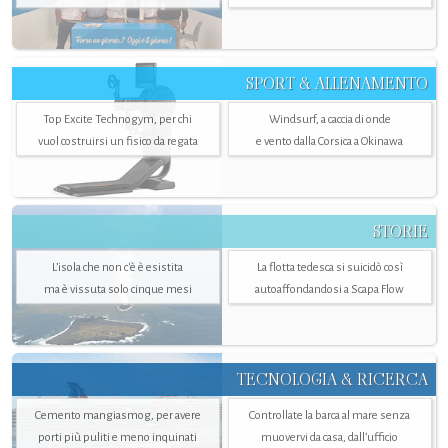
SPORT & ALLENAMENTO
Top Excite Technogym, per chi
Windsurf, a caccia di onde
vuol costruirsi un fisico da regata
e vento dalla Corsica a Okinawa
STORIE
L’isola che non c'è è esistita
La flotta tedesca si suicidò così
ma è vissuta solo cinque mesi
autoaffondandosi a Scapa Flow
TECNOLOGIA & RICERCA
Cemento mangiasmog, per avere
Controllate la barca al mare senza
porti più puliti e meno inquinati
muovervi da casa, dall’ufficio