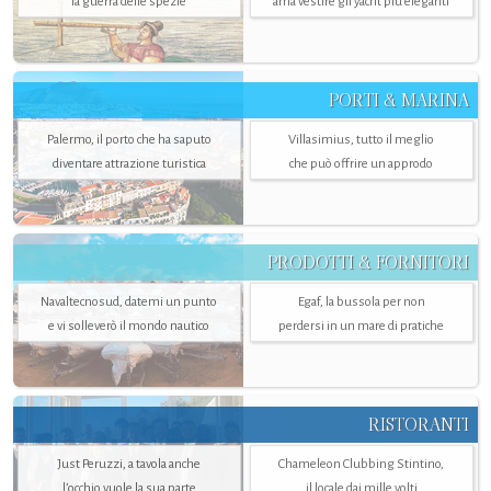
la guerra delle spezie
ama vestire gli yacht più eleganti
PORTI & MARINA
Palermo, il porto che ha saputo
Villasimius, tutto il meglio
diventare attrazione turistica
che può offrire un approdo
PRODOTTI & FORNITORI
Navaltecnosud, datemi un punto
Egaf, la bussola per non
e vi solleverò il mondo nautico
perdersi in un mare di pratiche
RISTORANTI
Just Peruzzi, a tavola anche
Chameleon Clubbing Stintino,
l’occhio vuole la sua parte
il locale dai mille volti