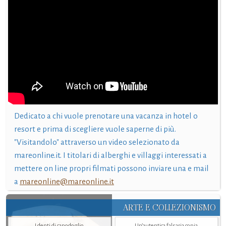
Dedicato a chi vuole prenotare una vacanza in hotel o
resort e prima di scegliere vuole saperne di più.
"Visitandolo" attraverso un video selezionato da
mareonline.it. I titolari di alberghi e villaggi interessati a
mettere on line propri filmati possono inviare una e mail
a
mareonline@mareonline.it
ARTE E COLLEZIONISMO
I denti di capodoglio
Un’autentica falsaria copia