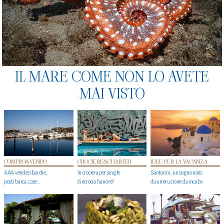
IL MARE COME NON LO AVETE
MAI VISTO
COMPRO&VENDO
CROCIERE&CHARTER
IDEE PER LA VACANZA
AAA vendesi barche,
In crociera per single
Santorini, un sogno nato
posti barca, case…
s'incrocia l’amore?
da un’eruzione da incubo