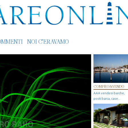
OMMENTI
NOI C'ERAVAMO
COMPRO&VENDO
AAA vendesi barche,
posti barca, case…