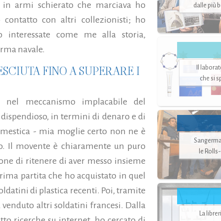
o in armi schierato che marciava ho
dalle più 
ontatto con altri collezionisti; ho
o interessate come me alla storia,
’arma navale.
ESCIUTA FINO A SUPERARE I
Il labora
che si 
, nel meccanismo implacabile del
ispen­dioso, in termini di denaro e di
omestica -­ mia moglie certo non ne è
Sangerman
to. Il movente è chiaramente un puro
le Rolls
azione di ritenere di aver messo insieme
rima partita che ho acquistato in quel
ldatini di plastica recenti. Poi, tramite
venduto altri soldatini francesi. Dalla
La libre
tto ricerche su internet, ho cercato di