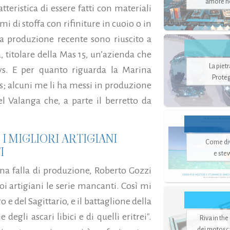
amore no
tteristica di essere fatti con materiali
i di stoffa con rifiniture in cuoio o in
 produzione recente sono riuscito a
, titolare della Mas 15, un’azienda che
La piet
ys. E per quanto riguarda la Marina
Proteg
Mas; alcuni me li ha messi in produzione
l Valanga che, a parte il berretto da
I MIGLIORI ARTIGIANI
Come di
I
e ste
na falla di produzione, Roberto Gozzi
 artigiani le serie mancanti. Così mi
o e del Sagittario, e il battaglione della
 degli ascari libici e di quelli eritrei".
Riva in the
dei motoscaf