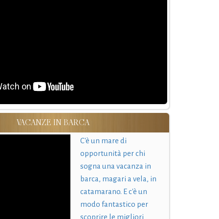
VACANZE IN BARCA
C'è un mare di
opportunità per chi
sogna una vacanza in
barca, magari a vela, in
catamarano. E c'è un
modo fantastico per
scoprire le migliori