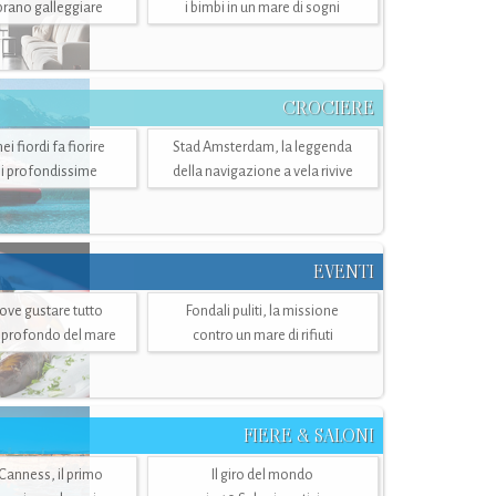
mbrano galleggiare
i bimbi in un mare di sogni
CROCIERE
i fiordi fa fiorire
Stad Amsterdam, la leggenda
i profondissime
della navigazione a vela rivive
EVENTI
dove gustare tutto
Fondali puliti, la missione
ù profondo del mare
contro un mare di rifiuti
FIERE & SALONI
 Canness, il primo
Il giro del mondo