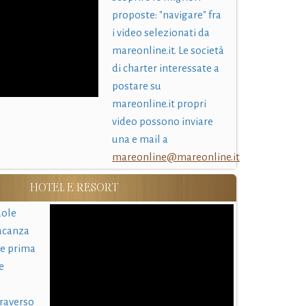
proposte: "navigare" fra
i video selezionati da
mareonline.it. Le società
di charter interessate a
postare su
mareonline.it propri
video possono inviare
una e mail a
mareonline@mareonline.it
HOTEL E RESORT
uole
acanza
 e prima
e
traverso