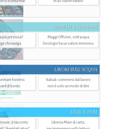
n si scorda mai
in 40 Saloni nautici
GIOIELLI & OROLOGI
ra più preziosa?
Maggi Officine, sott’acqua
ge chi naviga
l'orologio ha un valore immenso
LAVORI SULL’ACQUA
ventare hostess
Italsub: sommersi dal lavoro
ward di bordo
non è solo un modo di dire
LIBRI & FILM
 movie, il racconto
Libreria Mare di carta,
i “diventati attori”
per immergersi nella lettura