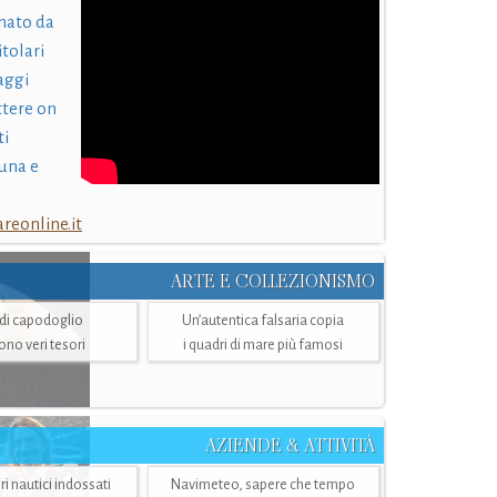
nato da
itolari
laggi
ttere on
ti
una e
eonline.it
ARTE E COLLEZIONISMO
i di capodoglio
Un’autentica falsaria copia
sono veri tesori
i quadri di mare più famosi
AZIENDE & ATTIVITÀ
ri nautici indossati
Navimeteo, sapere che tempo