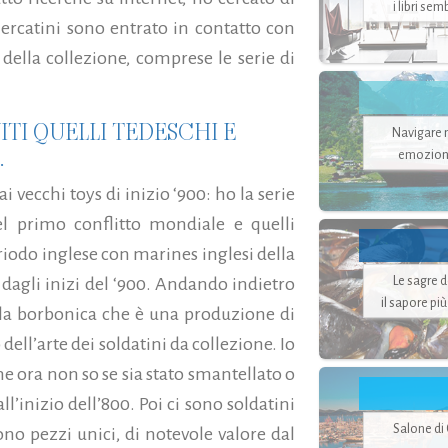
i libri se
 mercatini sono entrato in contatto con
della collezione, comprese le serie di
ITI QUELLI TEDESCHI E
Navigare ne
.
emozion
i vecchi toys di inizio ‘900: ho la serie
l primo conflitto mondiale e quelli
periodo inglese con marines inglesi della
Le sagre 
dagli inizi del ‘900. Andando indietro
il sapore pi
lla borbonica che è una produzione di
ell’arte dei soldatini da collezione. Io
che ora non so se sia stato smantellato o
l’inizio dell’800. Poi ci sono soldatini
Salone di
ono pezzi unici, di notevole valore dal