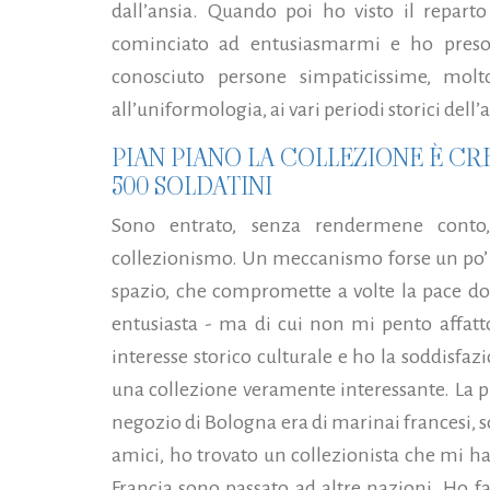
dall’ansia. Quando poi ho visto il repart
cominciato ad entusiasmarmi e ho preso c
conosciuto persone simpaticissime, molt
all’uniformologia, ai vari pe­riodi storici dell
PIAN PIANO LA COLLEZIONE È CR
500 SOLDATINI
Sono entrato, senza rendermene conto
collezionismo. Un meccani­smo forse un po’ d
spazio, che compro­mette a volte la pace d
entusiasta - ma di cui non mi pento affat
interesse storico­ culturale e ho la soddi­sf
una collezione veramente interessante. La p
negozio di Bologna era di marinai francesi, so
amici, ho trovato un collezionista che mi ha 
Fran­cia sono passato ad altre nazioni. Ho fa