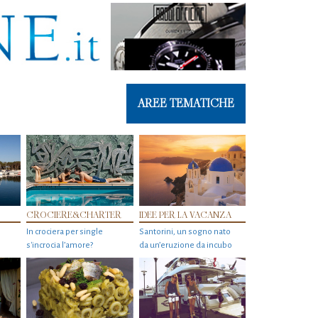
AREE TEMATICHE
CROCIERE&CHARTER
IDEE PER LA VACANZA
In crociera per single
Santorini, un sogno nato
s'incrocia l’amore?
da un’eruzione da incubo