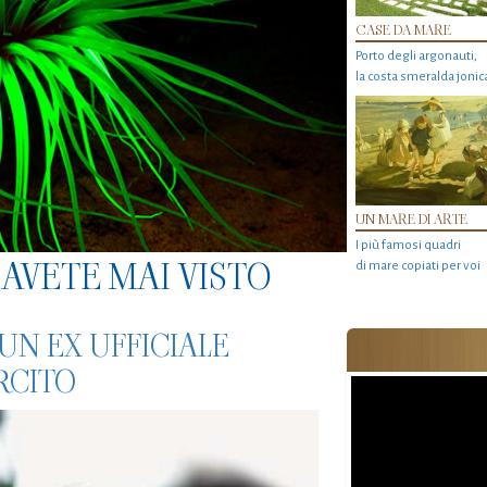
CASE DA MARE
Porto degli argonauti,
la costa smeralda jonic
UN MARE DI ARTE
I più famosi quadri
AVETE MAI VISTO
di mare copiati per voi
UN EX UFFICIALE
RCITO