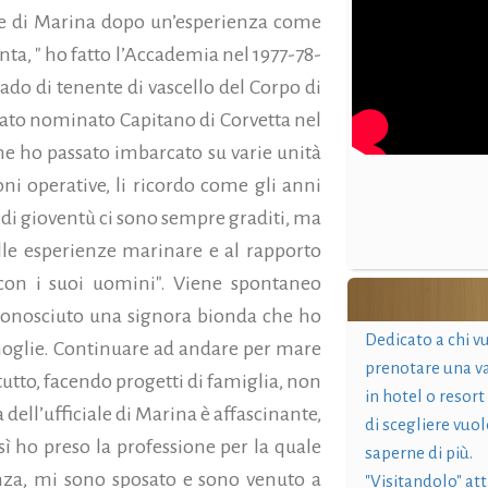
ciale di Marina dopo un’esperienza come
nta, " ho fatto l’Accademia nel 1977-78­
rado di tenente di vascello del Corpo di
tato nominato Capi­tano di Corvetta nel
e ho passato imbarcato su varie unità
ni operative, li ricordo come gli anni
di di gioventù ci sono sempre graditi, ma
lle esperienze marinare e al rapporto
con i suoi uomini". Viene spontaneo
o conosciuto una signora bionda che ho
Dedicato a chi v
moglie. Continuare ad andare per mare
prenotare una v
etutto, facendo progetti di famiglia, non
in hotel o resort
 dell’ufficiale di Marina è affascinante,
di scegliere vuol
sì ho preso la professione per la quale
saperne di più.
nza, mi sono sposato e sono venuto a
"Visitandolo" at