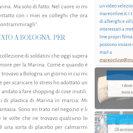
un video selezio
­rina. Ma solo di fatto. Nel cuore io mi
mareonline.it. I t
ntatto con i miei ex colleghi che ora
di alberghi e vil
 contrammi­ragli".
interessati a me
TATO A BOLOGNA. PER
line propri filma
possono inviare 
mail a
 collezione di soldatini che oggi supera
mareonline@mar
 amore per la Marina. Come e quando è
Mi trovavo a Bologna un giorno in cui mi
e per scaricare lo stress ho adottato un
I dent
ndato a fare shopping di cose inutili.
incisi 
ni di plastica di Marina in marcia. Mi
ntasia. Sono en­ trato nel negozio e li
e le volte che ne trovavo qualcuno lo
 è una sorta di placebo per calmarmi
Gli accesso