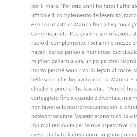
per il mare. "Per otto anni ­ho fatto l’uffi
ufficiale di complemento dell’esercito", racco
e sono rimasto in Marina fino all’83 con il g
Commissariato.
Poi, qualche anno fa, sono s
ruolo di complemento. I sei anni e mezzo ch
navali, partecipando a numerose esercitazio
migliori della mia vita, un po’ perché i ricor
molto perché sono ricordi legati al mare, a
bellis­simo che ho avuto con la Marina e 
chiederle perché l’ha lasciata... "Perché h
corteggiato fino a quando è diventata mia 
non favoriva le nostre frequentazioni e, ol­tr
potevo trascurare l’aspetto economico. La vita
ma mal retribuita per le mie aspettative. Co
avevo studiato laureandomi in giurisprude