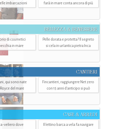
belle imbarcazioni
farà in mare conta ancora di più
BELLEZZA & BENESSERE
torio di cosmetici
Pelle dorata e protetta? Il segreto
specchia in mare
si cela in un’antica pietra Inca
CANTIERI
i, qui sono nate
Fincantieri, raggiungere Net zero
-Royce del mare
con 15 anni d'anticipo si può
CASE & ARREDI
ria-veliero dove
Il lettino barca a vela fa navigare