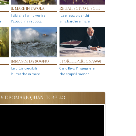
IL MARE IN TAVOLA
REGALI SOTTO IL SOLE
I cibi che fanno venire
Idee regalo per chi
a
l’acquolina in bocca
ama barche e mare
IMMAGINI DA SOGNO
STORIE E PERSONAGGI
Le più incredibili
Carlo Riva, l’ingegnere
burrasche in mare
che stupi' il mondo
VIDEOMARE QUANT'È BELLO