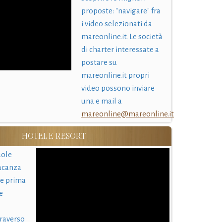
proposte: "navigare" fra
i video selezionati da
mareonline.it. Le società
di charter interessate a
postare su
mareonline.it propri
video possono inviare
una e mail a
mareonline@mareonline.it
HOTEL E RESORT
uole
acanza
 e prima
e
traverso