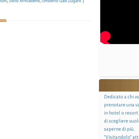
sini
,
Silvio Arrivabene
,
Umberto Galli Zugaro
|
Dedicato a chi v
prenotare una v
in hotel o resort
di scegliere vuol
saperne di più.
"Visitandolo" at