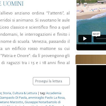
E UOMINI
llievo anziano ordina “l’attenti”, al
corridoi si animano. Si svuotano le aule
 Liceo classico e scientifico fino a quel
domani, le interrogazioni e finito i
l nome di scuola. Venezia, passando il
ta un edificio rosso mattone su cui
“Patria e Onore”: da lì provengono gli
di ragazzi tra i 15 e i 18 anni fino al
Prosegui la lettura
er
,
Storia, Cultura & Lettura
| tag:
Accademia
Giampaolo Di Paola
,
ammiraglio Paolo La Rosa
,
aetano Marzotto
,
Giuseppe Notarbartolo di