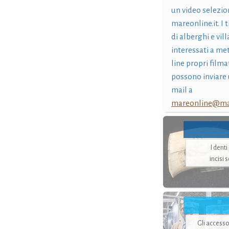
un video selezio
mareonline.it. I t
di alberghi e vil
interessati a me
line propri filma
possono inviare 
mail a
mareonline@mar
I dent
incisi 
Gli accesso