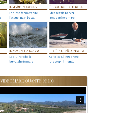
IL MARE IN TAVOLA
REGALI SOTTO IL SOLE
I cibi che fanno venire
Idee regalo per chi
a
l’acquolina in bocca
ama barche e mare
IMMAGINI DA SOGNO
STORIE E PERSONAGGI
Le più incredibili
Carlo Riva, l’ingegnere
burrasche in mare
che stupi' il mondo
VIDEOMARE QUANT'È BELLO