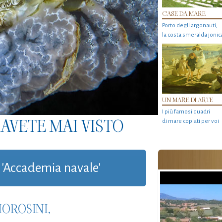
CASE DA MARE
Porto degli argonauti,
la costa smeralda jonic
UN MARE DI ARTE
I più famosi quadri
AVETE MAI VISTO
di mare copiati per voi
g 'Accademia navale'
OROSINI,