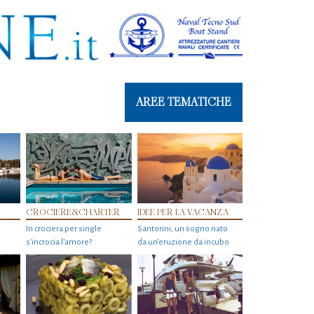
AREE TEMATICHE
CROCIERE&CHARTER
IDEE PER LA VACANZA
In crociera per single
Santorini, un sogno nato
s'incrocia l’amore?
da un’eruzione da incubo