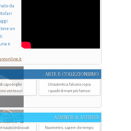
nato da
itolari
laggi
ttere on
ti
una e
eonline.it
ARTE E COLLEZIONISMO
i di capodoglio
Un’autentica falsaria copia
sono veri tesori
i quadri di mare più famosi
AZIENDE & ATTIVITÀ
ri nautici indossati
Navimeteo, sapere che tempo