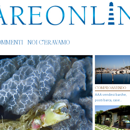
OMMENTI
NOI C'ERAVAMO
COMPRO&VENDO
AAA vendesi barche,
posti barca, case…