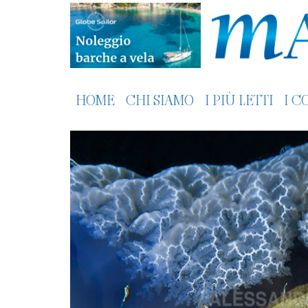
HOME
CHI SIAMO
I PIÙ LETTI
I C