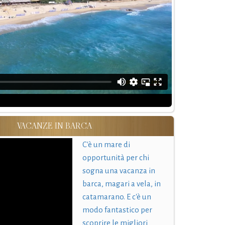
VACANZE IN BARCA
C'è un mare di
opportunità per chi
sogna una vacanza in
barca, magari a vela, in
catamarano. E c'è un
modo fantastico per
scoprire le migliori