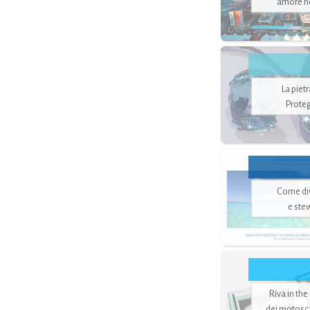
amore no
La piet
Proteg
Come di
e ste
Riva in the
dei motoscaf