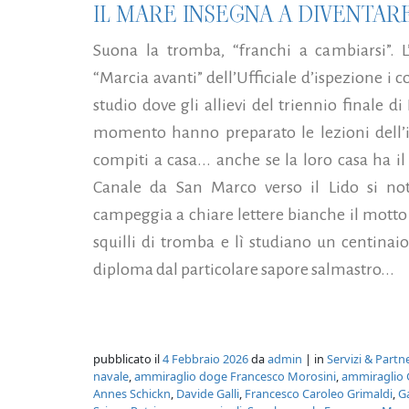
IL MARE INSEGNA A DIVENTAR
Suona la tromba, “franchi a cambiarsi”. L’a
“Marcia avanti” dell’Ufficiale d’ispezione i 
studio dove gli allievi del triennio finale di
momento hanno preparato le lezioni dell’in
compiti a casa... anche se la loro casa ha i
Canale da San Marco verso il Lido si no
campeggia a chiare lettere bianche il motto 
squilli di tromba e lì studiano un centinaio 
diploma dal particolare sapore salmastro...
pubblicato il
4 Febbraio 2026
da
admin
| in
Servizi & Partn
navale
,
ammiraglio doge Francesco Morosini
,
ammiraglio 
Annes Schickn
,
Davide Galli
,
Francesco Caroleo Grimaldi
,
G