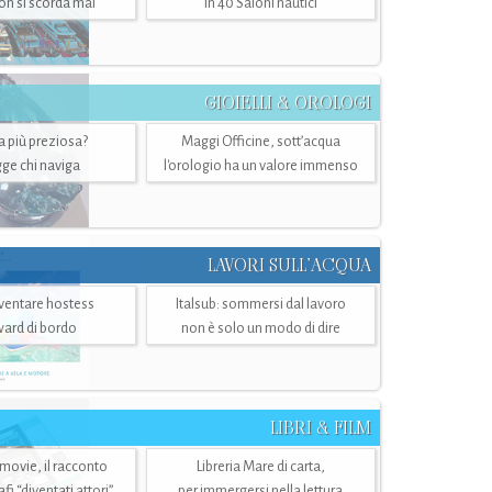
n si scorda mai
in 40 Saloni nautici
GIOIELLI & OROLOGI
ra più preziosa?
Maggi Officine, sott’acqua
ge chi naviga
l'orologio ha un valore immenso
LAVORI SULL’ACQUA
ventare hostess
Italsub: sommersi dal lavoro
ward di bordo
non è solo un modo di dire
LIBRI & FILM
 movie, il racconto
Libreria Mare di carta,
i “diventati attori”
per immergersi nella lettura