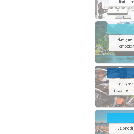
i libri se
Navigare ne
emozion
Le sagre 
il sapore pi
Salone di