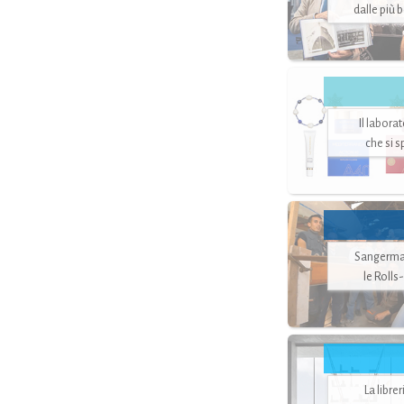
dalle più 
Il labora
che si 
Sangerman
le Rolls
La libre