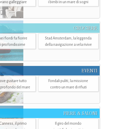
mbrano galleggiare
i bimbi in un mare di sogni
CROCIERE
i fiordi fa fiorire
Stad Amsterdam, la leggenda
i profondissime
della navigazione a vela rivive
EVENTI
dove gustare tutto
Fondali puliti, la missione
ù profondo del mare
contro un mare di rifiuti
FIERE & SALONI
 Canness, il primo
Il giro del mondo