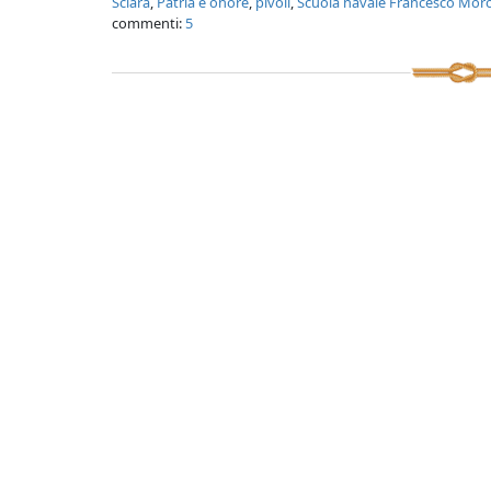
Sciara
,
Patria e onore
,
pivoli
,
Scuola navale Francesco Moro
commenti:
5