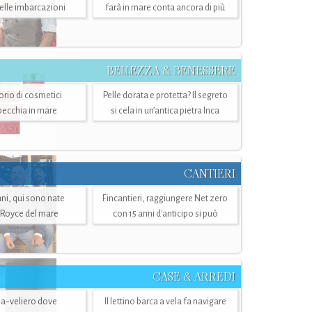
belle imbarcazioni
farà in mare conta ancora di più
BELLEZZA & BENESSERE
torio di cosmetici
Pelle dorata e protetta? Il segreto
specchia in mare
si cela in un’antica pietra Inca
CANTIERI
i, qui sono nate
Fincantieri, raggiungere Net zero
-Royce del mare
con 15 anni d'anticipo si può
CASE & ARREDI
ria-veliero dove
Il lettino barca a vela fa navigare