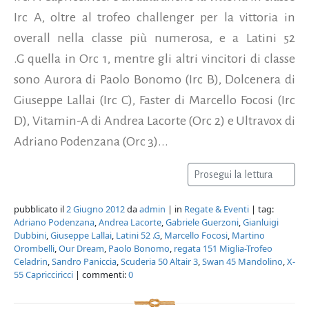
Irc A, oltre al trofeo challenger per la vittoria in
overall nella classe più numerosa, e a Latini 52
.G quella in Orc 1, mentre gli altri vincitori di classe
sono Aurora di Paolo Bonomo (Irc B), Dolcenera di
Giuseppe Lallai (Irc C), Faster di Marcello Focosi (Irc
D), Vitamin-A di Andrea Lacorte (Orc 2) e Ultravox di
Adriano Podenzana (Orc 3)...
Prosegui la lettura
pubblicato il
2 Giugno 2012
da
admin
| in
Regate & Eventi
| tag:
Adriano Podenzana
,
Andrea Lacorte
,
Gabriele Guerzoni
,
Gianluigi
Dubbini
,
Giuseppe Lallai
,
Latini 52 .G
,
Marcello Focosi
,
Martino
Orombelli
,
Our Dream
,
Paolo Bonomo
,
regata 151 Miglia-Trofeo
Celadrin
,
Sandro Paniccia
,
Scuderia 50 Altair 3
,
Swan 45 Mandolino
,
X-
55 Capricciricci
| commenti:
0