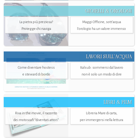
GIOIELLI & OROLOGI
La pietra più preziosa?
Maggi Officine, sott’acqua
Protegge chi naviga
l'orologio ha un valore immenso
LAVORI SULL’ACQUA
Come diventare hostess
Italsub: sommersi dal lavoro
e steward di bordo
non è solo un modo di dire
LIBRI & FILM
Riva in the movie, il racconto
Libreria Mare di carta,
dei motoscafi “diventati attori”
per immergersi nella lettura