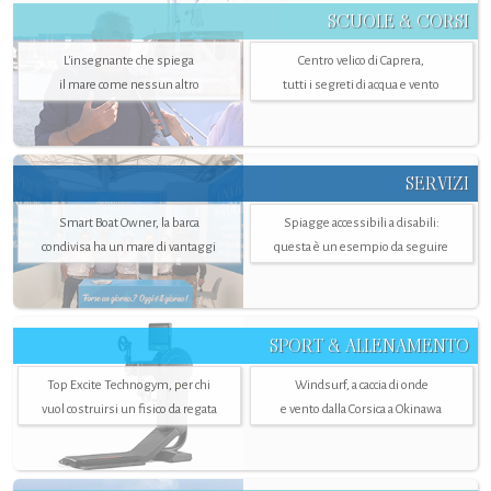
SCUOLE & CORSI
L'insegnante che spiega
Centro velico di Caprera,
il mare come nessun altro
tutti i segreti di acqua e vento
SERVIZI
Smart Boat Owner, la barca
Spiagge accessibili a disabili:
condivisa ha un mare di vantaggi
questa è un esempio da seguire
SPORT & ALLENAMENTO
Top Excite Technogym, per chi
Windsurf, a caccia di onde
vuol costruirsi un fisico da regata
e vento dalla Corsica a Okinawa