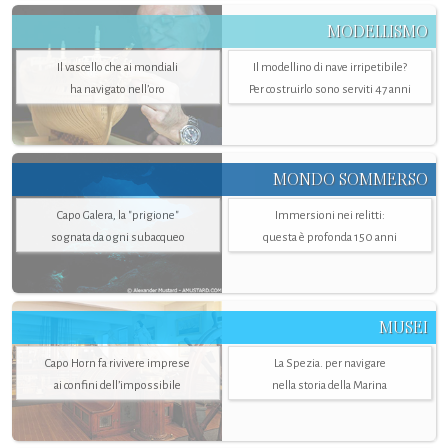
MODELLISMO
Il vascello che ai mondiali
Il modellino di nave irripetibile?
ha navigato nell’oro
Per costruirlo sono serviti 47 anni
MONDO SOMMERSO
Capo Galera, la "prigione"
Immersioni nei relitti:
sognata da ogni subacqueo
questa è profonda 150 anni
MUSEI
Capo Horn fa rivivere imprese
La Spezia. per navigare
ai confini dell’impossibile
nella storia della Marina