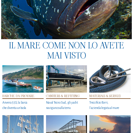
IL MARE COME NON LO AVETE
MAI VISTO
BARCHE DA PROVARE
CANTIERI & REFITTING
MATERIALI & SERVIZI
Anvera 55S, la barca
Naval Tecno Sud, gli yacht
Treccificio Borri,
che diventa un'isola
navigano sulla terra
l'azienda legata al mare