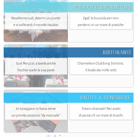
PRODOTTI & FORNITORI
Navaltecnosud, datemi un punto
Egaf, la bussola per non
e vi solleverò il mondo nautico
perdersi in un mare di pratiche
RISTORANTI
Just Peruzzi, a tavola anche
Chameleon Clubbing Stintino,
l’occhio vuole la sua parte
il locale dai mille volti
SALUTE & BENESSERE
In spiaggia e in barca serve
Totani sbiancati? Nei piatti
un pronto soccorso "da manuale"
di pesce c'è un mare di trucchi