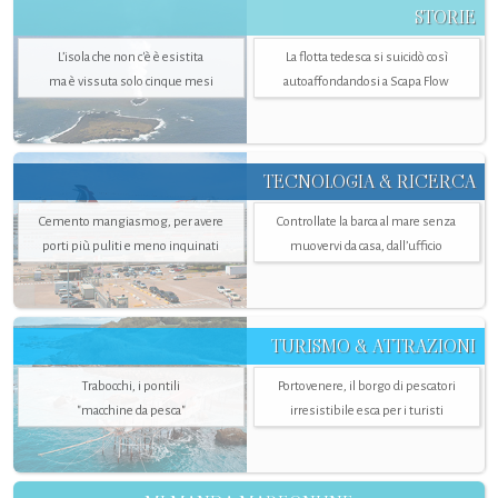
STORIE
L’isola che non c'è è esistita
La flotta tedesca si suicidò così
ma è vissuta solo cinque mesi
autoaffondandosi a Scapa Flow
TECNOLOGIA & RICERCA
Cemento mangiasmog, per avere
Controllate la barca al mare senza
porti più puliti e meno inquinati
muovervi da casa, dall’ufficio
TURISMO & ATTRAZIONI
Trabocchi, i pontili
Portovenere, il borgo di pescatori
"macchine da pesca"
irresistibile esca per i turisti