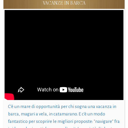
VACANZE IN BARCA
C'è un mare di opportunità per chi sogna una vacanza in
barca, magari a vela, in catamarano. E c'è un modo
fantastico per scoprire le migliori proposte: "navigare" fra