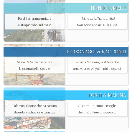
NONSOLOMARE
Per chi ama arrampicare
Il Mare della Tranquillità?
a strapiombo sul mare
Non serve andare sulla Luna
PERSONAGGI & RACCONTI
Vasco Da Gama così vince
Patrizia Mosconi, la stilista che
la guerra delle spezie
ama vestire gli yacht più eleganti
PORTI & MARINA
Palermo, il porto che ha saputo
Villasimius, tutto il meglio
diventare attrazione turistica
che può offrire un approdo