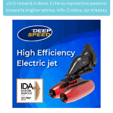
chi li riceverà in dono. E che su mareonline possono
trovare la miglior vetrina. Info: Cristina, 351 9744943