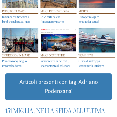
IMPRESE DI MARE
MARE DI TECNOLOGIA
METEO
L'azienda che tiene alta la
Stive porta barche
Il sito per navigare
bandiera italiana sui mari
l'invenzione vincente
lontano dai pericoli
SICUREZZA IN MARE
MARE SOSTENIBILE
TRAGHETTI
Primo soccorso, meglio
Ricarica elettrica nei porti,
Grimaldi raddoppia
impararlo a bordo
una montagna di soluzioni
le corse per la Sardegna
Articoli presenti con tag 'Adriano
Podenzana'
151 MIGLIA, NELLA SFIDA ALL'ULTIMA