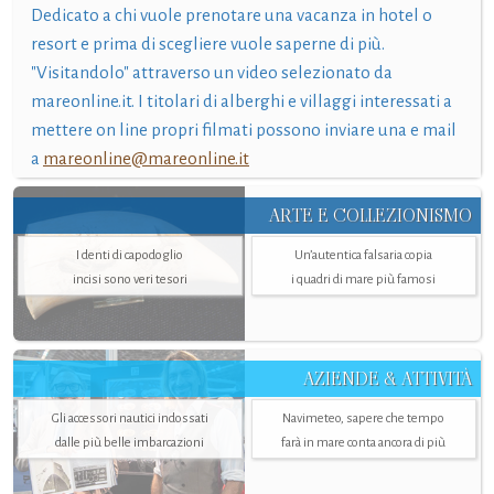
Dedicato a chi vuole prenotare una vacanza in hotel o
resort e prima di scegliere vuole saperne di più.
"Visitandolo" attraverso un video selezionato da
mareonline.it. I titolari di alberghi e villaggi interessati a
mettere on line propri filmati possono inviare una e mail
a
mareonline@mareonline.it
ARTE E COLLEZIONISMO
I denti di capodoglio
Un’autentica falsaria copia
incisi sono veri tesori
i quadri di mare più famosi
AZIENDE & ATTIVITÀ
Gli accessori nautici indossati
Navimeteo, sapere che tempo
dalle più belle imbarcazioni
farà in mare conta ancora di più