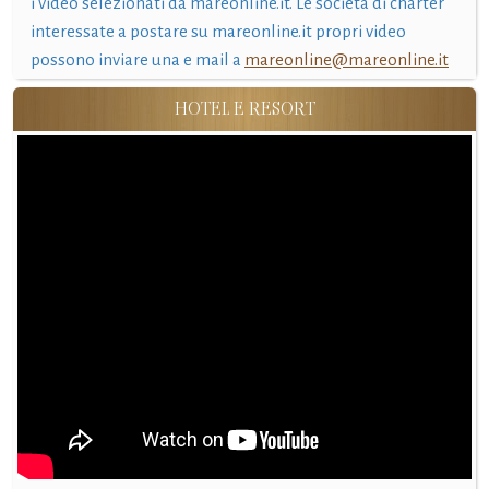
i video selezionati da mareonline.it. Le società di charter
interessate a postare su mareonline.it propri video
possono inviare una e mail a
mareonline@mareonline.it
HOTEL E RESORT