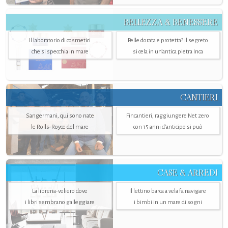
BELLEZZA & BENESSERE
Il laboratorio di cosmetici
Pelle dorata e protetta? Il segreto
che si specchia in mare
si cela in un’antica pietra Inca
CANTIERI
Sangermani, qui sono nate
Fincantieri, raggiungere Net zero
le Rolls-Royce del mare
con 15 anni d'anticipo si può
CASE & ARREDI
La libreria-veliero dove
Il lettino barca a vela fa navigare
i libri sembrano galleggiare
i bimbi in un mare di sogni