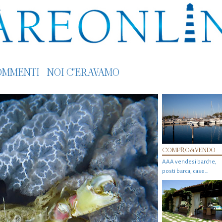
OMMENTI
NOI C'ERAVAMO
COMPRO&VENDO
AAA vendesi barche,
posti barca, case…