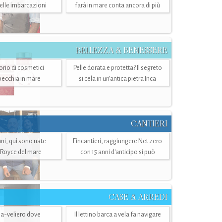
belle imbarcazioni
farà in mare conta ancora di più
BELLEZZA & BENESSERE
torio di cosmetici
Pelle dorata e protetta? Il segreto
specchia in mare
si cela in un’antica pietra Inca
CANTIERI
i, qui sono nate
Fincantieri, raggiungere Net zero
-Royce del mare
con 15 anni d'anticipo si può
CASE & ARREDI
ria-veliero dove
Il lettino barca a vela fa navigare