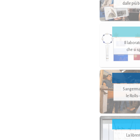
dalle più 
Il labora
che si 
Sangerman
le Rolls
La libre