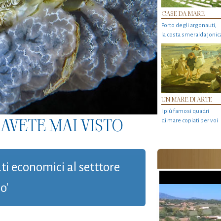
CASE DA MARE
Porto degli argonauti,
la costa smeralda jonic
UN MARE DI ARTE
I più famosi quadri
AVETE MAI VISTO
di mare copiati per voi
uti economici al setttore
o'