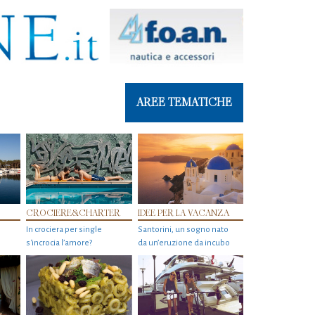
AREE TEMATICHE
CROCIERE&CHARTER
IDEE PER LA VACANZA
In crociera per single
Santorini, un sogno nato
s'incrocia l’amore?
da un’eruzione da incubo