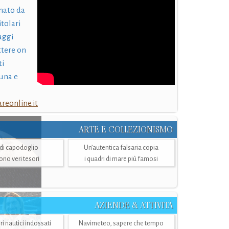
nato da
itolari
laggi
ttere on
ti
una e
eonline.it
ARTE E COLLEZIONISMO
i di capodoglio
Un’autentica falsaria copia
sono veri tesori
i quadri di mare più famosi
AZIENDE & ATTIVITÀ
ri nautici indossati
Navimeteo, sapere che tempo