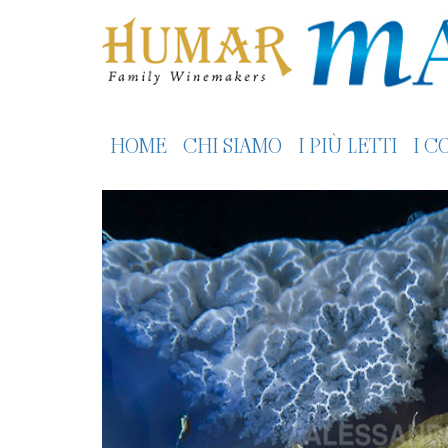
HOME
CHI SIAMO
I PIÙ LETTI
I C