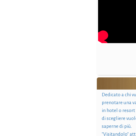
Dedicato a chi v
prenotare una v
in hotel o resort
di scegliere vuol
saperne di più.
"Visitandolo" at