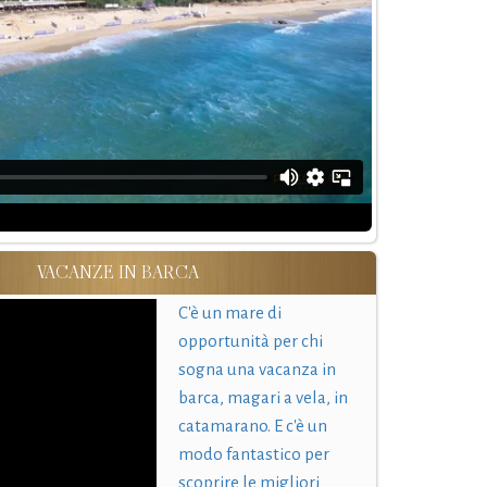
VACANZE IN BARCA
C'è un mare di
opportunità per chi
sogna una vacanza in
barca, magari a vela, in
catamarano. E c'è un
modo fantastico per
scoprire le migliori