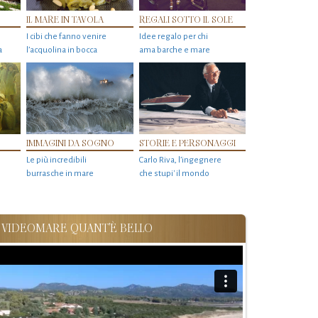
IL MARE IN TAVOLA
REGALI SOTTO IL SOLE
I cibi che fanno venire
Idee regalo per chi
a
l’acquolina in bocca
ama barche e mare
IMMAGINI DA SOGNO
STORIE E PERSONAGGI
Le più incredibili
Carlo Riva, l’ingegnere
burrasche in mare
che stupi' il mondo
VIDEOMARE QUANT'È BELLO