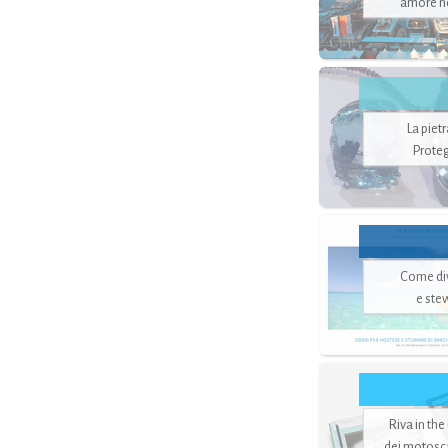
amore no
La piet
Proteg
Come di
e ste
Riva in the
dei motoscaf