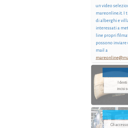
un video selezio
mareonline.it. I t
di alberghi e vil
interessati a me
line propri filma
possono inviare 
mail a
mareonline@mar
I dent
incisi 
Gli accesso