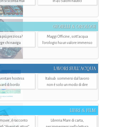
n si scorda mai
in 40 Saloni nautici
GIOIELLI & OROLOGI
ra più preziosa?
Maggi Officine, sott’acqua
ge chi naviga
l'orologio ha un valore immenso
LAVORI SULL’ACQUA
ventare hostess
Italsub: sommersi dal lavoro
ward di bordo
non è solo un modo di dire
LIBRI & FILM
 movie, il racconto
Libreria Mare di carta,
i “diventati attori”
per immergersi nella lettura