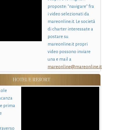
proposte: "navigare" fra
i video selezionati da
mareonline.it. Le società
di charter interessate a
postare su
mareonline.it propri
video possono inviare
una e mail a
mareonline@mareonline.it
HOTEL E RESORT
uole
acanza
 e prima
e
traverso