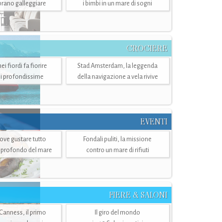
mbrano galleggiare
i bimbi in un mare di sogni
CROCIERE
i fiordi fa fiorire
Stad Amsterdam, la leggenda
i profondissime
della navigazione a vela rivive
EVENTI
dove gustare tutto
Fondali puliti, la missione
ù profondo del mare
contro un mare di rifiuti
FIERE & SALONI
 Canness, il primo
Il giro del mondo