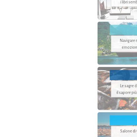
i libri se
Navigare ne
emozion
Le sagre 
il sapore pi
Salone di