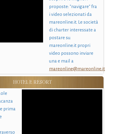
proposte: "navigare" fra
i video selezionati da
mareonline.it. Le società
di charter interessate a
postare su
mareonline.it propri
video possono inviare
una e mail a
mareonline@mareonline.it
HOTEL E RESORT
uole
acanza
 e prima
e
traverso