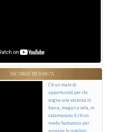
VACANZE IN BARCA
C'è un mare di
opportunità per chi
sogna una vacanza in
barca, magari a vela, in
catamarano. E c'è un
modo fantastico per
scoprire le migliori