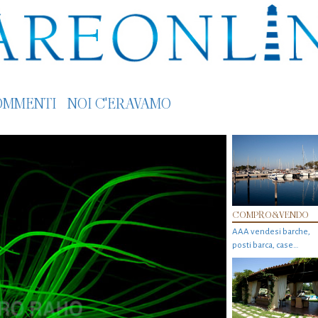
OMMENTI
NOI C'ERAVAMO
COMPRO&VENDO
AAA vendesi barche,
posti barca, case…