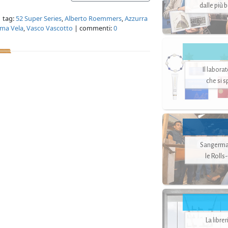
dalle più 
 tag:
52 Super Series
,
Alberto Roemmers
,
Azzurra
lma Vela
,
Vasco Vascotto
| commenti:
0
Il labora
che si 
Sangerman
le Rolls
La libre