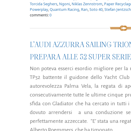
Torcida Seghers
,
Ngoni
,
Niklas Zennstrom
,
Paper Recyclag
Powerplay
,
Quantum Racing
,
Ran
,
Soto 40
,
Stefan Jentzsch
commenti:
0
L'AUDI AZZURRA SAILING TRION
PREPARA ALLE 52 SUPER SERI
Non poteva esserci esordio migliore per la
TP52 battente il guidone dello Yacht Club
autorevolezza Palma Vela, la regata di ap
consecutivamente tutte le ultime cinque pr
sfida con Gladiator che ha cercato in tutti
dovuto arrendersi a una conduzione senz
perfettamente azzeccate. "E’ stata una regat
Alberto Roemmers, che ha timonato...