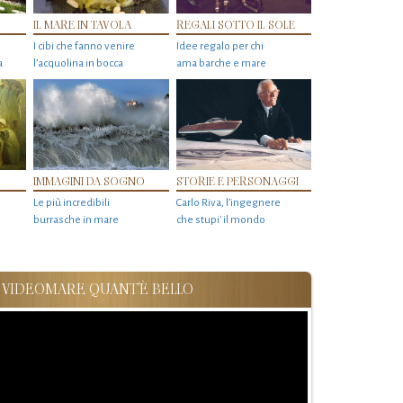
IL MARE IN TAVOLA
REGALI SOTTO IL SOLE
I cibi che fanno venire
Idee regalo per chi
a
l’acquolina in bocca
ama barche e mare
IMMAGINI DA SOGNO
STORIE E PERSONAGGI
Le più incredibili
Carlo Riva, l’ingegnere
burrasche in mare
che stupi' il mondo
VIDEOMARE QUANT'È BELLO