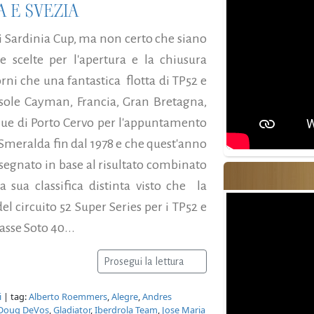
 E SVEZIA
di Sardinia Cup, ma non certo che siano
e scelte per l'apertura e la chiusura
iorni che una fantastica flotta di TP52 e
Isole Cayman, Francia, Gran Bretagna,
 acque di Porto Cervo per l'appuntamento
Smeralda fin dal 1978 e che quest'anno
ssegnato in base al risultato combinato
a sua classifica distinta visto che la
 circuito 52 Super Series per i TP52 e
sse Soto 40...
Prosegui la lettura
i
| tag:
Alberto Roemmers
,
Alegre
,
Andres
Doug DeVos
,
Gladiator
,
Iberdrola Team
,
Jose Maria