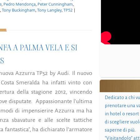
e
,
Pedro Mendonça
,
Peter Cunningham
,
,
Tony Buckingham
,
Tony Langley
,
TP52
|
FA A PALMA VELA E SI
ES
 nuova Azzurra TP52 by Audi. Il nuovo
 Costa Smeralda ha infatti vinto con
ertura della stagione 2012, vincendo
Dedicato a chi v
ove disputate. Appassionante l'ultima
prenotare una v
 i modi di impensierire Azzurra ma ha
in hotel o resort
a sbavature e alle scelte tattiche
di scegliere vuol
a fantastica", ha dichiarato l’armatore
saperne di più.
"Visitandolo" at