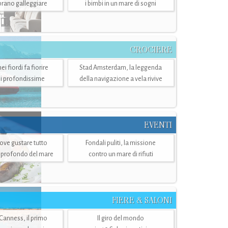
mbrano galleggiare
i bimbi in un mare di sogni
CROCIERE
i fiordi fa fiorire
Stad Amsterdam, la leggenda
i profondissime
della navigazione a vela rivive
EVENTI
dove gustare tutto
Fondali puliti, la missione
ù profondo del mare
contro un mare di rifiuti
FIERE & SALONI
 Canness, il primo
Il giro del mondo