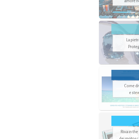
amore no
La piet
Proteg
Come di
e ste
Riva in the
dei motoscaf