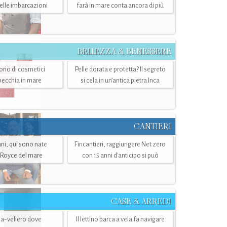
belle imbarcazioni
farà in mare conta ancora di più
BELLEZZA & BENESSERE
torio di cosmetici
Pelle dorata e protetta? Il segreto
specchia in mare
si cela in un’antica pietra Inca
CANTIERI
i, qui sono nate
Fincantieri, raggiungere Net zero
-Royce del mare
con 15 anni d'anticipo si può
CASE & ARREDI
ria-veliero dove
Il lettino barca a vela fa navigare