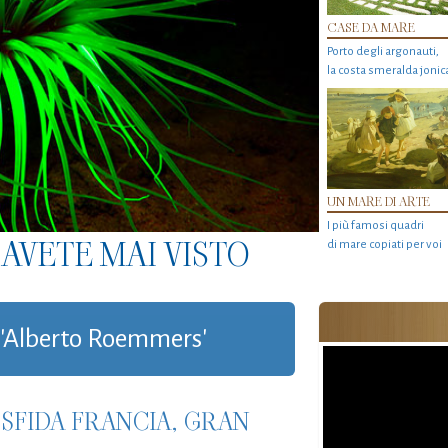
CASE DA MARE
Porto degli argonauti,
la costa smeralda jonic
UN MARE DI ARTE
I più famosi quadri
AVETE MAI VISTO
di mare copiati per voi
g 'Alberto Roemmers'
 SFIDA FRANCIA, GRAN