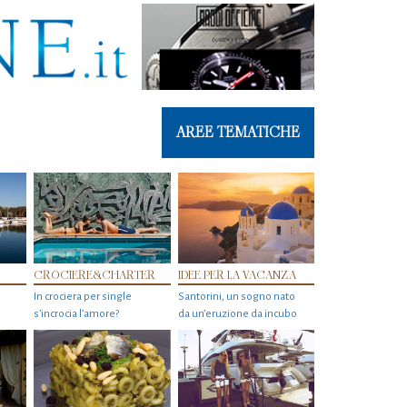
AREE TEMATICHE
CROCIERE&CHARTER
IDEE PER LA VACANZA
In crociera per single
Santorini, un sogno nato
s'incrocia l’amore?
da un’eruzione da incubo