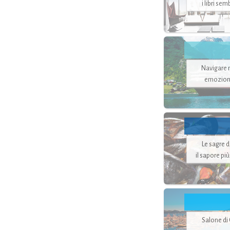
i libri se
Navigare ne
emozion
Le sagre 
il sapore pi
Salone di