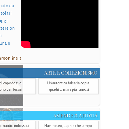
nato da
itolari
laggi
ttere on
ti
una e
eonline.it
ARTE E COLLEZIONISMO
i di capodoglio
Un’autentica falsaria copia
sono veri tesori
i quadri di mare più famosi
AZIENDE & ATTIVITÀ
ri nautici indossati
Navimeteo, sapere che tempo