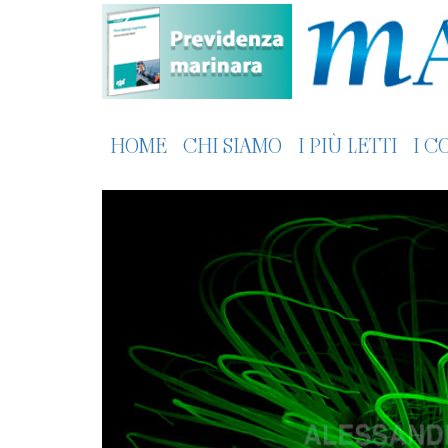
HOME
CHI SIAMO
I PIÙ LETTI
I C