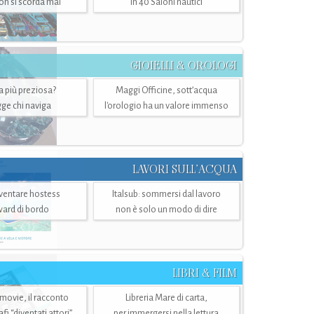
n si scorda mai
in 40 Saloni nautici
GIOIELLI & OROLOGI
ra più preziosa?
Maggi Officine, sott’acqua
ge chi naviga
l'orologio ha un valore immenso
LAVORI SULL’ACQUA
ventare hostess
Italsub: sommersi dal lavoro
ward di bordo
non è solo un modo di dire
LIBRI & FILM
 movie, il racconto
Libreria Mare di carta,
i “diventati attori”
per immergersi nella lettura