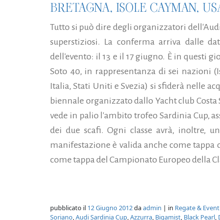
BRETAGNA, ISOLE CAYMAN, USA
Tutto si può dire degli organizzatori dell'Au
superstiziosi. La conferma arriva dalle dat
dell'evento: il 13 e il 17 giugno. È in questi g
Soto 40, in rappresentanza di sei nazioni (
Italia, Stati Uniti e Svezia) si sfiderà nelle
biennale organizzato dallo Yacht club Costa 
vede in palio l'ambito trofeo Sardinia Cup, a
dei due scafi. Ogni classe avrà, inoltre, un
manifestazione è valida anche come tappa del
come tappa del Campionato Europeo della Cla
pubblicato il
12 Giugno 2012
da
admin
| in
Regate & Event
Soriano
,
Audi Sardinia Cup
,
Azzurra
,
Bigamist
,
Black Pearl
,