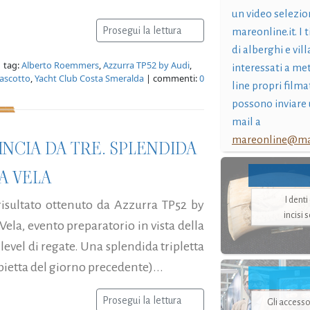
un video selezio
Prosegui la lettura
mareonline.it. I t
di alberghi e vil
 tag:
Alberto Roemmers
,
Azzurra TP52 by Audi
,
interessati a me
ascotto
,
Yacht Club Costa Smeralda
| commenti:
0
line propri filma
possono inviare 
mail a
mareonline@mar
INCIA DA TRE. SPLENDIDA
A VELA
I dent
o risultato ottenuto da Azzurra TP52 by
incisi 
Vela, evento preparatorio in vista della
 level di regate. Una splendida tripletta
ietta del giorno precedente)...
Prosegui la lettura
Gli accesso