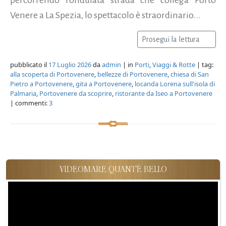
Venere a La Spezia, lo spettacolo è straordinario...
Prosegui la lettura
pubblicato il
17 Luglio 2026
da
admin
| in
Porti
,
Viaggi & Rotte
| tag:
alla scoperta di Portovenere
,
bellezze di Portovenere
,
chiesa di San
Pietro a Portovenere
,
gita a Portovenere
,
locanda Lorena sull'isola di
Palmaria
,
Portovenere da scoprire
,
ristorante da Iseo a Portovenere
| commenti:
3
VIDEOMARE QUANT'È BELLO