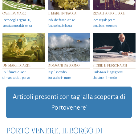
CASE DA MARE
IL MARE IN TAVOLA
REGALI SOTTO IL SOLE
Porto degli argonauti,
I cibi che fanno venire
Idee regalo per chi
la costa smeralda jonica
l’acquolina in bocca
ama barche e mare
UN MARE DI ARTE
IMMAGINI DA SOGNO
STORIE E PERSONAGGI
I più famosi quadri
Le più incredibili
Carlo Riva, l’ingegnere
di mare copiati per voi
burrasche in mare
che stupi' il mondo
Articoli presenti con tag 'alla scoperta di
Portovenere'
PORTO VENERE, IL BORGO DI