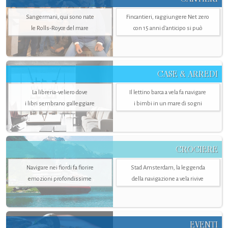
Sangermani, qui sono nate
Fincantieri, raggiungere Net zero
le Rolls-Royce del mare
con 15 anni d'anticipo si può
CASE & ARREDI
La libreria-veliero dove
Il lettino barca a vela fa navigare
i libri sembrano galleggiare
i bimbi in un mare di sogni
CROCIERE
Navigare nei fiordi fa fiorire
Stad Amsterdam, la leggenda
emozioni profondissime
della navigazione a vela rivive
EVENTI