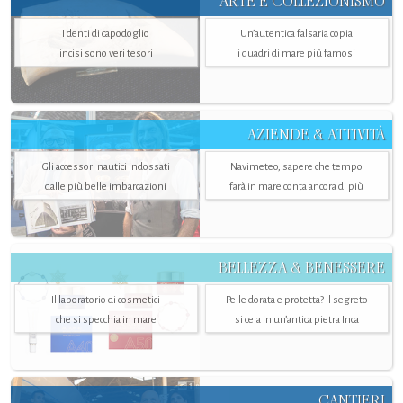
ARTE E COLLEZIONISMO
I denti di capodoglio
Un’autentica falsaria copia
incisi sono veri tesori
i quadri di mare più famosi
AZIENDE & ATTIVITÀ
Gli accessori nautici indossati
Navimeteo, sapere che tempo
dalle più belle imbarcazioni
farà in mare conta ancora di più
BELLEZZA & BENESSERE
Il laboratorio di cosmetici
Pelle dorata e protetta? Il segreto
che si specchia in mare
si cela in un’antica pietra Inca
CANTIERI