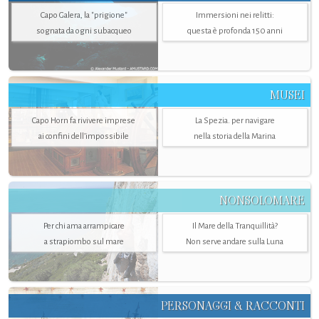
Capo Galera, la "prigione"
Immersioni nei relitti:
sognata da ogni subacqueo
questa è profonda 150 anni
MUSEI
Capo Horn fa rivivere imprese
La Spezia. per navigare
ai confini dell’impossibile
nella storia della Marina
NONSOLOMARE
Per chi ama arrampicare
Il Mare della Tranquillità?
a strapiombo sul mare
Non serve andare sulla Luna
PERSONAGGI & RACCONTI