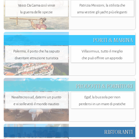
Vasco Da Gama così vince
Patrizia Mosconi, la stilista che
la guerra delle spezie
ama vestire gli yacht più eleganti
PORTI & MARINA
Palermo, il porto che ha saputo
Villasimius, tutto il meglio
diventare attrazione turistica
che può offrire un approdo
PRODOTTI & FORNITORI
Navaltecnosud, datemi un punto
Egaf, la bussola per non
e vi solleverò il mondo nautico
perdersi in un mare di pratiche
RISTORANTI