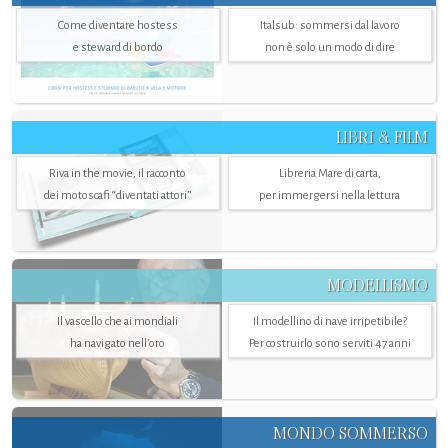
Come diventare hostess
Italsub: sommersi dal lavoro
e steward di bordo
non è solo un modo di dire
LIBRI & FILM
Riva in the movie, il racconto
Libreria Mare di carta,
dei motoscafi “diventati attori”
per immergersi nella lettura
MODELLISMO
Il vascello che ai mondiali
Il modellino di nave irripetibile?
ha navigato nell’oro
Per costruirlo sono serviti 47 anni
MONDO SOMMERSO