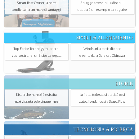
Smart Boat Owner, la barca
Spiagge accessibili a disabili:
condivisa ha un mare di vantaggi
questa è un esempio da seguire
SPORT & ALLENAMENTO
Top Excite Technogym, per chi
Windsurf, a caccia di onde
vuol costruirsi un fisico da regata
e vento dalla Corsica a Okinawa
STORIE
L’isola che non c'è è esistita
La flotta tedesca si suicidò così
ma è vissuta solo cinque mesi
autoaffondandosi a Scapa Flow
TECNOLOGIA & RICERCA