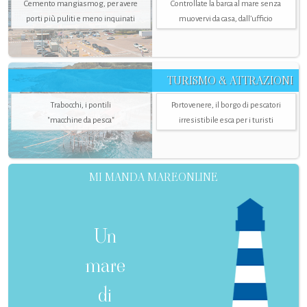
Cemento mangiasmog, per avere
Controllate la barca al mare senza
porti più puliti e meno inquinati
muovervi da casa, dall’ufficio
TURISMO & ATTRAZIONI
Trabocchi, i pontili
Portovenere, il borgo di pescatori
"macchine da pesca"
irresistibile esca per i turisti
MI MANDA MAREONLINE
Un
mare
di