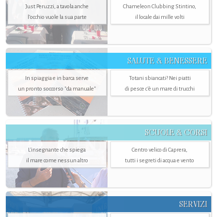
Just Peruzzi, a tavola anche
Chameleon Clubbing Stintino,
l’occhio vuole la sua parte
il locale dai mille volti
SALUTE & BENESSERE
In spiaggia e in barca serve
Totani sbiancati? Nei piatti
un pronto soccorso "da manuale"
di pesce c'è un mare di trucchi
SCUOLE & CORSI
L'insegnante che spiega
Centro velico di Caprera,
il mare come nessun altro
tutti i segreti di acqua e vento
SERVIZI