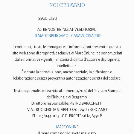
NOI C'ERAVAMO
SEGUICI SU
ALTRE NOSTRE INIZIATIVE EDITORIALI
ILMADEINBERGAMO
CASAVUOISAPERE
I contenuti, i testi, le immagini e le informazioni presenti in questo
sito web sono di proprietà esclusiva di MareOnLine.it e sono tutelati
dalle normative vigenti in materia di diritto d'autore e di proprietà
intellettuale.
È vietata la riproduzione, anche parziale, la diffusione o
l'elaborazione senza preventiva autorizzazione scritta del titolare.
Testata giornalistica iscritta al numero 3/2026 del Registro Stampa
del Tribunale di Bergamo.
Direttore responsabile: PIETRO BARACHETTI
VIA P. RUGGERI DA STABELLO 20 - 24123 BERGAMO
P.I.: 04581440163 - C.F.: BRCPTR61H23A794P
MARE ONLINE
Il mare come non lo avete mai visto