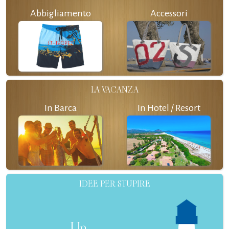
Abbigliamento
Accessori
LA VACANZA
In Barca
In Hotel / Resort
IDEE PER STUPIRE
Un