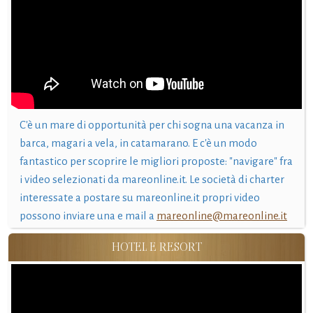
C'è un mare di opportunità per chi sogna una vacanza in
barca, magari a vela, in catamarano. E c'è un modo
fantastico per scoprire le migliori proposte: "navigare" fra
i video selezionati da mareonline.it. Le società di charter
interessate a postare su mareonline.it propri video
possono inviare una e mail a
mareonline@mareonline.it
HOTEL E RESORT