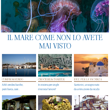
IL MARE COME NON LO AVETE
MAI VISTO
COMPRO&VENDO
CROCIERE&CHARTER
IDEE PER LA VACANZA
AAA vendesi barche,
In crociera per single
Santorini, un sogno nato
posti barca, case…
s'incrocia l’amore?
da un’eruzione da incubo