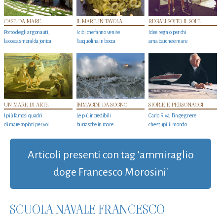
CASE DA MARE
IL MARE IN TAVOLA
REGALI SOTTO IL SOLE
Porto degli argonauti,
I cibi che fanno venire
Idee regalo per chi
la costa smeralda jonica
l’acquolina in bocca
ama barche e mare
UN MARE DI ARTE
IMMAGINI DA SOGNO
STORIE E PERSONAGGI
I più famosi quadri
Le più incredibili
Carlo Riva, l’ingegnere
di mare copiati per voi
burrasche in mare
che stupi' il mondo
Articoli presenti con tag 'ammiraglio
doge Francesco Morosini'
SCUOLA NAVALE FRANCESCO