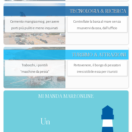
TECNOLOGIA & RICERCA
Cemento mangiasmog, per avere
Controllate la barca al mare senza
porti più puliti e meno inquinati
muovervi da casa, dall’ufficio
TURISMO & ATTRAZIONI
Trabocchi, i pontili
Portovenere, il borgo di pescatori
"macchine da pesca"
irresistibile esca per i turisti
MI MANDA MAREONLINE
Un