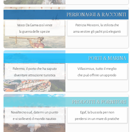
PERSONAGGI & RACCONTI
Vasco Da Gama così vince
Patrizia Mosconi, la stilista che
la guerra delle spezie
ama vestire gli yacht più eleganti
PORTI & MARINA
Palermo, il porto che ha saputo
Villasimius, tutto il meglio
diventare attrazione turistica
che può offrire un approdo
PRODOTTI & FORNITORI
Navaltecnosud, datemi un punto
Egaf, la bussola per non
e vi solleverò il mondo nautico
perdersi in un mare di pratiche