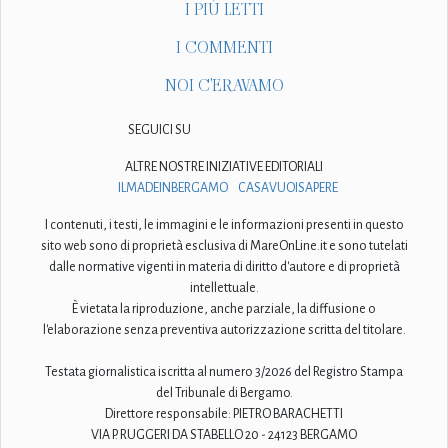
I PIÙ LETTI
I COMMENTI
NOI C'ERAVAMO
SEGUICI SU
ALTRE NOSTRE INIZIATIVE EDITORIALI
ILMADEINBERGAMO
CASAVUOISAPERE
I contenuti, i testi, le immagini e le informazioni presenti in questo
sito web sono di proprietà esclusiva di MareOnLine.it e sono tutelati
dalle normative vigenti in materia di diritto d'autore e di proprietà
intellettuale.
È vietata la riproduzione, anche parziale, la diffusione o
l'elaborazione senza preventiva autorizzazione scritta del titolare.
Testata giornalistica iscritta al numero 3/2026 del Registro Stampa
del Tribunale di Bergamo.
Direttore responsabile: PIETRO BARACHETTI
VIA P. RUGGERI DA STABELLO 20 - 24123 BERGAMO