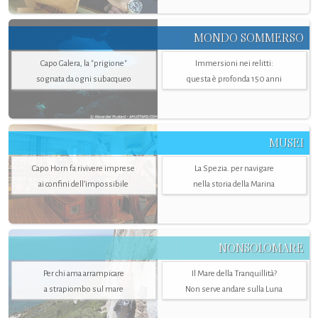
MONDO SOMMERSO
Capo Galera, la "prigione"
Immersioni nei relitti:
sognata da ogni subacqueo
questa è profonda 150 anni
MUSEI
Capo Horn fa rivivere imprese
La Spezia. per navigare
ai confini dell’impossibile
nella storia della Marina
NONSOLOMARE
Per chi ama arrampicare
Il Mare della Tranquillità?
a strapiombo sul mare
Non serve andare sulla Luna