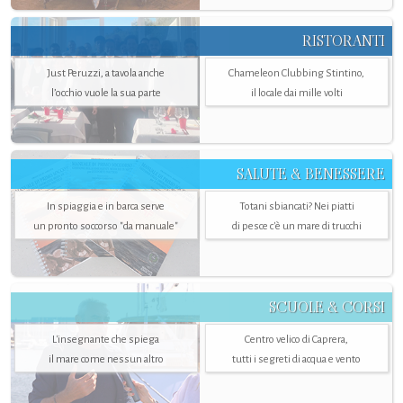
RISTORANTI
Just Peruzzi, a tavola anche
Chameleon Clubbing Stintino,
l’occhio vuole la sua parte
il locale dai mille volti
SALUTE & BENESSERE
In spiaggia e in barca serve
Totani sbiancati? Nei piatti
un pronto soccorso "da manuale"
di pesce c'è un mare di trucchi
SCUOLE & CORSI
L'insegnante che spiega
Centro velico di Caprera,
il mare come nessun altro
tutti i segreti di acqua e vento