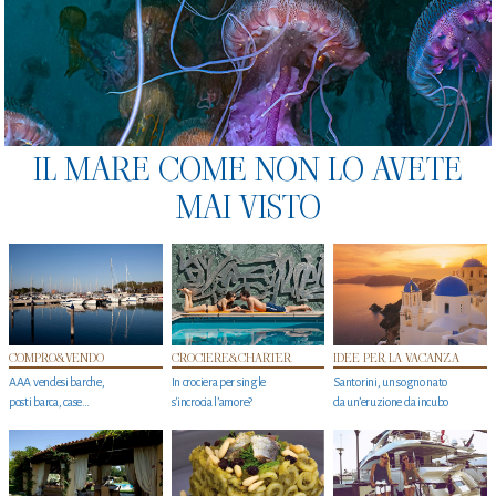
IL MARE COME NON LO AVETE
MAI VISTO
COMPRO&VENDO
CROCIERE&CHARTER
IDEE PER LA VACANZA
AAA vendesi barche,
In crociera per single
Santorini, un sogno nato
posti barca, case…
s'incrocia l’amore?
da un’eruzione da incubo