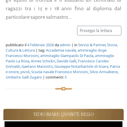
ragazzi tra i 15 e i 18 anni fino al diploma dal
particolare sapore salmastro...
Prosegui la lettura
pubblicato il
4 Febbraio 2026
da
admin
| in
Servizi & Partner
,
Storia,
Cultura & Lettura
| tag:
Accademia navale
,
ammiraglio doge
Francesco Morosini
,
ammiraglio Giampaolo Di Paola
,
ammiraglio
Paolo La Rosa
,
Annes Schickn
,
Davide Galli
,
Francesco Caroleo
Grimaldi
,
Gaetano Marzotto
,
Giuseppe Notarbartolo di Sciara
,
Patria
e onore
,
pivoli
,
Scuola navale Francesco Morosini
,
Silvio Arrivabene
,
Umberto Galli Zugaro
| commenti:
5
VIDEOMARE QUANT'È BELLO