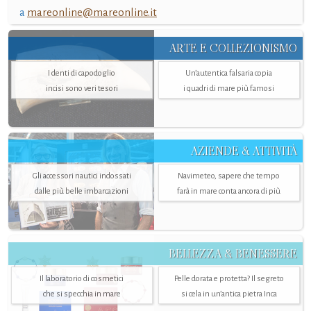
a
mareonline@mareonline.it
ARTE E COLLEZIONISMO
I denti di capodoglio
Un’autentica falsaria copia
incisi sono veri tesori
i quadri di mare più famosi
AZIENDE & ATTIVITÀ
Gli accessori nautici indossati
Navimeteo, sapere che tempo
dalle più belle imbarcazioni
farà in mare conta ancora di più
BELLEZZA & BENESSERE
Il laboratorio di cosmetici
Pelle dorata e protetta? Il segreto
che si specchia in mare
si cela in un’antica pietra Inca