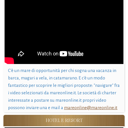
C'è un mare di opportunità per chi sogna una vacanza in
barca, magari a vela, in catamarano. E c'è un modo
fantastico per scoprire le migliori proposte: "navigare" fra
i video selezionati da mareonline.it. Le società di charter
interessate a postare su mareonline.it propri video
possono inviare una e mail a
mareonline@mareonline.it
HOTEL E RESORT