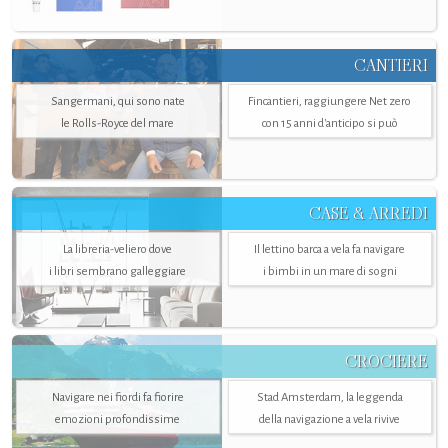
CANTIERI
Sangermani, qui sono nate
Fincantieri, raggiungere Net zero
le Rolls-Royce del mare
con 15 anni d'anticipo si può
CASE & ARREDI
La libreria-veliero dove
Il lettino barca a vela fa navigare
i libri sembrano galleggiare
i bimbi in un mare di sogni
CROCIERE
Navigare nei fiordi fa fiorire
Stad Amsterdam, la leggenda
emozioni profondissime
della navigazione a vela rivive