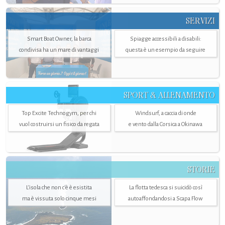
SERVIZI
Smart Boat Owner, la barca
Spiagge accessibili a disabili:
condivisa ha un mare di vantaggi
questa è un esempio da seguire
SPORT & ALLENAMENTO
Top Excite Technogym, per chi
Windsurf, a caccia di onde
vuol costruirsi un fisico da regata
e vento dalla Corsica a Okinawa
STORIE
L’isola che non c'è è esistita
La flotta tedesca si suicidò così
ma è vissuta solo cinque mesi
autoaffondandosi a Scapa Flow