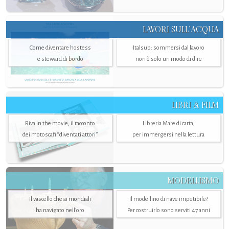
LAVORI SULL’ACQUA
Come diventare hostess
Italsub: sommersi dal lavoro
e steward di bordo
non è solo un modo di dire
LIBRI & FILM
Riva in the movie, il racconto
Libreria Mare di carta,
dei motoscafi “diventati attori”
per immergersi nella lettura
MODELLISMO
Il vascello che ai mondiali
Il modellino di nave irripetibile?
ha navigato nell’oro
Per costruirlo sono serviti 47 anni