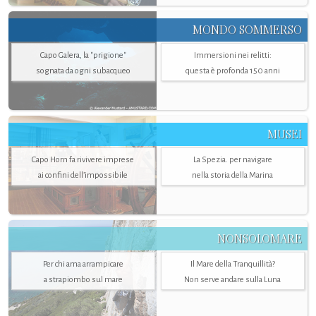
MONDO SOMMERSO
Capo Galera, la "prigione"
Immersioni nei relitti:
sognata da ogni subacqueo
questa è profonda 150 anni
MUSEI
Capo Horn fa rivivere imprese
La Spezia. per navigare
ai confini dell’impossibile
nella storia della Marina
NONSOLOMARE
Per chi ama arrampicare
Il Mare della Tranquillità?
a strapiombo sul mare
Non serve andare sulla Luna