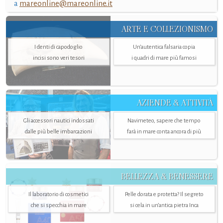
a
mareonline@mareonline.it
ARTE E COLLEZIONISMO
I denti di capodoglio
Un’autentica falsaria copia
incisi sono veri tesori
i quadri di mare più famosi
AZIENDE & ATTIVITÀ
Gli accessori nautici indossati
Navimeteo, sapere che tempo
dalle più belle imbarcazioni
farà in mare conta ancora di più
BELLEZZA & BENESSERE
Il laboratorio di cosmetici
Pelle dorata e protetta? Il segreto
che si specchia in mare
si cela in un’antica pietra Inca