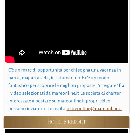
C'è un mare di opportunità per chi sogna una vacanza in
barca, magari a vela, in catamarano. E c'è un modo
fantastico per scoprire le migliori proposte: "navigare" fra
i video selezionati da mareonline.it. Le società di charter
interessate a postare su mareonline.it propri video
possono inviare una e mail a
mareonline@mareonline.it
HOTEL E RESORT