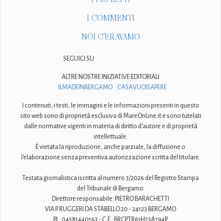
I COMMENTI
NOI C'ERAVAMO
SEGUICI SU
ALTRE NOSTRE INIZIATIVE EDITORIALI
ILMADEINBERGAMO
CASAVUOISAPERE
I contenuti, i testi, le immagini e le informazioni presenti in questo
sito web sono di proprietà esclusiva di MareOnLine.it e sono tutelati
dalle normative vigenti in materia di diritto d'autore e di proprietà
intellettuale.
È vietata la riproduzione, anche parziale, la diffusione o
l'elaborazione senza preventiva autorizzazione scritta del titolare.
Testata giornalistica iscritta al numero 3/2026 del Registro Stampa
del Tribunale di Bergamo.
Direttore responsabile: PIETRO BARACHETTI
VIA P. RUGGERI DA STABELLO 20 - 24123 BERGAMO
P.I.: 04581440163 - C.F.: BRCPTR61H23A794P