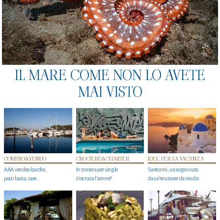
IL MARE COME NON LO AVETE
MAI VISTO
COMPRO&VENDO
CROCIERE&CHARTER
IDEE PER LA VACANZA
AAA vendesi barche,
In crociera per single
Santorini, un sogno nato
posti barca, case…
s'incrocia l’amore?
da un’eruzione da incubo