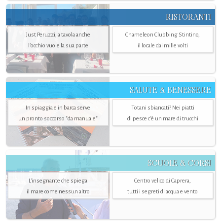
RISTORANTI
Just Peruzzi, a tavola anche
Chameleon Clubbing Stintino,
l’occhio vuole la sua parte
il locale dai mille volti
SALUTE & BENESSERE
In spiaggia e in barca serve
Totani sbiancati? Nei piatti
un pronto soccorso "da manuale"
di pesce c'è un mare di trucchi
SCUOLE & CORSI
L'insegnante che spiega
Centro velico di Caprera,
il mare come nessun altro
tutti i segreti di acqua e vento