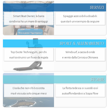
SERVIZI
Smart Boat Owner, la barca
Spiagge accessibili a disabili:
condivisa ha un mare di vantaggi
questa è un esempio da seguire
SPORT & ALLENAMENTO
Top Excite Technogym, per chi
Windsurf, a caccia di onde
vuol costruirsi un fisico da regata
e vento dalla Corsica a Okinawa
STORIE
L’isola che non c'è è esistita
La flotta tedesca si suicidò così
ma è vissuta solo cinque mesi
autoaffondandosi a Scapa Flow