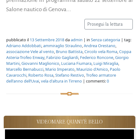
Salone nautico di Genova...
Prosegui la lettura
pubblicato il
13 Settembre 2018
da
admin
| in
Senza categoria
| tag:
Adriano Addobbati
,
ammiraglio Straulino
,
Andrea Orestano
,
associazione Vele al vento
,
Bruno Battista
,
Circolo vela Roma
,
Coppa
Asteria-Trofeo Enway
,
Fabrizio Gagliardi
,
Federico Roncone
,
Giorgio
Martini
,
Giovanni Maglionico
,
Luciana Fiumara
,
Luigi Miraglia
,
Marcello Bernabucci
,
Mario Imperato
,
Maurizio d'Amico
,
Paolo
Cavarocchi
,
Roberto Rosa
,
Stefano Restivo
,
Trofeo armatore
dell'anno dell’Uvai
,
vela d'altura in Tirreno
| commenti:
0
VIDEOMARE QUANT'È BELLO