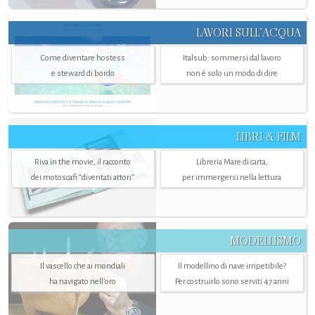
LAVORI SULL’ACQUA
Come diventare hostess
Italsub: sommersi dal lavoro
e steward di bordo
non è solo un modo di dire
LIBRI & FILM
Riva in the movie, il racconto
Libreria Mare di carta,
dei motoscafi “diventati attori”
per immergersi nella lettura
MODELLISMO
Il vascello che ai mondiali
Il modellino di nave irripetibile?
ha navigato nell’oro
Per costruirlo sono serviti 47 anni