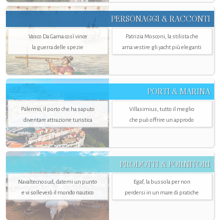
PERSONAGGI & RACCONTI
Vasco Da Gama così vince
Patrizia Mosconi, la stilista che
la guerra delle spezie
ama vestire gli yacht più eleganti
PORTI & MARINA
Palermo, il porto che ha saputo
Villasimius, tutto il meglio
diventare attrazione turistica
che può offrire un approdo
PRODOTTI & FORNITORI
Navaltecnosud, datemi un punto
Egaf, la bussola per non
e vi solleverò il mondo nautico
perdersi in un mare di pratiche