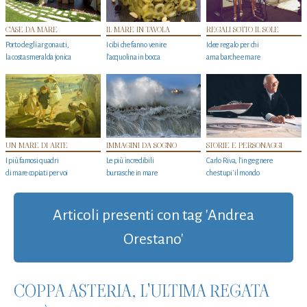
CASE DA MARE
IL MARE IN TAVOLA
REGALI SOTTO IL SOLE
Porto degli argonauti,
I cibi che fanno venire
Idee regalo per chi
la costa smeralda jonica
l’acquolina in bocca
ama barche e mare
UN MARE DI ARTE
IMMAGINI DA SOGNO
STORIE E PERSONAGGI
I più famosi quadri
Le più incredibili
Carlo Riva, l’ingegnere
di mare copiati per voi
burrasche in mare
che stupi' il mondo
Articoli presenti con tag 'Andrea
Orestano'
COPPA ASTERIA, L'ULTIMA REGATA