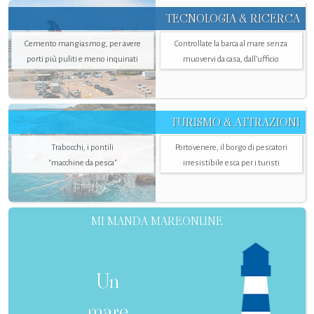
TECNOLOGIA & RICERCA
Cemento mangiasmog, per avere
Controllate la barca al mare senza
porti più puliti e meno inquinati
muovervi da casa, dall’ufficio
TURISMO & ATTRAZIONI
Trabocchi, i pontili
Portovenere, il borgo di pescatori
"macchine da pesca"
irresistibile esca per i turisti
MI MANDA MAREONLINE
Un
mare