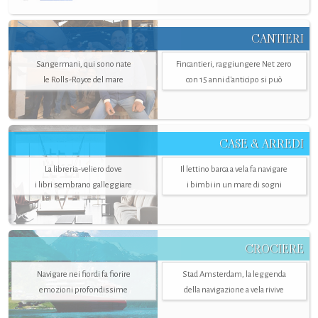
CANTIERI
Sangermani, qui sono nate
Fincantieri, raggiungere Net zero
le Rolls-Royce del mare
con 15 anni d'anticipo si può
CASE & ARREDI
La libreria-veliero dove
Il lettino barca a vela fa navigare
i libri sembrano galleggiare
i bimbi in un mare di sogni
CROCIERE
Navigare nei fiordi fa fiorire
Stad Amsterdam, la leggenda
emozioni profondissime
della navigazione a vela rivive