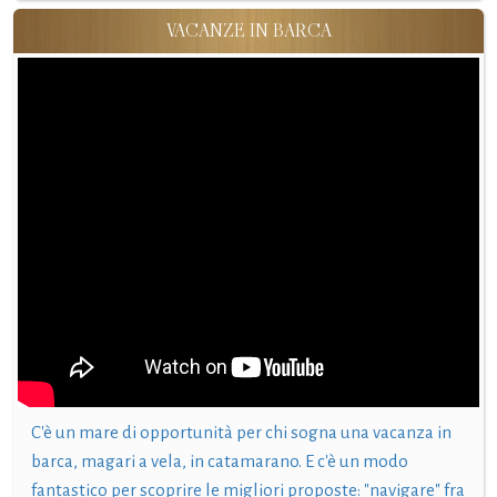
VACANZE IN BARCA
C'è un mare di opportunità per chi sogna una vacanza in
barca, magari a vela, in catamarano. E c'è un modo
fantastico per scoprire le migliori proposte: "navigare" fra