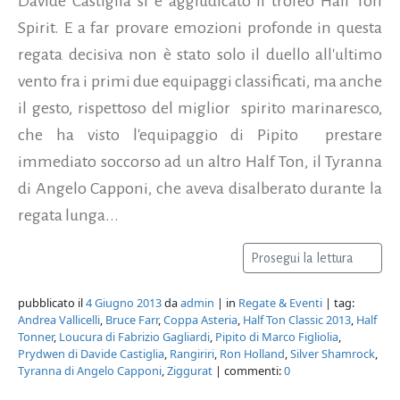
Davide Castiglia si è aggiudicato il trofeo Half Ton
Spirit. E a far provare emozioni profonde in questa
regata decisiva non è stato solo il duello all'ultimo
vento fra i primi due equipaggi classificati, ma anche
il gesto, rispettoso del miglior spirito marinaresco,
che ha visto l'equipaggio di Pipito prestare
immediato soccorso ad un altro Half Ton, il Tyranna
di Angelo Capponi, che aveva disalberato durante la
regata lunga...
Prosegui la lettura
pubblicato il
4 Giugno 2013
da
admin
| in
Regate & Eventi
| tag:
Andrea Vallicelli
,
Bruce Farr
,
Coppa Asteria
,
Half Ton Classic 2013
,
Half
Tonner
,
Loucura di Fabrizio Gagliardi
,
Pipito di Marco Figliolia
,
Prydwen di Davide Castiglia
,
Rangiriri
,
Ron Holland
,
Silver Shamrock
,
Tyranna di Angelo Capponi
,
Ziggurat
| commenti:
0