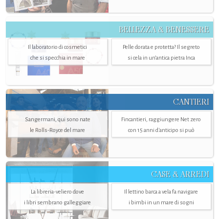
BELLEZZA & BENESSERE
Il laboratorio di cosmetici
Pelle dorata e protetta? Il segreto
che si specchia in mare
si cela in un’antica pietra Inca
CANTIERI
Sangermani, qui sono nate
Fincantieri, raggiungere Net zero
le Rolls-Royce del mare
con 15 anni d'anticipo si può
CASE & ARREDI
La libreria-veliero dove
Il lettino barca a vela fa navigare
i libri sembrano galleggiare
i bimbi in un mare di sogni