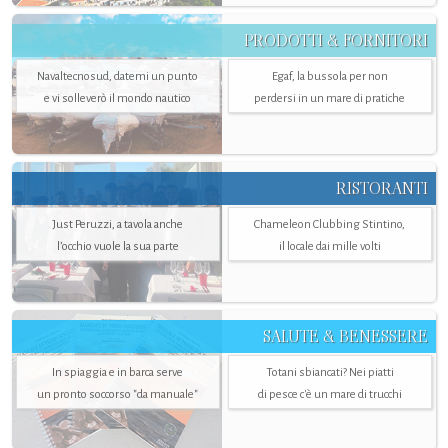
PRODOTTI & FORNITORI
Navaltecnosud, datemi un punto
Egaf, la bussola per non
e vi solleverò il mondo nautico
perdersi in un mare di pratiche
RISTORANTI
Just Peruzzi, a tavola anche
Chameleon Clubbing Stintino,
l’occhio vuole la sua parte
il locale dai mille volti
SALUTE & BENESSERE
In spiaggia e in barca serve
Totani sbiancati? Nei piatti
un pronto soccorso "da manuale"
di pesce c'è un mare di trucchi