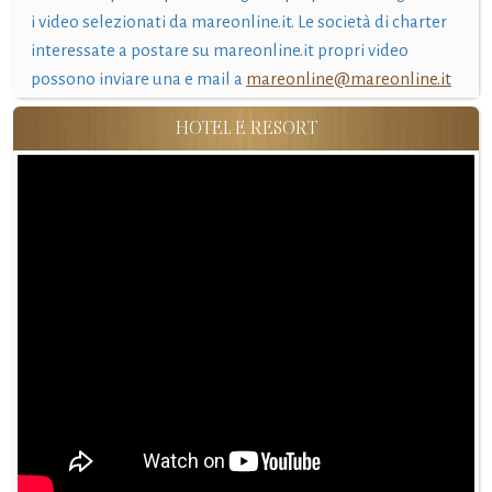
i video selezionati da mareonline.it. Le società di charter
interessate a postare su mareonline.it propri video
possono inviare una e mail a
mareonline@mareonline.it
HOTEL E RESORT