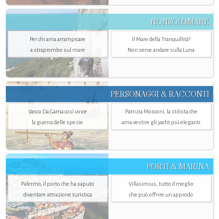
NONSOLOMARE
Per chi ama arrampicare
Il Mare della Tranquillità?
a strapiombo sul mare
Non serve andare sulla Luna
PERSONAGGI & RACCONTI
Vasco Da Gama così vince
Patrizia Mosconi, la stilista che
la guerra delle spezie
ama vestire gli yacht più eleganti
PORTI & MARINA
Palermo, il porto che ha saputo
Villasimius, tutto il meglio
diventare attrazione turistica
che può offrire un approdo