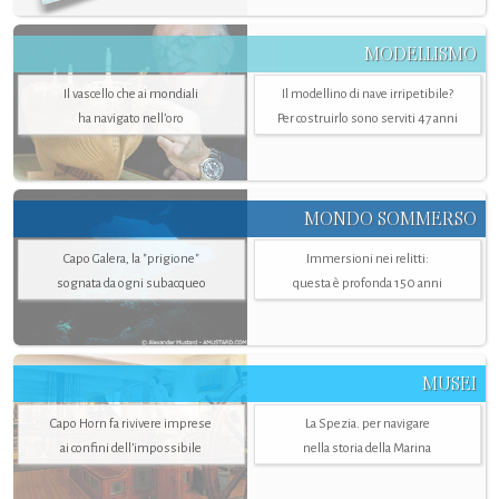
MODELLISMO
Il vascello che ai mondiali
Il modellino di nave irripetibile?
ha navigato nell’oro
Per costruirlo sono serviti 47 anni
MONDO SOMMERSO
Capo Galera, la "prigione"
Immersioni nei relitti:
sognata da ogni subacqueo
questa è profonda 150 anni
MUSEI
Capo Horn fa rivivere imprese
La Spezia. per navigare
ai confini dell’impossibile
nella storia della Marina