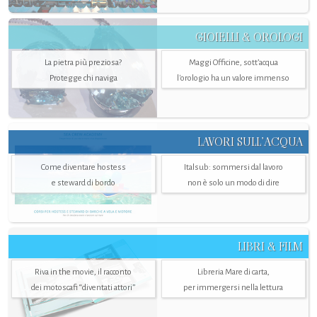
GIOIELLI & OROLOGI
La pietra più preziosa?
Maggi Officine, sott’acqua
Protegge chi naviga
l'orologio ha un valore immenso
LAVORI SULL’ACQUA
Come diventare hostess
Italsub: sommersi dal lavoro
e steward di bordo
non è solo un modo di dire
LIBRI & FILM
Riva in the movie, il racconto
Libreria Mare di carta,
dei motoscafi “diventati attori”
per immergersi nella lettura