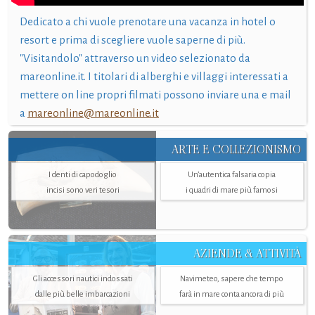
Dedicato a chi vuole prenotare una vacanza in hotel o
resort e prima di scegliere vuole saperne di più.
"Visitandolo" attraverso un video selezionato da
mareonline.it. I titolari di alberghi e villaggi interessati a
mettere on line propri filmati possono inviare una e mail
a
mareonline@mareonline.it
ARTE E COLLEZIONISMO
I denti di capodoglio
Un’autentica falsaria copia
incisi sono veri tesori
i quadri di mare più famosi
AZIENDE & ATTIVITÀ
Gli accessori nautici indossati
Navimeteo, sapere che tempo
dalle più belle imbarcazioni
farà in mare conta ancora di più