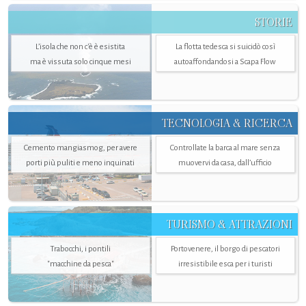
STORIE
L’isola che non c'è è esistita
La flotta tedesca si suicidò così
ma è vissuta solo cinque mesi
autoaffondandosi a Scapa Flow
TECNOLOGIA & RICERCA
Cemento mangiasmog, per avere
Controllate la barca al mare senza
porti più puliti e meno inquinati
muovervi da casa, dall’ufficio
TURISMO & ATTRAZIONI
Trabocchi, i pontili
Portovenere, il borgo di pescatori
"macchine da pesca"
irresistibile esca per i turisti