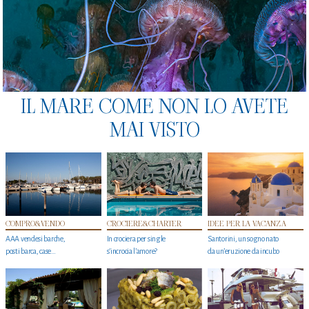
IL MARE COME NON LO AVETE
MAI VISTO
COMPRO&VENDO
CROCIERE&CHARTER
IDEE PER LA VACANZA
AAA vendesi barche,
In crociera per single
Santorini, un sogno nato
posti barca, case…
s'incrocia l’amore?
da un’eruzione da incubo