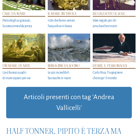
CASE DA MARE
IL MARE IN TAVOLA
REGALI SOTTO IL SOLE
Porto degli argonauti,
I cibi che fanno venire
Idee regalo per chi
la costa smeralda jonica
l’acquolina in bocca
ama barche e mare
UN MARE DI ARTE
IMMAGINI DA SOGNO
STORIE E PERSONAGGI
I più famosi quadri
Le più incredibili
Carlo Riva, l’ingegnere
di mare copiati per voi
burrasche in mare
che stupi' il mondo
Articoli presenti con tag 'Andrea
Vallicelli'
HALF TONNER, PIPITO È TERZA MA