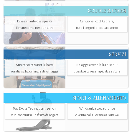
SCUOLE & CORSI
L'insegnante che spiega
Centro velico di Caprera,
il mare come nessun altro
tutti i segreti di acqua e vento
SERVIZI
Smart Boat Owner, la barca
Spiagge accessibili a disabili:
condivisa ha un mare di vantaggi
questa è un esempio da seguire
SPORT & ALLENAMENTO
Top Excite Technogym, per chi
Windsurf, a caccia di onde
vuol costruirsi un fisico da regata
e vento dalla Corsica a Okinawa