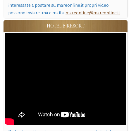
interessate a postare su mareonline.it propri video
possono inviare una e mail a
mareonline@mareonline.it
HOTEL E RESORT