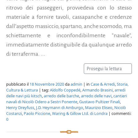
ritrovo dei passeggeri, provvedeva con lo stesso
materiale a fornire tavoli, cassapanche e credenze
dall’aspetto massiccio, spartano, anche scomodo, ma
schiettamente e inconfondibilmente "navale",
immediatamente distinguibile da qualunque arredo
di terraferma. ...
Prosegui la lettura
pubblicato il
18 Novembre 2020
da
admin
| in
Case & Arredi
,
Storia,
Cultura & Lettura
| tag:
Aldolfo Coppedé
,
Armando Brasini
,
arredi
delle navi più kitsch
,
arredo delle barche
,
arredo delle navi
,
cantieri
navali di Nicolò Odero a Sestri Ponente
,
Gustavo Pultizer Finali
,
Henry Dreyfuss
,
J.D. Heymann di Amburgo
,
Maurizio Eliseo
,
Nicolò
Costanzi
,
Paolo Piccione
,
Waring & Gillow Ltd. di Londra
| commenti:
0