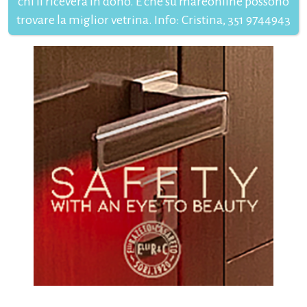
chi li riceverà in dono. E che su mareonline possono
trovare la miglior vetrina. Info: Cristina, 351 9744943