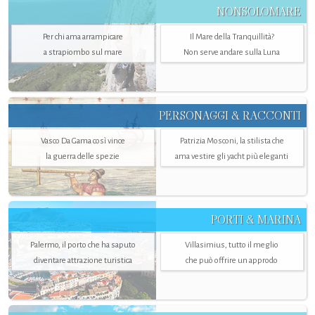
NONSOLOMARE
Per chi ama arrampicare
Il Mare della Tranquillità?
a strapiombo sul mare
Non serve andare sulla Luna
PERSONAGGI & RACCONTI
Vasco Da Gama così vince
Patrizia Mosconi, la stilista che
la guerra delle spezie
ama vestire gli yacht più eleganti
PORTI & MARINA
Palermo, il porto che ha saputo
Villasimius, tutto il meglio
diventare attrazione turistica
che può offrire un approdo