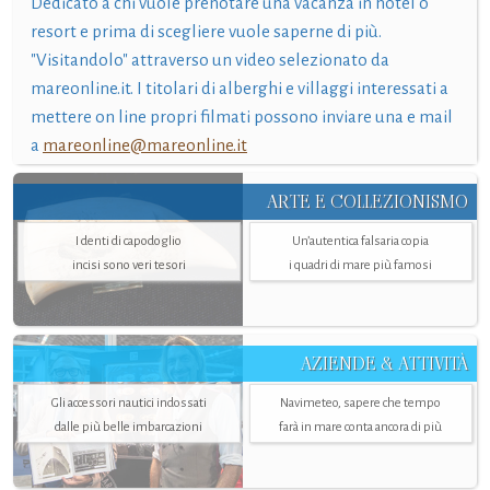
Dedicato a chi vuole prenotare una vacanza in hotel o
resort e prima di scegliere vuole saperne di più.
"Visitandolo" attraverso un video selezionato da
mareonline.it. I titolari di alberghi e villaggi interessati a
mettere on line propri filmati possono inviare una e mail
a
mareonline@mareonline.it
ARTE E COLLEZIONISMO
I denti di capodoglio
Un’autentica falsaria copia
incisi sono veri tesori
i quadri di mare più famosi
AZIENDE & ATTIVITÀ
Gli accessori nautici indossati
Navimeteo, sapere che tempo
dalle più belle imbarcazioni
farà in mare conta ancora di più