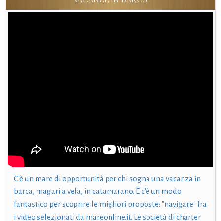
C'è un mare di opportunità per chi sogna una vacanza in
barca, magari a vela, in catamarano. E c'è un modo
fantastico per scoprire le migliori proposte: "navigare" fra
i video selezionati da mareonline.it. Le società di charter