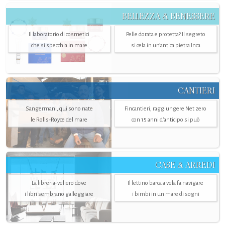
BELLEZZA & BENESSERE
Il laboratorio di cosmetici
Pelle dorata e protetta? Il segreto
che si specchia in mare
si cela in un’antica pietra Inca
CANTIERI
Sangermani, qui sono nate
Fincantieri, raggiungere Net zero
le Rolls-Royce del mare
con 15 anni d'anticipo si può
CASE & ARREDI
La libreria-veliero dove
Il lettino barca a vela fa navigare
i libri sembrano galleggiare
i bimbi in un mare di sogni