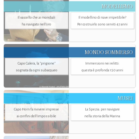
MODELLISMO
Il vascello che ai mondiali
Il modellino di nave irripetibile?
ha navigato nell’oro
Per costruirlo sono serviti 47 anni
MONDO SOMMERSO
Capo Galera, la "prigione"
Immersioni nei relitti:
sognata da ogni subacqueo
questa è profonda 150 anni
MUSEI
Capo Horn fa rivivere imprese
La Spezia. per navigare
ai confini dell’impossibile
nella storia della Marina