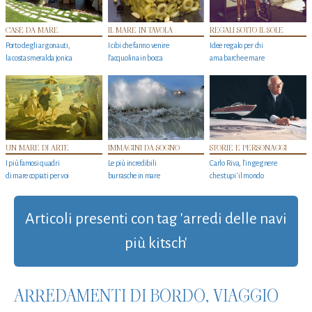
CASE DA MARE
IL MARE IN TAVOLA
REGALI SOTTO IL SOLE
Porto degli argonauti,
I cibi che fanno venire
Idee regalo per chi
la costa smeralda jonica
l’acquolina in bocca
ama barche e mare
UN MARE DI ARTE
IMMAGINI DA SOGNO
STORIE E PERSONAGGI
I più famosi quadri
Le più incredibili
Carlo Riva, l’ingegnere
di mare copiati per voi
burrasche in mare
che stupi' il mondo
Articoli presenti con tag 'arredi delle navi
più kitsch'
ARREDAMENTI DI BORDO, VIAGGIO