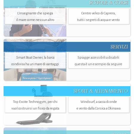
SCUOLE & CORSI
L'insegnante che spiega
Centro velico di Caprera,
il mare come nessun altro
tutti i segreti di acqua e vento
SERVIZI
Smart Boat Owner, la barca
Spiagge accessibili a disabili:
condivisa ha un mare di vantaggi
questa è un esempio da seguire
SPORT & ALLENAMENTO
Top Excite Technogym, per chi
Windsurf, a caccia di onde
vuol costruirsi un fisico da regata
e vento dalla Corsica a Okinawa