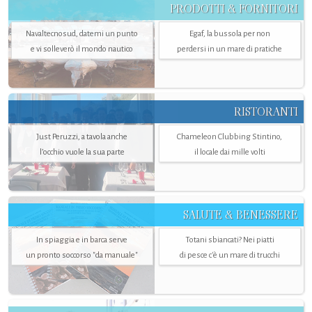
PRODOTTI & FORNITORI
Navaltecnosud, datemi un punto
Egaf, la bussola per non
e vi solleverò il mondo nautico
perdersi in un mare di pratiche
RISTORANTI
Just Peruzzi, a tavola anche
Chameleon Clubbing Stintino,
l’occhio vuole la sua parte
il locale dai mille volti
SALUTE & BENESSERE
In spiaggia e in barca serve
Totani sbiancati? Nei piatti
un pronto soccorso "da manuale"
di pesce c'è un mare di trucchi