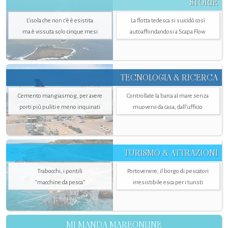
STORIE
L’isola che non c'è è esistita
La flotta tedesca si suicidò così
ma è vissuta solo cinque mesi
autoaffondandosi a Scapa Flow
TECNOLOGIA & RICERCA
Cemento mangiasmog, per avere
Controllate la barca al mare senza
porti più puliti e meno inquinati
muovervi da casa, dall’ufficio
TURISMO & ATTRAZIONI
Trabocchi, i pontili
Portovenere, il borgo di pescatori
"macchine da pesca"
irresistibile esca per i turisti
MI MANDA MAREONLINE