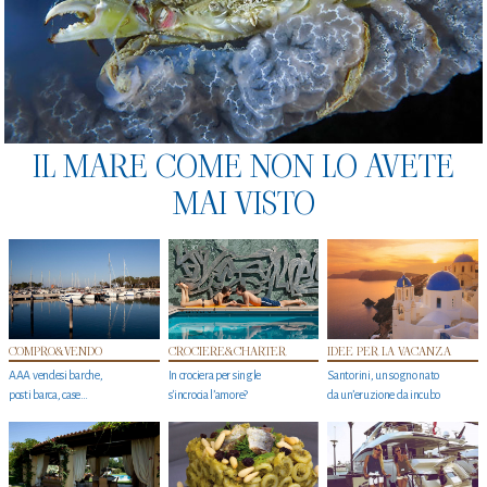
IL MARE COME NON LO AVETE
MAI VISTO
COMPRO&VENDO
CROCIERE&CHARTER
IDEE PER LA VACANZA
AAA vendesi barche,
In crociera per single
Santorini, un sogno nato
posti barca, case…
s'incrocia l’amore?
da un’eruzione da incubo