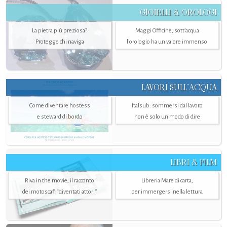
GIOIELLI & OROLOGI
La pietra più preziosa?
Maggi Officine, sott’acqua
Protegge chi naviga
l'orologio ha un valore immenso
LAVORI SULL’ACQUA
Come diventare hostess
Italsub: sommersi dal lavoro
e steward di bordo
non è solo un modo di dire
LIBRI & FILM
Riva in the movie, il racconto
Libreria Mare di carta,
dei motoscafi “diventati attori”
per immergersi nella lettura