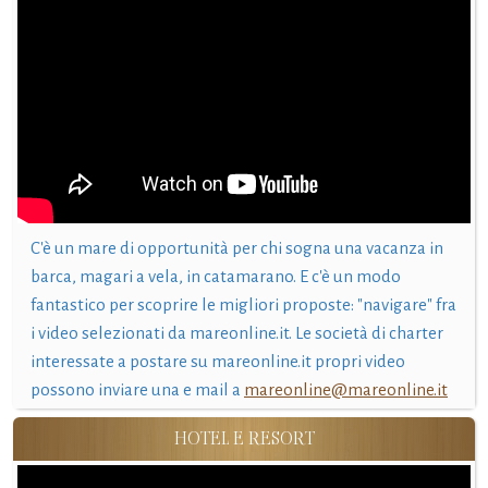
C'è un mare di opportunità per chi sogna una vacanza in
barca, magari a vela, in catamarano. E c'è un modo
fantastico per scoprire le migliori proposte: "navigare" fra
i video selezionati da mareonline.it. Le società di charter
interessate a postare su mareonline.it propri video
possono inviare una e mail a
mareonline@mareonline.it
HOTEL E RESORT