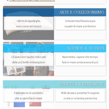
ARTE E COLLEZIONISMO
I denti di capodoglio
Un’autentica falsaria copia
incisi sono veri tesori
i quadri di mare più famosi
AZIENDE & ATTIVITÀ
Gli accessori nautici indossati
Navimeteo, sapere che tempo
dalle più belle imbarcazioni
farà in mare conta ancora di più
BELLEZZA & BENESSERE
Il laboratorio di cosmetici
Pelle dorata e protetta? Il segreto
che si specchia in mare
si cela in un’antica pietra Inca