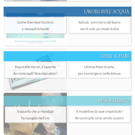
LAVORI SULL’ACQUA
Come diventare hostess
Italsub: sommersi dal lavoro
e steward di bordo
non è solo un modo di dire
LIBRI & FILM
Riva in the movie, il racconto
Libreria Mare di carta,
dei motoscafi “diventati attori”
per immergersi nella lettura
MODELLISMO
Il vascello che ai mondiali
Il modellino di nave irripetibile?
ha navigato nell’oro
Per costruirlo sono serviti 47 anni