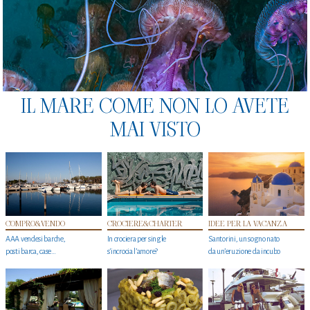
IL MARE COME NON LO AVETE
MAI VISTO
COMPRO&VENDO
CROCIERE&CHARTER
IDEE PER LA VACANZA
AAA vendesi barche,
In crociera per single
Santorini, un sogno nato
posti barca, case…
s'incrocia l’amore?
da un’eruzione da incubo