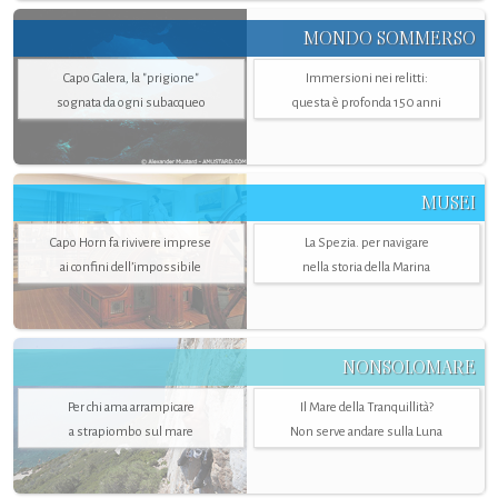
MONDO SOMMERSO
Capo Galera, la "prigione"
Immersioni nei relitti:
sognata da ogni subacqueo
questa è profonda 150 anni
MUSEI
Capo Horn fa rivivere imprese
La Spezia. per navigare
ai confini dell’impossibile
nella storia della Marina
NONSOLOMARE
Per chi ama arrampicare
Il Mare della Tranquillità?
a strapiombo sul mare
Non serve andare sulla Luna