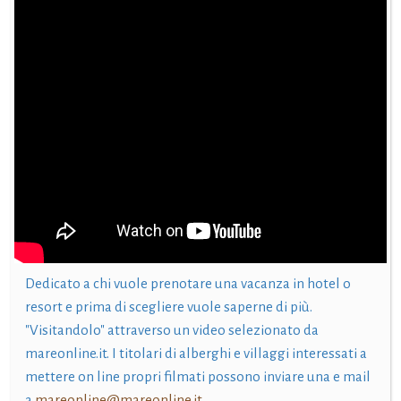
Dedicato a chi vuole prenotare una vacanza in hotel o
resort e prima di scegliere vuole saperne di più.
"Visitandolo" attraverso un video selezionato da
mareonline.it. I titolari di alberghi e villaggi interessati a
mettere on line propri filmati possono inviare una e mail
a
mareonline@mareonline.it