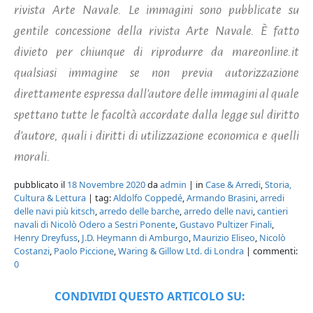
rivista Arte Navale. Le immagini sono pubblicate su
gentile concessione della rivista Arte Navale. È fatto
divieto per chiunque di riprodurre da mareonline.it
qualsiasi immagine se non previa autorizzazione
direttamente espressa dall'autore delle immagini al quale
spettano tutte le facoltà accordate dalla legge sul diritto
d'autore, quali i diritti di utilizzazione economica e quelli
morali.
pubblicato il
18 Novembre 2020
da
admin
| in
Case & Arredi
,
Storia,
Cultura & Lettura
| tag:
Aldolfo Coppedé
,
Armando Brasini
,
arredi
delle navi più kitsch
,
arredo delle barche
,
arredo delle navi
,
cantieri
navali di Nicolò Odero a Sestri Ponente
,
Gustavo Pultizer Finali
,
Henry Dreyfuss
,
J.D. Heymann di Amburgo
,
Maurizio Eliseo
,
Nicolò
Costanzi
,
Paolo Piccione
,
Waring & Gillow Ltd. di Londra
| commenti:
0
CONDIVIDI QUESTO ARTICOLO SU: