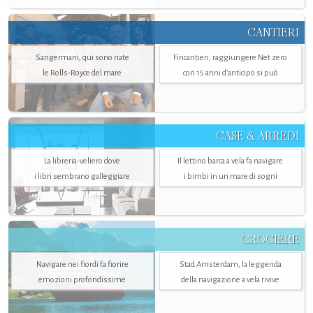
CANTIERI
Sangermani, qui sono nate
Fincantieri, raggiungere Net zero
le Rolls-Royce del mare
con 15 anni d'anticipo si può
CASE & ARREDI
La libreria-veliero dove
Il lettino barca a vela fa navigare
i libri sembrano galleggiare
i bimbi in un mare di sogni
CROCIERE
Navigare nei fiordi fa fiorire
Stad Amsterdam, la leggenda
emozioni profondissime
della navigazione a vela rivive