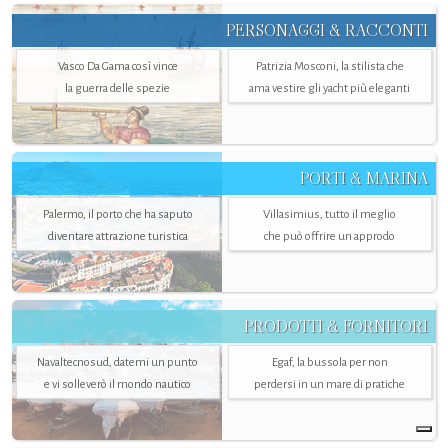
PERSONAGGI & RACCONTI
Vasco Da Gama così vince
Patrizia Mosconi, la stilista che
la guerra delle spezie
ama vestire gli yacht più eleganti
PORTI & MARINA
Palermo, il porto che ha saputo
Villasimius, tutto il meglio
diventare attrazione turistica
che può offrire un approdo
PRODOTTI & FORNITORI
Navaltecnosud, datemi un punto
Egaf, la bussola per non
e vi solleverò il mondo nautico
perdersi in un mare di pratiche