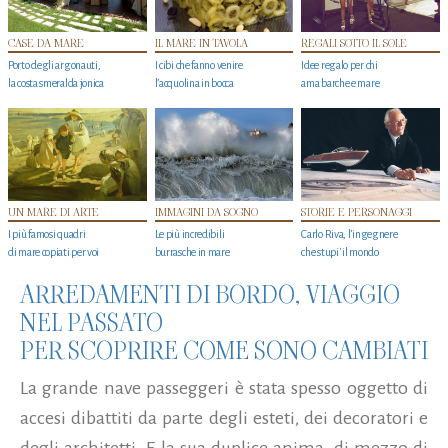
CASE DA MARE
IL MARE IN TAVOLA
REGALI SOTTO IL SOLE
Porto degli argonauti,
I cibi che fanno venire
Idee regalo per chi
la costa smeralda jonica
l’acquolina in bocca
ama barche e mare
UN MARE DI ARTE
IMMAGINI DA SOGNO
STORIE E PERSONAGGI
I più famosi quadri
Le più incredibili
Carlo Riva, l’ingegnere
di mare copiati per voi
burrasche in mare
che stupi' il mondo
ARREDAMENTI DI BORDO, VIAGGIO
NEL PASSATO
PER SCOPRIRE COME SONO CAMBIATI
La grande nave passeggeri è stata spesso oggetto di
accesi dibattiti da parte degli esteti, dei decoratori e
degli architetti. E la sua duplice anima, di mezzo di