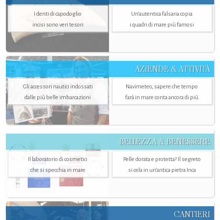
I denti di capodoglio
Un’autentica falsaria copia
incisi sono veri tesori
i quadri di mare più famosi
AZIENDE & ATTIVITÀ
Gli accessori nautici indossati
Navimeteo, sapere che tempo
dalle più belle imbarcazioni
farà in mare conta ancora di più
BELLEZZA & BENESSERE
Il laboratorio di cosmetici
Pelle dorata e protetta? Il segreto
che si specchia in mare
si cela in un’antica pietra Inca
CANTIERI