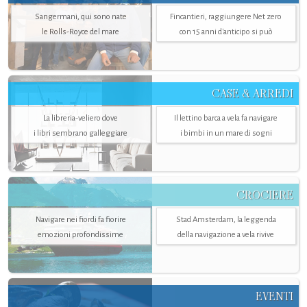
Sangermani, qui sono nate
Fincantieri, raggiungere Net zero
le Rolls-Royce del mare
con 15 anni d'anticipo si può
CASE & ARREDI
La libreria-veliero dove
Il lettino barca a vela fa navigare
i libri sembrano galleggiare
i bimbi in un mare di sogni
CROCIERE
Navigare nei fiordi fa fiorire
Stad Amsterdam, la leggenda
emozioni profondissime
della navigazione a vela rivive
EVENTI