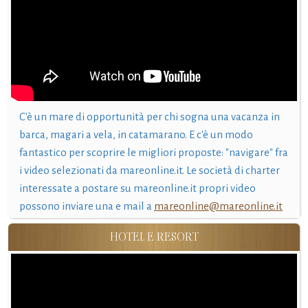
C'è un mare di opportunità per chi sogna una vacanza in
barca, magari a vela, in catamarano. E c'è un modo
fantastico per scoprire le migliori proposte: "navigare" fra
i video selezionati da mareonline.it. Le società di charter
interessate a postare su mareonline.it propri video
possono inviare una e mail a
mareonline@mareonline.it
HOTEL E RESORT