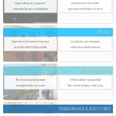
Capo Galera, la "prigione"
Immersioni nei relitti:
sognata da ogni subacqueo
questa è profonda 150 anni
MUSEI
Capo Horn fa rivivere imprese
La Spezia. per navigare
ai confini dell’impossibile
nella storia della Marina
NONSOLOMARE
Per chi ama arrampicare
Il Mare della Tranquillità?
a strapiombo sul mare
Non serve andare sulla Luna
PERSONAGGI & RACCONTI