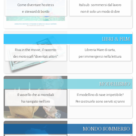
Come diventare hostess
Italsub: sommersi dal lavoro
e steward di bordo
non è solo un modo di dire
LIBRI & FILM
Riva in the movie, il racconto
Libreria Mare di carta,
dei motoscafi “diventati attori”
per immergersi nella lettura
MODELLISMO
Il vascello che ai mondiali
Il modellino di nave irripetibile?
ha navigato nell’oro
Per costruirlo sono serviti 47 anni
MONDO SOMMERSO