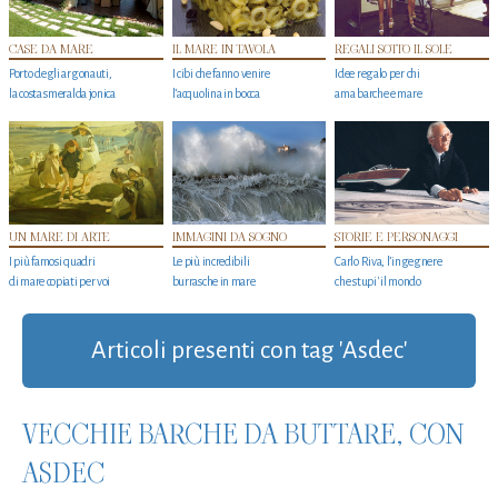
CASE DA MARE
IL MARE IN TAVOLA
REGALI SOTTO IL SOLE
Porto degli argonauti,
I cibi che fanno venire
Idee regalo per chi
la costa smeralda jonica
l’acquolina in bocca
ama barche e mare
UN MARE DI ARTE
IMMAGINI DA SOGNO
STORIE E PERSONAGGI
I più famosi quadri
Le più incredibili
Carlo Riva, l’ingegnere
di mare copiati per voi
burrasche in mare
che stupi' il mondo
Articoli presenti con tag 'Asdec'
VECCHIE BARCHE DA BUTTARE, CON
ASDEC