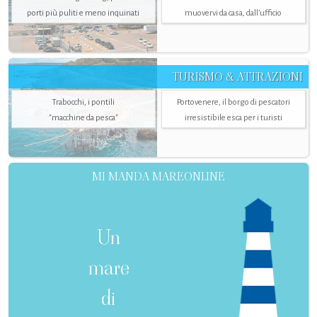
porti più puliti e meno inquinati
muovervi da casa, dall’ufficio
TURISMO & ATTRAZIONI
Trabocchi, i pontili
Portovenere, il borgo di pescatori
"macchine da pesca"
irresistibile esca per i turisti
MI MANDA MAREONLINE
Un
mare
di