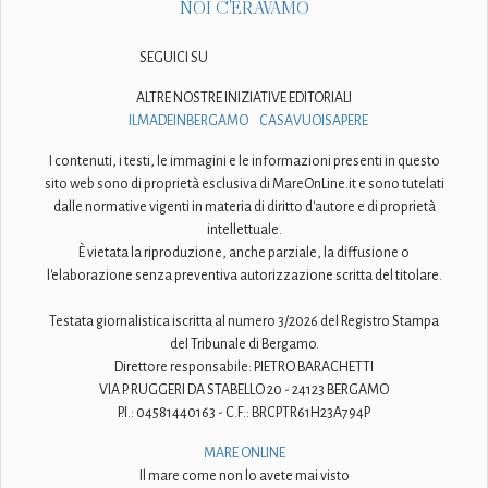
NOI C'ERAVAMO
SEGUICI SU
ALTRE NOSTRE INIZIATIVE EDITORIALI
ILMADEINBERGAMO
CASAVUOISAPERE
I contenuti, i testi, le immagini e le informazioni presenti in questo
sito web sono di proprietà esclusiva di MareOnLine.it e sono tutelati
dalle normative vigenti in materia di diritto d'autore e di proprietà
intellettuale.
È vietata la riproduzione, anche parziale, la diffusione o
l'elaborazione senza preventiva autorizzazione scritta del titolare.
Testata giornalistica iscritta al numero 3/2026 del Registro Stampa
del Tribunale di Bergamo.
Direttore responsabile: PIETRO BARACHETTI
VIA P. RUGGERI DA STABELLO 20 - 24123 BERGAMO
P.I.: 04581440163 - C.F.: BRCPTR61H23A794P
MARE ONLINE
Il mare come non lo avete mai visto