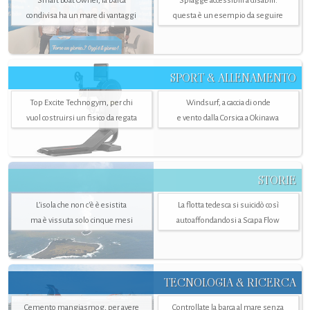
Smart Boat Owner, la barca
Spiagge accessibili a disabili:
condivisa ha un mare di vantaggi
questa è un esempio da seguire
SPORT & ALLENAMENTO
Top Excite Technogym, per chi
Windsurf, a caccia di onde
vuol costruirsi un fisico da regata
e vento dalla Corsica a Okinawa
STORIE
L’isola che non c'è è esistita
La flotta tedesca si suicidò così
ma è vissuta solo cinque mesi
autoaffondandosi a Scapa Flow
TECNOLOGIA & RICERCA
Cemento mangiasmog, per avere
Controllate la barca al mare senza