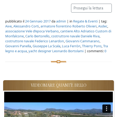
Prosegui la lettura
pubblicato il
24 Gennaio 2017
da
admin
| in
Regate & Eventi
| tag:
Aive
,
Alessandro Corti
,
armatore fiorentino Roberto Olivieri
,
Asdec
,
associazione Vele d’epoca Verbano
,
cantiere Alto Adriatico Custom di
Monfalcone
,
Carlo Bertorello
,
costruttore navale Daniele Riva
,
costruttore navale Federico Lenardon
,
Giovanni Cammarano
,
Giovanni Panella
,
Giuseppe La Scala
,
Luca Ferròn
,
Thierry Pons
,
Tra
legno e acqua
,
yacht designer Leonardo Bortolami
| commenti:
0
VIDEOMARE QUANT'È BELLO