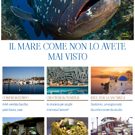
IL MARE COME NON LO AVETE
MAI VISTO
COMPRO&VENDO
CROCIERE&CHARTER
IDEE PER LA VACANZA
AAA vendesi barche,
In crociera per single
Santorini, un sogno nato
posti barca, case…
s'incrocia l’amore?
da un’eruzione da incubo