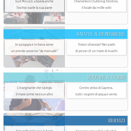
Just Peruzzi, a tavola anche
Chameleon Clubbing Stintino,
l’occhio vuole la sua parte
il locale dai mille volti
SALUTE & BENESSERE
In spiaggia e in barca serve
Totani sbiancati? Nei piatti
un pronto soccorso "da manuale"
di pesce c'è un mare di trucchi
SCUOLE & CORSI
L'insegnante che spiega
Centro velico di Caprera,
il mare come nessun altro
tutti i segreti di acqua e vento
SERVIZI