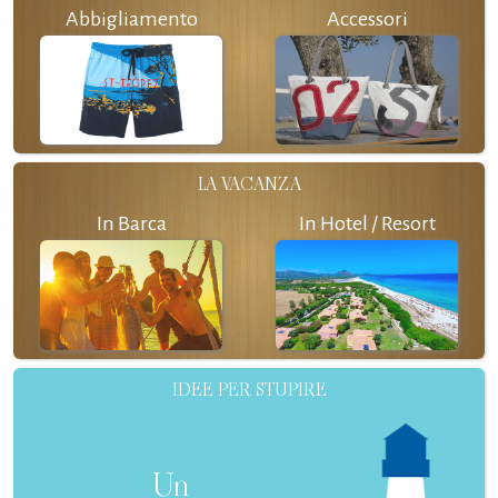
Abbigliamento
Accessori
LA VACANZA
In Barca
In Hotel / Resort
IDEE PER STUPIRE
Un