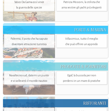
Vasco Da Gama così vince
Patrizia Mosconi, la stilista che
la guerra delle spezie
ama vestire gli yacht più eleganti
PORTI & MARINA
Palermo, il porto che ha saputo
Villasimius, tutto il meglio
diventare attrazione turistica
che può offrire un approdo
PRODOTTI & FORNITORI
Navaltecnosud, datemi un punto
Egaf, la bussola per non
e vi solleverò il mondo nautico
perdersi in un mare di pratiche
RISTORANTI